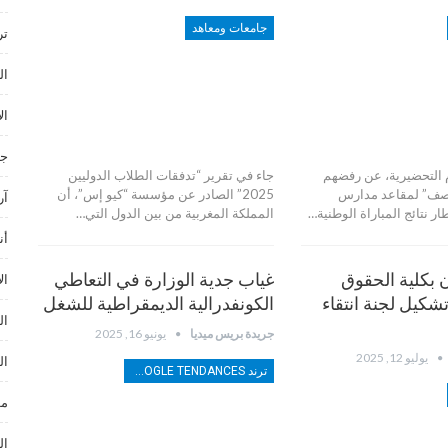
جامعات ومعاهد
ترند ances
ال
ال
جا
م التحضيرية، عن رفضهم
جاء في تقرير “تدفقات الطلاب الدوليين
منصف” لمقاعد مدارس
2025” الصادر عن مؤسسة “كيو إس”، أن
آر
ر نتائج المباراة الوطنية…
المملكة المغربية من بين الدول التي…
أن
ن بكلية الحقوق
غياب جدية الوزارة في التعاطي
ال
كيل لجنة انتقاء
الكونفدرالية الديمقراطية للشغل
ال
جريدة بريس ميديا
يونيو 16, 2025
يوليو 12, 2025
ال
ترند TRENDS GOOGLE TENDANCES
مو
ال