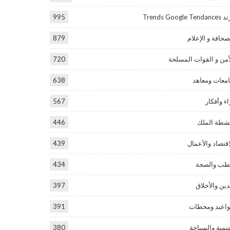
Trends Google Tend
995
صحافة و الإعلام
879
أمن و القوات المسلحة
720
معات ومعاهد
638
اء وأفكار
567
شطة الملك
446
اقتصاد والأعمال
439
طب والصحة
434
دين والأخلاق
397
اعيد ومحطات
391
تنمية والسياحة
380