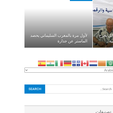
ئل تخرج
لأول مرة بالمغرب السليماني يحصد
ية…
الماستر عن جذارة
تصنيفات