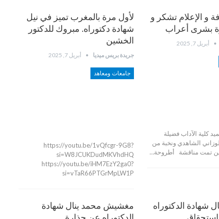
 و الإعلام تشكر و
لأول مرة بالمغرب تميز في نيل
رة بشرى أعراب
شهادة دكتوراه. مبروك للدكتور
الخشين
أبريل 7, 2025
جريدة بريس ميديا
أبريل 7, 2025
جامعات ومعاهد
يد كلية الآداب فضيلة
لوزاني الشاهدي ونخبة من
https://youtu.be/1vQfcgr-9G8?
زين تمت مناقشة أطروحة…
si=W8JCUKDudMKVhdHQ
https://youtu.be/iHM7EzY2ga0?
si=vTaR66PTGrMpLW1P
ال شهادة الدكتوراه
مغشيش محمد ينال شهادة
استحقاق
الدكتوراه عن جذارة