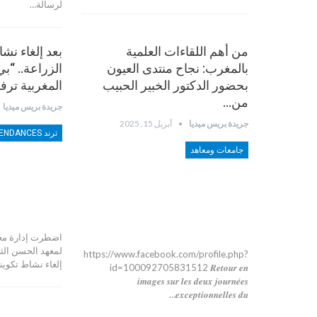
لرسالة…
من أهم اللقاءات العلمية
بعد إلغاء نش
بالمغرب: نجاح منتدى العيون
الزراعة.. “ب
بحضور الدكتور الخبير الحبيب
المغربية ترف
من…
جريدة بريس ميديا
جريدة بريس ميديا
أبريل 15, 2025
جامعات ومعاهد
اضطرت إدارة معهد 
لمعهد الحسن الثا
https://www.facebook.com/profile.php?
إلغاء نشاط تكوي
id=100092705831512 𝑹𝒆𝒕𝒐𝒖𝒓 𝒆𝒏
𝒊𝒎𝒂𝒈𝒆𝒔 𝒔𝒖𝒓 𝒍𝒆𝒔 𝒅𝒆𝒖𝒙 𝒋𝒐𝒖𝒓𝒏𝒆́𝒆𝒔
𝒆𝒙𝒄𝒆𝒑𝒕𝒊𝒐𝒏𝒏𝒆𝒍𝒍𝒆𝒔 𝒅𝒖…