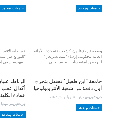
جامعات ومعاهد
جامعات ومعاهد
وضع مشروع قانون، كشفت عنه حديثا الأمانة
عبر طلبة الأقسا
العامة للحكومة، إرساء “سند تشريعي”
“للتوزيع غير ال
للترخيص لمؤسسات التعليم العالي…
المهندسين في إطا
جامعة “ابن طفيل” تحتفل بتخرج
الرباط.. غليا
أول دفعة من شعبة الأنثروبولوجيا
أكدال عقب تش
عمادة الكلية
جريدة بريس ميديا
يوليو 26, 2025
جريدة بريس ميديا
جامعات ومعاهد
جامعات ومعاهد