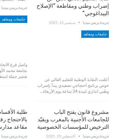
إضراب وطني ومقاطعة “الإصلاح
جريدة بريس ميديا
البيداغوجي”
جامعات ومعاهد
جريدة بريس ميديا
سبتمبر 15, 2025
جامعات ومعاهد
واصل فرع الاتحاد
شتنبر حملة استقب
أعلنت النقابة الوطنية للتعليم العالي عن
خوض برنامج احتجاجي تصعيدي يبدأ بإضراب
وطني انذاري لمدة 24 ساعة يوم الأربعاء…
مشروع قانون يفتح الباب
طلبة الأقسام
للجامعات الأجنبية بالمغرب ويقيّد
بالاحتجاج رف
الترخيص للمؤسسات الخصوصية
مقاعد مدارس
جريدة بريس ميديا
أغسطس 19, 2025
جريدة بريس ميديا