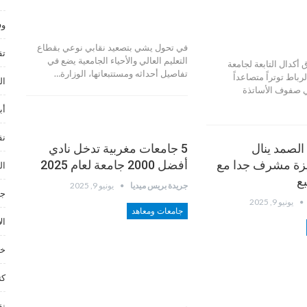
وف
في تحول يشي بتصعيد نقابي نوعي بقطاع
تق
التعليم العالي والأحياء الجامعية يضع في
أكدال التابعة لجامعة
تفاصيل أحداثه ومستتبعاتها، الوزارة…
باط توتراً متصاعداً
ال
ي صفوف الأساتذة
أب
نق
لصمد ينال
5 جامعات مغربية تدخل نادي
ميزة مشرف جدا مع
أفضل 2000 جامعة لعام 2025
ال
ع
جريدة بريس ميديا
يونيو 9, 2025
جم
يونيو 9, 2025
جامعات ومعاهد
ال
خد
كت
نق