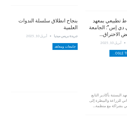
اط تطبيعي بمعهد
بنجاح انطلاق سلسلة الندوات
ي دي إس”: الجامعة
العلمية
ض الاختراق…
جريدة بريس ميديا
أبريل 10, 2025
أبريل 10, 2025
جامعات ومعاهد
ترند TRENDS GOOGLE TENDANCES
البستنة بأكادير التابع
ني للزراعة والبيطرة إلى
ني بشراكة مع منظمة…