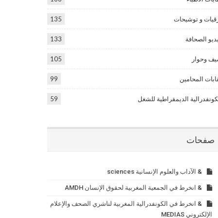
قيات و توشيحات
135
ديو الصحافة
133
ف وحوار
105
ابات المحامين
99
كونفدرالية الديمقراطية للشغل
59
صفحات
& الآداب والعلوم الإنسانية sciences
& انخرط في الجمعية المغربية لحقوق الإنسان AMDH
& انخرط في الكونفدرالية المغربية لناشري الصحف والإعلام
الإلكتروني MEDIAS