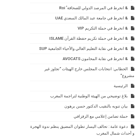
& انخرط في المرصد الدولي للصحافة ٌ Roi
& انخرط في جامعة عبد المالك السعدي UAE
& انخرط في حملة التكريم VIP
& انخرط في حملة تكريم حفظة القرآن ISLAME
& انخرط في نقابة التعليم العالي والأحياء الجامعية SUP
& انخرط في نقابة المحامون AVOCATS
الحطابي: انتخابات المجلس خارج الهيئات “تجاوز غير
مشروع”
الرئيسية
بلاغ توضيحي من الهيئة الوطنية لتراجمة المغرب
بيان تنويه بالنقيب الدكتور حسن برهون
حملة تضامن إعلامي مع الزفزافي
دعوة عامة : تحالف اليسار تطوان المضيق ينظم ندوة الهجرة
و أحداث شمال المغرب