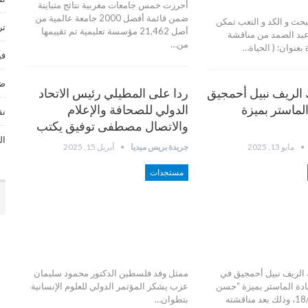
أحرزت خمس جامعات مغربية نتائج متباينة
ضمن قائمة أفضل 2000 جامعة عالمية من
حث و الكد و التعب تمكن
تر
أصل 21,462 مؤسسة تعليمية تم تقييمها
بد الصمد من مناقشة
من…
عنوان: ( الحياة…
في
ضي
الريف نبيل أحمجيق
ردا على المطيلي رئيس الاتحاد
ماستر بميزة
الدولي للصحافة والإعلام
نق
والاتصال مصطفى توفيق يكتب
ال
مايو 13, 2025
جريدة بريس ميديا
أبريل 15, 2025
مستجدات
الريف نبيل أحمجيق في
ممثل وفد فلسطين الدكتور محمود سليمان
دة الماستر بميزة “حسن
عزب يشكر المؤتمر الدولي للعلوم الإنسانية
جدا” وبمعدل 18/20، وذلك بعد مناقشته
بتطوان…