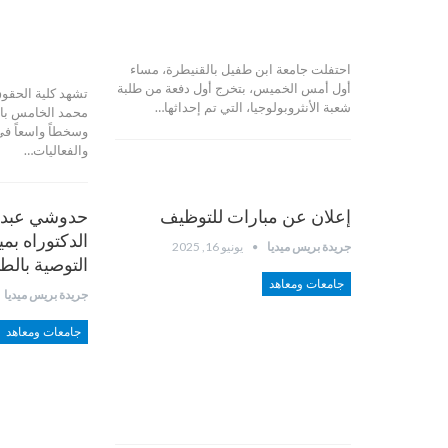
احتفلت جامعة ابن طفيل بالقنيطرة، مساء
أول أمس الخميس، بتخرج أول دفعة من طلبة
تشهد كلية الحقوق 
شعبة الأنثروبولوجيا، التي تم إحداثها…
محمد الخامس بالر
وسخطاً واسعاً ف
والفعاليات…
إعلان عن مبارات للتوظيف
حدوشي عبد ا
الدكتوراه ب
جريدة بريس ميديا
يونيو 16, 2025
التوصية بالطب
جامعات ومعاهد
جريدة بريس ميديا
جامعات ومعاهد