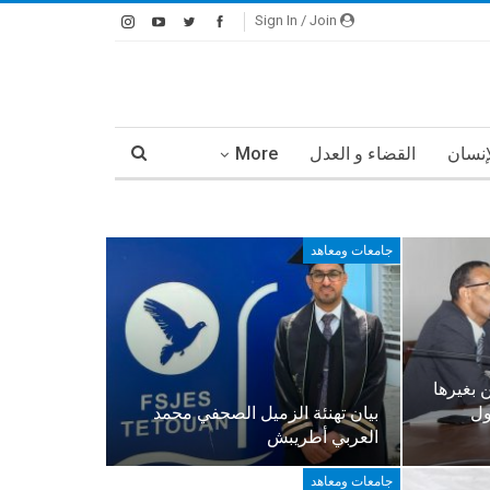
Sign In / Join
إنسان
القضاء و العدل
More
جامعات ومعاهد
ن بغيرها
ول
بيان تهنئة الزميل الصحفي محمد
العربي أطريبش
جامعات ومعاهد