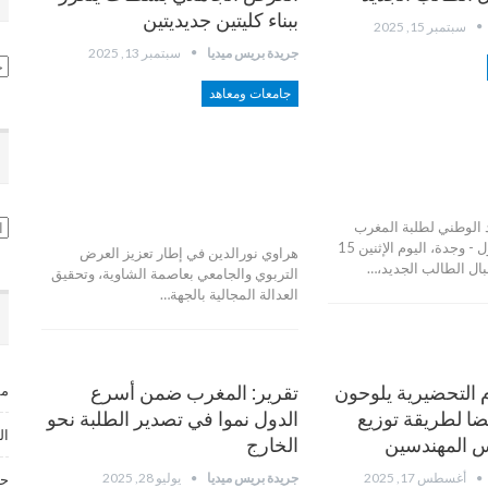
ببناء كليتين جديديتين
سبتمبر 15, 2025
جريدة بريس ميديا
سبتمبر 13, 2025
تص
جامعات ومعاهد
ال
 الوطني لطلبة المغرب
بجامعة محمد الأول - وجدة، اليوم الإثنين 15
هراوي نورالدين في إطار تعزيز العرض
ال الطالب الجديد،…
التربوي والجامعي بعاصمة الشاوية، وتحقيق
العدالة المجالية بالجهة…
 التحضيرية يلوحون
تقرير: المغرب ضمن أسرع
مس
ضا لطريقة توزيع
الدول نموا في تصدير الطلبة نحو
ال
 المهندسين
الخارج
أغسطس 17, 2025
جريدة بريس ميديا
يوليو 28, 2025
حق