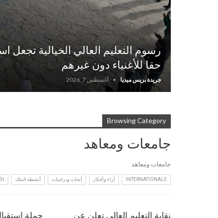
رسوم التعليم العالي الخيالية تجعل اس
حقا للأغنياء دون غيرهم
جريدة بريس ميديا
أغسطس 7, 2026
Browsing Category
جامعات ومعاهد
جامعات ومعاهد
INTERNATIONALE
آراء وأفكار
أبحاث ودراسات
أنشطة الملك
الأ
نقابة التعليم العالي تعلن عن
حملة استقبال