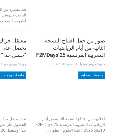
بعد مسيرة من الب
الباحث حدوشي ع
أطروحة المصدرة ب
صور من حفل افتتاح النسخة
معتقل حراك 
الثانية من أيام الرياضيات
يحصل على ال
المغربية الفرنسية F2MDays’25
“حسن جدا”
جريدة بريس ميديا
مايو 16, 2025
جريدة بريس ميديا
جامعات ومعاهد
جامعات ومعاهد
اعلان حفل افتتاح النسخة الثانية من أيام
نجح معتقل حراك 
الرياضيات المغربية الفرنسية F2MDays’25
الحصول على شها
13ماي 2025 | كلية العلوم – تطوان…