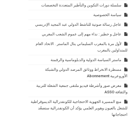
سلسلة دورات التكوين والتأطير المتعددة التخصصات
سياسة الخصوصية
عاجل رسالة صوتية للناشط الدولي عبد المجيد الإدريسي
عاجل و خطير : نداء مهم إلى عموم الشعب المغربي
لأول مرة بالمغرب السليماني ينال الماستر . الاتحاد العام
للمتداولين بالمغرب
ماستر السياسة الدولية والدبلوماسية والرقمنة
مسطرة الانخراط ووثائق المرصد الدولي والشبكة
الأوروعربية Abonnement
معرض صور وأشرطة فيديو ملتقى جمعية الشعلة للتربية
والثقافة ASSO
منع المسيرة الجهوية الاحتجاجية للكونفدرالية الديموقراطية
للشغل بالعيون وهوير العلمي يؤكد أن الكونفدرالية ستصعّد
احتجاجاتها