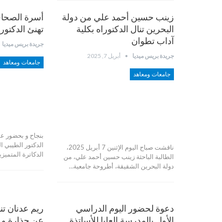
زينب حسين أحمد علي من دولة
أسرة الصحافة
البحرين تنال الدكتوراه بكلية
تهنئ الدكتو
آداب تطوان
جريدة بريس ميديا
جريدة بريس ميديا
أبريل 7, 2025
جامعات ومعاهد
جامعات ومعاهد
بنجاح و بحضور عم
الدكتور الطيبي ا
ناقشت صباح اليوم الإثنين 7 أبريل 2025،
الدكاترة المتمي
الطالبة الباحثة زينب حسين أحمد علي، من
دولة البحرين الشقيقة، أطروحة جامعية…
دعوة لحضور اليوم الدراسي
ريم عدنان تن
الأول بالمدرسة العليا للأساتذة
عن جذارة و 