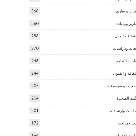
يات و تعازي
368
ارير وبيانات
360
قضاء و العدل
286
حاث ودراسات
270
ابات التعليم
246
ثقافة و الفنون
244
عيات و مجموعات
205
أمم المتحدة
204
امات وإرشادات
201
ب ومراجيع
172
ابات الأطباء
166