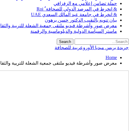
حملة تضامن إعلامي مع الزفزافي
& انخرط في المرصد الدولي للصحافة ٌ Roi
& انخرط في جامعة عبد المالك السعدي UAE
بيان تنويه بالنقيب الدكتور حسن برهون
معرض صور وأشرطة فيديو ملتقى جمعية الشعلة للتربية والثقافة SO
ماستر السياسة الدولية والدبلوماسية والرقمنة
جريدة بريس ميديا الأوروعربية للصحافة
Home
معرض صور وأشرطة فيديو ملتقى جمعية الشعلة للتربية والثقافة SO