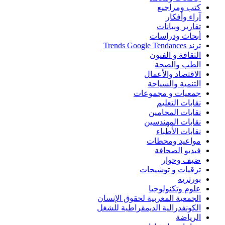
كتب ومراجيع
آراء وأفكار
تقارير وبيانات
أبحاث ودراسات
ترند Trends Google Tendances
الثقافة و الفنون
الطب والصحة
الاقتصاد والأعمال
التنمية والسياحة
جمعيات و مجموعات
نقابات التعليم
نقابات المحامين
نقابات المهندسين
نقابات الأطباء
مواعيد ومحطات
فيديو الصحافة
ضيف وحوار
ترقيات و توشيحات
بورتريه
علوم وتكنولوجيا
الجمعية المغربية لحقوق الإنسان
الكونفدرالية الديمقراطية للشغل
الرياضة