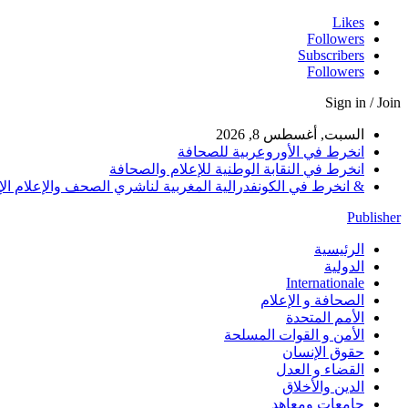
Likes
Followers
Subscribers
Followers
Sign in / Join
السبت, أغسطس 8, 2026
انخرط في الأوروعربية للصحافة
انخرط في النقابة الوطنية للإعلام والصحافة
& انخرط في الكونفدرالية المغربية لناشري الصحف والإعلام الإلكترو
Publisher
الرئيسية
الدولية
Internationale
الصحافة و الإعلام
الأمم المتحدة
الأمن و القوات المسلحة
حقوق الإنسان
القضاء و العدل
الدين والأخلاق
جامعات ومعاهد