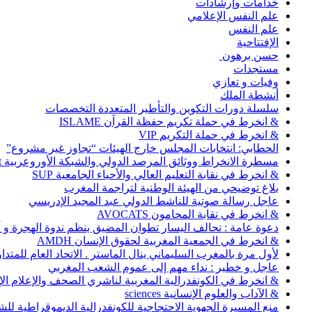
خدامات وإرشادات
علم النفس الإعلامي
علم النفس
الإفتتاحية
حسن برهون
مستجدات
وفيات و تعازي
أنشطة الملك
سلسلة دورات التكوين والتأطير المتعددة التخصصات
& انخرط في حملة تكريم حفظة القرآن ISLAME
& انخرط في حملة التكريم VIP
الحطابي: انتخابات المجلس خارج الهيئات “تجاوز غير مشروع”
مسطرة الانخراط ووثائق المرصد الدولي والشبكة الأوروعربية Abonnement
& انخرط في نقابة التعليم العالي والأحياء الجامعية SUP
بلاغ توضيحي من الهيئة الوطنية لتراجمة المغرب
عاجل رسالة صوتية للناشط الدولي عبد المجيد الإدريسي
& انخرط في نقابة المحامون AVOCATS
دعوة عامة : تحالف اليسار تطوان المضيق ينظم ندوة الهجرة و
& انخرط في الجمعية المغربية لحقوق الإنسان AMDH
لأول مرة بالمغرب السليماني ينال الماستر . الاتحاد العام للمتد
عاجل و خطير : نداء مهم إلى عموم الشعب المغربي
& انخرط في الكونفدرالية المغربية لناشري الصحف والإعلام الإلكترو
& الآداب والعلوم الإنسانية sciences
منع المسيرة الجهوية الاحتجاجية للكونفدرالية الديموقراطية للش