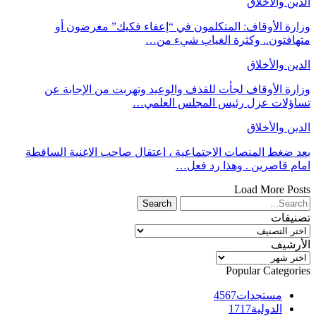
الدين والأخلاق
وزارة الأوقاف: المتكلمون في “إعفاء فكيك” مغرضون أو
متهافتون.. وكثرة الغياب شيء من…
الدين والأخلاق
وزارة الأوقاف لجأت للقذف والوعيد وتهربت من الإجابة عن
تساؤلات عزل رئيس المجلس العلمي…
الدين والأخلاق
بعد ضغط المنصات الاجتماعية ، اعتقال صاحب الاغنية الساقطة
امام قاصرين . وهذا رد فعل…
Load More Posts
تصنيفات
تصنيفات
الأرشيف
الأرشيف
Popular Categories
مستجدات
4567
الدولية
1717