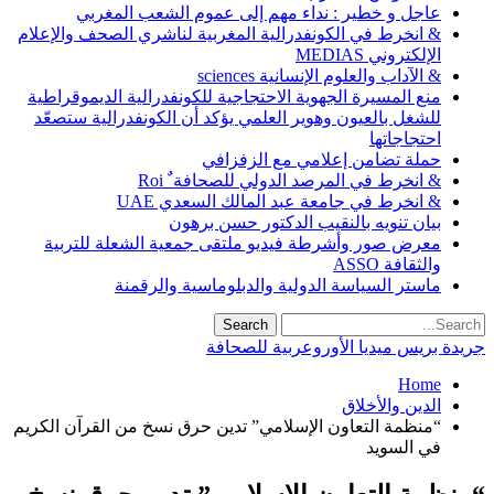
عاجل و خطير : نداء مهم إلى عموم الشعب المغربي
& انخرط في الكونفدرالية المغربية لناشري الصحف والإعلام
الإلكتروني MEDIAS
& الآداب والعلوم الإنسانية sciences
منع المسيرة الجهوية الاحتجاجية للكونفدرالية الديموقراطية
للشغل بالعيون وهوير العلمي يؤكد أن الكونفدرالية ستصعّد
احتجاجاتها
حملة تضامن إعلامي مع الزفزافي
& انخرط في المرصد الدولي للصحافة ٌ Roi
& انخرط في جامعة عبد المالك السعدي UAE
بيان تنويه بالنقيب الدكتور حسن برهون
معرض صور وأشرطة فيديو ملتقى جمعية الشعلة للتربية
والثقافة ASSO
ماستر السياسة الدولية والدبلوماسية والرقمنة
جريدة بريس ميديا الأوروعربية للصحافة
Home
الدين والأخلاق
“منظمة التعاون الإسلامي” تدين حرق نسخ من القرآن الكريم
في السويد