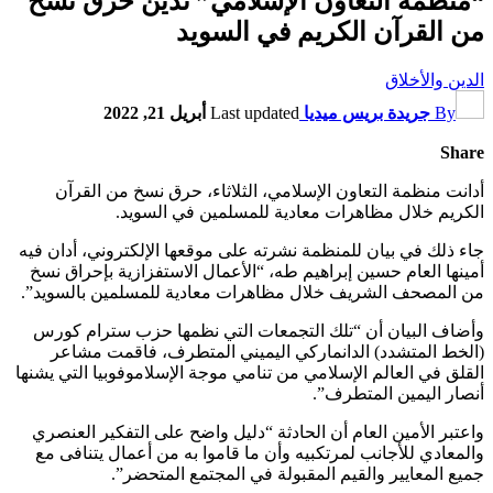
“منظمة التعاون الإسلامي” تدين حرق نسخ
من القرآن الكريم في السويد
الدين والأخلاق
By
جريدة بريس ميديا
Last updated
أبريل 21, 2022
Share
أدانت منظمة التعاون الإسلامي، الثلاثاء، حرق نسخ من القرآن
الكريم خلال مظاهرات معادية للمسلمين في السويد.
جاء ذلك في بيان للمنظمة نشرته على موقعها الإلكتروني، أدان فيه
أمينها العام حسين إبراهيم طه، “الأعمال الاستفزازية بإحراق نسخ
من المصحف الشريف خلال مظاهرات معادية للمسلمين بالسويد”.
وأضاف البيان أن “تلك التجمعات التي نظمها حزب سترام كورس
(الخط المتشدد) الدانماركي اليميني المتطرف، فاقمت مشاعر
القلق في العالم الإسلامي من تنامي موجة الإسلاموفوبيا التي يشنها
أنصار اليمين المتطرف”.
واعتبر الأمين العام أن الحادثة “دليل واضح على التفكير العنصري
والمعادي للأجانب لمرتكبيه وأن ما قاموا به من أعمال يتنافى مع
جميع المعايير والقيم المقبولة في المجتمع المتحضر”.