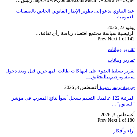
https://www.youtube.com/watch?v=SS9wW--UQn4 رئيس…
عبد النباوي يدعو إلى تطوير الإطار القانوني الخاص بالصفقات
العمومية…
يونيو 23, 2026
الرئيسية سياسة مجتمع اقتصاد رياضة رأي ثقافة…
Prev
Next
1 of 142
تقارير وبيانات
تقارير وبيانات
تقرير يسلط الضوء على انتهاكات طالت المهاجرين قبل وبعد دخول
سبتة ويوصي بالتحقيق…
جريدة بريس ميديا
أغسطس 3, 2026
المرتبة 122 عالميا.. التعليم يسجل أسوأ نتائج المغرب في مؤشر
“ليغاتوم”…
أغسطس 3, 2026
Prev
Next
1 of 180
آراء وأفكار