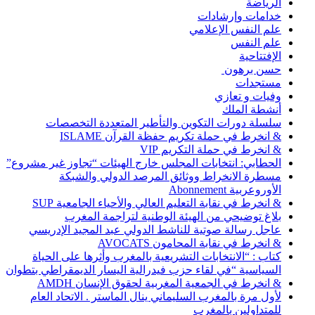
الرياضة
خدامات وإرشادات
علم النفس الإعلامي
علم النفس
الإفتتاحية
حسن برهون
مستجدات
وفيات و تعازي
أنشطة الملك
سلسلة دورات التكوين والتأطير المتعددة التخصصات
& انخرط في حملة تكريم حفظة القرآن ISLAME
& انخرط في حملة التكريم VIP
الحطابي: انتخابات المجلس خارج الهيئات “تجاوز غير مشروع”
مسطرة الانخراط ووثائق المرصد الدولي والشبكة
الأوروعربية Abonnement
& انخرط في نقابة التعليم العالي والأحياء الجامعية SUP
بلاغ توضيحي من الهيئة الوطنية لتراجمة المغرب
عاجل رسالة صوتية للناشط الدولي عبد المجيد الإدريسي
& انخرط في نقابة المحامون AVOCATS
كتاب : “الانتخابات التشريعية بالمغرب وأثرها على الحياة
السياسية “في لقاء حزب فيدرالية اليسار الديمقراطي بتطوان
& انخرط في الجمعية المغربية لحقوق الإنسان AMDH
لأول مرة بالمغرب السليماني ينال الماستر . الاتحاد العام
للمتداولين بالمغرب