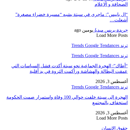
الصحافة و الإعلام
“إل باييس”: ماجرى في سبتة يشبه “مسيرة خضراء مصغرة”
أشعلت…
جريدة بريس ميديا
يومين ago
Load More Posts
ترند Trends Google Tendances
ترند Trends Google Tendances
“أطاك”: الهجرة الجماعية نحو سبتة أكدت فشل السياسات التي
عمقت البطالة والهشاشة وراكمت الثروة في يد أقلية
أغسطس 3, 2026
ترند Trends Google Tendances
الهجرة إلى سبتة خلفت حوالي 100 وفاة واستمرار صمت الحكومة
استخفاف بالمجتمع
أغسطس 3, 2026
Load More Posts
حقوق الإنسان