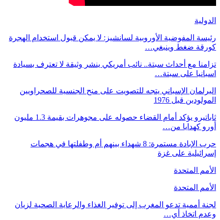
الدولية
رئيسة المفوضية الأوروبية لسانشيز: لا يمكن قبول استخدام الهجرة
كورقة ضغط وينبغي…
تزامنا مع أحداث سبتة.. نائب أمريكي ينشر وثيقة لا تعترف بسيادة
اسبانيا على سبتة…
البرلمان الإسباني يتجه للتصويت على منح الجنسية للصحراويين
المولودين قبل 1976
ثاباتيرو يؤكد أمام القضاء حصوله على مجوهرات بقيمة 1.3 مليون
أورو كهدايا من…
حرب الإبادة مستمرة: 8 شهداء بينهم أم وطفلتها في هجمات
إسرائيلية على غزة
الأمم المتحدة
الأمم المتحدة
لجنة أممية تدعو المغرب إلى توفير الغذاء والرعاية الصحية لزيان
وعدم اتخاذ أي…