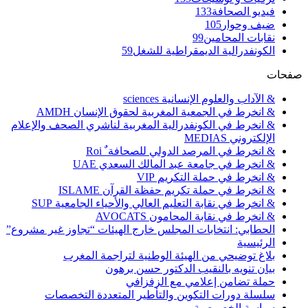
فيديو الصحافة
133
ضيف وحوار
105
نقابات المحامين
99
الكونفدرالية الديمقراطية للشغل
59
صفحات
& الآداب والعلوم الإنسانية sciences
& انخرط في الجمعية المغربية لحقوق الإنسان AMDH
& انخرط في الكونفدرالية المغربية لناشري الصحف والإعلام
الإلكتروني MEDIAS
& انخرط في المرصد الدولي للصحافة ٌ Roi
& انخرط في جامعة عبد المالك السعدي UAE
& انخرط في حملة التكريم VIP
& انخرط في حملة تكريم حفظة القرآن ISLAME
& انخرط في نقابة التعليم العالي والأحياء الجامعية SUP
& انخرط في نقابة المحامون AVOCATS
الحطابي: انتخابات المجلس خارج الهيئات “تجاوز غير مشروع”
الرئيسية
بلاغ توضيحي من الهيئة الوطنية لتراجمة المغرب
بيان تنويه بالنقيب الدكتور حسن برهون
حملة تضامن إعلامي مع الزفزافي
سلسلة دورات التكوين والتأطير المتعددة التخصصات
سياسة الخصوصية