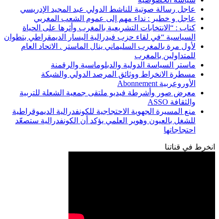
عاجل رسالة صوتية للناشط الدولي عبد المجيد الإدريسي
عاجل و خطير : نداء مهم إلى عموم الشعب المغربي
كتاب : “الانتخابات التشريعية بالمغرب وأثرها على الحياة
السياسية “في لقاء حزب فيدرالية اليسار الديمقراطي بتطوان
لأول مرة بالمغرب السليماني ينال الماستر . الاتحاد العام
للمتداولين بالمغرب
ماستر السياسة الدولية والدبلوماسية والرقمنة
مسطرة الانخراط ووثائق المرصد الدولي والشبكة
الأوروعربية Abonnement
معرض صور وأشرطة فيديو ملتقى جمعية الشعلة للتربية
والثقافة ASSO
منع المسيرة الجهوية الاحتجاجية للكونفدرالية الديموقراطية
للشغل بالعيون وهوير العلمي يؤكد أن الكونفدرالية ستصعّد
احتجاجاتها
انخرط في قناتنا