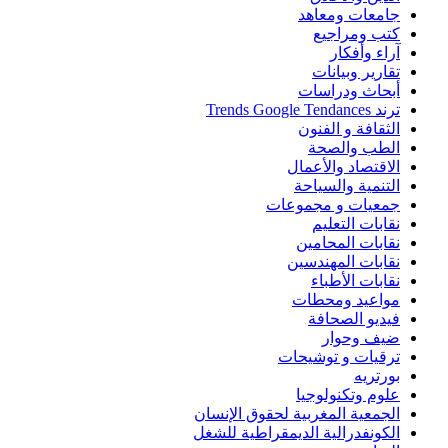
جامعات ومعاهد
كتب ومراجيع
آراء وأفكار
تقارير وبيانات
أبحاث ودراسات
ترند Trends Google Tendances
الثقافة و الفنون
الطب والصحة
الاقتصاد والأعمال
التنمية والسياحة
جمعيات و مجموعات
نقابات التعليم
نقابات المحامين
نقابات المهندسين
نقابات الأطباء
مواعيد ومحطات
فيديو الصحافة
ضيف وحوار
ترقيات و توشيحات
بورتريه
علوم وتكنولوجيا
الجمعية المغربية لحقوق الإنسان
الكونفدرالية الديمقراطية للشغل