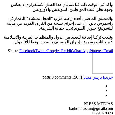
وأكد في الوقت ذاته قناعته بأن هذا العمل الاستفزازي لا يعكس
وجهة نظر أغلب المواطنين السويديين والأوروبيين.
والخميس الماضي، أقدم زعيم حزب “الخط المتشدد” الدنماركي
راسموس بالودان، على إحراق نسخة من القرآن الكريم في مدينة
لينشوبينغ جنوبي السويد تحت حماية الشرطة.
ونددت تركيا إضافة للعديد من الدول والمنظمات العربية والإسلامية
عبر بيانات رسمية، بإحراق المصحف بالسويد، وفقا للأناضول.
Share
Facebook
Twitter
Google+
ReddIt
WhatsApp
Pinterest
Email
جريدة بريس ميديا
15641 posts
0 comments
PRESS MEDIAS
barhon.hassan@gmail.com
0661078323