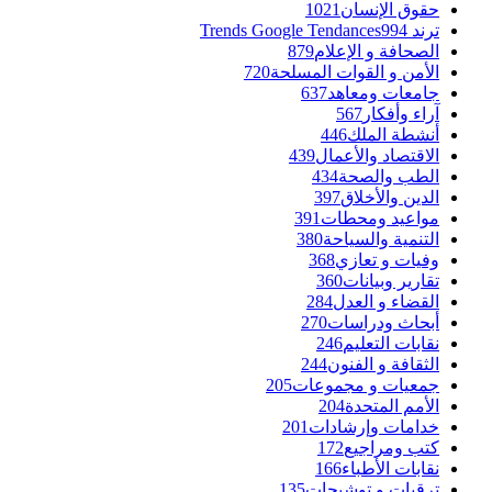
حقوق الإنسان
1021
ترند Trends Google Tendances
994
الصحافة و الإعلام
879
الأمن و القوات المسلحة
720
جامعات ومعاهد
637
آراء وأفكار
567
أنشطة الملك
446
الاقتصاد والأعمال
439
الطب والصحة
434
الدين والأخلاق
397
مواعيد ومحطات
391
التنمية والسياحة
380
وفيات و تعازي
368
تقارير وبيانات
360
القضاء و العدل
284
أبحاث ودراسات
270
نقابات التعليم
246
الثقافة و الفنون
244
جمعيات و مجموعات
205
الأمم المتحدة
204
خدامات وإرشادات
201
كتب ومراجيع
172
نقابات الأطباء
166
ترقيات و توشيحات
135