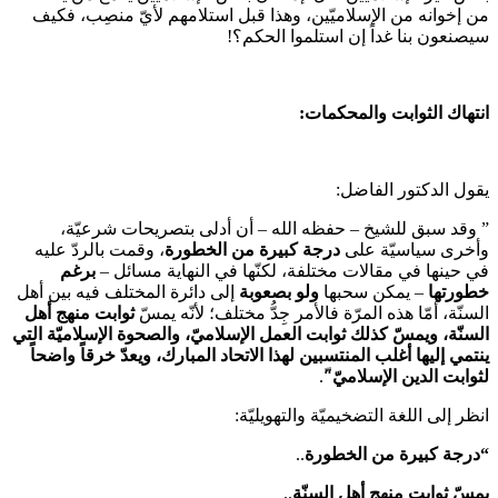
من إخوانه من الإسلاميّين، وهذا قبل استلامهم لأيّ منصِب، فكيف
سيصنعون بنا غداً إن استلموا الحكم؟!
انتهاك الثوابت والمحكمات:
يقول الدكتور الفاضل:
” وقد سبق للشيخ – حفظه الله – أن أدلى بتصريحات شرعيّة،
وأخرى سياسيّة على
درجة كبيرة من الخطورة
، وقمت بالردّ عليه
في حينها في مقالات مختلفة، لكنّها في النهاية مسائل –
برغم
خطورتها
– يمكن سحبها
ولو بصعوبة
إلى دائرة المختلف فيه بين أهل
السنّة، أمّا هذه المرّة فالأمر جِدُّ مختلف؛ لأنّه يمسّ
ثوابت منهج أهل
السنّة، ويمسّ كذلك ثوابت العمل الإسلاميّ، والصحوة الإسلاميّة التي
ينتمي إليها أغلب المنتسبين لهذا الاتحاد المبارك، ويعدّ خرقاً واضحاً
لثوابت الدين الإسلاميّ
“ّ.
انظر إلى اللغة التضخيميّة والتهويليّة:
“درجة كبيرة من الخطورة
..
يمسّ ثوابت منهج أهل السنّة
..