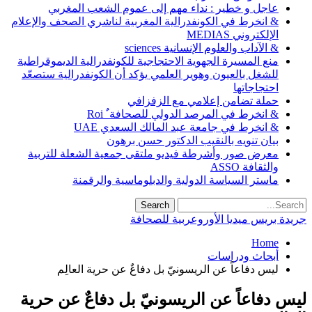
عاجل و خطير : نداء مهم إلى عموم الشعب المغربي
& انخرط في الكونفدرالية المغربية لناشري الصحف والإعلام
الإلكتروني MEDIAS
& الآداب والعلوم الإنسانية sciences
منع المسيرة الجهوية الاحتجاجية للكونفدرالية الديموقراطية
للشغل بالعيون وهوير العلمي يؤكد أن الكونفدرالية ستصعّد
احتجاجاتها
حملة تضامن إعلامي مع الزفزافي
& انخرط في المرصد الدولي للصحافة ٌ Roi
& انخرط في جامعة عبد المالك السعدي UAE
بيان تنويه بالنقيب الدكتور حسن برهون
معرض صور وأشرطة فيديو ملتقى جمعية الشعلة للتربية
والثقافة ASSO
ماستر السياسة الدولية والدبلوماسية والرقمنة
جريدة بريس ميديا الأوروعربية للصحافة
Home
أبحاث ودراسات
ليس دفاعاً عن الريسونيّ بل دفاعٌ عن حرية العالِم
ليس دفاعاً عن الريسونيّ بل دفاعٌ عن حرية