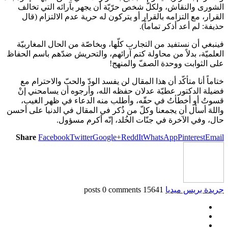
الشورى والنقاش، ولكلّ شخص حرّيّة أن يجهر بآرائه التي تخالف
القرار، مع التزامه بالقرار أو يتركون له حرية عدم الالتزام (قال
حذيفة: لم أعد أذكر تماماً).
فينبغي أن نستفيد من التجارب كلّها، وبخاصّة من الحال المغاربيّة
العلميّة، بدلاً من محاولة كتم آرائهم، والتحريش ضدّهم باسم الحفاظ
على الثوابت ووحدة الصفّ والمنهج!
ختاماً أنا متأكّد أن هذا المقال لن يفسد الودّ والحبّ والاحترام مع
فضيلة الدكتور عطيّة عدلان حفظه الله، وأرجوه أن يسامحني إنْ
قسوتُ أو أخطأتُ في حقّه، وأطلب منه الدعاء في ظهر الغيب،
واللهَ أسأل أن يجمعنا وكلّ من ذُكر في المقال في الدنيا على أحسن
حال، وفي الآخرة في جنّات الخُلد، إنّه أكرم مسؤول.
Share
Facebook
Twitter
Google+
ReddIt
WhatsApp
Pinterest
Email
جريدة بريس ميديا
15641 posts
0 comments