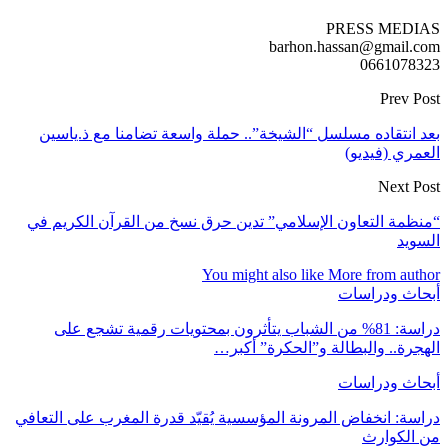
PRESS MEDIAS
barhon.hassan@gmail.com
0661078323
Prev Post
بعد انتقاده مسلسل “الشيخة”.. حملة واسعة تضامنا مع ذ.ياسين
العمري (فيديو)
Next Post
“منظمة التعاون الإسلامي” تدين حرق نسخ من القرآن الكريم في
السويد
You might also like
More from author
أبحاث ودراسات
دراسة: 81% من الشباب يتأثرون بمحتويات رقمية تشجع على
الهجرة.. والبطالة و”الحكرة” أكبر…
أبحاث ودراسات
دراسة: انخفاض المرونة المؤسسية يُقيّد قدرة المغرب على التعافي
من الكوارث