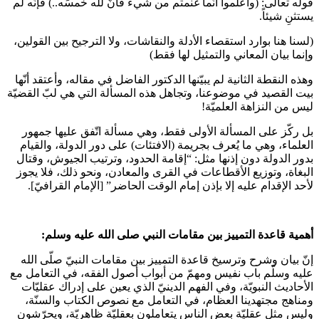
قوله تعالى: (واعلموا أنّما غنمتم من شيء فأنّ لله خُمسَه..) فإنّه لم
يستثنِ شيئاً.
(لسنا هنا بوارد استقصاء الأدلة والنقاشات، ولا الترجيح بين القولين،
وإنما بيان المعاني والتمثيل لها فقط)
وهذه النقطة الثانية لم يبيّنها الدكتور الفاضل في مقاله، وأعتقد أنّها
بيت القصيد في موضوعنا، وتجاهل هذه المسألة التي هي لبّ القضيّة
ليس من النزاهة العلميّة!
بل ركّز على المسألة الأولى فقط، وهي مسألة اتّفق عليها جمهور
العلماء، وهي ما يُعرف بجريمة (الافتئات) على دور الدولة، والقيام
بدور الدولة دون إذنها مثل: “إقامة الحدود، وترتيب الجيوش، وقتال
البغاة، وتوزيع الأقطاعات في القرى والمعادن، ونحو ذلك، فلا يجوز
لأحد الإقدام عليه إلا بإذن إمام الوقت الحاضر” [الإمام القرافيّ].
أهمية قاعدة التمييز بين مقامات النبي صلى الله عليه وسلم:
إنّ بيان وشرح وترسيخ قاعدة التمييز بين مقامات النبيّ صلّى الله
عليه وسلّم باب نفيس ومهمّ من أبواب أصول الفقه، في التعامل مع
الأحاديث النبويّة، وفي الفهم الدينيّ الذي يعين على إدراك عقليّات
ومناهج مجتهدينا العظام، في التعامل مع نصوص الكتاب والسنّة،
وليس مثل عقليّة بعض الناس يتعاملون بعقليّة ظاهريّة، ويحرّشون