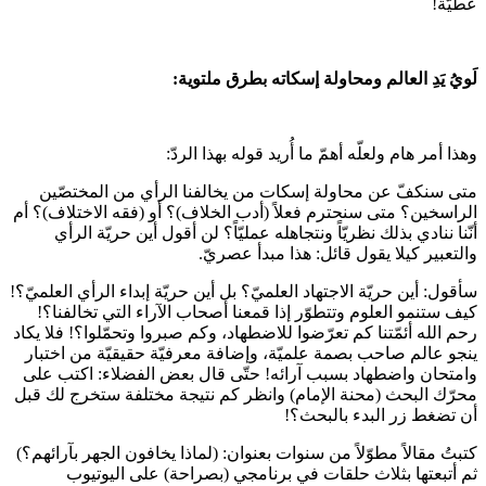
عطيّة!
لَويُ يَدِ العالم ومحاولة إسكاته بطرق ملتوية:
وهذا أمر هام ولعلّه أهمّ ما أُريد قوله بهذا الردّ:
متى سنكفّ عن محاولة إسكات من يخالفنا الرأي من المختصّين
الراسخين؟ متى سنحترم فعلاً (أدب الخلاف)؟ أو (فقه الاختلاف)؟ أم
أنّنا ننادي بذلك نظريّاً ونتجاهله عمليّاً؟ لن أقول أين حريّة الرأي
والتعبير كيلا يقول قائل: هذا مبدأ عصريّ.
سأقول: أين حريّة الاجتهاد العلميّ؟ بل أين حريّة إبداء الرأي العلميّ؟!
كيف ستنمو العلوم وتتطوّر إذا قمعنا أصحاب الآراء التي تخالفنا؟!
رحم الله أئمّتنا كم تعرّضوا للاضطهاد، وكم صبروا وتحمّلوا؟! فلا يكاد
ينجو عالم صاحب بصمة علميّة، وإضافة معرفيّة حقيقيّة من اختبار
وامتحان واضطهاد بسبب آرائه! حتّى قال بعض الفضلاء: اكتب على
محرّك البحث (محنة الإمام) وانظر كم نتيجة مختلفة ستخرج لك قبل
أن تضغط زر البدء بالبحث؟!
كتبتُ مقالاً مطوّلاً من سنوات بعنوان: (لماذا يخافون الجهر بآرائهم؟)
ثم أتبعتها بثلاث حلقات في برنامجي (بصراحة) على اليوتيوب