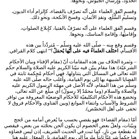
الحدود، وإِرسالِ الجيوش، ونحوِها.
وقسمٍ اتّفق العلماء على أنّه تصرّف بالقضاء، كإِلزام أداء الديون،
وتسليمِ السِّلَع، ونقدِ الأثمان، وفسخِ الأنكحة، ونحوِ ذلك.
وقسمٍ اتّفق العلماء على أنّه تصرّفٌ بالفتيا، كإِبلاغ الصلواتِ،
وإِقامتِها، وإقامةِ المناسك، ونحوِها.
وقسمٍ وقع منه – صلّى الله عليه وسلّم – مُتردِّداً بين هذه
الأقسام،
اختَلَف العلماءُ فيه على أيّها يُحمَلُ
؟” انتهى كلام القرافي.
– وثمرة الخلاف بين هذه المقامات أنّ (مقام الإفتاء وبيان الأحكام
الشرعيّة): هذا مقام يبيّن فيه نبيّنا الكريم عليه الصلاة والسلام حكم
الله تعالى في المسائل التي يتناولها، فهي أحكام مُحكمة ثابتة في
القضايا الشبيهة بها إلى يوم القيامة، وأغلب حاله صلّى الله عليه
وسلّم من هذا المقام، لأنّه الأصل في مهمّة الرسول الكريم عليه
والصلاة والسلام (وما محمّدٌ إلا رسولٌ) أي مبلّغ عن الله تعالى،
وتخضع هذه الأحكام التكليفيّة للأحكام الوضعيّة المعروفة من توافر
الشروط والأسباب وانتفاء الموانع (وبين الفتاوى والأحكام فروق لا
تخفى على أهل التخصّص).
أمّا (مقام القضاء): فهو يقضي بحسب ما يُعرض أمامه من حُجج
وبيّنات، ولعلّ بعض الخصوم أن يكون ألحن بحجّته من بعض، فيقضي
له بقطعة من نار، كما ثبت في الحديث الشريف، إذن ليس قضاؤه
هنا حكماً شرعيّاً ثابتاً ملزِماً إلى يوم القيامة، بل المعوّل عليه هنا