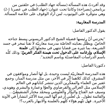
وقد أفردتُ هذه المسألة (مسألة جهاد الطلب) في حلقتين من
برنامجي (بصراحة) وكانتا تحت عنوان: (جهاد الطلب في عصرنا 1-2)
وهي متوفّرة على اليوتيوب، لمن أراد الوقوف على خلاصة المسألة.
المدرسة المغاربية:
يقول الدكتور الفاضل:
“يحزنني أنّ رئيسها فضيلة الشيخ الدكتور الريسوني يبسط جناحه
الخاصّ، ويظلّل بعنايته الخاصّة مدرسة مغاربيّة لا تفتأ تمخر في جسد
الشريعة، بما تثيره من قضايا تنتهي في مجملها إلى
علمنة
الإسلام،
وإرغامه على الدخول تحت هيمنة الفكر الغربيّ
؛ وذلك كلّه
باسم الدراسات المقاصديّة وباسم التجديد”.
دكتورنا الفاضل:
هذه المدرسة المغاربيّة ليست وحيدة، بل لها أنصار وموافقون في
المشرق، كذلك كلاهما أثّر في الآخر، من مثل مدرسة المنار، وجمع
غفير من العلماء والمفكّرين الذين تنتشر كتاباتهم في العالم
الإسلامي مثل الغزالي والقرضاوي والعوّا وعمارة والبشري وهويدي،
وسيف عبد الفتاح والبكّار والغنّوشي ومحمّد مختار الشنقيطيّ…
والقائمة تطول.. بل لعلّني أزعم أنّها المدرسة الأكثر انتشاراً في الآونة
الأخيرة.. فهل تتّهم هؤلاء كلّهم بالعلمنة والانبهار بالغرب؟!