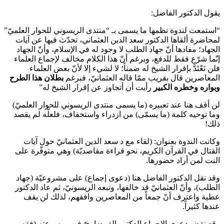
يقول الدكتور الفاضل:
“استمعت لندوة نظمها ما يسمى بـ “منتدى الريسوني للحوار العلميّ”
لمحاضرة ألقاها الدكتور سعد الدين العثماني، تحدّث فيها عن آيات
الجهاد؛ مفادها أنّ جهاد الطلب لا وجود له في الإسلام، وأنّ الجهاد
إنّما شرّع فقط للدفع، وبرغم أنّ هذا الكلام مخالف لإجماع العلماء
فلن نَعْتَدَّ بإقرار الشيخ له ضمناً؛ لا لشيء إلا لأنّ بعض العلماء
المعاصرين قال بقريب ممّا قاله العثمانيّ، فبرغم
بطلان هذا الطرح
وبواره وخطره الكبير
رأيت أن أتجاوز عن إقرار الشيخ له”
لن أقف هنا عند تعبيره (ما يسمى منتدى الريسوني للحوار العلميّ)
وما توحيه كلمة (ما يسمّى) من ازدراء واستخفاف، فلعلّه لم يقصد
ذلك!
وكانت الندوة بعنوان: (لقاء مع د سعد الدين العثمانيّ حول آيات
القتال في القرآن الكريم، نحو قراءة مقاصديّة) وهي متوفّرة على
النت لمن أراد حضورها.
وقد نقل الدكتور الفاضل هنا (دعوى إجماع) على مشروعيّة (جهاد
الطلب)، وأنّ العثمانيّ قد خالفها، وتبعه الريسونيّ، ثم عاد الدكتور
عطية واعترف أنّ جمعاً من المعاصرين وافقهم، لذلك لن يقف
عندها كثيراً.
وقد نقض دعوى الإجماع الدكتور القرضاويّ في موسوعته (فقه