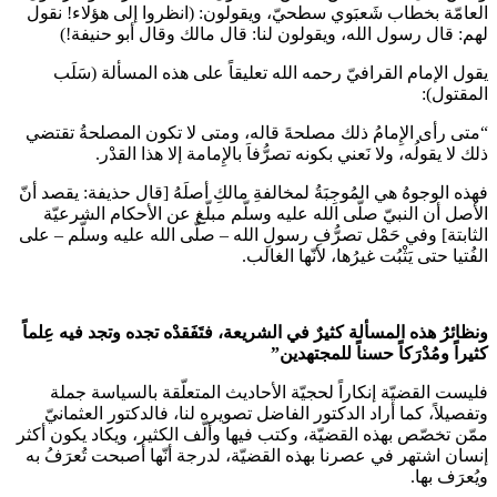
العامّة بخطاب شَعبَوي سطحيّ، ويقولون: (انظروا إلى هؤلاء! نقول
لهم: قال رسول الله، ويقولون لنا: قال مالك وقال أبو حنيفة!)
يقول الإمام القرافيّ رحمه الله تعليقاً على هذه المسألة (سَلَب
المقتول):
“متى رأى الإِمامُ ذلك مصلحةَ قاله، ومتى لا تكون المصلحةُ تقتضي
ذلك لا يقولُه، ولا نَعني بكونه تصرُّفاَ بالإِمامة إلا هذا القدْر.
فهذه الوجوهُ هي المُوجِبَةُ لمخالفةِ مالكِ أصلَهُ [قال حذيفة: يقصد أنّ
الأصل أن النبيّ صلّى الله عليه وسلّم مبلّغ عن الأحكام الشرعيّة
الثابتة] وفي حَمْل تصرُّفِ رسولِ الله – صلّى الله عليه وسلّم – على
الفُتيا حتى يَثْبُت غيرُها، لأنّها الغالب.
ونظائرُ هذه المسألة كثيرٌ في الشريعة، فتَفَقدْه تجده وتجد فيه عِلماً
كثيراً ومُدْرَكاً حسناً للمجتهدين”
فليست القضيّة إنكاراً لحجيّة الأحاديث المتعلّقة بالسياسة جملة
وتفصيلاً، كما أراد الدكتور الفاضل تصويره لنا، فالدكتور العثمانيّ
ممّن تخصّص بهذه القضيّة، وكتب فيها وألّف الكثير، ويكاد يكون أكثر
إنسان اشتهر في عصرنا بهذه القضيّة، لدرجة أنّها أصبحت تُعرَفُ به
ويُعرَف بها.