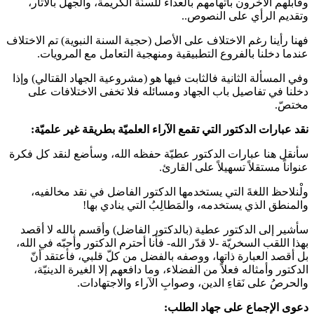
وقابلهم الآخرون باتهامهم بالعداء للسنّة الكريمة، والجهل بالآثار،
وتقديم الرأي على النصوص..
فهنا رأينا رغم الاختلاف على الأصل (حجية السنة النبوية) تم الاختلاف
عندما دخلنا بالفروع التطبيقية ومنهجية التعامل مع المرويات.
وفي المسألة الثانية فالثابت فيها هو (مشروعية الجهاد القتالي) وإذا
دخلنا في تفاصيل باب الجهاد ومسائله فلا تخفى الاختلافات على
مختصّ.
نقد عبارات الدكتور التي تقمع الآراء العلميّة بطريقة غير علميّة:
سأنقل هنا عبارات الدكتور عطيّة حفظه الله، وسأضع لنقد كل فكرة
عنواناً مستقلاً تسهيلاً على القارئ.
ولْنلاحظ اللغةَ التي يستخدمها الدكتور الفاضل في نقد مخالفيه،
والمنطق الذي يستخدمه، والمَطالِبُ التي ينادي بها!
سأشير إلى الدكتور عطية (بالدكتور الفاضل) وأقسم بالله لا أقصد
بهذا اللقب السخريّة -لا قدّر الله- فأنا أحترم الدكتور وأحبّه في الله،
بل أقصد العبارة ذاتها، ووصفه بالفضل من كلّ قلبي، فأعتقد أنّ
الدكتور وأمثاله فعلاً من الفضلاء، وما دافعهم إلا الغيرة الدينيّة،
والحرصُ على نَقاءِ الدين، وصوابِ الآراء والاجتهادات.
دعوى الإجماع على جهاد الطلب: