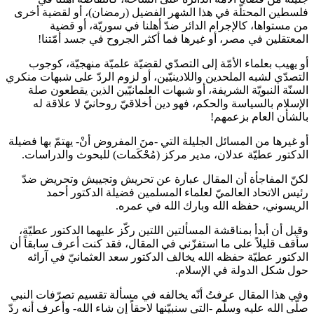
فلسطين المحتلّة في هذا الشهر الفضيل (رمضان)، أو لقضية أخرى
من مستواها، كالإجرام الدائر ضدّ أهلنا في سوريّة، أو قضية
المعتقلين في مصر، أو غيرها فما أكثر الجروح في جسد أمّتنا!
أو يهيب بعلماء الأمّة إلى التصدّي لقضيّة علميّة منهجيّة، كوجوب
التصدّي لشبه الملحدين واللادينيّين، أو لزوم الردّ على شبهات منكري
السنّة النبويّة الشريفة، أو شبهات العلمانيّين الذين يقطعون صلة
الإسلام بالسياسة والحكم، فهو دين أخلاقيّ روحانيّ لا علاقة له
بالشأن العام بزعمهم!
أو غيرها من المسائل الجليلة التي -منَ المفروض أنْ- يهتمّ بها فضيلة
الدكتور عطيّة عدلان، مدير مركز (مُحْكَمات) للبحوث والدراسات.
لكنّ المفاجأة أن المقال عبارة عن تحريش وتجييش وتحريض ضدّ
رئيس الاتحاد العالميّ لعلماء المسلمين فضيلة الدكتور أحمد
الريسوني، حفظه الله وبارك الله في عمره.
وقبل أن أبدأ بمناقشة المسألتين اللتين ركّز عليهما الدكتور عطيّة،
سأقف قليلاً على ما استفزّني في المقال، فقد كنت أعرف سابقاً أن
الدكتور عطيّة حفظه الله يخالف الدكتور سعد العثمانيّ في آرائه
حول شكل الدولة في الإسلام.
وفي هذا المقال عرفتُ أنّه يخالفه في مسألة تقسيم تصرّفات النبي
صلّى الله عليه وسلّم -التي سنبيّنها لاحقاً إن شاء الله- وأعرف أنه ردّ