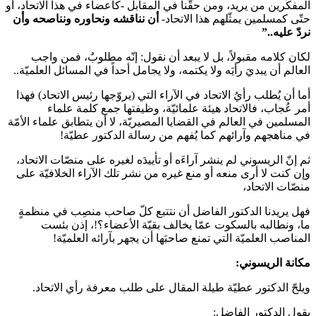
المفكّرين من يريد، ومن حقّنا في المقابل -كأعضاء في هذا الاتحاد، أو
حتّى كمسلمين يمثّلهم هذا الاتحاد-
أن نناقشه ونحاوره ونناصحه وأن
نردّ عليه..”
لكان كلامه مقبولاً، بل لا يبعد أن نقول: إنّه مطلوبٌ، فمن واجب
العالم أن يبديَ رأيَه ولا يكتمه، ولا يجامل أحداً في المسائل العلميّة..
أما أن يُطلب رأيُ الاتحاد في الآراء التي (يروّجها رئيس الاتحاد) فهذا
أمر عُجاب، فالاتحاد هيئة علمائيّة، وظيفتها جمع كلمة علماء
المسلمين في العالم في القضايا المصيريّة، لا أن يتطابق علماء الأمّة
في مناهجهم وآرائهم كما يُفهم من رسالة الدكتور عطيّة!
ثم إنّ الريسوني لم ينشر آراءَه أو تأييدَه لغيره على منصّات الاتحاد،
وإن كنت لا أرى منعه أو منع غيره من نشر تلك الآراء الخلافيّة على
منصّات الاتحاد،
فهل يريدنا الدكتور الفاضل أن نتتبع كلّ صاحب منصِب في منظمةٍ
ما، ونطالبه بالسكوت عمّا يخالف بقيّة الأعضاء؟!، إذن بئست
المناصب العلميّة التي تمنع صاحبَها أن يجهر بآرائه العلميّة!
مكانة الريسوني:
ويلحّ الدكتور عطيّة طيلة المقال على طلب معرفة رأي الاتحاد.
يقول الدكتور الفاضل: