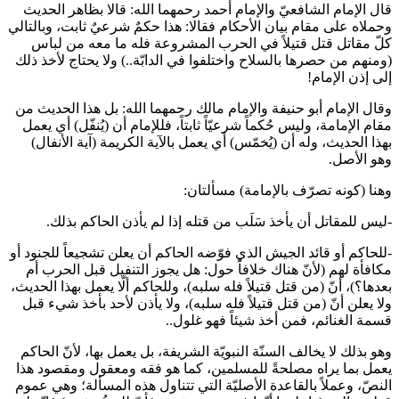
قال الإمام الشافعيّ والإمام أحمد رحمهما الله: قالا بظاهر الحديث
وحملاه على مقام بيان الأحكام فقالا: هذا حكمٌ شرعيٌ ثابت، وبالتالي
كلّ مقاتل قتل قتيلاً في الحرب المشروعة فله ما معه من لباس
(ومنهم من حصرها بالسلاح واختلفوا في الدابّة..) ولا يحتاج لأخذ ذلك
إلى إذن الإمام!
وقال الإمام أبو حنيفة والإمام مالك رحمهما الله: بل هذا الحديث من
مقام الإمامة، وليس حُكماً شرعيّاً ثابتاً، فللإمام أن (يُنفّل) أي يعمل
بهذا الحديث، وله أن (يُخمّس) أي يعمل بالآية الكريمة (آية الأنفال)
وهو الأصل.
وهنا (كونه تصرّف بالإمامة) مسألتان:
-ليس للمقاتل أن يأخذ سَلَب من قتله إذا لم يأذن الحاكم بذلك.
-للحاكم أو قائد الجيش الذي فوّضه الحاكم أن يعلن تشجيعاً للجنود أو
مكافأة لهم (لأنّ هناك خلافاً حول: هل يجوز التنفيل قبل الحرب أم
بعدها؟)، أنّ (من قتل قتيلاً فله سلبه)، وللحاكم ألّا يعمل بهذا الحديث،
ولا يعلن أنّ (من قتل قتيلاً فله سلبه)، ولا يأذن لأحد بأخذ شيء قبل
قسمة الغنائم، فمن أخذ شيئاً فهو غلول..
وهو بذلك لا يخالف السنّة النبويّة الشريفة، بل يعمل بها، لأنّ الحاكم
يعمل بما يراه مصلحةً للمسلمين، كما هو فقه ومعقول ومقصود هذا
النصّ، وعملاً بالقاعدة الأصليّة التي تتناول هذه المسألة؛ وهي عموم