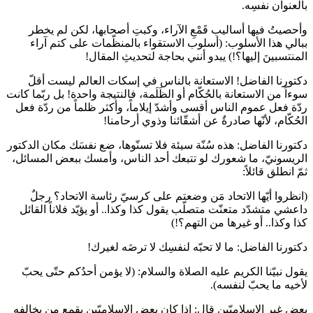
بالعنوان نفسِه.
وأحصيتُ فيها أساليب قَمْعِ الآراء، وكبتِ أصحابها، لكن لم يخطر
ببالي هذا الأسلوب: (أسلوب الاستقواء بالمنظّمات على كتم آراء
المنتسبينَ إليها؟!) يبدو أنني بحاجة لتحديثِ المقال!
دكتورنا الفاضل! الاستعانة بالناس في إسكات العالم ليست أقلّ
سوءاً من الاستعانة بالحُكّام أو الظَلَمة، فالنتيجة واحدة! بل ربّما كانت
ردّة فعل عموم الناس أقسى وأشدّ إيلاماً، وأكثر ظلماً من ردّة فعل
الحُكّام، لأنّها صادرةٌ عن أشقّائنا وذوي أرحامنا!
دكتورنا الفاضل: هذه سُنّة سيئة فلا تسنّوها، ضع نفسَك مكان الدكتور
الريسونيّ، ما شعورك لو تتبعك أحد الناس، وأمسك ببعض المسائل،
ثمّ انطلق قائلاً:
(انظروا أيّها الاتحاد مَن وضعتم على كرسيّ رئاسة الاتحاد؟ رجلٌ
داعشي متشدّد متعنّت متصلّب يقول كذا وكذا.. أو يؤيّد فلاناً القائل
كذا وكذا.. أو غيرها من التهم؟!)
دكتورنا الفاضل: ما لا تحبّه لنفسِك لا ترضَه لغيرك!
يقول نبيّنا الكريم عليه الصلاة والسلام: (لا يؤمن أحدُكم حتّى يحبّ
لأخيه ما يحبّ لنفسه).
بعض غير الإسلاميّين قال: إذا كان بعض الإسلاميّين يقمع من يخالفه