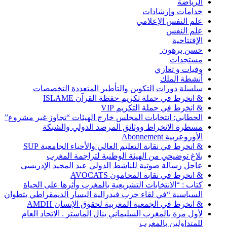
الرياضة
خدامات وإرشادات
علم النفس الإعلامي
علم النفس
الإفتتاحية
حسن برهون
مستجدات
وفيات و تعازي
أنشطة الملك
سلسلة دورات التكوين والتأطير المتعددة التخصصات
& انخرط في حملة تكريم حفظة القرآن ISLAME
& انخرط في حملة التكريم VIP
الحطابي: انتخابات المجلس خارج الهيئات “تجاوز غير مشروع”
مسطرة الانخراط ووثائق المرصد الدولي والشبكة
الأوروعربية Abonnement
& انخرط في نقابة التعليم العالي والأحياء الجامعية SUP
بلاغ توضيحي من الهيئة الوطنية لتراجمة المغرب
عاجل رسالة صوتية للناشط الدولي عبد المجيد الإدريسي
& انخرط في نقابة المحامون AVOCATS
كتاب : “الانتخابات التشريعية بالمغرب وأثرها على الحياة
السياسية “في لقاء حزب فيدرالية اليسار الديمقراطي بتطوان
& انخرط في الجمعية المغربية لحقوق الإنسان AMDH
لأول مرة بالمغرب السليماني ينال الماستر . الاتحاد العام
للمتداولين بالمغرب