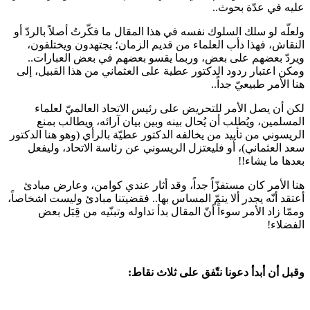
عليه في عدّة بحوث..
ولعلّه لو سلك السلوك نفسه في هذا المقال ما فكّرتُ أصلاً بالردّ أو
النقاش، فهذا دأب العلماء من قديم الزمان؛ يجتهدون ويختلفون،
ويردّ بعضهم على بعض، وربما يقسو بعضهم في بعض العبارات..
ومكن اعتبار ردود الدكتور عطية على العثماني من هذا القبيل، إلى
هنا الأمر طبيعيّ جداً..
لكن أن يصل الأمر للتحريض على رئيس الاتحاد العالميّ لعلماء
المسلمين، ويُطلب أن يُحال بينه وبين بيان آرائه، ويطالب بمنع
الريسوني من تأييد من يخالفه الدكتور عطيّة بالرأي (وهو هنا الدكتور
سعد العثماني)، أو فليعتزل الريسوني عن رئاسة الاتحاد، وليفعل
بعدها ما يشاء!!
هنا الأمر كان مستفزّاً جداً، وقد أثار عندي كوامن، وعارض مبادئ
أعتقد أنّه يجدر ألا يتمّ المساس بها.. فقضيتنا مبادئ وليست اشخاصاً،
وممّا زاد الأمر سوءاً أنّ المقال بدأ تداوله وتبنّيه من قِبَل بعض
الفضلاء!
وقبل أن أبدأ دعونا نتّفق على ثلاث نقاط: