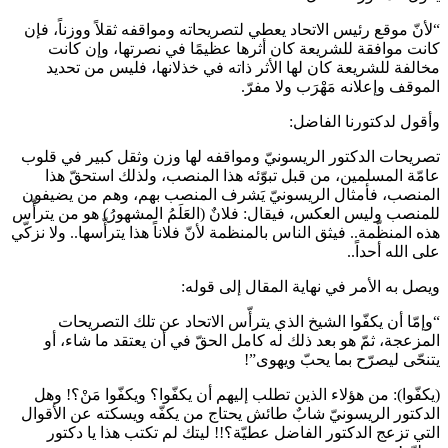
“لأنّ موقع رئيس الاتحاد يعطي لتصريحاته ومواقفه ثقلاً ووزناً، فإن
كانت موافقة للشريعة كان أثرها عظيمًا في نصرتها، وإن كانت
مخالفة للشريعة كان لها الأثر ذاته في خذلانها، فليس من تحديد
الموقف وإعلانه مَهْرَب ولا مفرّ.
وأقول لدكتورنا الفاضل:
تصريحات الدكتور الريسونيّ ومواقفه لها وزن وثقل كبير في قلوب
عامّة المسلمين، من قبل تبوّئه هذا المنصب، ولذلك استحقّ هذا
المنصب، فأمثال الريسونيّ يَشرف المنصب بهم، وهم من يضيفون
للمنصب وليس العكس، فيقال: فلانٌ (العَلَمُ المشهورُ) هو من يترأّس
هذه المنظّمة.. فيثق الناس بالمنظمة لأنّ فلاناً هذا يترأّسها.. ولا نزكّي
على الله أحداً..
ويصل به الأمر في نهاية المقال إلى قوله:
“وإمّا أن يكفّوا الشيخ الذي يترأّس الاتحاد عن تلك التصريحات
المزعجة، ثمّ هو بعد ذلك له كامل الحقّ في أن يعتقد ما شاء، أو
يتنحّى ليصرّح بما يحبّ ويهوى”!
(يكفّوا): من هؤلاء الذين تطلب إليهم أن يكفّوا؟ ويكفّوا مَنْ؟! وهل
الدكتور الريسونيّ شابٌ طائش يحتاج من يكفّه ويسكته عن الأقوال
التي تزعج الدكتور الفاضل عطيّة؟!! ليتك لم تكتب هذا يا دكتور