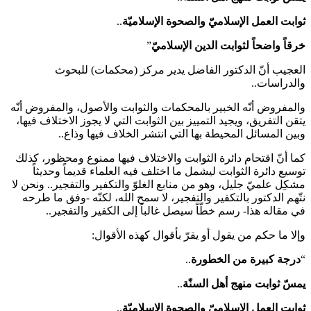
ثوابت العمل الإسلاميّ والصحوة الإسلاميّة
..
خرقاً واضحاً لثوابت الدين الإسلاميّ
”
العجيب أنّ الدكتور الفاضل يدير مركز (محكمات) للبحوث
والدراسات..
والمفروض أنّه الخبير بالمحكمات والثوابت والأصول، والمفروض أنّه
يتقن التفريق، ويجيد التمييز بين الثوابت التي لا يجوز الاختلاف فيها،
وبين المسائل المحيطة بها التي انتشر الخلاف فيها وذاع..
كما أنّ اقتحام دائرة الثوابت والاختلاف فيها ممنوع ومحظور، كذلك
توسيع دائرة الثوابت ليشمل ما اختلف فيه العلماء قديماً وحديثاً
مشكِل علميّ جليل، وهو من منابع الغلوّ والتكفير والتفجير.. ونحن لا
نتّهم الدكتور بالتكفير والتفجير، لا سمح الله، لكنّه -وفق ما طرحه
في مقاله هذا- رسم خطّاً سيصل غالباً إلى الكفير والتفجير..
وإلا ما حكم من يقول أو يقرّ بأقوال كهذه الأقوال:
“
درجة كبيرة من الخطورة
..
يمسّ ثوابت منهج أهل السنّة
..
ثوابت العمل الإسلاميّ والصحوة الإسلاميّة
..