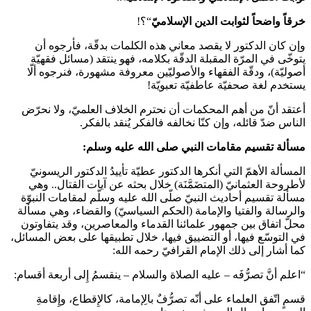
خرقاً واضحاً لثوابت الدين الإسلاميّ
“؟!
وإن كان الدكتور لا يقصد معاني هذه الكلمات بدقّة، فأرجوه أن
يتوخّى في المرّة المقبلة الدقّة بكلامه، فهو ينتقد (مسائل فقهيّة
أصوليّة)، ودقّة الفقهاء والأصوليّين معروفة مشهورة، فنرجوه ألّا
يستخدم لغة صحفيّة عاطفيّة تعبويّة!
أعتقد أنّ من أهم المحكمات أن نحترم الخلاف العلميّ، ولا نحرّض
الناس ضدّ قائله، وإن كنّا نخالفه فالفكر يُنقد بالفكر.
مسألة تقسيم مقامات النبي صلى الله عليه وسلم:
المسألة الأهمّ التي أنكرها الدكتور عطيّة تأييدُ الدكتور الريسونيّ
لأطروحة العثمانيّ (المتضَمَّنَة) خلال بحثه عن آيات القتال.. وهي
مسألة تقسيم أحاديث النبيّ صلّى الله عليه وسلّم لمقامات النبوّة
والرسالة والفتيا والإمامة (الحكم السياسيّ) والقضاء، وهي مسألة
محلّ اتفاق بين جمهور علمائنا القدماء والمعاصرين، وقد يتفاوتون
في التوسّع فيها، أو التضييق فيها، خلال تطبيقها على بعض المسائل،
كما أشار إلى ذلك الإمام القرافيّ رحمه الله:
“اعلم أنَّ تصرُّفَه – عليه الصلاة والسلام – ينقسمُ إِلى أربعة أقسام:
قسمٍ اتّفق العلماء على أنّه تصرُّفٌ بالِإمامة، كالإِقطاع، وإِقامةِ