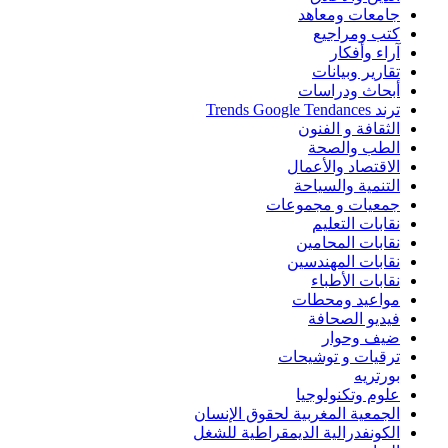
جامعات ومعاهد
كتب ومراجيع
آراء وأفكار
تقارير وبيانات
أبحاث ودراسات
ترند Trends Google Tendances
الثقافة و الفنون
الطب والصحة
الاقتصاد والأعمال
التنمية والسياحة
جمعيات و مجموعات
نقابات التعليم
نقابات المحامين
نقابات المهندسين
نقابات الأطباء
مواعيد ومحطات
فيديو الصحافة
ضيف وحوار
ترقيات و توشيحات
بورتريه
علوم وتكنولوجيا
الجمعية المغربية لحقوق الإنسان
الكونفدرالية الديمقراطية للشغل