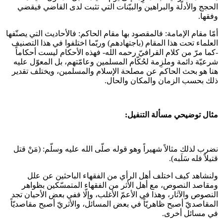
الحجج والأدلّة والبراهين والبيّنات التي تثبت لدى القاضي فيقضي
وفقها.
أمّا مقام الإمامة: فالمقصود بها مقام الحاكم: فالأحاديث التي يصنّفها
العلماء تحت هذا المقام (باجتهادهم) وربّما اختلفوا في هذا التصنيف
-كما مرّ من كلام القرافيّ رحمه الله- فهذه الأحكام ليست أحكاماً
شرعيّة دائمة وملزِمة لحُكّام المسلمين وعامّتهم، بل المعوّل عليه
هنا هو بحث الحاكم عن مصلحة الإسلام والمسلمين، ويختلف تقدير
ذلك بحسب الزمان والمكان والحال.
مثال توضيحي مسألة التنفيل:
نضرب لذلك مثالاً شهيراً وهو قوله صلّى الله عليه وسلّم: (مَنْ قتل
قتيلاً فله سَلَبه).
ولنشاهد كيف اختلف أهل الرأي من الفقهاء الباحثين عن علل
ومقاصد النصوص، مع أهل الأثر من الفقهاء المتمسّكين بظواهر
النصوص والآثار، وهذا في الأعمّ الأغلب، وإلّا ففي بعض الأحيان تجد
المقاصديّ أصبح ظاهريّاً في بعض المسائل، والأثريّ أصبح مقاصديّاً
في مسائل أخرى.