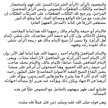
والمقصود بالرأي: (الرأي الشرعيّ) المبنيّ على فهم واستحضار
المقاصد والكلّيّات القطعيّات للنصوص، وليس الرأي الشخصيّ
المزاجيّ، وترجيح تلك الكلّيّات القطعيّات على الجزئيّات الظنّيّات إن
تعارضت مع مراعاة الواقع ومصالح العباد، كما وضّح الدكتور
مصطفى الزرقا في كتابه: (المدخل الفقهيّ العام).
فالإمام أبو حنيفة والإمام مالك رحمهما الله هما إماما المقاصدِ،
وتعليلِ الأحكام، وإن كان أبو حنيفة أكثر مقاصديّة، حتّى سُمّي: (إمام
أهل الرأي)، ولا ننسى أنّ شيخ الإمام مالك هو -ربيعة الرأي- سُمّي
بذلك لجَودة رأيه وفقهه.
والإمام الشافعيّ والإمام أحمد رحمهما الله، هما إماما أهل الأثر، وإن
كان الإمام أحمد أكثر أثريّة من الشافعيّ، لأنّ أصله محدّث، ويبقى
الإمام الشافعي تلميذاً -سابقاً- للإمام مالك، والإمام محمّد صاحب
أبي حنيفة رحم الله الجميع، وهنا اسمحولي أن أترحّم على شيخنا
مفتي البقاع الشيخِ الفقيه الأصوليّ المقاصديّ خليل المَيْس رحمه
الله، الذي كان لا يفتأ يشرح ملامح هاتين المدرستين، ويؤكّد على
أثرهما في الاجتهاد ويكرّر ذلك ويؤكّده عند تقرير أيّ مسألة اجتهاديّة.
فلنتابع كيف ظهر منهجهم بالتعامل مع النصوص جليّاً في هذه
المسألة:
وهي قوله صلى الله عليه وسلم: (من قتل قتيلاً فله سلبه).