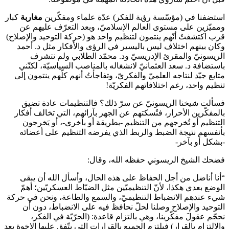
استضفنا في (مؤسّسة رؤية للفكر) عدّة علماء ومفكّرين
مغاربة
كبار
ومميّزين على مستوى العالم الإسلاميّ، وبعد التعرّف عليهم عن
قرب اكتشفتُ أنّهم ينتمون لتنظيم واحد هو (حركة التوحيد والإصلاح)
وكان بينهم اختلاف ليس باليسير في الرؤى والأفكار مثل د. أحمد
الريسونيّ والمقرئ الإدريسيّ ود. محمّد الطلابي ولم نتشرف
باستضافة د. سعد العثمانيّ لانشغاله بالمناصب السياسيّة، لكنّني
متابع جيّد لنتاجه العلميّ والفكريّ، وتفاجأتُ أنهم كلّهم ينتمون إلى
تنظيم واحد، رغم اختلافاتهم الفكريّة!
فسألت شيخنا الريسونيّ عن سرّ ذلك؟ فالتنظيمات عادة تضيق
بالمفكّرين الأحرار، فتُسكتهم عن الجهر بآرائهم، التي تخالف أفكار
التنظيم أو تُخرجهم من التنظيم -بطريقة أو بأخرى-، أو يَخرجون
بأنفسهم نتيجة الضبط والربط الذي يفرضه التنظيم على أعضائه
-بشكل أو بآخر-
فضحك الشيخ الريسوني حفظه الله، وقال:
“أنا أناضل من أجل الحفاظ على هذه الحال، وأسأل الله أن يبقى
الوضع بعدي هكذا، لأنّ التنظيميّين مثل الضبّاط العسكريّين؛ أهمّ
شيء عندهم الانضباط التنظيميّ، والسمع والطاعة، ونحن في حركة
التوحيد والإصلاح وصلنا لحلّ نحافظ فيه على الانضباط، دون أن
نحجّم عقولَ مفكّرينا، وهي بالتزام قاعدة: (الحرّيّة في الفكر،
والالتزام بالقرار) فيلتزم الجميع بالقرارات التي يتّفق عليها الإخوة بعد