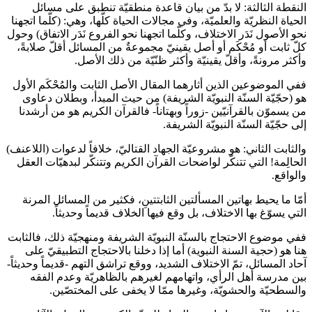
النقطة الثالثة: لا بدّ من بيان قاعدة منطقيّة تنطبق على مسائل
الحياة النظريّة والعلميّة، وفي مجالات الحياة كلّها، وهي: (كلّما اتجهنا
نحو الأصول نَدَر الاختلاف، وكلّما اتجهنا نحو الفروع نَدَر الاتفاق) وحول
كلّ ثابت أو مُحْكَم أو أصل يقينيّ مجموعةٌ من المسائل أقلّ صلابةً،
وأكثر مرونةً، وأقلّ يقينيّة وأكثر ظنّيّة من ذلك الأصل.
ففي الموضوعين الذين أثارهما المقال الأصل الثابت والمُحْكَم الأول
هو (حجّيّة السنّة النبويّة الشريفة) من حيث المبدأ، وبطلان دعاوى
من يسموّن بالقرآنيّين -زوراً وبهتاناً- فالقرآن الكريم هو من أرشدنا
إلى حجّيّة السنّة النبويّة الشريفة.
والثابت الثاني: هو مشروعيّة الجهاد القتاليّ، خلافاً لدعوات (اللاعنف)
الحالِمة! التي تتنكّر لواضحات القرآن الكريم وتتنكّر لبدهيّات العقل
والواقع.
أمّا ما يحيط بهاتين المسألتين الثابتتينِ، فكثير من المسائل المرنة
التي يسوّغ بها الاختلاف، بل وقع فيها الخلاف قديماً وحديثاً.
ففي موضوع الاحتجاج بالسنّة النبويّة الشريفة ومنهجيّة ذلك، فالثابت
هنا هو (حجية السنة النبوية) أما إذا دخلنا بالاحتجاج التطبيقيّ على
آحاد المسائل، تمّ الاختلاف الشديد، ووقع تراشق التهم -قديماً وحديثاً-
بين مدرسة أهل الرأي، واتهامهم لغيرهم بالظاهريّة وعدم الفقه
والسطحيّة والحشويّة، وغيرها ممّا لا يخفى على المختصّين.