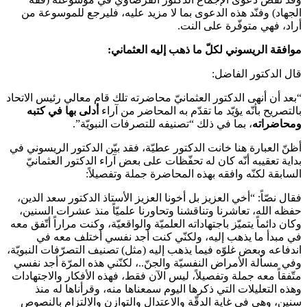
الجهاد) وفنّد هذه الدعوى بما لا مزيد عليه، فليرجع للموسوعة من
أراد، فهي متوفّرة على النت.
موافقة الريسوني لكلّ ما ذهب إليه العثماني:
قال الدكتور الفاضل:
“بعد أن أنهى الدكتور العثمانيّ محاضرته تلك قام معالي رئيس الاتحاد
بالتصريح بأنّه يؤيّد ما تقدّم به المحاضر من آراء
أدلى بها في كتبه
ومحاضراته
، بما في ذلك “تصنيفه للتصرفات النبويّة”.
أظنّ العبارة هنا خانت الدكتور عطيّة، فقد بيّن الدكتور الريسوني في
بداية تعقيبه أنّه كان له تحفّظات على بعض آراء الدكتور العثمانيّ
السابقة لكنّه وافقه بهذه المحاضرة جملة وتفصيلاً:
فقال نصّاً: “أخي العزيز بل أخونا العزيز الأستاذ الدكتور سعد الدين،
حفظه الله، تعاشرنا وتناقشنا وتحاورنا علميّاً منذ عشرات السنين،
وكان دائماً يتميّز باجتهاداته العلميّة والواقعيّة، وكنت مراراً أتّفق معه
في مبدأ ما يذهب إليه، ولكنّي كنت أجد نفسي أختلف معه في
اندفاعه وبعض غلوّه فيما يذهب إليه (مثل) تصنيف التصرّفات النبويّة،
وفي مسألة الأمراض النفسيّة والجنّ..، لكنّني هذه المرّة أجد نفسي
متّفقاً معه جملة وتفصيلاً، ليس الآن فقط، فهذه الأفكار والاجتهادات
وهذه التعليلات التي ذكرها اليوم سمعناها منه، وقرأناها له منذ
سنين، وهي في غاية الدقّة والاعتدال والتوازن والالتزام بالنصوص