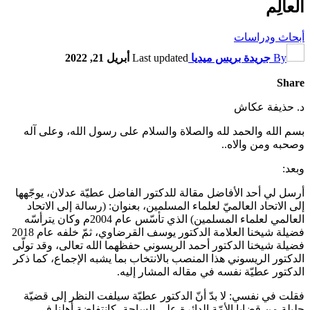
العالِم
أبحاث ودراسات
By
جريدة بريس ميديا
Last updated
أبريل 21, 2022
Share
د. حذيفة عكاش
بسم الله والحمد لله والصلاة والسلام على رسول الله، وعلى آله
وصحبه ومن والاه..
وبعد:
أرسل لي أحد الأفاضل مقالة للدكتور الفاضل عطيّة عدلان، يوجّهها
إلى الاتحاد العالميّ لعلماء المسلمين، بعنوان: (رسالة إلى الاتحاد
العالمي لعلماء المسلمين) الذي تأسّس عام 2004م وكان يترأسّه
فضيلة شيخنا العلامة الدكتور يوسف القرضاوي، ثمّ خلفه عام 2018
فضيلة شيخنا الدكتور أحمد الريسوني حفظهما الله تعالى، وقد تولّى
الدكتور الريسوني هذا المنصب بالانتخاب بما يشبه الإجماع، كما ذكر
الدكتور عطيّة نفسه في مقاله المشار إليه.
فقلت في نفسي: لا بدّ أنّ الدكتور عطيّة سيلفت النظر إلى قضيّة
جليلة من قضايا الأمّة الدائرة على الساحة، كانتفاضة أهلنا في