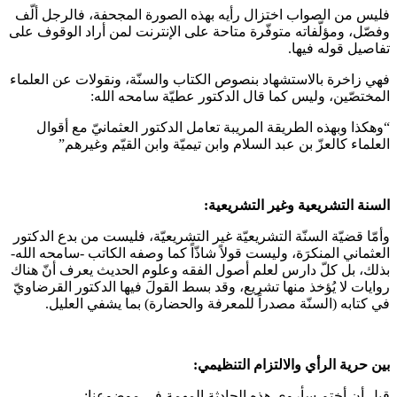
فليس من الصواب اختزال رأيه بهذه الصورة المجحفة، فالرجل ألّف
وفصّل، ومؤلّفاته متوفّرة متاحة على الإنترنت لمن أراد الوقوف على
تفاصيل قوله فيها.
فهي زاخرة بالاستشهاد بنصوص الكتاب والسنّة، ونقولات عن العلماء
المختصّين، وليس كما قال الدكتور عطيّة سامحه الله:
“وهكذا وبهذه الطريقة المريبة تعامل الدكتور العثمانيّ مع أقوال
العلماء كالعزّ بن عبد السلام وابن تيميّة وابن القيّم وغيرهم”
السنة التشريعية وغير التشريعية:
وأمّا قضيّة السنّة التشريعيّة غير التشريعيّة، فليست من بدع الدكتور
العثماني المنكرَة، وليست قولاً شاذّاً كما وصفه الكاتب -سامحه الله-
بذلك، بل كلّ دارس لعلم أصول الفقه وعلوم الحديث يعرف أنّ هناك
روايات لا يُؤخذ منها تشريع، وقد بسط القولَ فيها الدكتور القرضاويّ
في كتابه (السنّة مصدراً للمعرفة والحضارة) بما يشفي العليل.
بين حرية الرأي والالتزام التنظيمي:
قبل أن أختم سأروي هذه الحادثة المهمة في موضوعنا: