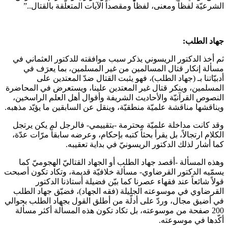
الشرعيّة لفظاً ومعنى، لفظاً ومقصداً الآيات المتعلّقة بالقتال..”
جهاد الطلب:
ثم أخذ الدكتور الريسوني يذكر سبب موافقته للدكتور العثماني في
مسألة إنكار قتال المسالمين من غير المسلمين، بما يعرَف في
أدبيّاتنا بـ (جهاد الطلب)، فهو يثبت القتال ضدّ المعتدين على
المسلمين، وينكر قتال غير المعتدين علينا، ويستعرض في المحاضرة
النصوص القرآنيّة والأحاديث الشريفة وأقوال أهل العلم الراسخين،
ويناقشها مناقشة علميّة منطقيّة، وينقل عن السابقين ما يؤيّد مذهبه.
وقد كانت مداخلة علميّة محترمة -بتقييمي- فالرجل لم يكن يرتجل
الكلام ارتجالاً، بل يقرأ بحثاً كتبه بإحكام، وعرضه سابقاً مرّات عدّة،
كما أشار لذلك الدكتور الريسونيّ في بداية تعقيبه.
وهذه المسألة -أقصد جهاد الطلب أو الجهاد القتاليّ الهجوميّ كما
يسمّيه الدكتور القرضاوي- مسألة خلافيّة قديمة، وتكاد تكون أصبحت
قولاً شائعاً عند فقهاء عصرنا كما بيّن فضيلة أستاذنا الدكتور
القرضاوي في موسوعته الجليلة (فقه الجهاد)، فضيّق جهاد الطلب
في أضيق مجال، وردّ على أدلّة من أطلق القول بجهاد الطلب بحوالي
200 صفحة من موسوعته، بل تكاد تكون هذه المسألة أكثر مسألة
أكّدها في موسوعته.