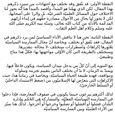
النقطة الأولى: قد نتّفق وقد نختلف مع اجتهادات من سيرد ذِكرهم
بهذا المقال، لكن الذي يهمّنا هو المبدأ، وأقصد بالمبدأ هنا أنّه يجوز لنا
الاختلاف حول المسائل العلميّة الشرعيّة، بل والردّ على أصحابها،
لكن لا يجوز لنا بحالٍ من الأحوال مصادرة حقّهم في إبداء آرائهم
المدعّمة بالأدلّة من كتاب الله تعالى، وسنّة نبيه الكريم صلى الله
عليه وسلم وكلام أهل العلم الثقات.
النقطة الثانية: نحن هنا لا نناقش الأداء السياسيّ لمن يرد ذكرهم في
المقال، فقد نتّفق أو نختلف، وبخاصة أنّ مجال الممارسة السياسيّة
يَعْتَوِرها إكراهاتٌ واضطرارات سنختلف -لا محالة- بتقديرها،
وسنختلف بالطريقة التي كان الأَوْلى مواجهتها بها، فكلّ هذا متاح
وطبيعيّ.
مع التنويه إلى أنّ كلّ من يدخل ميدان السياسة، ويكون فاعلاً فيها،
ويمتدّ به الزمان، لا بدّ أن يختلف الناس بتقييم تجربته وسلوكه
ومواقفه، فهذه طبيعة الحياة السياسيّة، وبخاصة في زماننا هذا، حيث
الإكراهات التي يتعرّض لها الإسلاميّون من (ضغط الاستبداد الداخليّ
أو التسلّط الخارجيّ).
لذلك أكثرهم يبرعون حينما يكونون في صفوف المعارضة، فإذا دخلوا
في الممارسة السياسيّة الفعليّة، والمشاركة في الحُكم وإدارة
البلدان فشلوا أو أُفشلوا أو تصلّبوا وخرجوا أو أُخرجوا.. لذلك هنا نميّز
بين الآراء العلميّة وبين الممارسة السياسيّة.