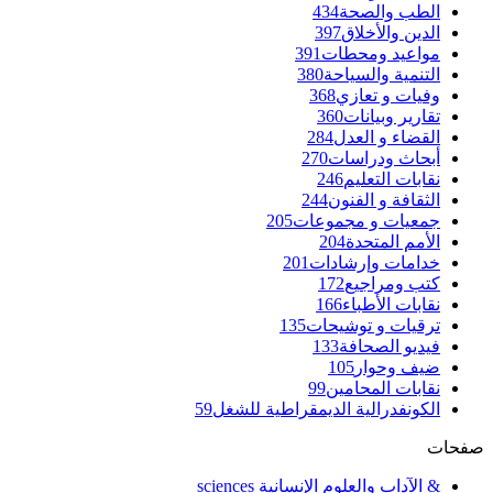
الطب والصحة
434
الدين والأخلاق
397
مواعيد ومحطات
391
التنمية والسياحة
380
وفيات و تعازي
368
تقارير وبيانات
360
القضاء و العدل
284
أبحاث ودراسات
270
نقابات التعليم
246
الثقافة و الفنون
244
جمعيات و مجموعات
205
الأمم المتحدة
204
خدامات وإرشادات
201
كتب ومراجيع
172
نقابات الأطباء
166
ترقيات و توشيحات
135
فيديو الصحافة
133
ضيف وحوار
105
نقابات المحامين
99
الكونفدرالية الديمقراطية للشغل
59
صفحات
& الآداب والعلوم الإنسانية sciences