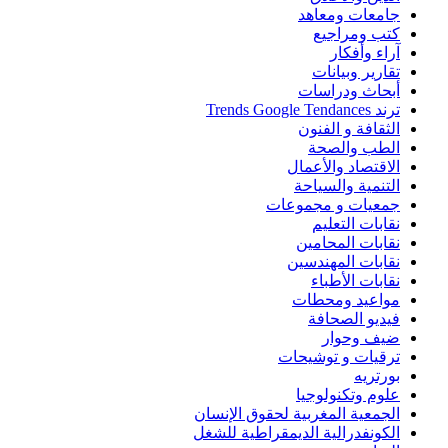
جامعات ومعاهد
كتب ومراجيع
آراء وأفكار
تقارير وبيانات
أبحاث ودراسات
ترند Trends Google Tendances
الثقافة و الفنون
الطب والصحة
الاقتصاد والأعمال
التنمية والسياحة
جمعيات و مجموعات
نقابات التعليم
نقابات المحامين
نقابات المهندسين
نقابات الأطباء
مواعيد ومحطات
فيديو الصحافة
ضيف وحوار
ترقيات و توشيحات
بورتريه
علوم وتكنولوجيا
الجمعية المغربية لحقوق الإنسان
الكونفدرالية الديمقراطية للشغل