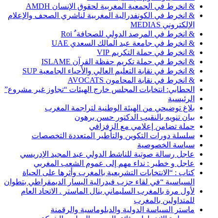
& انخرط في الجمعية المغربية لحقوق الإنسان AMDH
& انخرط في الكونفدرالية المغربية لناشري الصحف والإعلام
الإلكتروني MEDIAS
& انخرط في المرصد الدولي للصحافة ٌ Roi
& انخرط في جامعة عبد المالك السعدي UAE
& انخرط في حملة التكريم VIP
& انخرط في حملة تكريم حفظة القرآن ISLAME
& انخرط في نقابة التعليم العالي والأحياء الجامعية SUP
& انخرط في نقابة المحامون AVOCATS
الحطابي: انتخابات المجلس خارج الهيئات “تجاوز غير مشروع”
الرئيسية
بلاغ توضيحي من الهيئة الوطنية لتراجمة المغرب
بيان تنويه بالنقيب الدكتور حسن برهون
حملة تضامن إعلامي مع الزفزافي
سلسلة دورات التكوين والتأطير المتعددة التخصصات
سياسة الخصوصية
عاجل رسالة صوتية للناشط الدولي عبد المجيد الإدريسي
عاجل و خطير : نداء مهم إلى عموم الشعب المغربي
كتاب : “الانتخابات التشريعية بالمغرب وأثرها على الحياة
السياسية “في لقاء حزب فيدرالية اليسار الديمقراطي بتطوان
لأول مرة بالمغرب السليماني ينال الماستر . الاتحاد العام
للمتداولين بالمغرب
ماستر السياسة الدولية والدبلوماسية والرقمنة