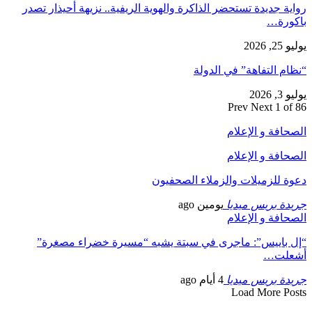
رواية جديدة تستحضر الذاكرة والهوية الريفية.. نزيهة أحيذار تصدر
باكورة…
يوليو 25, 2026
“نظام التفاهة” في الدولة
يوليو 3, 2026
Prev
Next
1 of 86
الصحافة و الإعلام
الصحافة و الإعلام
دعوة للزميلات والزملاء الصحفيون
جريدة بريس ميديا
يومين ago
الصحافة و الإعلام
“إل باييس”: ماجرى في سبتة يشبه “مسيرة خضراء مصغرة”
أشعلت…
جريدة بريس ميديا
4 أيام ago
Load More Posts