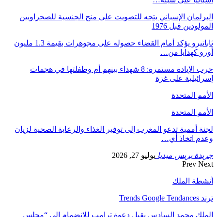
البرلمان الإسباني يتجه للتصويت على منح الجنسية للصحراويين
المولودين قبل 1976
ثاباتيرو يؤكد أمام القضاء حصوله على مجوهرات بقيمة 1.3 مليون
أورو كهدايا من…
حرب الإبادة مستمرة: 8 شهداء بينهم أم وطفلتها في هجمات
إسرائيلية على غزة
الأمم المتحدة
الأمم المتحدة
لجنة أممية تدعو المغرب إلى توفير الغذاء والرعاية الصحية لزيان
وعدم اتخاذ أي…
جريدة بريس ميديا
يوليو 27, 2026
Prev
Next
أنشطة الملك
ترند Trends Google Tendances
الملك محمد السادس يقبل دعوة ترامب للانضمام إلى “مجلس