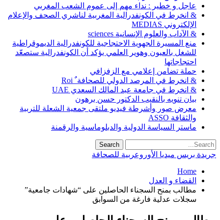
عاجل و خطير : نداء مهم إلى عموم الشعب المغربي
& انخرط في الكونفدرالية المغربية لناشري الصحف والإعلام
الإلكتروني MEDIAS
& الآداب والعلوم الإنسانية sciences
منع المسيرة الجهوية الاحتجاجية للكونفدرالية الديموقراطية
للشغل بالعيون وهوير العلمي يؤكد أن الكونفدرالية ستصعّد
احتجاجاتها
حملة تضامن إعلامي مع الزفزافي
& انخرط في المرصد الدولي للصحافة ٌ Roi
& انخرط في جامعة عبد المالك السعدي UAE
بيان تنويه بالنقيب الدكتور حسن برهون
معرض صور وأشرطة فيديو ملتقى جمعية الشعلة للتربية
والثقافة ASSO
ماستر السياسة الدولية والدبلوماسية والرقمنة
جريدة بريس ميديا الأوروعربية للصحافة
Home
القضاء و العدل
مطالب بمنح السجناء الحاصلين على “شهادات جامعية”
سجلات عدلية فارغة من السوابق