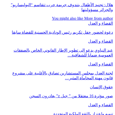
هلال: تجنيد الأطفال بتندوف جريمة حرب تتقاسم “البوليساريو”
والجزائر مسؤوليتها
You might also like
More from author
القضاء و العدل
دعوة لحضور حفل تكريم رئيس الودادية الحسنية للقضاة سابقا
القضاء و العدل
عبد النباوي يدعو إلى تطوير الإطار القانوني الخاص بالصفقات
العمومية ضمانا للشفافية…
القضاء و العدل
لجنة العدل بمجلس المستشارين تصادق بالأغلبية على مشروع
قانون مهنة المحاماة المثير…
حقوق الإنسان
صور مؤثرة 16 معتقلا من ” جيل z” يغادرون السجن
القضاء و العدل
تنويه واعتزاز بالثقة الملكية المتجددة