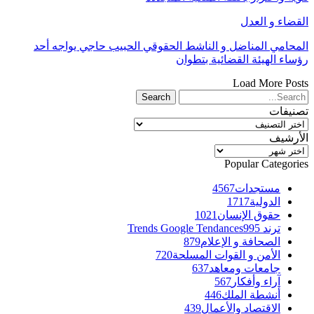
القضاء و العدل
المحامي المناضل و الناشط الحقوقي الحبيب حاجي يواجه أحد
رؤساء الهيئة القضائية بتطوان
Load More Posts
تصنيفات
تصنيفات
الأرشيف
الأرشيف
Popular Categories
مستجدات
4567
الدولية
1717
حقوق الإنسان
1021
ترند Trends Google Tendances
995
الصحافة و الإعلام
879
الأمن و القوات المسلحة
720
جامعات ومعاهد
637
آراء وأفكار
567
أنشطة الملك
446
الاقتصاد والأعمال
439