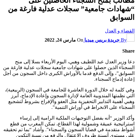
مطالب بمنح السجناء الحاصلين على
“شهادات جامعية” سجلات عدلية فارغة من
السوابق
القضاء و العدل
By
جريدة بريس ميديا
On
مارس 24, 2022
Share
دعا وزير العدل عبد اللطيف وهبي، اليوم الأربعاء بسلا إلى منح
السجناء الذين حصلوا على شهادات جامعية سجلات عدلية فارغة من
السوابق”، وإلى الدفع قدما بالأوراش الكبرى داخل السجون من أجل
إعادة إدماج السجناء.
وفي كلمة له خلال الدورة العاشرة للجامعة في السجون (الربيعية)،
التي نظمتها المندوبية العامة لإدارة السجون وإعادة الإدماج، أبرز
وهبي أهمية التدابير التحفيزية مثل العفو والإفراج بشروط لتشجيع
السجناء على الانخراط في أوراش التنمية”.
وأكد الوزير “أنه بفضل التوجيهات الملكية الرامية إلى إرساء
استراتيجية عميقة وشمولية لهذا القطاع، تمكن المغرب من قطع
أشواط متقدمة في قضايا السجون والسجناء”. وأشاد “بما تم تحقيقه
على مستوى أنسنة ظروف الإعتقال والرفع من نسبة التكوين