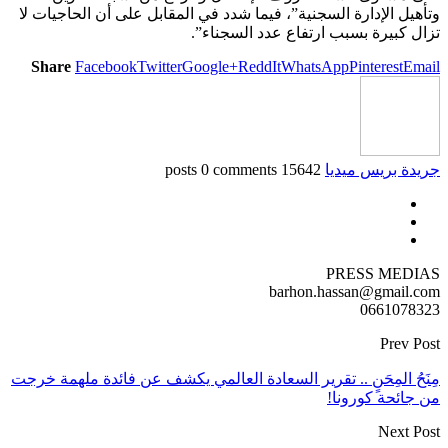
وتأهيل الإدارة السجنية”، فيما شدد في المقابل على أن الحاجيات لا
تزال كبيرة بسبب ارتفاع عدد السجناء”.
Share
Facebook
Twitter
Google+
ReddIt
WhatsApp
Pinterest
Email
جريدة بريس ميديا
15642 posts
0 comments
PRESS MEDIAS
barhon.hassan@gmail.com
0661078323
Prev Post
مِنَحُ المِحَنٍ .. تقرير السعادة العالمي يكشف عن فائدة ملهمة خرجت
من جائحة كورونا!
Next Post