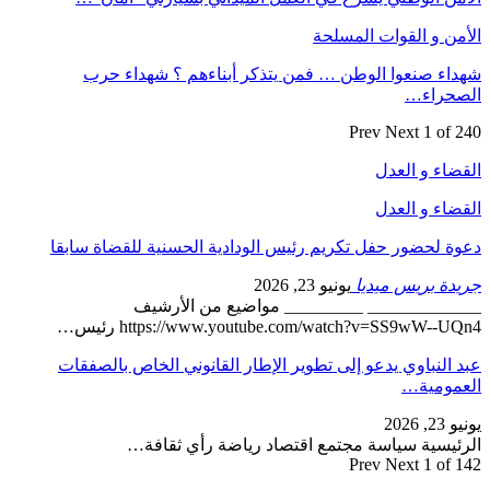
الأمن و القوات المسلحة
شهداء صنعوا الوطن … فمن يتذكر أبناءهم ؟ شهداء حرب
الصحراء…
Prev
Next
1 of 240
القضاء و العدل
القضاء و العدل
دعوة لحضور حفل تكريم رئيس الودادية الحسنية للقضاة سابقا
جريدة بريس ميديا
يونيو 23, 2026
_____________ _________ مواضيع من الأرشيف
https://www.youtube.com/watch?v=SS9wW--UQn4 رئيس…
عبد النباوي يدعو إلى تطوير الإطار القانوني الخاص بالصفقات
العمومية…
يونيو 23, 2026
الرئيسية سياسة مجتمع اقتصاد رياضة رأي ثقافة…
Prev
Next
1 of 142