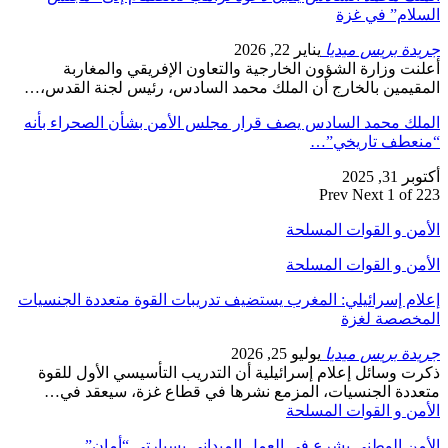
السلام” في غزة
جريدة بريس ميديا
يناير 22, 2026
أعلنت وزارة الشؤون الخارجية والتعاون الإفريقي والمغاربة
المقيمين بالخارج أن الملك محمد السادس، رئيس لجنة القدس،…
الملك محمد السادس يصف قرار مجلس الأمن بشأن الصحراء بأنه
“منعطف تاريخي”…
أكتوبر 31, 2025
Prev
Next
1 of 223
الأمن و القوات المسلحة
الأمن و القوات المسلحة
إعلام إسرائيلي: المغرب يستضيف تدريبات القوة متعددة الجنسيات
المخصصة لغزة
جريدة بريس ميديا
يوليو 25, 2026
ذكرت وسائل إعلام إسرائيلية أن التدريب التأسيسي الأول للقوة
متعددة الجنسيات، المزمع نشرها في قطاع غزة، سيعقد في…
الأمن و القوات المسلحة
الأمن الوطني يشرع في العمل الميداني بسيارتي “أمان”…