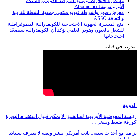
مسطرة الانخراط ووثائق المرصد الدولي والشبكة
الأوروعربية Abonnement
معرض صور وأشرطة فيديو ملتقى جمعية الشعلة للتربية
والثقافة ASSO
منع المسيرة الجهوية الاحتجاجية للكونفدرالية الديموقراطية
للشغل بالعيون وهوير العلمي يؤكد أن الكونفدرالية ستصعّد
احتجاجاتها
انخرط في قناتنا
الدولية
رئيسة المفوضية الأوروبية لسانشيز: لا يمكن قبول استخدام الهجرة
كورقة ضغط وينبغي…
تزامنا مع أحداث سبتة.. نائب أمريكي ينشر وثيقة لا تعترف بسيادة
اسبانيا على سبتة…