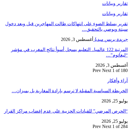
تقارير وبيانات
تقارير وبيانات
تقرير يسلط الضوء على انتهاكات طالت المهاجرين قبل وبعد دخول
سبتة ويوصي بالتحقيق…
جريدة بريس ميديا
أغسطس 3, 2026
المرتبة 122 عالميا.. التعليم يسجل أسوأ نتائج المغرب في مؤشر
“ليغاتوم”…
أغسطس 3, 2026
Prev
Next
1 of 180
آراء وأفكار
الخريطة السياسية المقبلة لا ترسم بإرادة المغاربة بل بميزان…
يوليو 25, 2026
“الحرص المرضي” للقيادات الحزبية على عدم إغضاب مراكز القرار
يوليو 25, 2026
Prev
Next
1 of 284