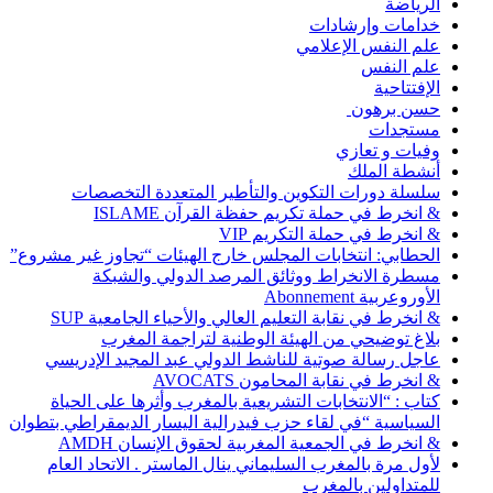
الرياضة
خدامات وإرشادات
علم النفس الإعلامي
علم النفس
الإفتتاحية
حسن برهون
مستجدات
وفيات و تعازي
أنشطة الملك
سلسلة دورات التكوين والتأطير المتعددة التخصصات
& انخرط في حملة تكريم حفظة القرآن ISLAME
& انخرط في حملة التكريم VIP
الحطابي: انتخابات المجلس خارج الهيئات “تجاوز غير مشروع”
مسطرة الانخراط ووثائق المرصد الدولي والشبكة
الأوروعربية Abonnement
& انخرط في نقابة التعليم العالي والأحياء الجامعية SUP
بلاغ توضيحي من الهيئة الوطنية لتراجمة المغرب
عاجل رسالة صوتية للناشط الدولي عبد المجيد الإدريسي
& انخرط في نقابة المحامون AVOCATS
كتاب : “الانتخابات التشريعية بالمغرب وأثرها على الحياة
السياسية “في لقاء حزب فيدرالية اليسار الديمقراطي بتطوان
& انخرط في الجمعية المغربية لحقوق الإنسان AMDH
لأول مرة بالمغرب السليماني ينال الماستر . الاتحاد العام
للمتداولين بالمغرب