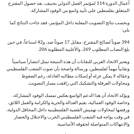
أعمال الدورة 114 لمؤتمر العمل الدولي بجنيف، بعد حصول المقترح
المتعلق بفلسطين على تأييد واسع من الوفود المشاركة.
وبحسب نتائج التصويت المعلنة داخل المؤتمر، فقد جاءت النتائج كما
يلي:
394 صوتاً لصالح المقترح، مقابل 17 صوتاً ضد، و42 امتناعاً، في حين
بلغ النصاب المطلوب 269، والأغلبية المطلوبة 206.
ويعتبر الاتحاد العربي للنقابات أن هذه النتيجة تمثل انتصاراً سياسياً
ونقابياً مهماً لفلسطين، ورسالة واضحة بأن صوت الشعب الفلسطيني
وعمّاله لا يمكن عزله أو إسكات مطالبه العادلة، رغم الضغوط
ومحاولات العرقلة والتشكيك التي رافقت مسار التصويت.
ويؤكد الاتحاد أن هذا الدعم الواسع يعكس تمسك الوفود المشاركة،
وخاصة الوفود العمالية، بقيم العدالة والحرية والكرامة والعمل اللائق،
ورفضها لمحاولات تهميش القضية الفلسطينية داخل المحافل الدولية،
في وقت يواجه فيه الشعب الفلسطيني الحرب والاحتلال والحصار
والانتهاكات المتواصلة لحقوقه الأساسية.