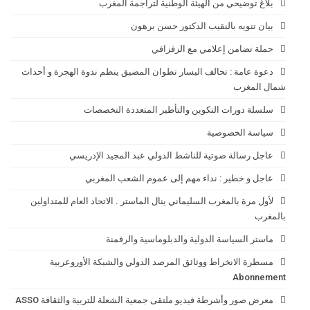
بلاغ توضيحي من الهيئة الوطنية لتراجمة المغرب
بيان تنويه بالنقيب الدكتور حسن برهون
حملة تضامن إعلامي مع الزفزافي
دعوة عامة : تحالف اليسار تطوان المضيق ينظم ندوة الهجرة و أحداث
شمال المغرب
سلسلة دورات التكوين والتأطير المتعددة التخصصات
سياسة الخصوصية
عاجل رسالة صوتية للناشط الدولي عبد المجيد الإدريسي
عاجل و خطير : نداء مهم إلى عموم الشعب المغربي
لأول مرة بالمغرب السليماني ينال الماستر . الاتحاد العام للمتداولين
بالمغرب
ماستر السياسة الدولية والدبلوماسية والرقمنة
مسطرة الانخراط ووثائق المرصد الدولي والشبكة الأوروعربية
Abonnement
معرض صور وأشرطة فيديو ملتقى جمعية الشعلة للتربية والثقافة ASSO