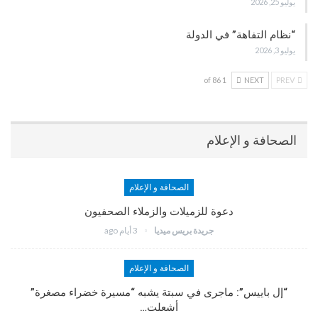
يوليو 25, 2026
“نظام التفاهة” في الدولة
يوليو 3, 2026
1 of 86
NEXT
PREV
الصحافة و الإعلام
الصحافة و الإعلام
دعوة للزميلات والزملاء الصحفيون
جريدة بريس ميديا
3 أيام ago
الصحافة و الإعلام
“إل باييس”: ماجرى في سبتة يشبه “مسيرة خضراء مصغرة”
أشعلت…