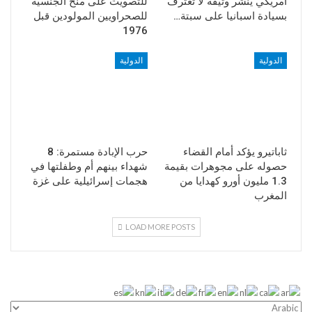
أمريكي ينشر وثيقة لا تعترف
للتصويت على منح الجنسية
بسيادة اسبانيا على سبتة…
للصحراويين المولودين قبل
1976
الدولية
الدولية
ثاباتيرو يؤكد أمام القضاء
حرب الإبادة مستمرة: 8
حصوله على مجوهرات بقيمة
شهداء بينهم أم وطفلتها في
1.3 مليون أورو كهدايا من
هجمات إسرائيلية على غزة
المغرب
LOAD MORE POSTS