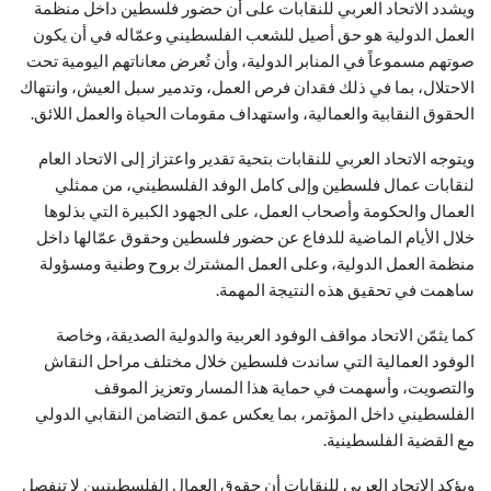
ويشدد الاتحاد العربي للنقابات على أن حضور فلسطين داخل منظمة
العمل الدولية هو حق أصيل للشعب الفلسطيني وعمّاله في أن يكون
صوتهم مسموعاً في المنابر الدولية، وأن تُعرض معاناتهم اليومية تحت
الاحتلال، بما في ذلك فقدان فرص العمل، وتدمير سبل العيش، وانتهاك
الحقوق النقابية والعمالية، واستهداف مقومات الحياة والعمل اللائق.
ويتوجه الاتحاد العربي للنقابات بتحية تقدير واعتزاز إلى الاتحاد العام
لنقابات عمال فلسطين وإلى كامل الوفد الفلسطيني، من ممثلي
العمال والحكومة
وأصحاب العمل، على الجهود الكبيرة التي بذلوها
خلال الأيام الماضية للدفاع عن حضور فلسطين وحقوق عمّالها داخل
منظمة العمل الدولية، وعلى العمل المشترك بروح وطنية ومسؤولة
ساهمت في تحقيق هذه النتيجة المهمة.
كما يثمّن الاتحاد مواقف الوفود العربية والدولية الصديقة، وخاصة
الوفود العمالية التي ساندت فلسطين خلال مختلف مراحل النقاش
والتصويت، وأسهمت في حماية هذا المسار وتعزيز الموقف
الفلسطيني داخل المؤتمر، بما يعكس عمق التضامن النقابي الدولي
مع القضية الفلسطينية.
ويؤكد الاتحاد العربي للنقابات أن حقوق العمال الفلسطينيين لا تنفصل