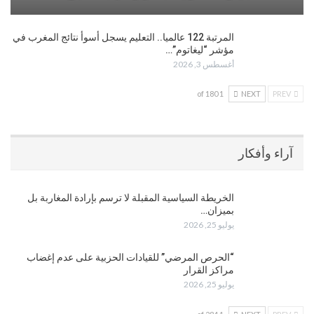
المرتبة 122 عالميا.. التعليم يسجل أسوأ نتائج المغرب في
مؤشر “ليغاتوم”…
أغسطس 3, 2026
1 of 180
NEXT
PREV
آراء وأفكار
الخريطة السياسية المقبلة لا ترسم بإرادة المغاربة بل
بميزان…
يوليو 25, 2026
“الحرص المرضي” للقيادات الحزبية على عدم إغضاب
مراكز القرار
يوليو 25, 2026