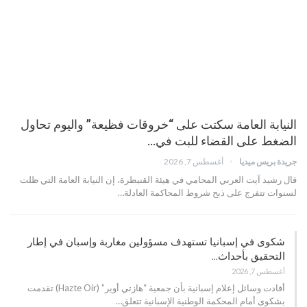
النيابة العامة سكتت على “خروقات فظيعة” واليوم تحاول
الضغط على القضاء للبت في…
جريدة بريس ميديا
أغسطس 7, 2026
قال رشيد آيت العربي المحامي في هيئة القنيطرة، إن النيابة العامة التي ظلت
لسنوات تتفرج على ذبح شروط المحاكمة العادلة…
شكوى في إسبانيا تستهدف مسؤولين مغاربة وإسبان في إطار
التحقيق بأحداث…
أغسطس 7, 2026
أفادت وسائل إعلام إسبانية بأن جمعية “هازتي أوير” (Hazte Oír) تقدمت
بشكوى أمام المحكمة الوطنية الإسبانية تتعلق…