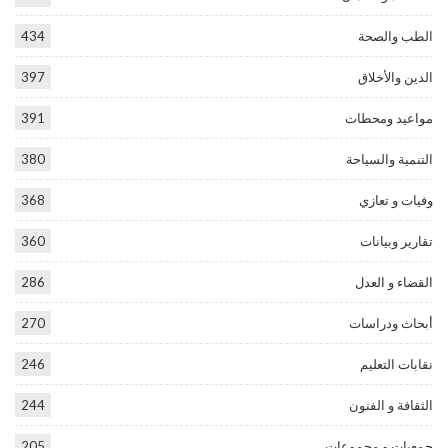
الطب والصحة
434
الدين والأخلاق
397
مواعيد ومحطات
391
التنمية والسياحة
380
وفيات و تعازي
368
تقارير وبيانات
360
القضاء و العدل
286
أبحاث ودراسات
270
نقابات التعليم
246
الثقافة و الفنون
244
جمعيات و مجموعات
205