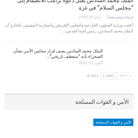
الملك محمد السادس يقبل دعوة ترامب للانضمام إلى
“مجلس السلام” في غزة
جريدة بريس ميديا
يناير 22, 2026
أعلنت وزارة الشؤون الخارجية والتعاون الإفريقي والمغاربة المقيمين بالخارج أن
الملك محمد السادس، رئيس لجنة القدس،…
الملك محمد السادس يصف قرار مجلس الأمن بشأن
الصحراء بأنه “منعطف تاريخي”…
أكتوبر 31, 2025
1 of 223
NEXT
PREV
الأمن و القوات المسلحة
الأمن و القوات المسلحة