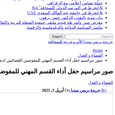
حملة تضامن إعلامي مع الزفزافي
& انخرط في المرصد الدولي للصحافة ٌ Roi
& انخرط في جامعة عبد المالك السعدي UAE
بيان تنويه بالنقيب الدكتور حسن برهون
معرض صور وأشرطة فيديو ملتقى جمعية الشعلة للتربية والثقافة SO
ماستر السياسة الدولية والدبلوماسية والرقمنة
جريدة بريس ميديا الأوروعربية للصحافة
Home
القضاء و العدل
صور مراسيم حفل أداء القسم المهني للمفوضين القضائيين لدى محكمة الاستئنا
صور مراسيم حفل أداء القسم المهني للمفوضين القضائيين
القضاء و العدل
By
جريدة بريس ميديا
On
أبريل 3, 2025