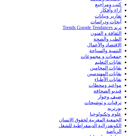
كتب ومراجيع
آراء وأفكار
تقارير وبيانات
أبحاث ودراسات
ترند Trends Google Tendances
الثقافة و الفنون
الطب والصحة
الاقتصاد والأعمال
التنمية والسياحة
جمعيات و مجموعات
نقابات التعليم
نقابات المحامين
نقابات المهندسين
نقابات الأطباء
مواعيد ومحطات
فيديو الصحافة
ضيف وحوار
ترقيات و توشيحات
بورتريه
علوم وتكنولوجيا
الجمعية المغربية لحقوق الإنسان
الكونفدرالية الديمقراطية للشغل
الرياضة