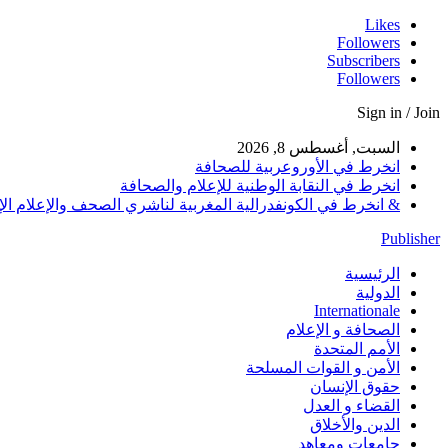
Likes
Followers
Subscribers
Followers
Sign in / Join
السبت, أغسطس 8, 2026
انخرط في الأوروعربية للصحافة
انخرط في النقابة الوطنية للإعلام والصحافة
& انخرط في الكونفدرالية المغربية لناشري الصحف والإعلام الإلكترو
Publisher
الرئيسية
الدولية
Internationale
الصحافة و الإعلام
الأمم المتحدة
الأمن و القوات المسلحة
حقوق الإنسان
القضاء و العدل
الدين والأخلاق
جامعات ومعاهد