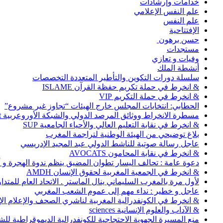
خدامات وإرشادات
علم النفس الإعلامي
علم النفس
الإفتتاحية
حسن برهون
مستجدات
وفيات و تعازي
أنشطة الملك
سلسلة دورات التكوين والتأطير المتعددة التخصصات
& انخرط في حملة تكريم حفظة القرآن ISLAME
& انخرط في حملة التكريم VIP
الحطابي: انتخابات المجلس خارج الهيئات “تجاوز غير مشروع”
مسطرة الانخراط ووثائق المرصد الدولي والشبكة الأوروعربية Abonnement
& انخرط في نقابة التعليم العالي والأحياء الجامعية SUP
بلاغ توضيحي من الهيئة الوطنية لتراجمة المغرب
عاجل رسالة صوتية للناشط الدولي عبد المجيد الإدريسي
& انخرط في نقابة المحامون AVOCATS
دعوة عامة : تحالف اليسار تطوان المضيق ينظم ندوة الهجرة و
& انخرط في الجمعية المغربية لحقوق الإنسان AMDH
لأول مرة بالمغرب السليماني ينال الماستر . الاتحاد العام للمتد
عاجل و خطير : نداء مهم إلى عموم الشعب المغربي
& انخرط في الكونفدرالية المغربية لناشري الصحف والإعلام الإلكترو
& الآداب والعلوم الإنسانية sciences
منع المسيرة الجهوية الاحتجاجية للكونفدرالية الديموقراطية للش