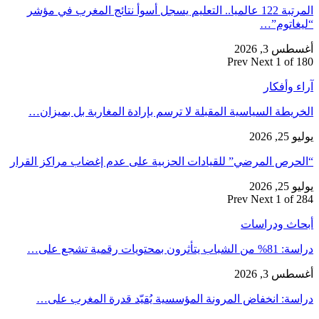
المرتبة 122 عالميا.. التعليم يسجل أسوأ نتائج المغرب في مؤشر
“ليغاتوم”…
أغسطس 3, 2026
Prev
Next
1 of 180
آراء وأفكار
الخريطة السياسية المقبلة لا ترسم بإرادة المغاربة بل بميزان…
يوليو 25, 2026
“الحرص المرضي” للقيادات الحزبية على عدم إغضاب مراكز القرار
يوليو 25, 2026
Prev
Next
1 of 284
أبحاث ودراسات
دراسة: 81% من الشباب يتأثرون بمحتويات رقمية تشجع على…
أغسطس 3, 2026
دراسة: انخفاض المرونة المؤسسية يُقيّد قدرة المغرب على…