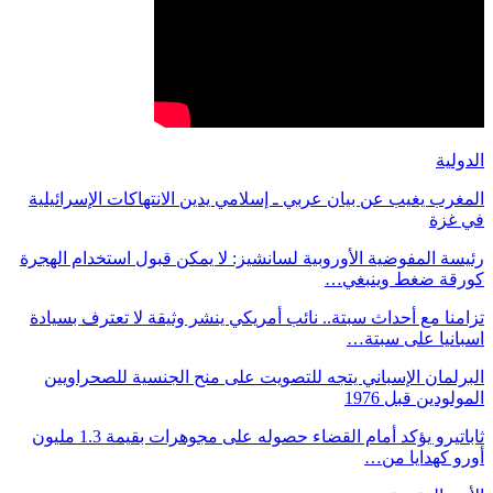
الدولية
المغرب يغيب عن بيان عربي ـ إسلامي يدين الانتهاكات الإسرائيلية
في غزة
رئيسة المفوضية الأوروبية لسانشيز: لا يمكن قبول استخدام الهجرة
كورقة ضغط وينبغي…
تزامنا مع أحداث سبتة.. نائب أمريكي ينشر وثيقة لا تعترف بسيادة
اسبانيا على سبتة…
البرلمان الإسباني يتجه للتصويت على منح الجنسية للصحراويين
المولودين قبل 1976
ثاباتيرو يؤكد أمام القضاء حصوله على مجوهرات بقيمة 1.3 مليون
أورو كهدايا من…