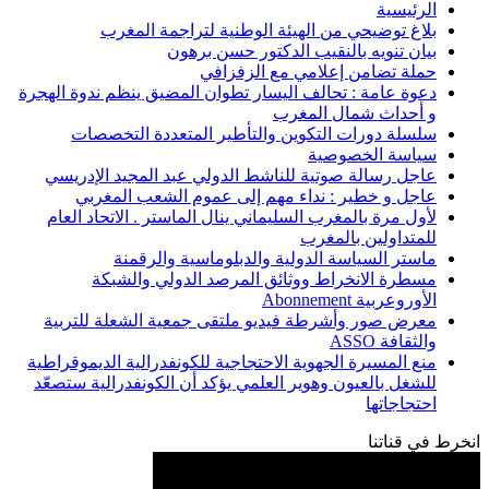
الرئيسية
بلاغ توضيحي من الهيئة الوطنية لتراجمة المغرب
بيان تنويه بالنقيب الدكتور حسن برهون
حملة تضامن إعلامي مع الزفزافي
دعوة عامة : تحالف اليسار تطوان المضيق ينظم ندوة الهجرة
و أحداث شمال المغرب
سلسلة دورات التكوين والتأطير المتعددة التخصصات
سياسة الخصوصية
عاجل رسالة صوتية للناشط الدولي عبد المجيد الإدريسي
عاجل و خطير : نداء مهم إلى عموم الشعب المغربي
لأول مرة بالمغرب السليماني ينال الماستر . الاتحاد العام
للمتداولين بالمغرب
ماستر السياسة الدولية والدبلوماسية والرقمنة
مسطرة الانخراط ووثائق المرصد الدولي والشبكة
الأوروعربية Abonnement
معرض صور وأشرطة فيديو ملتقى جمعية الشعلة للتربية
والثقافة ASSO
منع المسيرة الجهوية الاحتجاجية للكونفدرالية الديموقراطية
للشغل بالعيون وهوير العلمي يؤكد أن الكونفدرالية ستصعّد
احتجاجاتها
انخرط في قناتنا