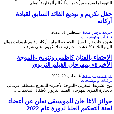
التنويه لما يقدمه من خدمات لصالح المغاربة. "بقلم…
حفل تكريم و توديع القائد السابق لقيادة
أركانة
جريدة بريس ميديا
أغسطس 31, 2022
ترقيات و توشيحات
شهد رحاب دار العسل بالجماعة الترابية أركانة إقليم تارودانت زوال
اليوم الثلاثاء30 غشت الجاري، حفلا تكريميا على شرف…
الاحتفاء بالفنان كاظمي وتتويج «الموجة
الأخيرة» بمهرجان الفيلم التربوي
جريدة بريس ميديا
أغسطس 20, 2022
ترقيات و توشيحات
توج الشريط المغربي «الموجة الأخيرة» للمخرج مصطفى فرماتي
بالجائزة الكبرى لمهرجان الفيلم التربوي لأطفال المخيمات…
جوائز الآغا خان للموسيقى تعلن عن أعضاء
لجنة التحكيم العليا لدورة عام 2022