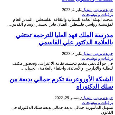
جريدة بريس ميديا
يناير 4, 2023
ترقيات و توشيحات
منحت الهيئة العامة للشباب والثقافة بفلسطين ، المدير العام
لمؤسسة رواسي فلسطين، الفنان فايز الحسني (وسام القدس…
مدرسة الملك فھد العلیا للترجمة تحتفي
بالعلامة الدكتور علي القاسمي
جريدة بريس ميديا
يناير 3, 2023
ترقيات و توشيحات
في جو أكادیمي مفعم بتجسید ثقافة الاعتراف، وبحضور مكثف
للطلبة والإداریین والأساتذة، واحتفاء بالعلامة ، الجلیل،…
الشبكة الأوروعربية تكرم جمالي بديعة من
سلك الدكتوراه
جريدة بريس ميديا
ديسمبر 29, 2022
ترقيات و توشيحات
تسهيل المأمورية جمالي بديعة جمالي بديعة سلك الدكتوراه في
القانون