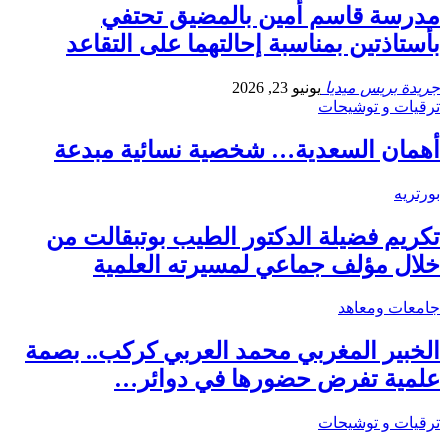
مدرسة قاسم أمين بالمضيق تحتفي
بأستاذتين بمناسبة إحالتهما على التقاعد
جريدة بريس ميديا
يونيو 23, 2026
ترقيات و توشيحات
أهمان السعدية… شخصية نسائية مبدعة
بورتريه
تكريم فضيلة الدكتور الطيب بوتبقالت من
خلال مؤلف جماعي لمسيرته العلمية
جامعات ومعاهد
الخبير المغربي محمد العربي كركب.. بصمة
علمية تفرض حضورها في دوائر…
ترقيات و توشيحات