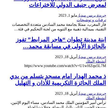
لمعرض جنيف الدولي للاختراعات
جريدة بريس ميديا
مايو 1, 2023
ترقيات و توشيحات
فاز المغرب، ممثلا بجامعة محمد السادس متعددة التخصصات
التقنية، بميدالية ذهبية مع التنويه من لجنة التحكيم في فئة…
ابنة مدينة تطوان “هاجر المرابط” تفوز
بالجائزة الأولى في مسابقة محمد…
جريدة بريس ميديا
أبريل 18, 2023
أنشطة الملك
https://www.youtube.com/watch?v=U1wHZqu5L7M
ذ محمد الهدار امام مسجد يتسلم من يدي
الملك الجائزة التكريمية للأذان و التهليل
جريدة بريس ميديا
أبريل 18, 2023
أنشطة الملك
ترأس أمير المؤمنين الملك محمد السادس، مساء اليوم الإثنين،
بمسجد الحسن الثاني بالدار البيضاء، حفلا دينيا إحياء…