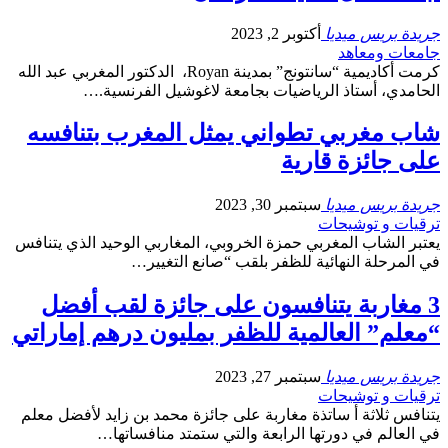
جريدة بريس ميديا
أكتوبر 2, 2023
جامعات ومعاهد
كرمت أكاديمية “سانتونج” بمدينة Royan، الدكتور المغربي عبد الله
الحامدي، أستاذ الرياضيات بجامعة لاغوشيل الفرنسية.…
شاب مغربي تطواني يمثل المغرب بتنافسه
على جائزة قارية
جريدة بريس ميديا
سبتمبر 30, 2023
ترقيات و توشيحات
يعتبر الشاب المغربي حمزة الخروبي، المغاربي الوحيد الذي يتنافس
في المرحلة النهائية للظفر بلقب “صانع التغيير…
3 مغاربة يتنافسون على جائزة لقب أفضل
“معلم” العالمية للظفر بمليون درهم إماراتي
جريدة بريس ميديا
سبتمبر 27, 2023
ترقيات و توشيحات
يتنافس ثلاثة أ ساتذة مغاربة على جائزة محمد بن زايد لأفضل معلم
في العالم في دورتها الرابعة والتي ستمتد منافساتها…