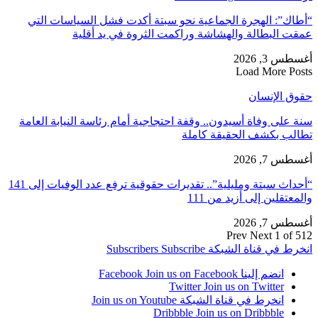
“أطاك”: الهجرة الجماعية نحو سبتة أكدت فشل السياسات التي
عمقت البطالة والهشاشة وراكمت الثروة في يد أقلية
أغسطس 3, 2026
Load More Posts
حقوق الإنسان
سنة على وفاة أسيدون.. وقفة احتجاجية أمام رئاسة النيابة العامة
تطالب بكشف الحقيقة كاملة
أغسطس 7, 2026
“أحداث سبتة ومليلية”.. تقديرات حقوقية ترفع عدد الوفيات إلى 141
والمعتقلين إلى أزيد من 111
أغسطس 7, 2026
Prev
Next
1 of 512
انخرط في قناة الشبكة
Subscribe
Subscribers
انضم إلينا Facebook
Join us on Facebook
Twitter
Join us on Twitter
انخرط في قناة الشبكة
Join us on Youtube
Dribbble
Join us on Dribbble