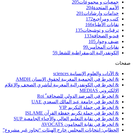
جمعيات و مجموعات
205
الأمم المتحدة
204
خدامات وإرشادات
201
كتب ومراجيع
172
نقابات الأطباء
166
ترقيات و توشيحات
135
فيديو الصحافة
133
ضيف وحوار
105
نقابات المحامين
99
الكونفدرالية الديمقراطية للشغل
59
صفحات
& الآداب والعلوم الإنسانية sciences
& انخرط في الجمعية المغربية لحقوق الإنسان AMDH
& انخرط في الكونفدرالية المغربية لناشري الصحف والإعلام
الإلكتروني MEDIAS
& انخرط في المرصد الدولي للصحافة ٌ Roi
& انخرط في جامعة عبد المالك السعدي UAE
& انخرط في حملة التكريم VIP
& انخرط في حملة تكريم حفظة القرآن ISLAME
& انخرط في نقابة التعليم العالي والأحياء الجامعية SUP
& انخرط في نقابة المحامون AVOCATS
الحطابي: انتخابات المجلس خارج الهيئات “تجاوز غير مشروع”