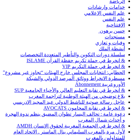
الرياضة
خدامات وإرشادات
علم النفس الإعلامي
علم النفس
الإفتتاحية
حسن برهون
مستجدات
وفيات و تعازي
أنشطة الملك
سلسلة دورات التكوين والتأطير المتعددة التخصصات
& انخرط في حملة تكريم حفظة القرآن ISLAME
& انخرط في حملة التكريم VIP
الحطابي: انتخابات المجلس خارج الهيئات “تجاوز غير مشروع”
مسطرة الانخراط ووثائق المرصد الدولي والشبكة
الأوروعربية Abonnement
& انخرط في نقابة التعليم العالي والأحياء الجامعية SUP
بلاغ توضيحي من الهيئة الوطنية لتراجمة المغرب
عاجل رسالة صوتية للناشط الدولي عبد المجيد الإدريسي
& انخرط في نقابة المحامون AVOCATS
دعوة عامة : تحالف اليسار تطوان المضيق ينظم ندوة الهجرة
و أحداث شمال المغرب
& انخرط في الجمعية المغربية لحقوق الإنسان AMDH
لأول مرة بالمغرب السليماني ينال الماستر . الاتحاد العام
للمتداولين بالمغرب