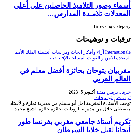
أسماء وصور التلاميذ الحاصلين على أعلى
المعدلات تلامـذة المدارس…
Browsing Category
ترقيات و توشيحات
Internationale
آراء وأفكار
أبحاث ودراسات
أنشطة الملك
الأمم
المتحدة
الأمن و القوات المسلحة
الإفتتاحية
مغربيان يتوجان بجائزة أفضل معلم في
العالم العربي
جريدة بريس ميديا
أكتوبر 5, 2023
ترقيات و توشيحات
توجت الأستاذة المغربية أمل أبو مسلم من مديرية تمارة والأستاذ
مصطفى جلال من مديرية تارودانت بجائزة جائزة الشيخ محمد…
تكريم أستاذ جامعي مغربي بفرنسا طور
أبحاثا لقتل خلايا السرطان