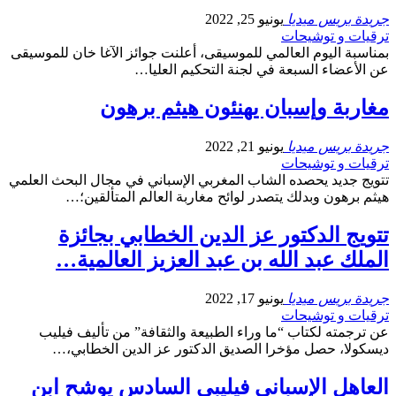
جريدة بريس ميديا
يونيو 25, 2022
ترقيات و توشيحات
بمناسبة اليوم العالمي للموسيقى، أعلنت جوائز الآغا خان للموسيقى
عن الأعضاء السبعة في لجنة التحكيم العليا…
مغاربة وإسبان يهنئون هيثم برهون
جريدة بريس ميديا
يونيو 21, 2022
ترقيات و توشيحات
تتويج جديد يحصده الشاب المغربي الإسباني في مجال البحث العلمي
هيثم برهون وبدلك يتصدر لوائح مغاربة العالم المتألقين؛…
تتويج الدكتور عز الدين الخطابي بجائزة
الملك عبد الله بن عبد العزيز العالمية…
جريدة بريس ميديا
يونيو 17, 2022
ترقيات و توشيحات
عن ترجمته لكتاب “ما وراء الطبيعة والثقافة” من تأليف فيليب
ديسكولا، حصل مؤخرا الصديق الدكتور عز الدين الخطابي،…
العاهل الإسباني فيليبي السادس يوشح ابن