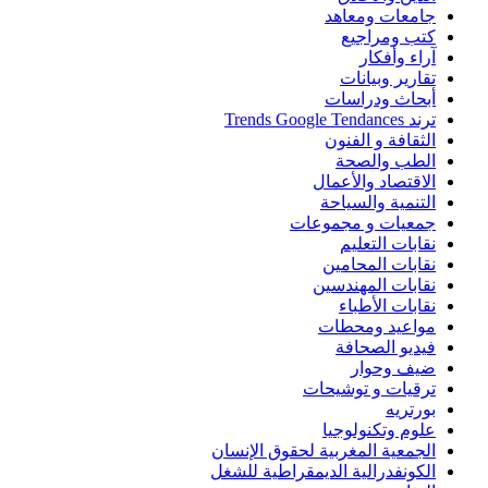
جامعات ومعاهد
كتب ومراجيع
آراء وأفكار
تقارير وبيانات
أبحاث ودراسات
ترند Trends Google Tendances
الثقافة و الفنون
الطب والصحة
الاقتصاد والأعمال
التنمية والسياحة
جمعيات و مجموعات
نقابات التعليم
نقابات المحامين
نقابات المهندسين
نقابات الأطباء
مواعيد ومحطات
فيديو الصحافة
ضيف وحوار
ترقيات و توشيحات
بورتريه
علوم وتكنولوجيا
الجمعية المغربية لحقوق الإنسان
الكونفدرالية الديمقراطية للشغل