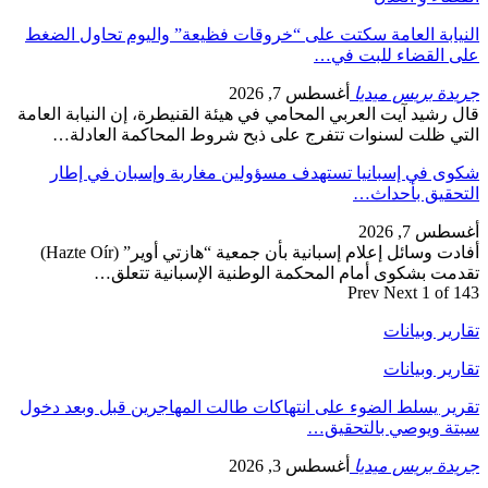
النيابة العامة سكتت على “خروقات فظيعة” واليوم تحاول الضغط
على القضاء للبت في…
جريدة بريس ميديا
أغسطس 7, 2026
قال رشيد آيت العربي المحامي في هيئة القنيطرة، إن النيابة العامة
التي ظلت لسنوات تتفرج على ذبح شروط المحاكمة العادلة…
شكوى في إسبانيا تستهدف مسؤولين مغاربة وإسبان في إطار
التحقيق بأحداث…
أغسطس 7, 2026
أفادت وسائل إعلام إسبانية بأن جمعية “هازتي أوير” (Hazte Oír)
تقدمت بشكوى أمام المحكمة الوطنية الإسبانية تتعلق…
Prev
Next
1 of 143
تقارير وبيانات
تقارير وبيانات
تقرير يسلط الضوء على انتهاكات طالت المهاجرين قبل وبعد دخول
سبتة ويوصي بالتحقيق…
جريدة بريس ميديا
أغسطس 3, 2026