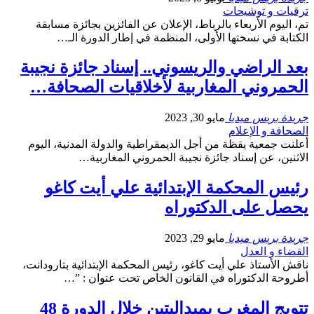
ترقيات و توشيحات
تم، اليوم الأربعاء بالرباط، الإعلان عن الفائزين بجائزة مسابقة
الكتابة في نسختها الأولى، المنظمة في إطار الدورة الـ…
بعد الراضي والريسوني.. إسناد جائزة نجيبة
الحمروني المغاربية لأخلاقيات الصحافة…
جريدة بريس ميديا
مايو 30, 2023
الصحافة و الإعلام
أعلنت جمعية يقظة من أجل الديمقراطية والدولة المدنية، اليوم
الاثنين، عن إسناد جائزة نجيبة الحمروني المغاربية…
رئيس المحكمة الإبتدائية علي أيت كاغو
يحصل على الدكتوراه
جريدة بريس ميديا
مايو 29, 2023
القضاء و العدل
ناقش الأستاذ علي أيت كاغو، رئيس المحكمة الإبتدائية بتارودانت،
أطروحة الدكتوراه في القانون الخاص تحت عنوان : ”…
تتويج المغرب بميداليتين خلال الدورة 48