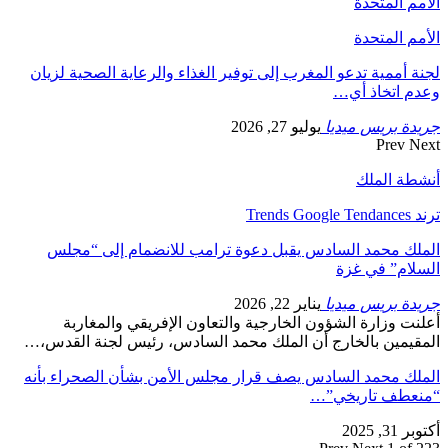
الأمم المتحدة
الأمم المتحدة
لجنة أممية تدعو المغرب إلى توفير الغذاء والرعاية الصحية لزيان
وعدم اتخاذ أي…
جريدة بريس ميديا
يوليو 27, 2026
Prev
Next
أنشطة الملك
ترند Trends Google Tendances
الملك محمد السادس يقبل دعوة ترامب للانضمام إلى “مجلس
السلام” في غزة
جريدة بريس ميديا
يناير 22, 2026
أعلنت وزارة الشؤون الخارجية والتعاون الإفريقي والمغاربة
المقيمين بالخارج أن الملك محمد السادس، رئيس لجنة القدس،…
الملك محمد السادس يصف قرار مجلس الأمن بشأن الصحراء بأنه
“منعطف تاريخي”…
أكتوبر 31, 2025