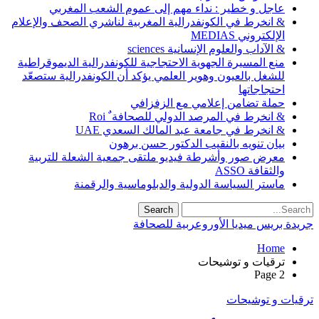
عاجل و خطير : نداء مهم إلى عموم الشعب المغربي
& انخرط في الكونفدرالية المغربية لناشري الصحف والإعلام
الإلكتروني MEDIAS
& الآداب والعلوم الإنسانية sciences
منع المسيرة الجهوية الاحتجاجية للكونفدرالية الديموقراطية
للشغل بالعيون وهوير العلمي يؤكد أن الكونفدرالية ستصعّد
احتجاجاتها
حملة تضامن إعلامي مع الزفزافي
& انخرط في المرصد الدولي للصحافة ٌ Roi
& انخرط في جامعة عبد المالك السعدي UAE
بيان تنويه بالنقيب الدكتور حسن برهون
معرض صور وأشرطة فيديو ملتقى جمعية الشعلة للتربية
والثقافة ASSO
ماستر السياسة الدولية والدبلوماسية والرقمنة
جريدة بريس ميديا الأوروعربية للصحافة
Home
ترقيات و توشيحات
Page 2
ترقيات و توشيحات