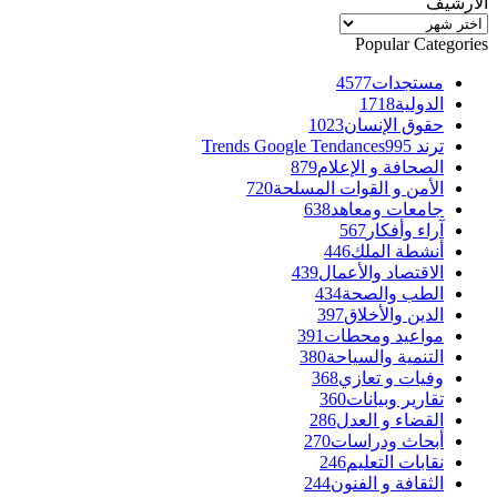
الأرشيف
الأرشيف
Popular Categories
مستجدات
4577
الدولية
1718
حقوق الإنسان
1023
ترند Trends Google Tendances
995
الصحافة و الإعلام
879
الأمن و القوات المسلحة
720
جامعات ومعاهد
638
آراء وأفكار
567
أنشطة الملك
446
الاقتصاد والأعمال
439
الطب والصحة
434
الدين والأخلاق
397
مواعيد ومحطات
391
التنمية والسياحة
380
وفيات و تعازي
368
تقارير وبيانات
360
القضاء و العدل
286
أبحاث ودراسات
270
نقابات التعليم
246
الثقافة و الفنون
244