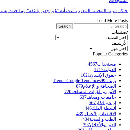
مستجدات
حاكم سبتة المحتلة: المغرب أثبت أنه “غير جدير بالثقة” وما حدث يس
Load More Posts
تصنيفات
تصنيفات
الأرشيف
الأرشيف
Popular Categories
مستجدات
4567
الدولية
1717
حقوق الإنسان
1021
ترند Trends Google Tendances
995
الصحافة و الإعلام
879
الأمن و القوات المسلحة
720
جامعات ومعاهد
637
آراء وأفكار
567
أنشطة الملك
446
الاقتصاد والأعمال
439
الطب والصحة
434
الدين والأخلاق
397