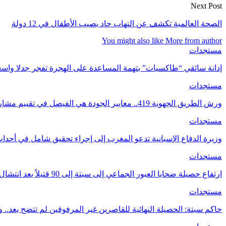
Next Post
الصحة العالمية تكشف عن التهاب حاد يصيب الأطفال في 12 دولة
You might also like
More from author
مستجدات
إدانة سائقي “طاكسيات” بتهمة المساعدة على الهجرة تفجر جدلا واسع
مستجدات
ورش الطريق الجهوية 419.. معايير الجودة هي الفيصل في تقييم مشاريع البنية التحتية.
مستجدات
وزيرة الدفاع الإسبانية تدعو المغرب إلى إجراء تحقيق شامل في أحدا
مستجدات
ارتفاع حصيلة ضحايا العبور الجماعي إلى سبتة إلى 90 قتيلاً بعد انتشال جثث جديدة
مستجدات
حاكم سبتة: الحصيلة النهائية للقاصرين غير المرفوقين لم تتضح بعد..