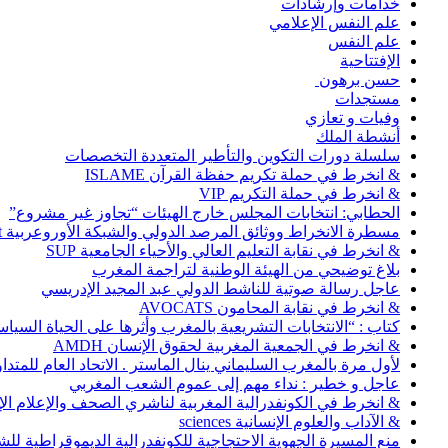
خدامات وإرشادات
علم النفس الإعلامي
علم النفس
الإفتتاحية
حسن برهون
مستجدات
وفيات و تعازي
أنشطة الملك
سلسلة دورات التكوين والتأطير المتعددة التخصصات
& انخرط في حملة تكريم حفظة القرآن ISLAME
& انخرط في حملة التكريم VIP
الحطابي: انتخابات المجلس خارج الهيئات “تجاوز غير مشروع”
مسطرة الانخراط ووثائق المرصد الدولي والشبكة الأوروعربية Abonnement
& انخرط في نقابة التعليم العالي والأحياء الجامعية SUP
بلاغ توضيحي من الهيئة الوطنية لتراجمة المغرب
عاجل رسالة صوتية للناشط الدولي عبد المجيد الإدريسي
& انخرط في نقابة المحامون AVOCATS
كتاب : “الانتخابات التشريعية بالمغرب وأثرها على الحياة السي
& انخرط في الجمعية المغربية لحقوق الإنسان AMDH
لأول مرة بالمغرب السليماني ينال الماستر . الاتحاد العام للمتد
عاجل و خطير : نداء مهم إلى عموم الشعب المغربي
& انخرط في الكونفدرالية المغربية لناشري الصحف والإعلام الإلكترو
& الآداب والعلوم الإنسانية sciences
منع المسيرة الجهوية الاحتجاجية للكونفدرالية الديموقراطية للش