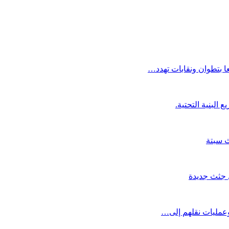
ا بتطوان ونقابات تهدد…
ث سبتة
 وعمليات نقلهم إلى…