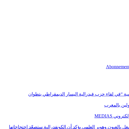
اسية “في لقاء حزب فيدرالية اليسار الديمقراطي بتطوان
اولين بالمغرب
ني MEDIAS
غل بالعيون وهوير العلمي يؤكد أن الكونفدرالية ستصعّد احتجاجاتها