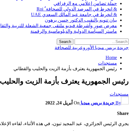
حملة تضامن إعلامي مع الزفزافي
& انخرط في المرصد الدولي للصحافة ٌ Roi
& انخرط في جامعة عبد المالك السعدي UAE
بيان تنويه بالنقيب الدكتور حسن برهون
معرض صور وأشرطة فيديو ملتقى جمعية الشعلة للتربية والثقافة SO
ماستر السياسة الدولية والدبلوماسية والرقمنة
جريدة بريس ميديا الأوروعربية للصحافة
Home
مستجدات
رئيس الجمهورية يعترف بأزمة الزيت والحليب والقطاني
رئيس الجمهورية يعترف بأزمة الزيت والحليب
مستجدات
By
جريدة بريس ميديا
On
أبريل 24, 2022
Share
يجري الرئيس الجزائري، عبد المجيد تبون، في هذه الأثناء، لقاءه الإعلا