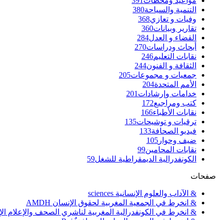
مواعيد ومحطات
391
التنمية والسياحة
380
وفيات و تعازي
368
تقارير وبيانات
360
القضاء و العدل
284
أبحاث ودراسات
270
نقابات التعليم
246
الثقافة و الفنون
244
جمعيات و مجموعات
205
الأمم المتحدة
204
خدامات وإرشادات
201
كتب ومراجيع
172
نقابات الأطباء
166
ترقيات و توشيحات
135
فيديو الصحافة
133
ضيف وحوار
105
نقابات المحامين
99
الكونفدرالية الديمقراطية للشغل
59
صفحات
& الآداب والعلوم الإنسانية sciences
& انخرط في الجمعية المغربية لحقوق الإنسان AMDH
& انخرط في الكونفدرالية المغربية لناشري الصحف والإعلام الإلكترو