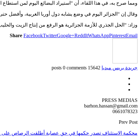
ومما صرح به، في هذا اللقاء، أن “استيراد البضائع اليوم لمن استطاع ا
وقال إن “الجزائر اليوم في وضع يشابه دول أوربا الغربية، وأفضل حتى من أوربا الشرقية”، مضيفا: 
وزاد: “الحل الجذري للأزمة الجزائرية هو الرفع من إنتاج الزيت والحلي
Share
Facebook
Twitter
Google+
ReddIt
WhatsApp
Pinterest
Email
جريدة بريس ميديا
15642 posts
0 comments
PRESS MEDIAS
barhon.hassan@gmail.com
0661078323
Prev Post
محكمة الاستئناف تصدر حكمها في حق عصابة أطلقت الرصاص على ا