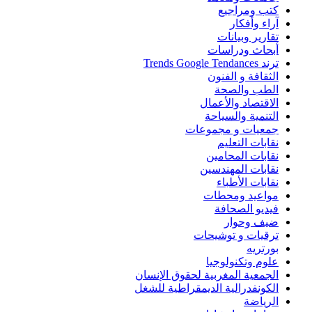
كتب ومراجيع
آراء وأفكار
تقارير وبيانات
أبحاث ودراسات
ترند Trends Google Tendances
الثقافة و الفنون
الطب والصحة
الاقتصاد والأعمال
التنمية والسياحة
جمعيات و مجموعات
نقابات التعليم
نقابات المحامين
نقابات المهندسين
نقابات الأطباء
مواعيد ومحطات
فيديو الصحافة
ضيف وحوار
ترقيات و توشيحات
بورتريه
علوم وتكنولوجيا
الجمعية المغربية لحقوق الإنسان
الكونفدرالية الديمقراطية للشغل
الرياضة