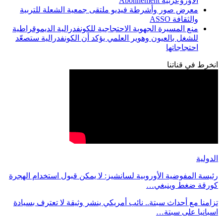
الأوروعربية Abonnement
معرض صور وأشرطة فيديو ملتقى جمعية الشعلة للتربية
والثقافة ASSO
منع المسيرة الجهوية الاحتجاجية للكونفدرالية الديموقراطية
للشغل بالعيون وهوير العلمي يؤكد أن الكونفدرالية ستصعّد
احتجاجاتها
انخرط في قناتنا
الدولية
رئيسة المفوضية الأوروبية لسانشيز: لا يمكن قبول استخدام الهجرة
كورقة ضغط وينبغي…
تزامنا مع أحداث سبتة.. نائب أمريكي ينشر وثيقة لا تعترف بسيادة
اسبانيا على سبتة…