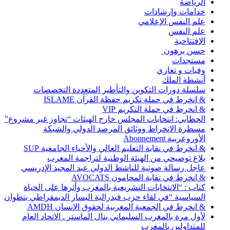
الرياضة
خدامات وإرشادات
علم النفس الإعلامي
علم النفس
الإفتتاحية
حسن برهون
مستجدات
وفيات و تعازي
أنشطة الملك
سلسلة دورات التكوين والتأطير المتعددة التخصصات
& انخرط في حملة تكريم حفظة القرآن ISLAME
& انخرط في حملة التكريم VIP
الحطابي: انتخابات المجلس خارج الهيئات “تجاوز غير مشروع”
مسطرة الانخراط ووثائق المرصد الدولي والشبكة
الأوروعربية Abonnement
& انخرط في نقابة التعليم العالي والأحياء الجامعية SUP
بلاغ توضيحي من الهيئة الوطنية لتراجمة المغرب
عاجل رسالة صوتية للناشط الدولي عبد المجيد الإدريسي
& انخرط في نقابة المحامون AVOCATS
كتاب : “الانتخابات التشريعية بالمغرب وأثرها على الحياة
السياسية “في لقاء حزب فيدرالية اليسار الديمقراطي بتطوان
& انخرط في الجمعية المغربية لحقوق الإنسان AMDH
لأول مرة بالمغرب السليماني ينال الماستر . الاتحاد العام
للمتداولين بالمغرب