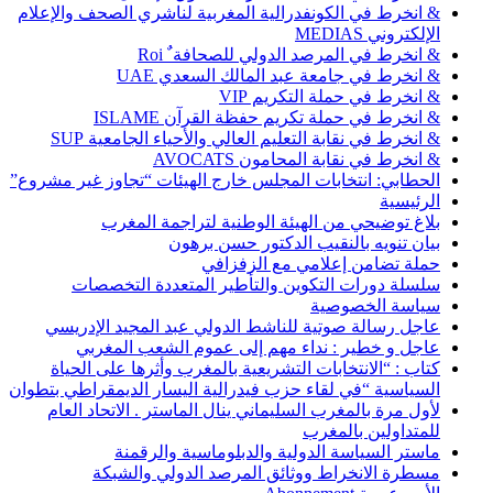
& انخرط في الكونفدرالية المغربية لناشري الصحف والإعلام
الإلكتروني MEDIAS
& انخرط في المرصد الدولي للصحافة ٌ Roi
& انخرط في جامعة عبد المالك السعدي UAE
& انخرط في حملة التكريم VIP
& انخرط في حملة تكريم حفظة القرآن ISLAME
& انخرط في نقابة التعليم العالي والأحياء الجامعية SUP
& انخرط في نقابة المحامون AVOCATS
الحطابي: انتخابات المجلس خارج الهيئات “تجاوز غير مشروع”
الرئيسية
بلاغ توضيحي من الهيئة الوطنية لتراجمة المغرب
بيان تنويه بالنقيب الدكتور حسن برهون
حملة تضامن إعلامي مع الزفزافي
سلسلة دورات التكوين والتأطير المتعددة التخصصات
سياسة الخصوصية
عاجل رسالة صوتية للناشط الدولي عبد المجيد الإدريسي
عاجل و خطير : نداء مهم إلى عموم الشعب المغربي
كتاب : “الانتخابات التشريعية بالمغرب وأثرها على الحياة
السياسية “في لقاء حزب فيدرالية اليسار الديمقراطي بتطوان
لأول مرة بالمغرب السليماني ينال الماستر . الاتحاد العام
للمتداولين بالمغرب
ماستر السياسة الدولية والدبلوماسية والرقمنة
مسطرة الانخراط ووثائق المرصد الدولي والشبكة