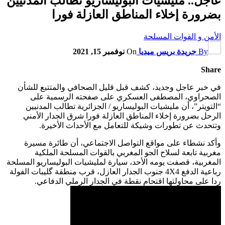
عاجل.. مليشيات البوليساريو تطالب المدنيين
بضرورة إخلاء المناطق العازلة فورا
الأمن و القوات المسلحة
By
جريدة بريس ميديا
On
نوفمبر 15, 2021
Share
في خبر عاجل وجديد، كشف قبل قليل الصحافي والمتتبع للشأن
الصحراوي، المصطفى العسكري على صفحته الرسمية على
“التويتر”، أن مليشيات البوليساريو / الجزائرية تطالب المدنيين
الرحل بضرورة إخلاء المناطق العازلة فورا شرق الجدار الأمني
وتتحدث عن تطورات وشيكة للتعامل مع الأحداث الأخيرة.
وأكد نشطاء على مواقع التواصل الاجتماعي، أن طائرة مسيرة
مغربية تابعة لسلاح الجو المغربي بالقوات المسلحة الملكية
المغربية، قصفت يومه الأحد، سيارة لمليشيات البوليساريو المسلحة
رباعية الدفع 4X4 جنوب الجدار العازل، قرب منطقة گليبات الفولة
ردا على محاولتها اقتحام نقطة في الجدار الرملي الدفاعي.