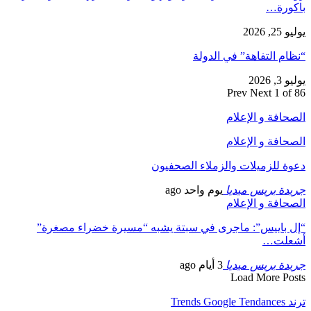
باكورة…
يوليو 25, 2026
“نظام التفاهة” في الدولة
يوليو 3, 2026
Prev
Next
1 of 86
الصحافة و الإعلام
الصحافة و الإعلام
دعوة للزميلات والزملاء الصحفيون
جريدة بريس ميديا
يوم واحد ago
الصحافة و الإعلام
“إل باييس”: ماجرى في سبتة يشبه “مسيرة خضراء مصغرة”
أشعلت…
جريدة بريس ميديا
3 أيام ago
Load More Posts
ترند Trends Google Tendances