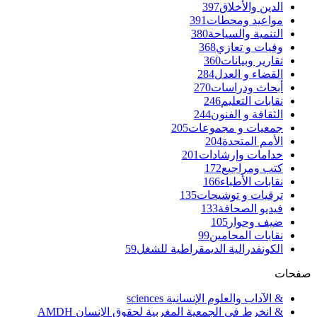
الدين والأخلاق
397
مواعيد ومحطات
391
التنمية والسياحة
380
وفيات و تعازي
368
تقارير وبيانات
360
القضاء و العدل
284
أبحاث ودراسات
270
نقابات التعليم
246
الثقافة و الفنون
244
جمعيات و مجموعات
205
الأمم المتحدة
204
خدامات وإرشادات
201
كتب ومراجيع
172
نقابات الأطباء
166
ترقيات و توشيحات
135
فيديو الصحافة
133
ضيف وحوار
105
نقابات المحامين
99
الكونفدرالية الديمقراطية للشغل
59
صفحات
& الآداب والعلوم الإنسانية sciences
& انخرط في الجمعية المغربية لحقوق الإنسان AMDH