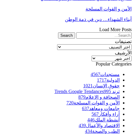
الأمن و القوات المسلحة
أبناء الشهداء… دين في ذمة الوطن
Load More Posts
تصنيفات
تصنيفات
الأرشيف
الأرشيف
Popular Categories
مستجدات
4567
الدولية
1717
حقوق الإنسان
1021
ترند Trends Google Tendances
995
الصحافة و الإعلام
879
الأمن و القوات المسلحة
720
جامعات ومعاهد
637
آراء وأفكار
567
أنشطة الملك
446
الاقتصاد والأعمال
439
الطب والصحة
434