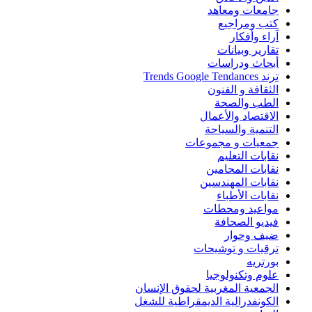
جامعات ومعاهد
كتب ومراجيع
آراء وأفكار
تقارير وبيانات
أبحاث ودراسات
ترند Trends Google Tendances
الثقافة و الفنون
الطب والصحة
الاقتصاد والأعمال
التنمية والسياحة
جمعيات و مجموعات
نقابات التعليم
نقابات المحامين
نقابات المهندسين
نقابات الأطباء
مواعيد ومحطات
فيديو الصحافة
ضيف وحوار
ترقيات و توشيحات
بورتريه
علوم وتكنولوجيا
الجمعية المغربية لحقوق الإنسان
الكونفدرالية الديمقراطية للشغل