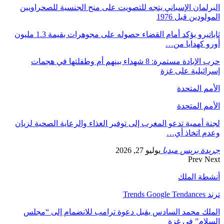
البرلمان الإسباني يتجه للتصويت على منح الجنسية للصحراويين
المولودين قبل 1976
ثاباتيرو يؤكد أمام القضاء حصوله على مجوهرات بقيمة 1.3 مليون
أورو كهدايا من…
حرب الإبادة مستمرة: 8 شهداء بينهم أم وطفلتها في هجمات
إسرائيلية على غزة
الأمم المتحدة
الأمم المتحدة
لجنة أممية تدعو المغرب إلى توفير الغذاء والرعاية الصحية لزيان
وعدم اتخاذ أي…
جريدة بريس ميديا
يوليو 27, 2026
Prev
Next
أنشطة الملك
ترند Trends Google Tendances
الملك محمد السادس يقبل دعوة ترامب للانضمام إلى “مجلس
السلام” في غزة