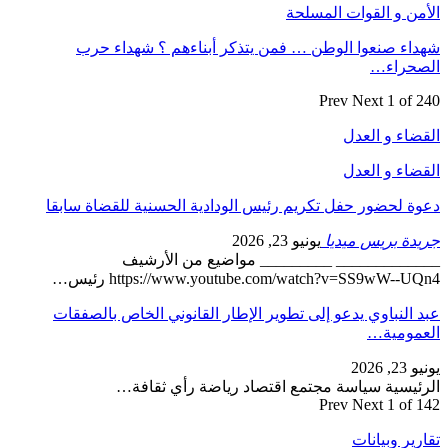
الأمن و القوات المسلحة
شهداء صنعوا الوطن … فمن يتذكر أبناءهم ؟ شهداء حرب
الصحراء…
Prev
Next
1 of 240
القضاء و العدل
القضاء و العدل
دعوة لحضور حفل تكريم رئيس الودادية الحسنية للقضاة سابقا
جريدة بريس ميديا
يونيو 23, 2026
_____________ _________ مواضيع من الأرشيف
https://www.youtube.com/watch?v=SS9wW--UQn4 رئيس…
عبد النباوي يدعو إلى تطوير الإطار القانوني الخاص بالصفقات
العمومية…
يونيو 23, 2026
الرئيسية سياسة مجتمع اقتصاد رياضة رأي ثقافة…
Prev
Next
1 of 142
تقارير وبيانات