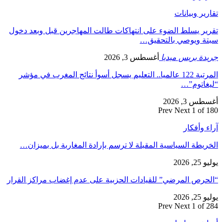
تقارير وبيانات
تقرير يسلط الضوء على انتهاكات طالت المهاجرين قبل وبعد دخول
سبتة ويوصي بالتحقيق…
جريدة بريس ميديا
أغسطس 3, 2026
المرتبة 122 عالميا.. التعليم يسجل أسوأ نتائج المغرب في مؤشر
“ليغاتوم”…
أغسطس 3, 2026
Prev
Next
1 of 180
آراء وأفكار
الخريطة السياسية المقبلة لا ترسم بإرادة المغاربة بل بميزان…
يوليو 25, 2026
“الحرص المرضي” للقيادات الحزبية على عدم إغضاب مراكز القرار
يوليو 25, 2026
Prev
Next
1 of 284