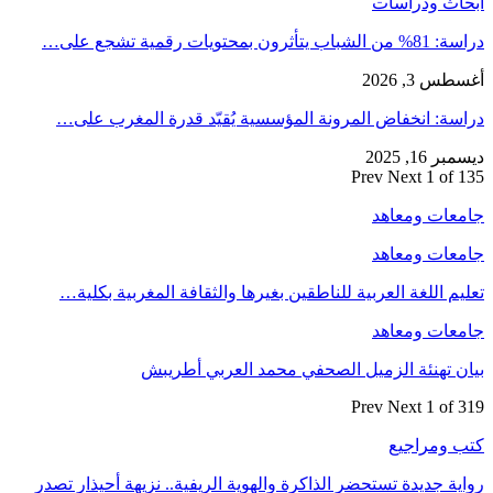
أبحاث ودراسات
دراسة: 81% من الشباب يتأثرون بمحتويات رقمية تشجع على…
أغسطس 3, 2026
دراسة: انخفاض المرونة المؤسسية يُقيّد قدرة المغرب على…
ديسمبر 16, 2025
Prev
Next
1 of 135
جامعات ومعاهد
جامعات ومعاهد
تعليم اللغة العربية للناطقين بغيرها والثقافة المغربية بكلية…
جامعات ومعاهد
بيان تهنئة الزميل الصحفي محمد العربي أطريبش
Prev
Next
1 of 319
كتب ومراجيع
رواية جديدة تستحضر الذاكرة والهوية الريفية.. نزيهة أحيذار تصدر