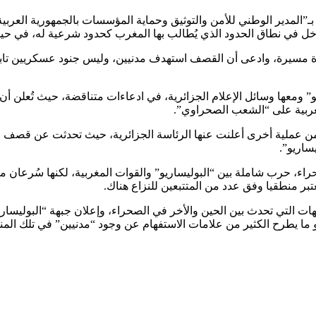
ه بـ”المدير الوطني للأمن والتوثيق وحماية المؤسسات بالجمهورية العربي
ل في نطاق الحدود الذي يُطالب بها المغرب كحدود شرعية له، في حين ت
مسيرة، وادعى أن القصف استهدف مدنيين، وليس جنود عسكريين تابعين ل
 ومعها وسائل الإعلام الجزائرية، في ادعاءات متناقضة، حيث تُعلن أن
مغربية على “الشعب الصحراوي”.
ساريو”.
راء، حرب شاملة بين “البوليساريو” والقوات المغربية، لكنها سُرعان 
تبر منطقيا وفق عدد من المتتبعين للنزاع هناك.
ات التي تحدث بين الحين والأخر في الصحراء، وإعلان جبهة “البوليسار
و ما يطرح الكثير من علامات الاستفهام عن وجود “مدنيين” في تلك الم