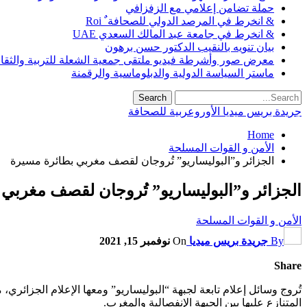
حملة تضامن إعلامي مع الزفزافي
& انخرط في المرصد الدولي للصحافة ٌ Roi
& انخرط في جامعة عبد المالك السعدي UAE
بيان تنويه بالنقيب الدكتور حسن برهون
معرض صور وأشرطة فيديو ملتقى جمعية الشعلة للتربية والثقافة SO
ماستر السياسة الدولية والدبلوماسية والرقمنة
جريدة بريس ميديا الأوروعربية للصحافة
Home
الأمن و القوات المسلحة
الجزائر و”البوليساريو” تُروجان لقصف مغربي بطائرة مسيرة
الجزائر و”البوليساريو” تُروجان لقصف مغربي
الأمن و القوات المسلحة
By
جريدة بريس ميديا
On
نوفمبر 15, 2021
Share
تُروج وسائل إعلام تابعة لجبهة “البوليساريو” ومعها الإعلام الجزا
المتنازع عليها بين الجبهة الإنفصالية والمغرب.