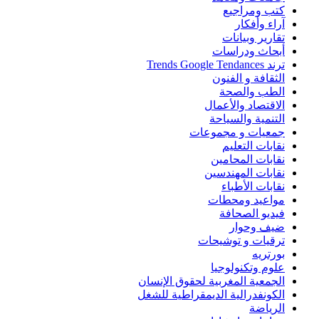
كتب ومراجيع
آراء وأفكار
تقارير وبيانات
أبحاث ودراسات
ترند Trends Google Tendances
الثقافة و الفنون
الطب والصحة
الاقتصاد والأعمال
التنمية والسياحة
جمعيات و مجموعات
نقابات التعليم
نقابات المحامين
نقابات المهندسين
نقابات الأطباء
مواعيد ومحطات
فيديو الصحافة
ضيف وحوار
ترقيات و توشيحات
بورتريه
علوم وتكنولوجيا
الجمعية المغربية لحقوق الإنسان
الكونفدرالية الديمقراطية للشغل
الرياضة