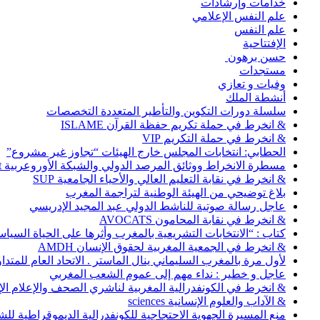
خدامات وإرشادات
علم النفس الإعلامي
علم النفس
الإفتتاحية
حسن برهون
مستجدات
وفيات و تعازي
أنشطة الملك
سلسلة دورات التكوين والتأطير المتعددة التخصصات
& انخرط في حملة تكريم حفظة القرآن ISLAME
& انخرط في حملة التكريم VIP
الحطابي: انتخابات المجلس خارج الهيئات “تجاوز غير مشروع”
مسطرة الانخراط ووثائق المرصد الدولي والشبكة الأوروعربية Abonnement
& انخرط في نقابة التعليم العالي والأحياء الجامعية SUP
بلاغ توضيحي من الهيئة الوطنية لتراجمة المغرب
عاجل رسالة صوتية للناشط الدولي عبد المجيد الإدريسي
& انخرط في نقابة المحامون AVOCATS
كتاب : “الانتخابات التشريعية بالمغرب وأثرها على الحياة السي
& انخرط في الجمعية المغربية لحقوق الإنسان AMDH
لأول مرة بالمغرب السليماني ينال الماستر . الاتحاد العام للمتد
عاجل و خطير : نداء مهم إلى عموم الشعب المغربي
& انخرط في الكونفدرالية المغربية لناشري الصحف والإعلام الإلكترو
& الآداب والعلوم الإنسانية sciences
منع المسيرة الجهوية الاحتجاجية للكونفدرالية الديموقراطية للش