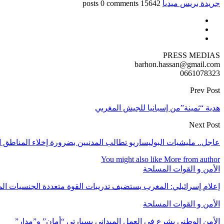
جريدة بريس ميديا
15642 posts
0 comments
PRESS MEDIAS
barhon.hassan@gmail.com
0661078323
Prev Post
هدية “ثمينة”من إسبانيا للجيش المغربي
Next Post
عاجل.. مليشيات البوليساريو تطالب المدنيين بضرورة إخلاء المناطق ال
You might also like
More from author
الأمن و القوات المسلحة
إعلام إسرائيلي: المغرب يستضيف تدريبات القوة متعددة الجنسيات ا
الأمن و القوات المسلحة
الأمن الوطني يشرع في العمل الميداني بسيارتي “أمان” و”مدار”