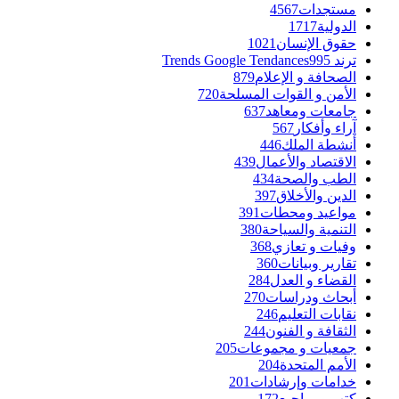
مستجدات
4567
الدولية
1717
حقوق الإنسان
1021
ترند Trends Google Tendances
995
الصحافة و الإعلام
879
الأمن و القوات المسلحة
720
جامعات ومعاهد
637
آراء وأفكار
567
أنشطة الملك
446
الاقتصاد والأعمال
439
الطب والصحة
434
الدين والأخلاق
397
مواعيد ومحطات
391
التنمية والسياحة
380
وفيات و تعازي
368
تقارير وبيانات
360
القضاء و العدل
284
أبحاث ودراسات
270
نقابات التعليم
246
الثقافة و الفنون
244
جمعيات و مجموعات
205
الأمم المتحدة
204
خدامات وإرشادات
201
كتب ومراجيع
172