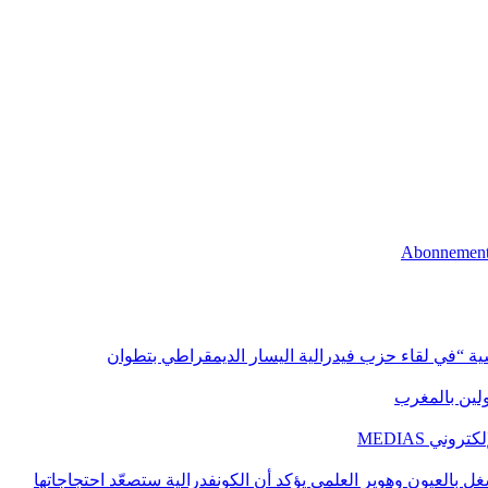
اسية “في لقاء حزب فيدرالية اليسار الديمقراطي بتطوان
اولين بالمغرب
ني MEDIAS
غل بالعيون وهوير العلمي يؤكد أن الكونفدرالية ستصعّد احتجاجاتها