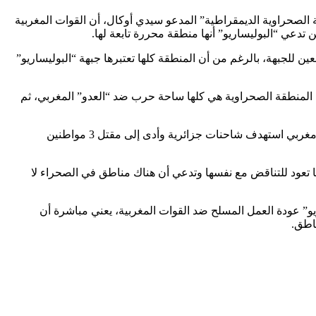
ة الصحراوية الديمقراطية” المدعو سيدي أوكال، أن القوات المغربية
دعي “البوليساريو” أنها منطقة محررة تابعة لها.
لجبهة، بالرغم من أن المنطقة كلها تعتبرها جبهة “البوليساريو”
 المنطقة الصحراوية هي كلها ساحة حرب ضد “العدو” المغربي، ثم
ويأتي هذا القصف الذي تروج له “البوليساريو” والجزائر، على بعد أيام من عملية أخرى أعلنت عنها الرئاسة الجزائرية، حيث تحدثت عن قصف مغربي استهدف شاحنات جزائرية وأدى إلى مقتل 3 مواطنين
ما تعود للتناقض مع نفسها وتدعي أن هناك مناطق في الصحراء لا
يو” عودة العمل المسلح ضد القوات المغربية، يعني مباشرة أن
ناطق.