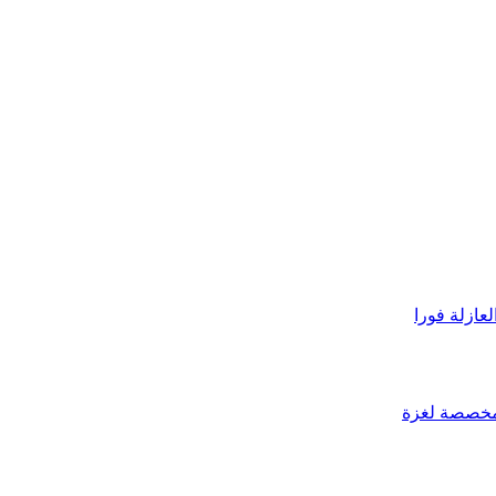
عازلة فورا
لمخصصة لغزة