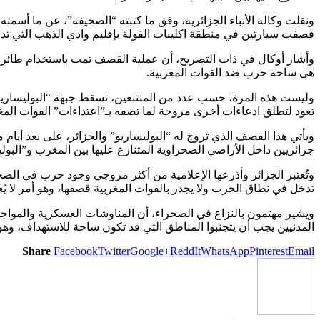
ونقلت وكالة الأنباء الجزائرية، وفق ما كتبته “الصحيفة”، عن ما أسمت
قصفت سيارتين في منطقة اكليبات الفولة بإقليم وادي الذهب التي تدخ
وأشار أوكال في ذات التصريح، أن عملية القصف تمت باستخدام طائرة 
هي ساحة حرب ضد القوات المغربية.
وليست هذه المرة، حسب عدد من المتتبعين، تسقط جبهة “البوليساريو”
تعود لتطلق ادعاءات أخرى مروجة لما تصفه بـ”اعتداءات” القوات ال
جزائريين داخل الأراضي الصحراوية المتنازع عليها بين المغرب و”البولي
وتُعتبر الجزائر وأذرعها الإعلامية من أكثر مروجي وجود حرب في الصح
تدخل في نطاق الحرب ولا يجدر بالقوات المغربية قصفها، وهو أمر لا يُع
ويشير مهتمون بالنزاع في الصحراء، أن المناوشات العسكرية والمواجه
المدنيين يجب أن يتجنبوا المناطق التي قد تكون ساحة للاستهداف، وه
Share
Facebook
Twitter
Google+
ReddIt
WhatsApp
Pinterest
Email