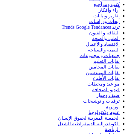
كتب ومراجيع
آراء وأفكار
تقارير وبيانات
أبحاث ودراسات
ترند Trends Google Tendances
الثقافة و الفنون
الطب والصحة
الاقتصاد والأعمال
التنمية والسياحة
جمعيات و مجموعات
نقابات التعليم
نقابات المحامين
نقابات المهندسين
نقابات الأطباء
مواعيد ومحطات
فيديو الصحافة
ضيف وحوار
ترقيات و توشيحات
بورتريه
علوم وتكنولوجيا
الجمعية المغربية لحقوق الإنسان
الكونفدرالية الديمقراطية للشغل
الرياضة