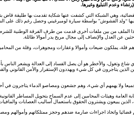
رتشاء وعدم التبليغ وغيرها.
القضائية، وهي الشبكة التي كشفت عنها شكاية تقدمت بها طليقة قاض ب
 ارتكبها “ولد الفشوش” بواسطة سيارة لومبرغيني وحصل رغم ذلك على ا
ذا الملف من بين ملفات أخرى قدمت من طرف الفرقة الوطنية للشرطة الق
ثين عن العدل والإنصاف إلى مجال مربح يدر أموالا طائلة.
 وهم قلة، يملكون ضيعات وأموالا وعقارات ومجوهرات، وقلة من المحام
شاع وتغول، والأخطر هو أن يصل الفساد إلى العدالة ويشعر الناس بأن
دين الذين يتاجرون في كل شيء ويهددون الإستقرار والأمن القانوني و
 جميعا ولا يهمهم أي شيء، وهم جشعون ومصاصو الدماء يتاجرون في أحل
ابة العامة وهيئات المحامين إلى عدم السماح بتحويل المساطر القانونية
 الذين يبيعون ويشترون الحقوق باستعمال أساليب العصابات والمافيات 
م قضائيا واتخاذ اجراءات صارمة ضدهم وحجز ممتلكاتهم وأموالهم ومصادر