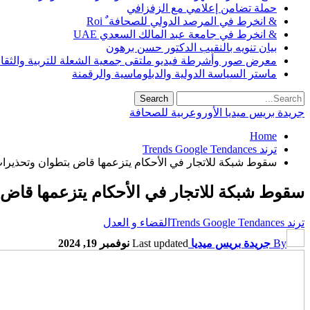
حملة تضامن إعلامي مع الزفزافي
& انخرط في المرصد الدولي للصحافة ٌ Roi
& انخرط في جامعة عبد المالك السعدي UAE
بيان تنويه بالنقيب الدكتور حسن برهون
معرض صور وأشرطة فيديو ملتقى جمعية الشعلة للتربية والثقافة SO
ماستر السياسة الدولية والدبلوماسية والرقمنة
جريدة بريس ميديا الأوروعربية للصحافة
Home
ترند Trends Google Tendances
سقوط شبكة للاتجار في الأحكام يتزعمها قاض بتطوان وتحذيرات 
سقوط شبكة للاتجار في الأحكام يتزعمها قاض 
ترند Trends Google Tendances
القضاء و العدل
By
جريدة بريس ميديا
Last updated
نوفمبر 19, 2024