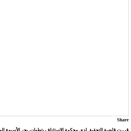
Share
قررت قاضية التحقيق لدى محكمة الإستئناف بتطوان، بحر الأسبوع الم