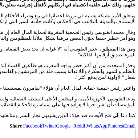
حقهم، وذلك على خلفية الاشتباه في ارتكابهم لأفعال إجرامية تتعلق بالإ
ويتعلق الأمر بشبكة يشتبه في تورط اعضائها في بيع وشراء الأحكام 
الإستئناف بالمدينة بالتلاعب في الأحكام، وكانت حادثة السير التي
وقال محمد الغلوسي رئيس الجمعية المغربية لحماية المال العام إن ه
وهو أمر خطير حينما يحوّل البعض مرفقا يشكل ملاذا للمظلومين والباح
ومن هذا المنطلق، اعتبر الغلوسي أنه “لا غرابة ان نجد بعض القضاة،
المرء تصديق أرقامها الفلكية”.
وحذر المتحدث من أن أكبر خطر يواجه المغرب هو طاعون الفساد الذي 
بالظلم والتمييز والحكرة واللاعدالة بسبب قلة من المرتشين والفاس
شعار “الأولوية لمن يدفع أكثر”.
واعتبر رئيس جمعية حماية المال العام أن هؤلاء “يقامرون بمستقبلنا
ودعا الغلوسي الأجهزة الأمنية والمجلس الأعلى للسلطة القضائية والني
المؤسسات أن تشن حربا لا هوادة فيها على سماسرة الأحكام القضائية،
كما دعا إلى فتح الأبحاث ضد هؤلاء الذين يشبهون تجار البشر ومتابعته
Share
Facebook
Twitter
Google+
ReddIt
WhatsApp
Pinterest
Email