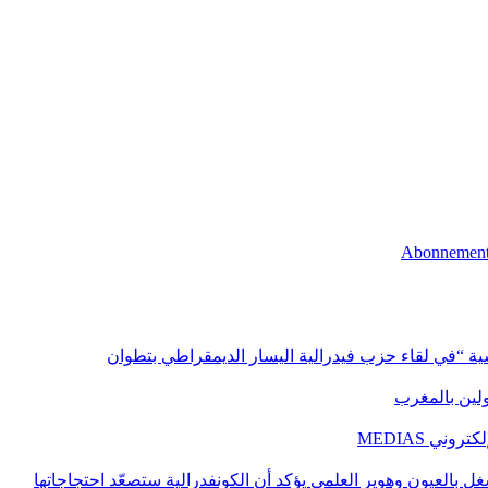
اسية “في لقاء حزب فيدرالية اليسار الديمقراطي بتطوان
اولين بالمغرب
ني MEDIAS
غل بالعيون وهوير العلمي يؤكد أن الكونفدرالية ستصعّد احتجاجاتها