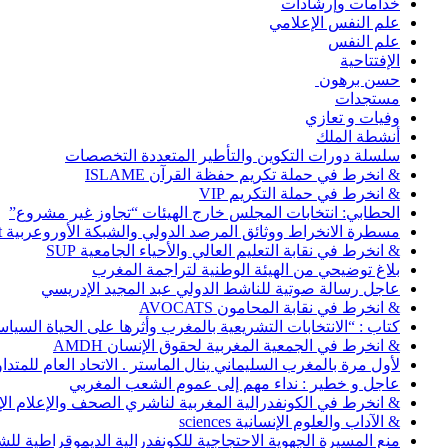
خدامات وإرشادات
علم النفس الإعلامي
علم النفس
الإفتتاحية
حسن برهون
مستجدات
وفيات و تعازي
أنشطة الملك
سلسلة دورات التكوين والتأطير المتعددة التخصصات
& انخرط في حملة تكريم حفظة القرآن ISLAME
& انخرط في حملة التكريم VIP
الحطابي: انتخابات المجلس خارج الهيئات “تجاوز غير مشروع”
مسطرة الانخراط ووثائق المرصد الدولي والشبكة الأوروعربية Abonnement
& انخرط في نقابة التعليم العالي والأحياء الجامعية SUP
بلاغ توضيحي من الهيئة الوطنية لتراجمة المغرب
عاجل رسالة صوتية للناشط الدولي عبد المجيد الإدريسي
& انخرط في نقابة المحامون AVOCATS
كتاب : “الانتخابات التشريعية بالمغرب وأثرها على الحياة السي
& انخرط في الجمعية المغربية لحقوق الإنسان AMDH
لأول مرة بالمغرب السليماني ينال الماستر . الاتحاد العام للمتد
عاجل و خطير : نداء مهم إلى عموم الشعب المغربي
& انخرط في الكونفدرالية المغربية لناشري الصحف والإعلام الإلكترو
& الآداب والعلوم الإنسانية sciences
منع المسيرة الجهوية الاحتجاجية للكونفدرالية الديموقراطية للش