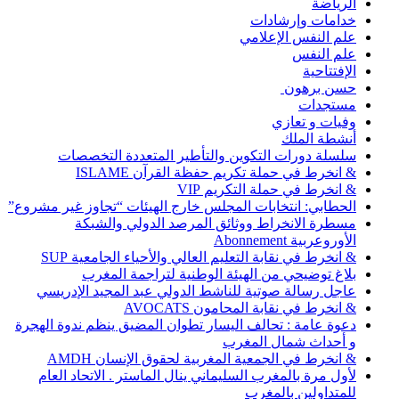
الرياضة
خدامات وإرشادات
علم النفس الإعلامي
علم النفس
الإفتتاحية
حسن برهون
مستجدات
وفيات و تعازي
أنشطة الملك
سلسلة دورات التكوين والتأطير المتعددة التخصصات
& انخرط في حملة تكريم حفظة القرآن ISLAME
& انخرط في حملة التكريم VIP
الحطابي: انتخابات المجلس خارج الهيئات “تجاوز غير مشروع”
مسطرة الانخراط ووثائق المرصد الدولي والشبكة
الأوروعربية Abonnement
& انخرط في نقابة التعليم العالي والأحياء الجامعية SUP
بلاغ توضيحي من الهيئة الوطنية لتراجمة المغرب
عاجل رسالة صوتية للناشط الدولي عبد المجيد الإدريسي
& انخرط في نقابة المحامون AVOCATS
دعوة عامة : تحالف اليسار تطوان المضيق ينظم ندوة الهجرة
و أحداث شمال المغرب
& انخرط في الجمعية المغربية لحقوق الإنسان AMDH
لأول مرة بالمغرب السليماني ينال الماستر . الاتحاد العام
للمتداولين بالمغرب