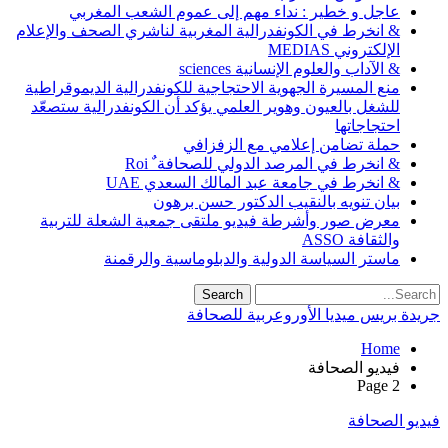
عاجل و خطير : نداء مهم إلى عموم الشعب المغربي
& انخرط في الكونفدرالية المغربية لناشري الصحف والإعلام
الإلكتروني MEDIAS
& الآداب والعلوم الإنسانية sciences
منع المسيرة الجهوية الاحتجاجية للكونفدرالية الديموقراطية
للشغل بالعيون وهوير العلمي يؤكد أن الكونفدرالية ستصعّد
احتجاجاتها
حملة تضامن إعلامي مع الزفزافي
& انخرط في المرصد الدولي للصحافة ٌ Roi
& انخرط في جامعة عبد المالك السعدي UAE
بيان تنويه بالنقيب الدكتور حسن برهون
معرض صور وأشرطة فيديو ملتقى جمعية الشعلة للتربية
والثقافة ASSO
ماستر السياسة الدولية والدبلوماسية والرقمنة
جريدة بريس ميديا الأوروعربية للصحافة
Home
فيديو الصحافة
Page 2
فيديو الصحافة