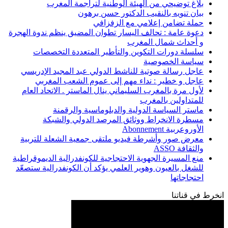
بلاغ توضيحي من الهيئة الوطنية لتراجمة المغرب
بيان تنويه بالنقيب الدكتور حسن برهون
حملة تضامن إعلامي مع الزفزافي
دعوة عامة : تحالف اليسار تطوان المضيق ينظم ندوة الهجرة
و أحداث شمال المغرب
سلسلة دورات التكوين والتأطير المتعددة التخصصات
سياسة الخصوصية
عاجل رسالة صوتية للناشط الدولي عبد المجيد الإدريسي
عاجل و خطير : نداء مهم إلى عموم الشعب المغربي
لأول مرة بالمغرب السليماني ينال الماستر . الاتحاد العام
للمتداولين بالمغرب
ماستر السياسة الدولية والدبلوماسية والرقمنة
مسطرة الانخراط ووثائق المرصد الدولي والشبكة
الأوروعربية Abonnement
معرض صور وأشرطة فيديو ملتقى جمعية الشعلة للتربية
والثقافة ASSO
منع المسيرة الجهوية الاحتجاجية للكونفدرالية الديموقراطية
للشغل بالعيون وهوير العلمي يؤكد أن الكونفدرالية ستصعّد
احتجاجاتها
انخرط في قناتنا