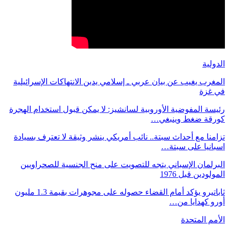
الدولية
المغرب يغيب عن بيان عربي ـ إسلامي يدين الانتهاكات الإسرائيلية
في غزة
رئيسة المفوضية الأوروبية لسانشيز: لا يمكن قبول استخدام الهجرة
كورقة ضغط وينبغي…
تزامنا مع أحداث سبتة.. نائب أمريكي ينشر وثيقة لا تعترف بسيادة
اسبانيا على سبتة…
البرلمان الإسباني يتجه للتصويت على منح الجنسية للصحراويين
المولودين قبل 1976
ثاباتيرو يؤكد أمام القضاء حصوله على مجوهرات بقيمة 1.3 مليون
أورو كهدايا من…
الأمم المتحدة