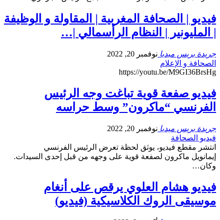
فيديو | الصحافة المغربية | المقاولة و الوظيفة
| المليونير | النظام الرأسمالي |…
جريدة بريس ميديا
نوفمبر 20, 2022
الصحافة و الإعلام
https://youtu.be/M9GI36BrsHg
فيديو صفعة قوية تباغت وجه الرئيس
الفرنسي “ماكرون” وسط حراسه
جريدة بريس ميديا
نوفمبر 20, 2022
فيديو الصحافة
انتشر مقطع فيديو، يوثق لحظة تعرض الرئيس الفرنسي
إيمانويل ماكرون لصفعة قوية على وجهه من قبل إحدى السيدات.
وكان…
فيديو هشام العلوي يرقص على أنغام
موسيقى الروك الكلاسيكية (فيديو)