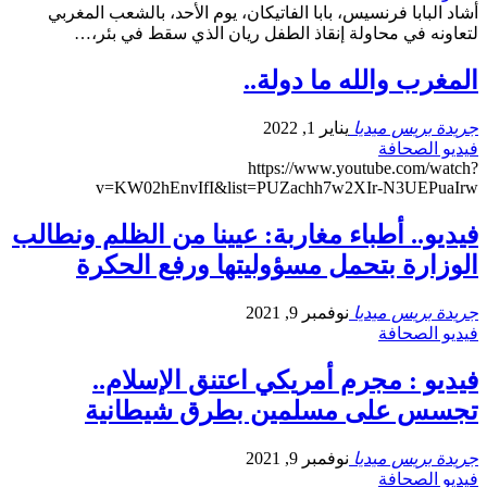
أشاد البابا فرنسيس، بابا الفاتيكان، يوم الأحد، بالشعب المغربي
لتعاونه في محاولة إنقاذ الطفل ريان الذي سقط في بئر،
…
المغرب والله ما دولة..
جريدة بريس ميديا
يناير 1, 2022
فيديو الصحافة
https://www.youtube.com/watch?
v=KW02hEnvIfI&list=PUZachh7w2XIr-N3UEPuaIrw
فيديو.. أطباء مغاربة: عيينا من الظلم ونطالب
الوزارة بتحمل مسؤوليتها ورفع الحكرة
جريدة بريس ميديا
نوفمبر 9, 2021
فيديو الصحافة
فيديو : مجرم أمريكي اعتنق الإسلام..
تجسس على مسلمين بطرق شيطانية
جريدة بريس ميديا
نوفمبر 9, 2021
فيديو الصحافة