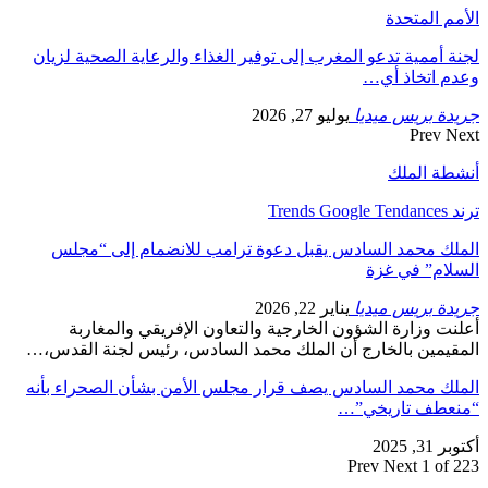
الأمم المتحدة
لجنة أممية تدعو المغرب إلى توفير الغذاء والرعاية الصحية لزيان
وعدم اتخاذ أي…
جريدة بريس ميديا
يوليو 27, 2026
Prev
Next
أنشطة الملك
ترند Trends Google Tendances
الملك محمد السادس يقبل دعوة ترامب للانضمام إلى “مجلس
السلام” في غزة
جريدة بريس ميديا
يناير 22, 2026
أعلنت وزارة الشؤون الخارجية والتعاون الإفريقي والمغاربة
المقيمين بالخارج أن الملك محمد السادس، رئيس لجنة القدس،…
الملك محمد السادس يصف قرار مجلس الأمن بشأن الصحراء بأنه
“منعطف تاريخي”…
أكتوبر 31, 2025
Prev
Next
1 of 223