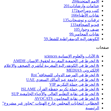
الأمم المتحدة
204
خدامات وإرشادات
201
كتب ومراجيع
172
نقابات الأطباء
166
ترقيات و توشيحات
135
فيديو الصحافة
133
ضيف وحوار
105
نقابات المحامين
99
الكونفدرالية الديمقراطية للشغل
59
صفحات
& الآداب والعلوم الإنسانية sciences
& انخرط في الجمعية المغربية لحقوق الإنسان AMDH
& انخرط في الكونفدرالية المغربية لناشري الصحف والإعلام
الإلكتروني MEDIAS
& انخرط في المرصد الدولي للصحافة ٌ Roi
& انخرط في جامعة عبد المالك السعدي UAE
& انخرط في حملة التكريم VIP
& انخرط في حملة تكريم حفظة القرآن ISLAME
& انخرط في نقابة التعليم العالي والأحياء الجامعية SUP
& انخرط في نقابة المحامون AVOCATS
الحطابي: انتخابات المجلس خارج الهيئات “تجاوز غير مشروع”
الرئيسية