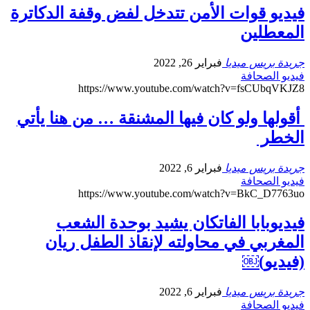
فيديو قوات الأمن تتدخل لفض وقفة الدكاترة
المعطلين
جريدة بريس ميديا
فبراير 26, 2022
فيديو الصحافة
https://www.youtube.com/watch?v=fsCUbqVKJZ8
أقولها ولو كان فيها المشنقة … من هنا يأتي
الخطر
جريدة بريس ميديا
فبراير 6, 2022
فيديو الصحافة
https://www.youtube.com/watch?v=BkC_D7763uo
فيديوبابا الفاتكان يشيد بوحدة الشعب
المغربي في محاولته لإنقاذ الطفل ريان
(فيديو)￼
جريدة بريس ميديا
فبراير 6, 2022
فيديو الصحافة