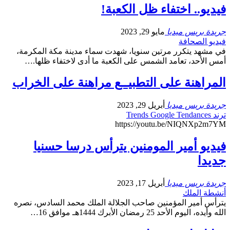
فيديو.. اختفاء ظل الكعبة!
جريدة بريس ميديا
مايو 29, 2023
فيديو الصحافة
في مشهد يتكرر مرتين سنويا، شهدت سماء مدينة مكة المكرمة،
أمس الأحد، تعامد الشمس على الكعبة ما أدى لاختفاء ظلها.…
المراهنة على التطبيــع مراهنة على الخراب
جريدة بريس ميديا
أبريل 29, 2023
ترند Trends Google Tendances
https://youtu.be/NIQNXp2m7YM
فيديو أمير المومنين يترأس درسا حسنيا
جديدا
جريدة بريس ميديا
أبريل 17, 2023
أنشطة الملك
يترأس أمير المؤمنين صاحب الجلالة الملك محمد السادس، نصره
الله وأيده، اليوم الأحد 25 رمضان الأبرك 1444هـ موافق 16…