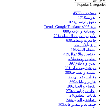
Popular Categories
مستجدات
4577
الدولية
1718
حقوق الإنسان
1023
ترند Trends Google Tendances
995
الصحافة و الإعلام
880
الأمن و القوات المسلحة
721
جامعات ومعاهد
638
آراء وأفكار
567
أنشطة الملك
446
الاقتصاد والأعمال
439
الطب والصحة
434
الدين والأخلاق
397
مواعيد ومحطات
391
التنمية والسياحة
380
وفيات و تعازي
368
تقارير وبيانات
360
القضاء و العدل
286
أبحاث ودراسات
270
نقابات التعليم
246
الثقافة و الفنون
244
جمعيات و مجموعات
205