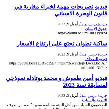
فيديو تصريحات مهمة لخبراء مغاربة في
قانون الهجرة الاسباني
جريدة بريس ميديا
أبريل 9, 2023
حقوق الإنسان
https://youtu.be/0mCduXyyRz4
ساكنة تطوان تحتج على ارتفاع الاسعار
جريدة بريس ميديا
أبريل 9, 2023
فيديو الصحافة
https://youtu.be/eTz3RPqz5E4 https://fb.watch/jNDwkLtMjA/?
mibextid=Nif5oz
فيديو أمين طموش و محمد بوتادلة نموذجي
لمسابقة سنة 2023
جريدة بريس ميديا
أبريل 5, 2023
التنمية والسياحة
الصحفيون الشباب من أجل البيئة مسابقة سنوية تُنَظم من طرف