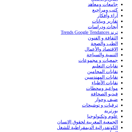
جامعات ومعاهد
كتب ومراجيع
آراء وأفكار
تقارير وبيانات
أبحاث ودراسات
ترند Trends Google Tendances
الثقافة و الفنون
الطب والصحة
الاقتصاد والأعمال
التنمية والسياحة
جمعيات و مجموعات
نقابات التعليم
نقابات المحامين
نقابات المهندسين
نقابات الأطباء
مواعيد ومحطات
فيديو الصحافة
ضيف وحوار
ترقيات و توشيحات
بورتريه
علوم وتكنولوجيا
الجمعية المغربية لحقوق الإنسان
الكونفدرالية الديمقراطية للشغل