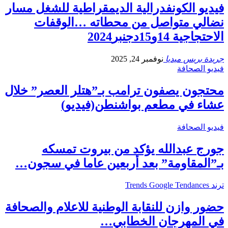
فيديو الكونفدرالية الديمقراطية للشغل مسار
نضالي متواصل من محطاته …الوقفات
الاحتجاجية 14و15دجنبر2024
جريدة بريس ميديا
نوفمبر 24, 2025
فيديو الصحافة
محتجون يصفون ترامب بـ”هتلر العصر” خلال
عشاء في مطعم بواشنطن(فيديو)
فيديو الصحافة
جورج عبدالله يؤكد من بيروت تمسكه
بـ”المقاومة” بعد أربعين عاما في سجون…
ترند Trends Google Tendances
حضور وازن للنقابة الوطنية للاعلام والصحافة
في المهرجان الخطابي…