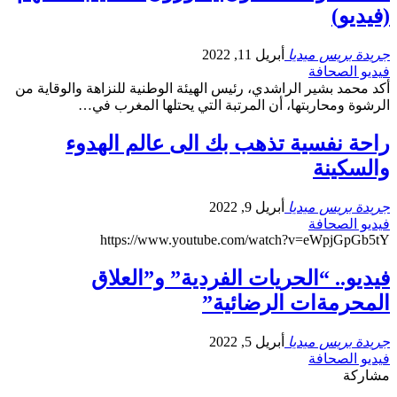
(فيديو)
جريدة بريس ميديا
أبريل 11, 2022
فيديو الصحافة
أكد محمد بشير الراشدي، رئيس الهيئة الوطنية للنزاهة والوقاية من
الرشوة ومحاربتها، أن المرتبة التي يحتلها المغرب في…
راحة نفسية تذهب بك الى عالم الهدوء
والسكينة
جريدة بريس ميديا
أبريل 9, 2022
فيديو الصحافة
https://www.youtube.com/watch?v=eWpjGpGb5tY
فيديو.. “الحريات الفردية” و”العلاق
المحرمةات الرضائية”
جريدة بريس ميديا
أبريل 5, 2022
فيديو الصحافة
مشاركة