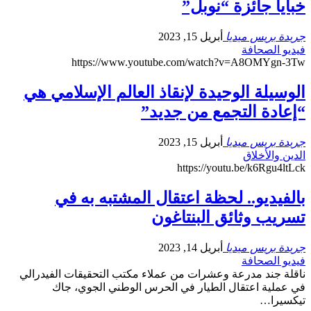
خبايا جائزة “نوبل”
جريدة بريس ميديا
أبريل 15, 2023
فيديو الصحافة
https://www.youtube.com/watch?v=A8OMYgn-3Tw
الوسيلة الوحيدة لإنقاذ العالم الإسلامي هي
“إعادة التجمع من جديد”
جريدة بريس ميديا
أبريل 15, 2023
الدين والأخلاق
https://youtu.be/k6Rgu4ltLck
بالفيديو.. لحظة اعتقال المشتبه به في
تسريب وثائق البنتاغون
جريدة بريس ميديا
أبريل 14, 2023
فيديو الصحافة
ناقلة جند مدرعة وعشرات من عملاء مكتب التحقيقات الفيدرالي
في عملية اعتقال الطيار في الحرس الوطني الجوي، جاك
تيكسيرا…