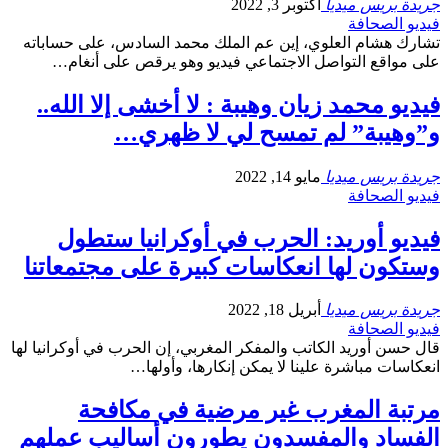
جريدة بريس ميديا
أكتوبر 3, 2022
فيديو الصحافة
تشارك هشام العلوي، إين عم الملك محمد السادس، على حساباته
على مواقع التواصل الاجتماعي فيديو وهو يرقص على أنغام…
فيديو محمد زيان وهيبة : لا أخشى إلا الله..
و”وهيبة” لم تمسح لي لا ظهري…
جريدة بريس ميديا
مايو 14, 2022
فيديو الصحافة
فيديو أوريد: الحرب في أوكرانيا ستطول
وستكون لها انعكاسات كبيرة على مجتمعاتنا
جريدة بريس ميديا
أبريل 18, 2022
فيديو الصحافة
قال حسن أوريد الكاتب والمفكر المغربي، إن الحرب في أوكرانيا لها
انعكاسات مباشرة علينا لا يمكن إنكارها، وأولها…
مرتبة المغرب غير مرضية في مكافحة
الفساد والمفسدون يطورون أساليب عملهم