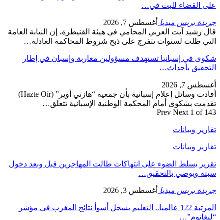
على القضاء للبت في…
جريدة بريس ميديا
أغسطس 7, 2026
قال رشيد آيت العربي المحامي في هيئة القنيطرة، إن النيابة العامة
التي ظلت لسنوات تتفرج على ذبح شروط المحاكمة العادلة…
شكوى في إسبانيا تستهدف مسؤولين مغاربة وإسبان في إطار
التحقيق بأحداث…
أغسطس 7, 2026
أفادت وسائل إعلام إسبانية بأن جمعية “هازتي أوير” (Hazte Oír)
تقدمت بشكوى أمام المحكمة الوطنية الإسبانية تتعلق…
Prev
Next
1 of 143
تقارير وبيانات
تقارير وبيانات
تقرير يسلط الضوء على انتهاكات طالت المهاجرين قبل وبعد دخول
سبتة ويوصي بالتحقيق…
جريدة بريس ميديا
أغسطس 3, 2026
المرتبة 122 عالميا.. التعليم يسجل أسوأ نتائج المغرب في مؤشر
“ليغاتوم”…