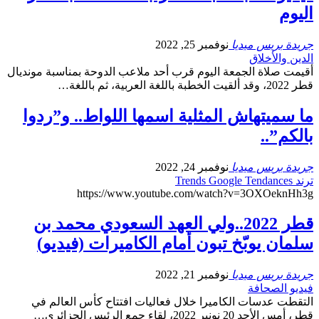
اليوم
جريدة بريس ميديا
نوفمبر 25, 2022
الدين والأخلاق
أقيمت صلاة الجمعة اليوم قرب أحد ملاعب الدوحة بمناسبة مونديال
قطر 2022، وقد ألقيت الخطبة باللغة العربية، ثم باللغة…
ما سميتهاش المثلية اسمها اللواط.. و”ردوا
بالكم”..
جريدة بريس ميديا
نوفمبر 24, 2022
ترند Trends Google Tendances
https://www.youtube.com/watch?v=3OXOeknHh3g
قطر 2022..ولي العهد السعودي محمد بن
سلمان يوبّخ تبون أمام الكاميرات (فيديو)
جريدة بريس ميديا
نوفمبر 21, 2022
فيديو الصحافة
التقطت عدسات الكاميرا خلال فعاليات افتتاح كأس العالم في
قطر، أمس الأحد 20 نونبر 2022، لقاء جمع الرئيس الجزائري…