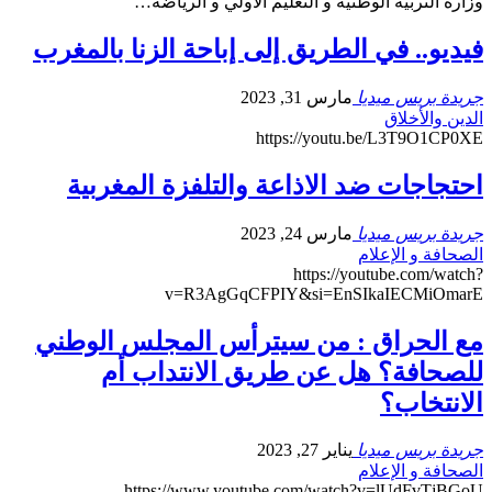
وزارة التربية الوطنية و التعليم الأولي و الرياضة…
فيديو.. في الطريق إلى إباحة الزنا بالمغرب
جريدة بريس ميديا
مارس 31, 2023
الدين والأخلاق
https://youtu.be/L3T9O1CP0XE
احتجاجات ضد الاذاعة والتلفزة المغربية
جريدة بريس ميديا
مارس 24, 2023
الصحافة و الإعلام
https://youtube.com/watch?
v=R3AgGqCFPIY&si=EnSIkaIECMiOmarE
مع الحراق : من سيترأس المجلس الوطني
للصحافة؟ هل عن طريق الانتداب أم
الانتخاب؟
جريدة بريس ميديا
يناير 27, 2023
الصحافة و الإعلام
https://www.youtube.com/watch?v=lUdFvTjBGoU