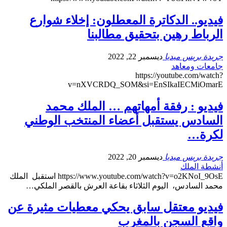
فيديو.. الدكاترة المعطلون: إخلاء شوارع
الرباط رهين بتحقيق مطالبنا
جريدة بريس ميديا
ديسمبر 22, 2022
جامعات ومعاهد
https://youtube.com/watch?
v=nXVCRDQ_SOM&si=EnSIkaIECMiOmarE
فيديو : رفقة أمهاتهم … الملك محمد
السادس يستقبل أعضاء المنتخب الوطني
لكرة…
جريدة بريس ميديا
ديسمبر 20, 2022
أنشطة الملك
https://www.youtube.com/watch?v=o2KNoI_9OsE استقبل الملك
محمد السادس، اليوم الثلاثاء بقاعة العرش بالقصر الملكي…
فيديو معتقل سابق يحكي معطيات مثيرة عن
واقع السجن بالمغرب