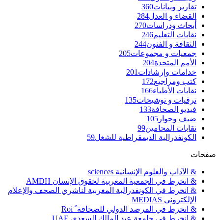
تقارير وبيانات
360
القضاء و العدل
284
أبحاث ودراسات
270
نقابات التعليم
246
الثقافة و الفنون
244
جمعيات و مجموعات
205
الأمم المتحدة
204
خدامات وإرشادات
201
كتب ومراجيع
172
نقابات الأطباء
166
ترقيات و توشيحات
135
فيديو الصحافة
133
ضيف وحوار
105
نقابات المحامين
99
الكونفدرالية الديمقراطية للشغل
59
صفحات
& الآداب والعلوم الإنسانية sciences
& انخرط في الجمعية المغربية لحقوق الإنسان AMDH
& انخرط في الكونفدرالية المغربية لناشري الصحف والإعلام
الإلكتروني MEDIAS
& انخرط في المرصد الدولي للصحافة ٌ Roi
& انخرط في جامعة عبد المالك السعدي UAE