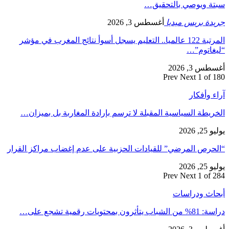
سبتة ويوصي بالتحقيق…
جريدة بريس ميديا
أغسطس 3, 2026
المرتبة 122 عالميا.. التعليم يسجل أسوأ نتائج المغرب في مؤشر
“ليغاتوم”…
أغسطس 3, 2026
Prev
Next
1 of 180
آراء وأفكار
الخريطة السياسية المقبلة لا ترسم بإرادة المغاربة بل بميزان…
يوليو 25, 2026
“الحرص المرضي” للقيادات الحزبية على عدم إغضاب مراكز القرار
يوليو 25, 2026
Prev
Next
1 of 284
أبحاث ودراسات
دراسة: 81% من الشباب يتأثرون بمحتويات رقمية تشجع على…