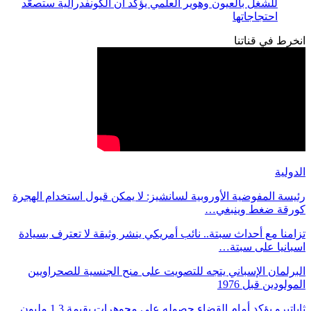
للشغل بالعيون وهوير العلمي يؤكد أن الكونفدرالية ستصعّد
احتجاجاتها
انخرط في قناتنا
الدولية
رئيسة المفوضية الأوروبية لسانشيز: لا يمكن قبول استخدام الهجرة
كورقة ضغط وينبغي…
تزامنا مع أحداث سبتة.. نائب أمريكي ينشر وثيقة لا تعترف بسيادة
اسبانيا على سبتة…
البرلمان الإسباني يتجه للتصويت على منح الجنسية للصحراويين
المولودين قبل 1976
ثاباتيرو يؤكد أمام القضاء حصوله على مجوهرات بقيمة 1.3 مليون