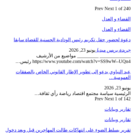
Prev
Next
1 of 240
القضاء و العدل
القضاء و العدل
دعوة لحضور حفل تكريم رئيس الودادية الحسنية للقضاة سابقا
جريدة بريس ميديا
يونيو 23, 2026
_____________ _________ مواضيع من الأرشيف
https://www.youtube.com/watch?v=SS9wW--UQn4 رئيس…
عبد النباوي يدعو إلى تطوير الإطار القانوني الخاص بالصفقات
العمومية…
يونيو 23, 2026
الرئيسية سياسة مجتمع اقتصاد رياضة رأي ثقافة…
Prev
Next
1 of 142
تقارير وبيانات
تقارير وبيانات
تقرير يسلط الضوء على انتهاكات طالت المهاجرين قبل وبعد دخول