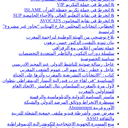
& انخرط في حملة التكريم VIP
& انخرط في حملة تكريم حفظة القرآن ISLAME
& انخرط في نقابة التعليم العالي والأحياء الجامعية SUP
& انخرط في نقابة المحامون AVOCATS
الحطابي: انتخابات المجلس خارج الهيئات “تجاوز غير مشروع”
الرئيسية
بلاغ توضيحي من الهيئة الوطنية لتراجمة المغرب
بيان تنويه بالنقيب الدكتور حسن برهون
حملة تضامن إعلامي مع الزفزافي
سلسلة دورات التكوين والتأطير المتعددة التخصصات
سياسة الخصوصية
عاجل رسالة صوتية للناشط الدولي عبد المجيد الإدريسي
عاجل و خطير : نداء مهم إلى عموم الشعب المغربي
كتاب : “الانتخابات التشريعية بالمغرب وأثرها على الحياة
السياسية “في لقاء حزب فيدرالية اليسار الديمقراطي بتطوان
لأول مرة بالمغرب السليماني ينال الماستر . الاتحاد العام
للمتداولين بالمغرب
ماستر السياسة الدولية والدبلوماسية والرقمنة
مسطرة الانخراط ووثائق المرصد الدولي والشبكة
الأوروعربية Abonnement
معرض صور وأشرطة فيديو ملتقى جمعية الشعلة للتربية
والثقافة ASSO
منع المسيرة الجهوية الاحتجاجية للكونفدرالية الديموقراطية