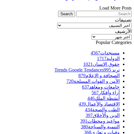
Load More Posts
تصنيفات
تصنيفات
الأرشيف
الأرشيف
Popular Categories
مستجدات
4567
الدولية
1717
حقوق الإنسان
1021
ترند Trends Google Tendances
995
الصحافة و الإعلام
879
الأمن و القوات المسلحة
720
جامعات ومعاهد
637
آراء وأفكار
567
أنشطة الملك
446
الاقتصاد والأعمال
439
الطب والصحة
434
الدين والأخلاق
397
مواعيد ومحطات
391
التنمية والسياحة
380
وفيات و تعازي
368