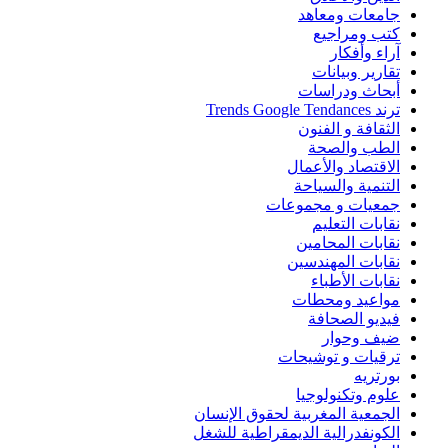
جامعات ومعاهد
كتب ومراجيع
آراء وأفكار
تقارير وبيانات
أبحاث ودراسات
ترند Trends Google Tendances
الثقافة و الفنون
الطب والصحة
الاقتصاد والأعمال
التنمية والسياحة
جمعيات و مجموعات
نقابات التعليم
نقابات المحامين
نقابات المهندسين
نقابات الأطباء
مواعيد ومحطات
فيديو الصحافة
ضيف وحوار
ترقيات و توشيحات
بورتريه
علوم وتكنولوجيا
الجمعية المغربية لحقوق الإنسان
الكونفدرالية الديمقراطية للشغل