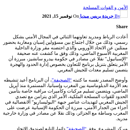
الأمن و القوات المسلحة
By
جريدة بريس ميديا
On
نوفمبر 15, 2021
Share
أعادت الرباط ومدريد تعاونهما الثنائي في المجال الأمني بشكل
رسمي، وذلك من خلال اجتماع بين مسؤولين إسبان ومغاربة بحضور
ممثلين عن الاتحاد الأوروبي والذي احتضنه مقر وزارة الداخلية
المغربية الأسبوع الماضي، وذلك وفق ما كشفت عنه صحيفة
“الإسبانيول” نقلا عن مصادر في حكومة بيدرو سانشيز، مبرزة أن
الأمر يتعلق بتنزيل برنامج للتعاون بخصوص إدارة الحدود والهجرة
يتضمن تسليم معدات للجيش المغربي.
وأوضح المصدر نفسه ما كتبته
“الصحيفة”
، أن البرنامج أعيد تنشيطه
بعد الأزمة الدبلوماسية بين المغرب وإسبانيا، المستمرة منذ أبريل
الماضي، ويتضمن تسليم مركبات وكاميرات مراقبة خاصة بتأمين
الحدود للقوات المسلحة الملكية، الأمر الذي يتزامن مع تصدي
الجيش المغربي لتهديدات عناصر جبهة “البوليساريو” الانفصالية في
أجزاء من الجدار الأمني، مبرزة أن الحكومة الإسبانية عرضت على
المغرب وساطة مع الجزائر، وذلك نقلا عن مصادر في وزارة خارجية
مدريد.
ويركز المشروع وفق
“الصحيفة”
دائما، التابع لصندوق الاتحاد