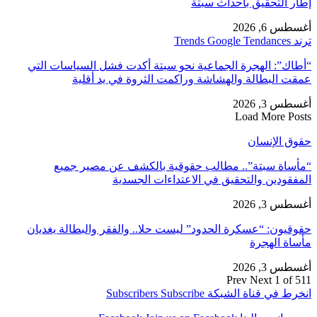
إطار التحقيق بأحداث سبتة
أغسطس 6, 2026
ترند Trends Google Tendances
“أطاك”: الهجرة الجماعية نحو سبتة أكدت فشل السياسات التي
عمقت البطالة والهشاشة وراكمت الثروة في يد أقلية
أغسطس 3, 2026
Load More Posts
حقوق الإنسان
“مأساة سبتة”.. مطالب حقوقية بالكشف عن مصير جميع
المفقودين والتحقيق في الاعتداءات الجسدية
أغسطس 3, 2026
حقوقيون: “عسكرة الحدود” ليست حلا.. والفقر والبطالة يغديان
مأساة الهجرة
أغسطس 3, 2026
Prev
Next
1 of 511
انخرط في قناة الشبكة
Subscribe
Subscribers