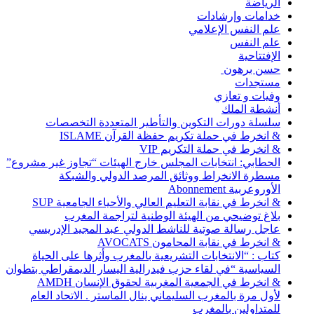
الرياضة
خدامات وإرشادات
علم النفس الإعلامي
علم النفس
الإفتتاحية
حسن برهون
مستجدات
وفيات و تعازي
أنشطة الملك
سلسلة دورات التكوين والتأطير المتعددة التخصصات
& انخرط في حملة تكريم حفظة القرآن ISLAME
& انخرط في حملة التكريم VIP
الحطابي: انتخابات المجلس خارج الهيئات “تجاوز غير مشروع”
مسطرة الانخراط ووثائق المرصد الدولي والشبكة
الأوروعربية Abonnement
& انخرط في نقابة التعليم العالي والأحياء الجامعية SUP
بلاغ توضيحي من الهيئة الوطنية لتراجمة المغرب
عاجل رسالة صوتية للناشط الدولي عبد المجيد الإدريسي
& انخرط في نقابة المحامون AVOCATS
كتاب : “الانتخابات التشريعية بالمغرب وأثرها على الحياة
السياسية “في لقاء حزب فيدرالية اليسار الديمقراطي بتطوان
& انخرط في الجمعية المغربية لحقوق الإنسان AMDH
لأول مرة بالمغرب السليماني ينال الماستر . الاتحاد العام
للمتداولين بالمغرب