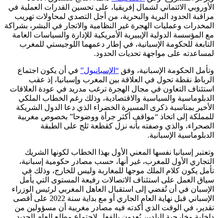
الأوروبي الائتماني لشمال إفريقيا، على تحسين القدرات العملية في
مراقبة الحدود البرية والبحرية، من أجل التصدي لمحاولات تهريب
المخدرات وعمليات الهجرة غير النظامية والاتجار في البشر، بشراكة
مع المؤسسة الدولية الإيبيرية الأمريكية للإدارة والسياسات العامة
التابعة للحكومة الإسبانية، في إطار دعمهما اللوجيستي للمغرب
لمساعدته على مواجهة تحديات الحدود.
وتأمل الحكومة الإسبانية، وفق
“الإسبانيول”
في أن يكون اجتماع
الرباط نقطة تحول في العلاقة بين المغرب وإسبانيا، إذ عقب
استئناف التعاون في مجال الهجرة ترغب مدريد في عودة العلاقات
الدبلوماسية والسياسية والاقتصادية، وذلك رغم الخطاب الملكي
الأخير بمناسبة ذكرى المسيرة الخضراء الذي دعا الدول الشريكة
للمملكة إلى اتخاذ “مواقف أكثر جرأة ووضوحا” بخصوص مغربية
الصحراء، والذي وصفته بأنه نزل كقطعة ثلج على الطبقة
الدبلوماسية الإسبانية.
وتعتبر إسبانيا نفسها المعني الأول بهذا الخطاب لكونها الشريك
التجاري الأول للمغرب، غير أنها، حسب مصادر حكومية إسبانية،
تأمل يكون كلام الملك موجها للمغاربة وليس للخارج، وذلك في
سياق العمل على استئناف الاتصالات رفيعة المستوى التي يأمل
الإسبان في أن تُفضي إلى استقبال العاهل المغربي لرئيس الوزراء
الإسباني قبل نهاية العام الجاري أو مع بداية سنة 2022 على أقصى
تقدير، في الوقت الذي أكدته فيه مصادر مغربية أن مسؤولين من
داخلية وخارجية البلدين يُعدون بالفعل لاجتماع مطلع العام الجديد.