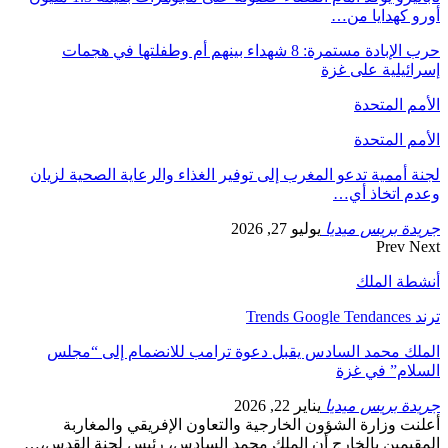
أورو كهدايا من…
حرب الإبادة مستمرة: 8 شهداء بينهم أم وطفلتها في هجمات
إسرائيلية على غزة
الأمم المتحدة
الأمم المتحدة
لجنة أممية تدعو المغرب إلى توفير الغذاء والرعاية الصحية لزيان
وعدم اتخاذ أي…
جريدة بريس ميديا
يوليو 27, 2026
Prev
Next
أنشطة الملك
ترند Trends Google Tendances
الملك محمد السادس يقبل دعوة ترامب للانضمام إلى “مجلس
السلام” في غزة
جريدة بريس ميديا
يناير 22, 2026
أعلنت وزارة الشؤون الخارجية والتعاون الإفريقي والمغاربة
المقيمين بالخارج أن الملك محمد السادس، رئيس لجنة القدس،…