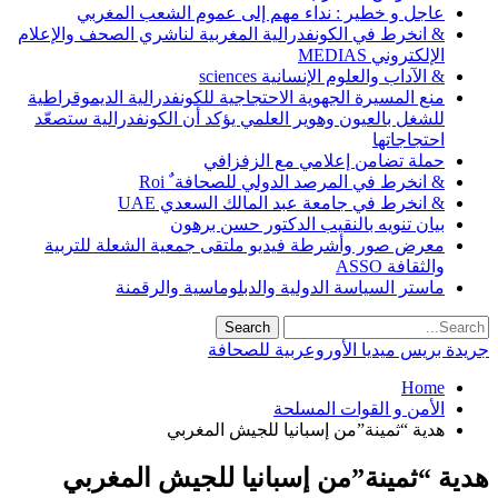
عاجل و خطير : نداء مهم إلى عموم الشعب المغربي
& انخرط في الكونفدرالية المغربية لناشري الصحف والإعلام
الإلكتروني MEDIAS
& الآداب والعلوم الإنسانية sciences
منع المسيرة الجهوية الاحتجاجية للكونفدرالية الديموقراطية
للشغل بالعيون وهوير العلمي يؤكد أن الكونفدرالية ستصعّد
احتجاجاتها
حملة تضامن إعلامي مع الزفزافي
& انخرط في المرصد الدولي للصحافة ٌ Roi
& انخرط في جامعة عبد المالك السعدي UAE
بيان تنويه بالنقيب الدكتور حسن برهون
معرض صور وأشرطة فيديو ملتقى جمعية الشعلة للتربية
والثقافة ASSO
ماستر السياسة الدولية والدبلوماسية والرقمنة
جريدة بريس ميديا الأوروعربية للصحافة
Home
الأمن و القوات المسلحة
هدية “ثمينة”من إسبانيا للجيش المغربي
هدية “ثمينة”من إسبانيا للجيش المغربي