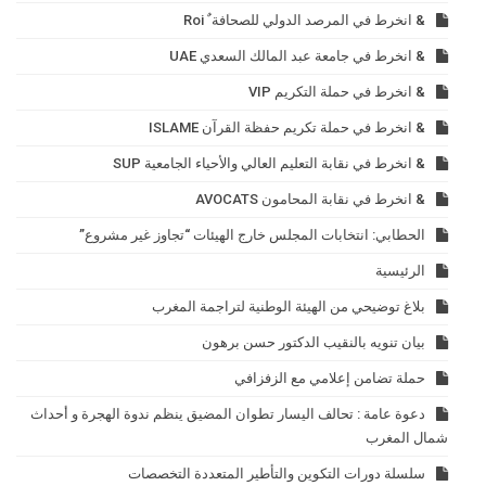
& انخرط في المرصد الدولي للصحافة ٌ Roi
& انخرط في جامعة عبد المالك السعدي UAE
& انخرط في حملة التكريم VIP
& انخرط في حملة تكريم حفظة القرآن ISLAME
& انخرط في نقابة التعليم العالي والأحياء الجامعية SUP
& انخرط في نقابة المحامون AVOCATS
الحطابي: انتخابات المجلس خارج الهيئات “تجاوز غير مشروع”
الرئيسية
بلاغ توضيحي من الهيئة الوطنية لتراجمة المغرب
بيان تنويه بالنقيب الدكتور حسن برهون
حملة تضامن إعلامي مع الزفزافي
دعوة عامة : تحالف اليسار تطوان المضيق ينظم ندوة الهجرة و أحداث
شمال المغرب
سلسلة دورات التكوين والتأطير المتعددة التخصصات