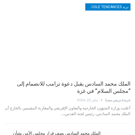
ترند TRENDS GOOGLE TENDANCES
الملك محمد السادس يقبل دعوة ترامب للانضمام إلى
“مجلس السلام” في غزة
جريدة بريس ميديا
يناير 22, 2026
أعلنت وزارة الشؤون الخارجية والتعاون الإفريقي والمغاربة المقيمين بالخارج أن
الملك محمد السادس، رئيس لجنة القدس،…
الملك محمد السادس يصف قرار مجلس الأمن بشأن