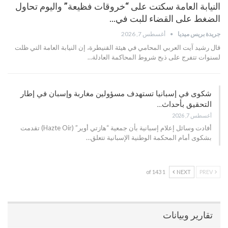
النيابة العامة سكتت على “خروقات فظيعة” واليوم تحاول
الضغط على القضاء للبت في…
جريدة بريس ميديا
أغسطس 7, 2026
قال رشيد آيت العربي المحامي في هيئة القنيطرة، إن النيابة العامة التي ظلت
لسنوات تتفرج على ذبح شروط المحاكمة العادلة…
شكوى في إسبانيا تستهدف مسؤولين مغاربة وإسبان في إطار
التحقيق بأحداث…
أغسطس 7, 2026
أفادت وسائل إعلام إسبانية بأن جمعية “هازتي أوير” (Hazte Oír) تقدمت
بشكوى أمام المحكمة الوطنية الإسبانية تتعلق…
1 of 143
NEXT
PREV
تقارير وبيانات