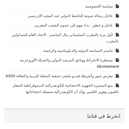
سياسة الخصوصية
عاجل رسالة صوتية للناشط الدولي عبد المجيد الإدريسي
عاجل و خطير : نداء مهم إلى عموم الشعب المغربي
لأول مرة بالمغرب السليماني ينال الماستر . الاتحاد العام للمتداولين
بالمغرب
ماستر السياسة الدولية والدبلوماسية والرقمنة
مسطرة الانخراط ووثائق المرصد الدولي والشبكة الأوروعربية
Abonnement
معرض صور وأشرطة فيديو ملتقى جمعية الشعلة للتربية والثقافة ASSO
منع المسيرة الجهوية الاحتجاجية للكونفدرالية الديموقراطية للشغل
بالعيون وهوير العلمي يؤكد أن الكونفدرالية ستصعّد احتجاجاتها
انخرط في قناتنا