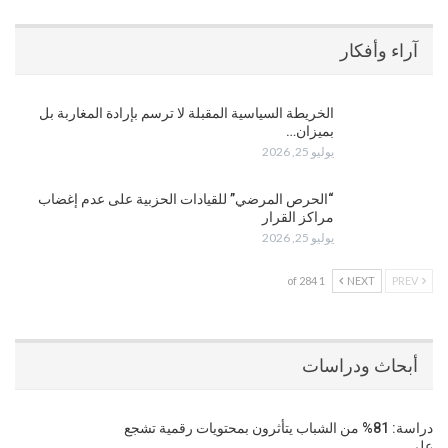
آراء وأفكار
الخريطة السياسية المقبلة لا ترسم بإرادة المغاربة بل
بميزان…
يوليو 25, 2026
“الحرص المرضي” للقيادات الحزبية على عدم إغضاب
مراكز القرار
يوليو 25, 2026
1 of 284
NEXT
PREV
أبحاث ودراسات
دراسة: 81% من الشباب يتأثرون بمحتويات رقمية تشجع
على…