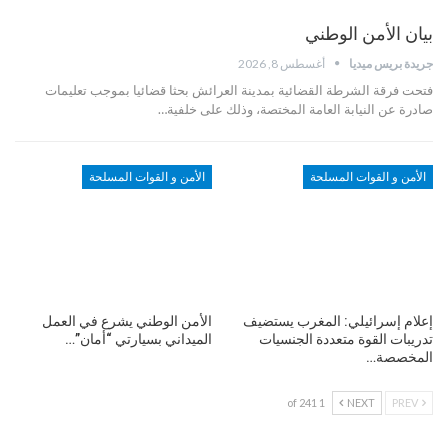
بيان الأمن الوطني
جريدة بريس ميديا
أغسطس 8, 2026
فتحت فرقة الشرطة القضائية بمدينة العرائش بحثا قضائيا بموجب تعليمات
صادرة عن النيابة العامة المختصة، وذلك على خلفية…
الأمن و القوات المسلحة
الأمن و القوات المسلحة
إعلام إسرائيلي: المغرب يستضيف
الأمن الوطني يشرع في العمل
تدريبات القوة متعددة الجنسيات
الميداني بسيارتي “أمان”…
المخصصة…
1 of 241
NEXT
PREV