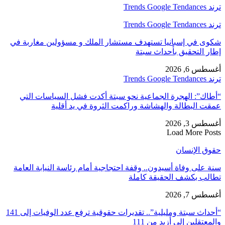
ترند Trends Google Tendances
ترند Trends Google Tendances
شكوى في إسبانيا تستهدف مستشار الملك و مسؤولين مغاربة في
إطار التحقيق بأحداث سبتة
أغسطس 6, 2026
ترند Trends Google Tendances
“أطاك”: الهجرة الجماعية نحو سبتة أكدت فشل السياسات التي
عمقت البطالة والهشاشة وراكمت الثروة في يد أقلية
أغسطس 3, 2026
Load More Posts
حقوق الإنسان
سنة على وفاة أسيدون.. وقفة احتجاجية أمام رئاسة النيابة العامة
تطالب بكشف الحقيقة كاملة
أغسطس 7, 2026
“أحداث سبتة ومليلية”.. تقديرات حقوقية ترفع عدد الوفيات إلى 141
والمعتقلين إلى أزيد من 111