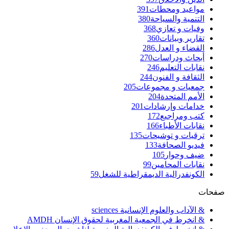
مواعيد ومحطات
391
التنمية والسياحة
380
وفيات و تعازي
368
تقارير وبيانات
360
القضاء و العدل
286
أبحاث ودراسات
270
نقابات التعليم
246
الثقافة و الفنون
244
جمعيات و مجموعات
205
الأمم المتحدة
204
خدامات وإرشادات
201
كتب ومراجيع
172
نقابات الأطباء
166
ترقيات و توشيحات
135
فيديو الصحافة
133
ضيف وحوار
105
نقابات المحامين
99
الكونفدرالية الديمقراطية للشغل
59
صفحات
& الآداب والعلوم الإنسانية sciences
& انخرط في الجمعية المغربية لحقوق الإنسان AMDH