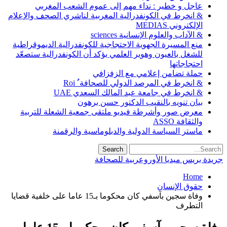
عاجل و خطير : نداء مهم إلى عموم الشعب المغربي
& انخرط في الكونفدرالية المغربية لناشري الصحف والإعلام
الإلكتروني MEDIAS
& الآداب والعلوم الإنسانية sciences
منع المسيرة الجهوية الاحتجاجية للكونفدرالية الديموقراطية
للشغل بالعيون وهوير العلمي يؤكد أن الكونفدرالية ستصعّد
احتجاجاتها
حملة تضامن إعلامي مع الزفزافي
& انخرط في المرصد الدولي للصحافة ٌ Roi
& انخرط في جامعة عبد المالك السعدي UAE
بيان تنويه بالنقيب الدكتور حسن برهون
معرض صور وأشرطة فيديو ملتقى جمعية الشعلة للتربية
والثقافة ASSO
ماستر السياسة الدولية والدبلوماسية والرقمنة
جريدة بريس ميديا الأوروعربية للصحافة
Home
حقوق الإنسان
وفاة سجين بآسفي كان محكوما بـ15 عاما على خلفية قضايا
التطرف