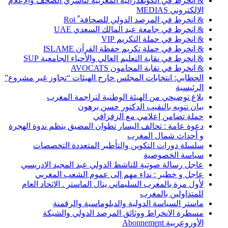
& انخرط في الكونفدرالية المغربية لناشري الصحف والإعلام
الإلكتروني MEDIAS
& انخرط في المرصد الدولي للصحافة ٌ Roi
& انخرط في جامعة عبد المالك السعدي UAE
& انخرط في حملة التكريم VIP
& انخرط في حملة تكريم حفظة القرآن ISLAME
& انخرط في نقابة التعليم العالي والأحياء الجامعية SUP
& انخرط في نقابة المحامون AVOCATS
الحطابي: انتخابات المجلس خارج الهيئات “تجاوز غير مشروع”
الرئيسية
بلاغ توضيحي من الهيئة الوطنية لتراجمة المغرب
بيان تنويه بالنقيب الدكتور حسن برهون
حملة تضامن إعلامي مع الزفزافي
دعوة عامة : تحالف اليسار تطوان المضيق ينظم ندوة الهجرة
و أحداث شمال المغرب
سلسلة دورات التكوين والتأطير المتعددة التخصصات
سياسة الخصوصية
عاجل رسالة صوتية للناشط الدولي عبد المجيد الإدريسي
عاجل و خطير : نداء مهم إلى عموم الشعب المغربي
لأول مرة بالمغرب السليماني ينال الماستر . الاتحاد العام
للمتداولين بالمغرب
ماستر السياسة الدولية والدبلوماسية والرقمنة
مسطرة الانخراط ووثائق المرصد الدولي والشبكة
الأوروعربية Abonnement