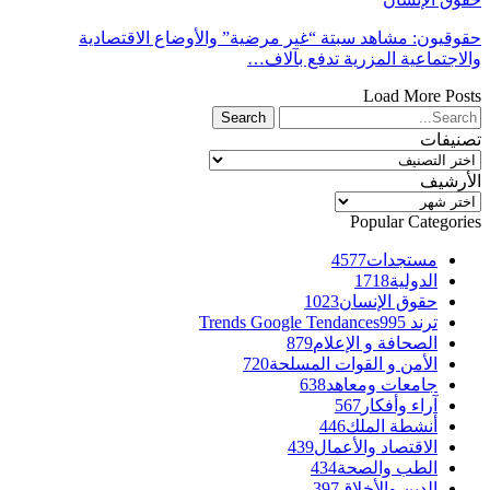
حقوقيون: مشاهد سبتة “غير مرضية” والأوضاع الاقتصادية
والاجتماعية المزرية تدفع بآلاف…
Load More Posts
تصنيفات
تصنيفات
الأرشيف
الأرشيف
Popular Categories
مستجدات
4577
الدولية
1718
حقوق الإنسان
1023
ترند Trends Google Tendances
995
الصحافة و الإعلام
879
الأمن و القوات المسلحة
720
جامعات ومعاهد
638
آراء وأفكار
567
أنشطة الملك
446
الاقتصاد والأعمال
439
الطب والصحة
434
الدين والأخلاق
397