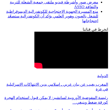
معرض صور وأشرطة فيديو ملتقى جمعية الشعلة للتربية
والثقافة ASSO
منع المسيرة الجهوية الاحتجاجية للكونفدرالية الديموقراطية
للشغل بالعيون وهوير العلمي يؤكد أن الكونفدرالية ستصعّد
احتجاجاتها
انخرط في قناتنا
الدولية
المغرب يغيب عن بيان عربي ـ إسلامي يدين الانتهاكات الإسرائيلية
في غزة
رئيسة المفوضية الأوروبية لسانشيز: لا يمكن قبول استخدام الهجرة
كورقة ضغط وينبغي…