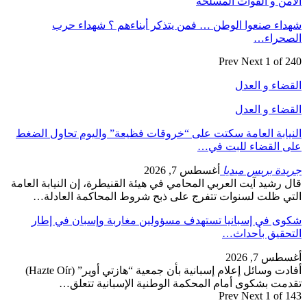
الأمن و القوات المسلحة
شهداء صنعوا الوطن … فمن يتذكر أبناءهم ؟ شهداء حرب
الصحراء…
Prev
Next
1 of 240
القضاء و العدل
القضاء و العدل
النيابة العامة سكتت على “خروقات فظيعة” واليوم تحاول الضغط
على القضاء للبت في…
جريدة بريس ميديا
أغسطس 7, 2026
قال رشيد آيت العربي المحامي في هيئة القنيطرة، إن النيابة العامة
التي ظلت لسنوات تتفرج على ذبح شروط المحاكمة العادلة…
شكوى في إسبانيا تستهدف مسؤولين مغاربة وإسبان في إطار
التحقيق بأحداث…
أغسطس 7, 2026
أفادت وسائل إعلام إسبانية بأن جمعية “هازتي أوير” (Hazte Oír)
تقدمت بشكوى أمام المحكمة الوطنية الإسبانية تتعلق…
Prev
Next
1 of 143