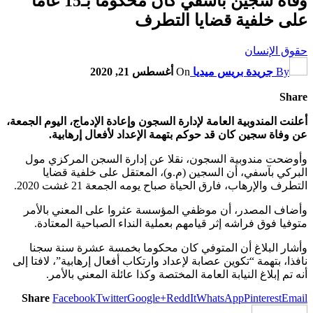
وفاة سجين بآسفي كان محكوما بـ15 عاما
على خلفية قضايا التطرف
حقوق الإنسان
By
جريدة بريس ميديا
On
أغسطس 21, 2020
Share
أعلنت المندوبية العامة لإدارة السجون وإعادة الإدماج، اليوم الجمعة،
عن وفاة سجين كان قد حوكم بتهمة الإعداد لأفعال إرهابية.
وأوضحت مندوبية السجون، نقلا عن إدارة السجن المركزي مول
البركي بآسفي، أن السجين (م.و)، المعتقل على خلفية قضايا
التطرف والإرهاب، فارق الحياة صباح يومه الجمعة 21 غشت 2020.
وأضاف المصدر، أن موظفي المؤسسة عثروا على المعني بالأمر
متوفيا فوق فراشه إثر قيامهم بعملية النداء الصباحية المعتادة.
وأشار البلاغ أن المتوفي كان محكوما بخمسة عشرة سنة سجنا
نافذا، بتهمة “تكوين عصابة لإعداد وارتكاب أفعال إرهابية”، لافتا إلى
أنه تم إبلاغ النيابة العامة المختصة وكذا عائلة المعني بالأمر.
Share
Facebook
Twitter
Google+
ReddIt
WhatsApp
Pinterest
Email