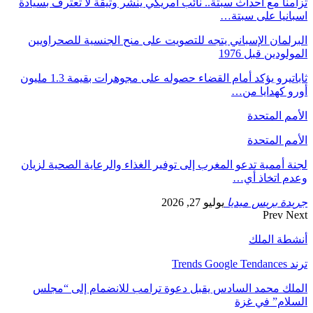
تزامنا مع أحداث سبتة.. نائب أمريكي ينشر وثيقة لا تعترف بسيادة
اسبانيا على سبتة…
البرلمان الإسباني يتجه للتصويت على منح الجنسية للصحراويين
المولودين قبل 1976
ثاباتيرو يؤكد أمام القضاء حصوله على مجوهرات بقيمة 1.3 مليون
أورو كهدايا من…
الأمم المتحدة
الأمم المتحدة
لجنة أممية تدعو المغرب إلى توفير الغذاء والرعاية الصحية لزيان
وعدم اتخاذ أي…
جريدة بريس ميديا
يوليو 27, 2026
Prev
Next
أنشطة الملك
ترند Trends Google Tendances
الملك محمد السادس يقبل دعوة ترامب للانضمام إلى “مجلس
السلام” في غزة