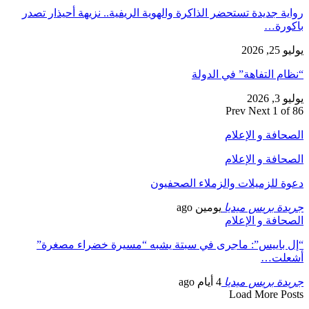
رواية جديدة تستحضر الذاكرة والهوية الريفية.. نزيهة أحيذار تصدر
باكورة…
يوليو 25, 2026
“نظام التفاهة” في الدولة
يوليو 3, 2026
Prev
Next
1 of 86
الصحافة و الإعلام
الصحافة و الإعلام
دعوة للزميلات والزملاء الصحفيون
جريدة بريس ميديا
يومين ago
الصحافة و الإعلام
“إل باييس”: ماجرى في سبتة يشبه “مسيرة خضراء مصغرة”
أشعلت…
جريدة بريس ميديا
4 أيام ago
Load More Posts