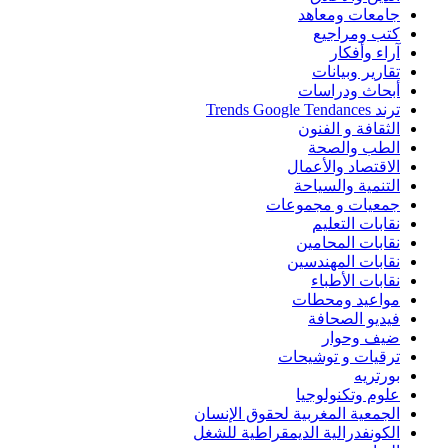
جامعات ومعاهد
كتب ومراجيع
آراء وأفكار
تقارير وبيانات
أبحاث ودراسات
ترند Trends Google Tendances
الثقافة و الفنون
الطب والصحة
الاقتصاد والأعمال
التنمية والسياحة
جمعيات و مجموعات
نقابات التعليم
نقابات المحامين
نقابات المهندسين
نقابات الأطباء
مواعيد ومحطات
فيديو الصحافة
ضيف وحوار
ترقيات و توشيحات
بورتريه
علوم وتكنولوجيا
الجمعية المغربية لحقوق الإنسان
الكونفدرالية الديمقراطية للشغل