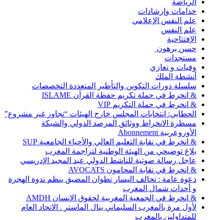
الرياضة
خدامات وإرشادات
علم النفس الإعلامي
علم النفس
الإفتتاحية
حسن برهون
مستجدات
وفيات و تعازي
أنشطة الملك
سلسلة دورات التكوين والتأطير المتعددة التخصصات
& انخرط في حملة تكريم حفظة القرآن ISLAME
& انخرط في حملة التكريم VIP
الحطابي: انتخابات المجلس خارج الهيئات “تجاوز غير مشروع”
مسطرة الانخراط ووثائق المرصد الدولي والشبكة
الأوروعربية Abonnement
& انخرط في نقابة التعليم العالي والأحياء الجامعية SUP
بلاغ توضيحي من الهيئة الوطنية لتراجمة المغرب
عاجل رسالة صوتية للناشط الدولي عبد المجيد الإدريسي
& انخرط في نقابة المحامون AVOCATS
دعوة عامة : تحالف اليسار تطوان المضيق ينظم ندوة الهجرة
و أحداث شمال المغرب
& انخرط في الجمعية المغربية لحقوق الإنسان AMDH
لأول مرة بالمغرب السليماني ينال الماستر . الاتحاد العام
للمتداولين بالمغرب