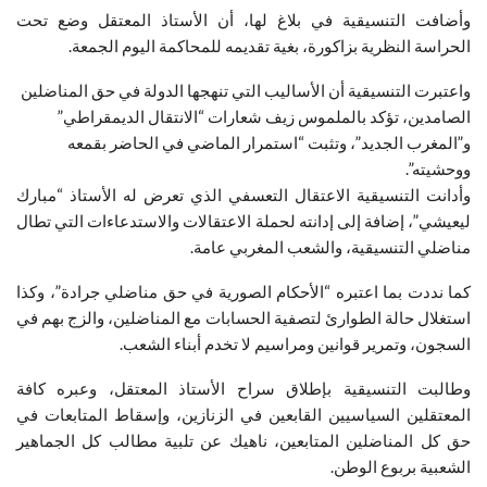
وأضافت التنسيقية في بلاغ لها، أن الأستاذ المعتقل وضع تحت
الحراسة النظرية بزاكورة، بغية تقديمه للمحاكمة اليوم الجمعة.
واعتبرت التنسيقية أن الأساليب التي تنهجها الدولة في حق المناضلين
الصامدين، تؤكد بالملموس زيف شعارات “الانتقال الديمقراطي”
و”المغرب الجديد”، وتثبت “استمرار الماضي في الحاضر بقمعه
ووحشيته”.
وأدانت التنسيقية الاعتقال التعسفي الذي تعرض له الأستاذ “مبارك
ليعيشي”، إضافة إلى إدانته لحملة الاعتقالات والاستدعاءات التي تطال
مناضلي التنسيقية، والشعب المغربي عامة.
كما نددت بما اعتبره “الأحكام الصورية في حق مناضلي جرادة”، وكذا
استغلال حالة الطوارئ لتصفية الحسابات مع المناضلين، والزج بهم في
السجون، وتمرير قوانين ومراسيم لا تخدم أبناء الشعب.
وطالبت التنسيقية بإطلاق سراح الأستاذ المعتقل، وعبره كافة
المعتقلين السياسيين القابعين في الزنازين، وإسقاط المتابعات في
حق كل المناضلين المتابعين، ناهيك عن تلبية مطالب كل الجماهير
الشعبية بربوع الوطن.