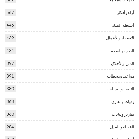
آراء وأفكار
567
أنشطة الملك
446
الاقتصاد والأعمال
439
الطب والصحة
434
الدين والأخلاق
397
مواعيد ومحطات
391
التنمية والسياحة
380
وفيات و تعازي
368
تقارير وبيانات
360
القضاء و العدل
284