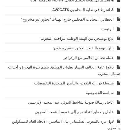
& انخرط في نقابة التعليم العالي والأحياء الجامعية SUP
& انخرط في نقابة المحامون AVOCATS
الحطابي: انتخابات المجلس خارج الهيئات “تجاوز غير مشروع”
الرئيسية
بلاغ توضيحي من الهيئة الوطنية لتراجمة المغرب
بيان تنويه بالنقيب الدكتور حسن برهون
حملة تضامن إعلامي مع الزفزافي
دعوة عامة : تحالف اليسار تطوان المضيق ينظم ندوة الهجرة و أحداث
شمال المغرب
سلسلة دورات التكوين والتأطير المتعددة التخصصات
سياسة الخصوصية
عاجل رسالة صوتية للناشط الدولي عبد المجيد الإدريسي
عاجل و خطير : نداء مهم إلى عموم الشعب المغربي
لأول مرة بالمغرب السليماني ينال الماستر . الاتحاد العام للمتداولين
بالمغرب