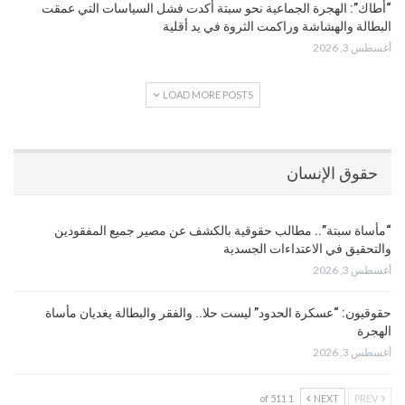
“أطاك”: الهجرة الجماعية نحو سبتة أكدت فشل السياسات التي عمقت
البطالة والهشاشة وراكمت الثروة في يد أقلية
أغسطس 3, 2026
LOAD MORE POSTS
حقوق الإنسان
“مأساة سبتة”.. مطالب حقوقية بالكشف عن مصير جميع المفقودين
والتحقيق في الاعتداءات الجسدية
أغسطس 3, 2026
حقوقيون: “عسكرة الحدود” ليست حلا.. والفقر والبطالة يغديان مأساة
الهجرة
أغسطس 3, 2026
1 of 511
NEXT
PREV