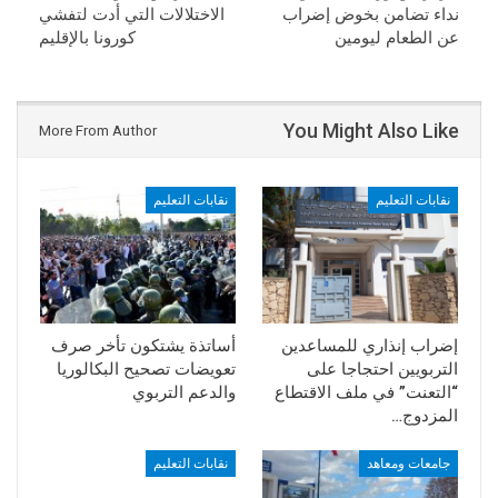
نداء تضامن بخوض إضراب
الاختلالات التي أدت لتفشي
عن الطعام ليومين
كورونا بالإقليم
You Might Also Like
More From Author
نقابات التعليم
نقابات التعليم
إضراب إنذاري للمساعدين
أساتذة يشتكون تأخر صرف
التربويين احتجاجا على
تعويضات تصحيح البكالوريا
“التعنت” في ملف الاقتطاع
والدعم التربوي
المزدوج…
جامعات ومعاهد
نقابات التعليم