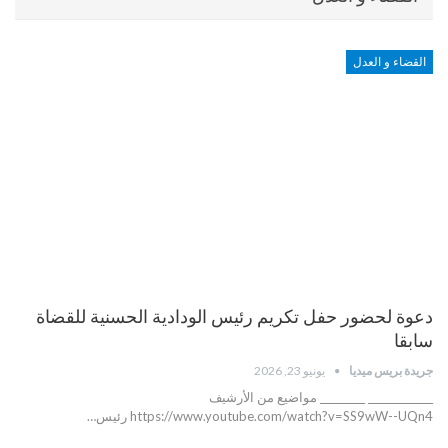
القضاء و العدل
دعوة لحضور حفل تكريم رئيس الودادية الحسنية للقضاة
سابقا
جريدة بريس ميديا
يونيو 23, 2026
_____________ _________ مواضيع من الأرشيف
https://www.youtube.com/watch?v=SS9wW--UQn4 رئيس…