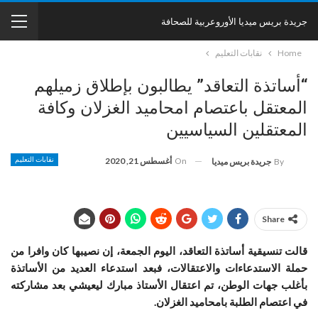
جريدة بريس ميديا الأوروعربية للصحافة
Home
نقابات التعليم
“أساتذة التعاقد” يطالبون بإطلاق زميلهم
المعتقل باعتصام امحاميد الغزلان وكافة
المعتقلين السياسيين
On
أغسطس 21, 2020
نقابات التعليم
By
جريدة بريس ميديا
Share
قالت تنسيقية أساتذة التعاقد، اليوم الجمعة، إن نصيبها كان وافرا من
حملة الاستدعاءات والاعتقالات، فبعد استدعاء العديد من الأساتذة
بأغلب جهات الوطن، تم اعتقال الأستاذ مبارك ليعيشي بعد مشاركته
في اعتصام الطلبة بامحاميد الغزلان.