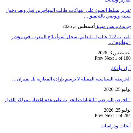
تقرير يسلط الضوء على انتهاكات طالت المهاجرين قبل وبعد دخول
سبتة ويوصي بالتحقيق…
جريدة بريس ميديا
أغسطس 3, 2026
المرتبة 122 عالميا.. التعليم يسجل أسوأ نتائج المغرب في مؤشر
“ليغاتوم”…
أغسطس 3, 2026
Prev
Next
1 of 180
آراء وأفكار
الخريطة السياسية المقبلة لا ترسم بإرادة المغاربة بل بميزان…
يوليو 25, 2026
“الحرص المرضي” للقيادات الحزبية على عدم إغضاب مراكز القرار
يوليو 25, 2026
Prev
Next
1 of 284
أبحاث ودراسات