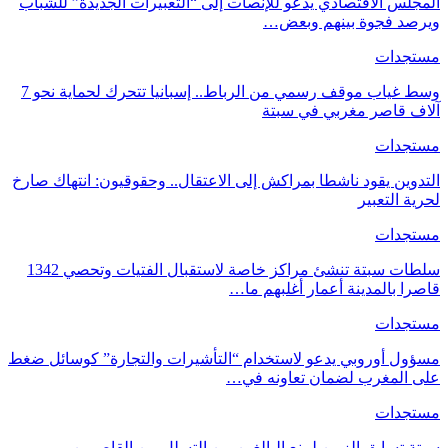
المجلس الاقتصادي يدعو للإنصات إلى “التعبيرات الجديدة” للشباب
ويرصد فجوة بينهم وبعض…
مستجدات
وسط غياب موقف رسمي من الرباط.. إسبانيا تتحرك لحماية نحو 7
آلاف قاصر مغربي في سبتة
مستجدات
التدوين يقود ناشطا بمراكش إلى الاعتقال.. وحقوقيون: انتهاك صارخ
لحرية التعبير
مستجدات
سلطات سبتة تنشئ مراكز خاصة لاستقبال الفتيات وتحصي 1342
قاصرا بالمدينة أعمار أغلبهم ما…
مستجدات
مسؤول أوروبي يدعو لاستخدام “التأشيرات والتجارة” كوسائل ضغط
على المغرب لضمان تعاونه في…
مستجدات
سبتة تسابق الزمن لمنع البالغين من التسلل بين القاصرين