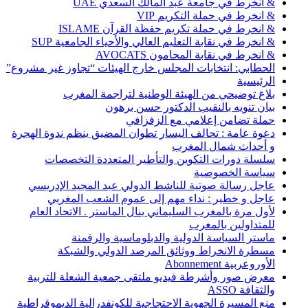
& انخرط في جامعة عبد المالك السعدي UAE
& انخرط في حملة التكريم VIP
& انخرط في حملة تكريم حفظة القرآن ISLAME
& انخرط في نقابة التعليم العالي والأحياء الجامعية SUP
& انخرط في نقابة المحامون AVOCATS
الحطابي: انتخابات المجلس خارج الهيئات “تجاوز غير مشروع”
الرئيسية
بلاغ توضيحي من الهيئة الوطنية لتراجمة المغرب
بيان تنويه بالنقيب الدكتور حسن برهون
حملة تضامن إعلامي مع الزفزافي
دعوة عامة : تحالف اليسار تطوان المضيق ينظم ندوة الهجرة
و أحداث شمال المغرب
سلسلة دورات التكوين والتأطير المتعددة التخصصات
سياسة الخصوصية
عاجل رسالة صوتية للناشط الدولي عبد المجيد الإدريسي
عاجل و خطير : نداء مهم إلى عموم الشعب المغربي
لأول مرة بالمغرب السليماني ينال الماستر . الاتحاد العام
للمتداولين بالمغرب
ماستر السياسة الدولية والدبلوماسية والرقمنة
مسطرة الانخراط ووثائق المرصد الدولي والشبكة
الأوروعربية Abonnement
معرض صور وأشرطة فيديو ملتقى جمعية الشعلة للتربية
والثقافة ASSO
منع المسيرة الجهوية الاحتجاجية للكونفدرالية الديموقراطية