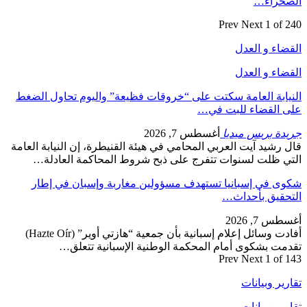
الصحراء…
Prev
Next
1 of 240
القضاء و العدل
القضاء و العدل
النيابة العامة سكتت على “خروقات فظيعة” واليوم تحاول الضغط
على القضاء للبت في…
جريدة بريس ميديا
أغسطس 7, 2026
قال رشيد آيت العربي المحامي في هيئة القنيطرة، إن النيابة العامة
التي ظلت لسنوات تتفرج على ذبح شروط المحاكمة العادلة…
شكوى في إسبانيا تستهدف مسؤولين مغاربة وإسبان في إطار
التحقيق بأحداث…
أغسطس 7, 2026
أفادت وسائل إعلام إسبانية بأن جمعية “هازتي أوير” (Hazte Oír)
تقدمت بشكوى أمام المحكمة الوطنية الإسبانية تتعلق…
Prev
Next
1 of 143
تقارير وبيانات
تقارير وبيانات