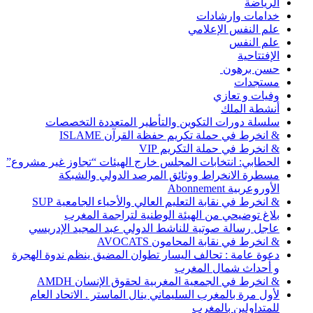
الرياضة
خدامات وإرشادات
علم النفس الإعلامي
علم النفس
الإفتتاحية
حسن برهون
مستجدات
وفيات و تعازي
أنشطة الملك
سلسلة دورات التكوين والتأطير المتعددة التخصصات
& انخرط في حملة تكريم حفظة القرآن ISLAME
& انخرط في حملة التكريم VIP
الحطابي: انتخابات المجلس خارج الهيئات “تجاوز غير مشروع”
مسطرة الانخراط ووثائق المرصد الدولي والشبكة
الأوروعربية Abonnement
& انخرط في نقابة التعليم العالي والأحياء الجامعية SUP
بلاغ توضيحي من الهيئة الوطنية لتراجمة المغرب
عاجل رسالة صوتية للناشط الدولي عبد المجيد الإدريسي
& انخرط في نقابة المحامون AVOCATS
دعوة عامة : تحالف اليسار تطوان المضيق ينظم ندوة الهجرة
و أحداث شمال المغرب
& انخرط في الجمعية المغربية لحقوق الإنسان AMDH
لأول مرة بالمغرب السليماني ينال الماستر . الاتحاد العام
للمتداولين بالمغرب