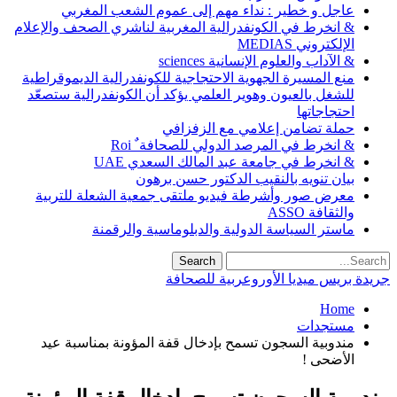
عاجل و خطير : نداء مهم إلى عموم الشعب المغربي
& انخرط في الكونفدرالية المغربية لناشري الصحف والإعلام
الإلكتروني MEDIAS
& الآداب والعلوم الإنسانية sciences
منع المسيرة الجهوية الاحتجاجية للكونفدرالية الديموقراطية
للشغل بالعيون وهوير العلمي يؤكد أن الكونفدرالية ستصعّد
احتجاجاتها
حملة تضامن إعلامي مع الزفزافي
& انخرط في المرصد الدولي للصحافة ٌ Roi
& انخرط في جامعة عبد المالك السعدي UAE
بيان تنويه بالنقيب الدكتور حسن برهون
معرض صور وأشرطة فيديو ملتقى جمعية الشعلة للتربية
والثقافة ASSO
ماستر السياسة الدولية والدبلوماسية والرقمنة
جريدة بريس ميديا الأوروعربية للصحافة
Home
مستجدات
مندوبية السجون تسمح بإدخال قفة المؤونة بمناسبة عيد
الأضحى !