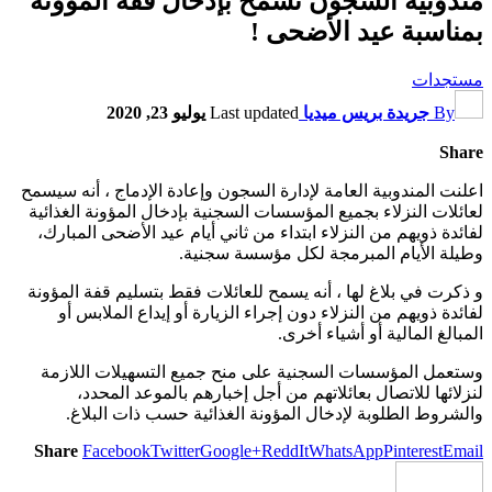
مندوبية السجون تسمح بإدخال قفة المؤونة
بمناسبة عيد الأضحى !
مستجدات
By
جريدة بريس ميديا
Last updated
يوليو 23, 2020
Share
اعلنت المندوبية العامة لإدارة السجون وإعادة الإدماج ، أنه سيسمح
لعائلات النزلاء بجميع المؤسسات السجنية بإدخال المؤونة الغذائية
لفائدة ذويهم من النزلاء ابتداء من ثاني أيام عيد الأضحى المبارك،
وطيلة الأيام المبرمجة لكل مؤسسة سجنية.
و ذكرت في بلاغ لها ، أنه يسمح للعائلات فقط بتسليم قفة المؤونة
لفائدة ذويهم من النزلاء دون إجراء الزيارة أو إيداع الملابس أو
المبالغ المالية أو أشياء أخرى.
وستعمل المؤسسات السجنية على منح جميع التسهيلات اللازمة
لنزلائها للاتصال بعائلاتهم من أجل إخبارهم بالموعد المحدد،
والشروط الطلوبة لإدخال المؤونة الغذائية حسب ذات البلاغ.
Share
Facebook
Twitter
Google+
ReddIt
WhatsApp
Pinterest
Email