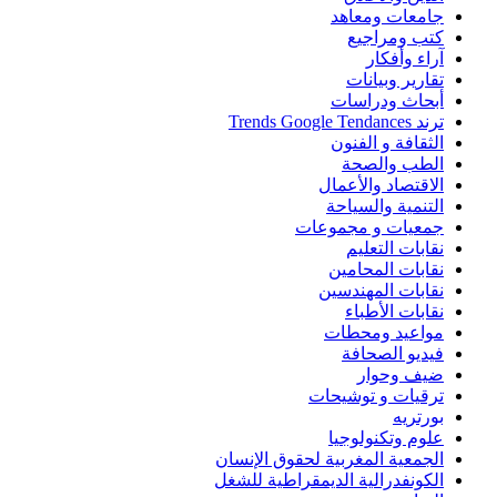
جامعات ومعاهد
كتب ومراجيع
آراء وأفكار
تقارير وبيانات
أبحاث ودراسات
ترند Trends Google Tendances
الثقافة و الفنون
الطب والصحة
الاقتصاد والأعمال
التنمية والسياحة
جمعيات و مجموعات
نقابات التعليم
نقابات المحامين
نقابات المهندسين
نقابات الأطباء
مواعيد ومحطات
فيديو الصحافة
ضيف وحوار
ترقيات و توشيحات
بورتريه
علوم وتكنولوجيا
الجمعية المغربية لحقوق الإنسان
الكونفدرالية الديمقراطية للشغل