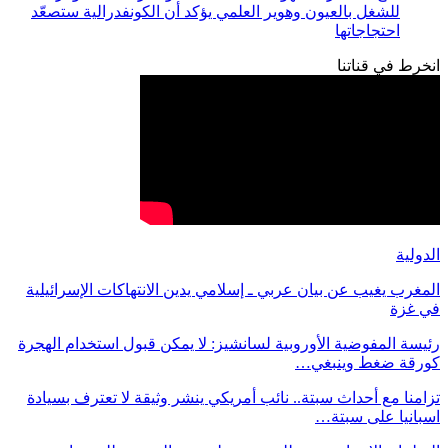
للشغل بالعيون وهوير العلمي يؤكد أن الكونفدرالية ستصعّد
احتجاجاتها
انخرط في قناتنا
الدولية
المغرب يغيب عن بيان عربي ـ إسلامي يدين الانتهاكات الإسرائيلية
في غزة
رئيسة المفوضية الأوروبية لسانشيز: لا يمكن قبول استخدام الهجرة
كورقة ضغط وينبغي…
تزامنا مع أحداث سبتة.. نائب أمريكي ينشر وثيقة لا تعترف بسيادة
اسبانيا على سبتة…