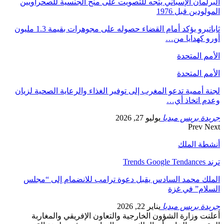
البرلمان الإسباني يتجه للتصويت على منح الجنسية للصحراويين
المولودين قبل 1976
ثاباتيرو يؤكد أمام القضاء حصوله على مجوهرات بقيمة 1.3 مليون
أورو كهدايا من…
الأمم المتحدة
الأمم المتحدة
لجنة أممية تدعو المغرب إلى توفير الغذاء والرعاية الصحية لزيان
وعدم اتخاذ أي…
جريدة بريس ميديا
يوليو 27, 2026
Prev
Next
أنشطة الملك
ترند Trends Google Tendances
الملك محمد السادس يقبل دعوة ترامب للانضمام إلى “مجلس
السلام” في غزة
جريدة بريس ميديا
يناير 22, 2026
أعلنت وزارة الشؤون الخارجية والتعاون الإفريقي والمغاربة