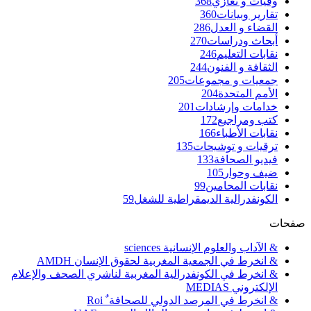
وفيات و تعازي
368
تقارير وبيانات
360
القضاء و العدل
286
أبحاث ودراسات
270
نقابات التعليم
246
الثقافة و الفنون
244
جمعيات و مجموعات
205
الأمم المتحدة
204
خدامات وإرشادات
201
كتب ومراجيع
172
نقابات الأطباء
166
ترقيات و توشيحات
135
فيديو الصحافة
133
ضيف وحوار
105
نقابات المحامين
99
الكونفدرالية الديمقراطية للشغل
59
صفحات
& الآداب والعلوم الإنسانية sciences
& انخرط في الجمعية المغربية لحقوق الإنسان AMDH
& انخرط في الكونفدرالية المغربية لناشري الصحف والإعلام
الإلكتروني MEDIAS
& انخرط في المرصد الدولي للصحافة ٌ Roi