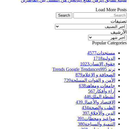
Load More Posts
تصنيفات
تصنيفات
الأرشيف
الأرشيف
Popular Categories
مستجدات
4577
الدولية
1718
حقوق الإنسان
1023
ترند Trends Google Tendances
995
الصحافة و الإعلام
879
الأمن و القوات المسلحة
720
جامعات ومعاهد
638
آراء وأفكار
567
أنشطة الملك
446
الاقتصاد والأعمال
439
الطب والصحة
434
الدين والأخلاق
397
مواعيد ومحطات
391
التنمية والسياحة
380