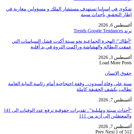
شكوى في إسبانيا تستهدف مستشار الملك و مسؤولين مغاربة في
إطار التحقيق بأحداث سبتة
أغسطس 6, 2026
ترند Trends Google Tendances
“أطاك”: الهجرة الجماعية نحو سبتة أكدت فشل السياسات التي
عمقت البطالة والهشاشة وراكمت الثروة في يد أقلية
أغسطس 3, 2026
Load More Posts
حقوق الإنسان
سنة على وفاة أسيدون.. وقفة احتجاجية أمام رئاسة النيابة العامة
تطالب بكشف الحقيقة كاملة
أغسطس 7, 2026
“أحداث سبتة ومليلية”.. تقديرات حقوقية ترفع عدد الوفيات إلى 141
والمعتقلين إلى أزيد من 111
أغسطس 7, 2026
Prev
Next
1 of 512