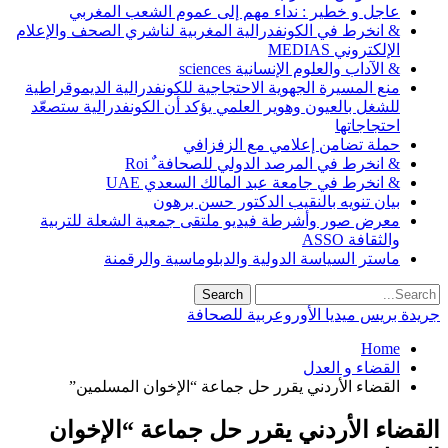
عاجل و خطير : نداء مهم إلى عموم الشعب المغربي
& انخرط في الكونفدرالية المغربية لناشري الصحف والإعلام
الإلكتروني MEDIAS
& الآداب والعلوم الإنسانية sciences
منع المسيرة الجهوية الاحتجاجية للكونفدرالية الديموقراطية
للشغل بالعيون وهوير العلمي يؤكد أن الكونفدرالية ستصعّد
احتجاجاتها
حملة تضامن إعلامي مع الزفزافي
& انخرط في المرصد الدولي للصحافة ٌ Roi
& انخرط في جامعة عبد المالك السعدي UAE
بيان تنويه بالنقيب الدكتور حسن برهون
معرض صور وأشرطة فيديو ملتقى جمعية الشعلة للتربية
والثقافة ASSO
ماستر السياسة الدولية والدبلوماسية والرقمنة
جريدة بريس ميديا الأوروعربية للصحافة
Home
القضاء و العدل
القضاء الأردني يقرر حل جماعة “الإخوان المسلمين”
القضاء الأردني يقرر حل جماعة “الإخوان