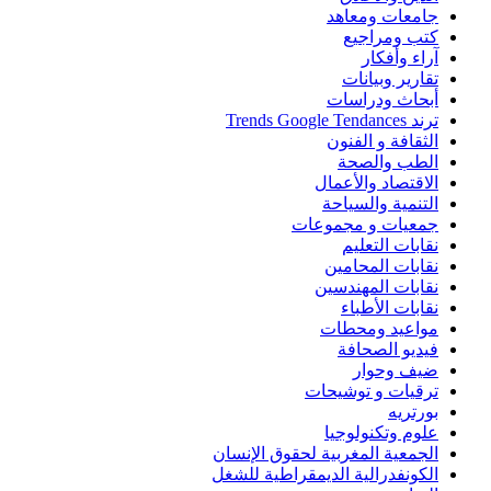
جامعات ومعاهد
كتب ومراجيع
آراء وأفكار
تقارير وبيانات
أبحاث ودراسات
ترند Trends Google Tendances
الثقافة و الفنون
الطب والصحة
الاقتصاد والأعمال
التنمية والسياحة
جمعيات و مجموعات
نقابات التعليم
نقابات المحامين
نقابات المهندسين
نقابات الأطباء
مواعيد ومحطات
فيديو الصحافة
ضيف وحوار
ترقيات و توشيحات
بورتريه
علوم وتكنولوجيا
الجمعية المغربية لحقوق الإنسان
الكونفدرالية الديمقراطية للشغل