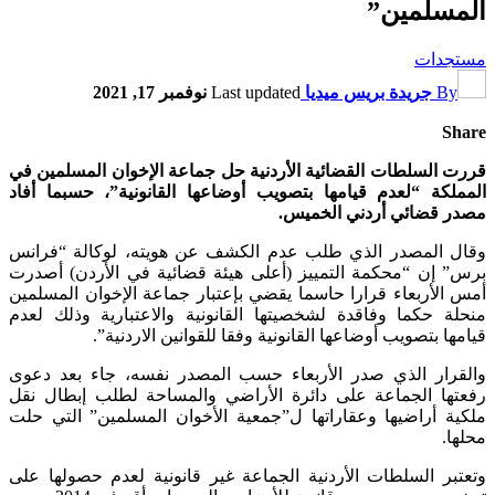
المسلمين”
مستجدات
By
جريدة بريس ميديا
Last updated
نوفمبر 17, 2021
Share
قررت السلطات القضائية الأردنية حل جماعة الإخوان المسلمين في
المملكة “لعدم قيامها بتصويب أوضاعها القانونية”، حسبما أفاد
مصدر قضائي أردني الخميس.
وقال المصدر الذي طلب عدم الكشف عن هويته، لوكالة “فرانس
برس” إن “محكمة التمييز (أعلى هيئة قضائية في الأردن) أصدرت
أمس الأربعاء قرارا حاسما يقضي بإعتبار جماعة الإخوان المسلمين
منحلة حكما وفاقدة لشخصيتها القانونية والاعتبارية وذلك لعدم
قيامها بتصويب أوضاعها القانونية وفقا للقوانين الاردنية”.
والقرار الذي صدر الأربعاء حسب المصدر نفسه، جاء بعد دعوى
رفعتها الجماعة على دائرة الأراضي والمساحة لطلب إبطال نقل
ملكية أراضيها وعقاراتها ل”جمعية الأخوان المسلمين” التي حلت
محلها.
وتعتبر السلطات الأردنية الجماعة غير قانونية لعدم حصولها على