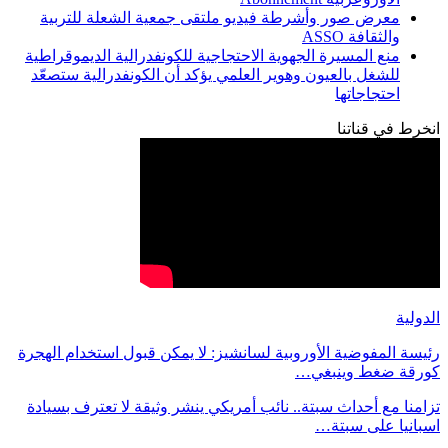
معرض صور وأشرطة فيديو ملتقى جمعية الشعلة للتربية
والثقافة ASSO
منع المسيرة الجهوية الاحتجاجية للكونفدرالية الديموقراطية
للشغل بالعيون وهوير العلمي يؤكد أن الكونفدرالية ستصعّد
احتجاجاتها
انخرط في قناتنا
الدولية
رئيسة المفوضية الأوروبية لسانشيز: لا يمكن قبول استخدام الهجرة
كورقة ضغط وينبغي…
تزامنا مع أحداث سبتة.. نائب أمريكي ينشر وثيقة لا تعترف بسيادة
اسبانيا على سبتة…