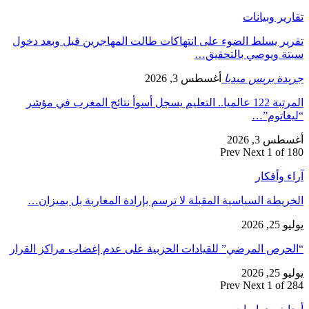
تقارير وبيانات
تقرير يسلط الضوء على انتهاكات طالت المهاجرين قبل وبعد دخول
سبتة ويوصي بالتحقيق…
جريدة بريس ميديا
أغسطس 3, 2026
المرتبة 122 عالميا.. التعليم يسجل أسوأ نتائج المغرب في مؤشر
“ليغاتوم”…
أغسطس 3, 2026
Prev
Next
1 of 180
آراء وأفكار
الخريطة السياسية المقبلة لا ترسم بإرادة المغاربة بل بميزان…
يوليو 25, 2026
“الحرص المرضي” للقيادات الحزبية على عدم إغضاب مراكز القرار
يوليو 25, 2026
Prev
Next
1 of 284