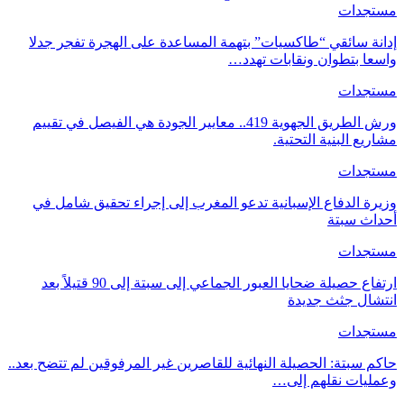
مستجدات
إدانة سائقي “طاكسيات” بتهمة المساعدة على الهجرة تفجر جدلا
واسعا بتطوان ونقابات تهدد…
مستجدات
ورش الطريق الجهوية 419.. معايير الجودة هي الفيصل في تقييم
مشاريع البنية التحتية.
مستجدات
وزيرة الدفاع الإسبانية تدعو المغرب إلى إجراء تحقيق شامل في
أحداث سبتة
مستجدات
ارتفاع حصيلة ضحايا العبور الجماعي إلى سبتة إلى 90 قتيلاً بعد
انتشال جثث جديدة
مستجدات
حاكم سبتة: الحصيلة النهائية للقاصرين غير المرفوقين لم تتضح بعد..
وعمليات نقلهم إلى…