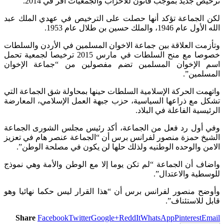
ترخيص جديد بموجب قانون للأحزاب والجمعيات أقر في 2014.
لكن الجماعة تؤكد أنها حصلت على الترخيص في عهدي الملك عبد
الله الأول عام 1946، والملك حسين بن طلال عام 1953.
وتأزمت العلاقة بين جماعة الاخوان المسلمين في الأردن والسلطات
خصوصا مع منح السلطات في مارس 2015 ترخيصا لجمعية تحمل
اسم الإخوان المسلمين تضم مفصولين من “جماعة الإخوان
المسلمين”.
واتهمت الحركة الإسلامية السلطات حينها بمحاولة شق الجماعة التي
تشكل مع ذراعها السياسية، حزب جبهة العمل الإسلامي، المعارضة
الرئيسية الفاعلة في البلاد.
وفي أول رد فعل من الجماعة، أكد رئيس مجلس الشورى الجماعة
الشيخ حمزة منصور لفرانس برس أن “الجماعة عنصر هام في تعزيز
الامن والوحده الوطنيه ولذلك حلها لن يكون في مصلحة الوطن”.
واضاف أن الجماعة “لم تكن يوما إلا مع الوطن والأمة وهي نموذج
للوسطية والاعتدال”.
وأوضح منصور لفرانس برس أن “هذا القرار ليس حكما نهائيا وهو
قابل للاستئناف”.
Share
Facebook
Twitter
Google+
ReddIt
WhatsApp
Pinterest
Email