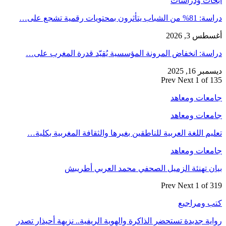
أبحاث ودراسات
دراسة: 81% من الشباب يتأثرون بمحتويات رقمية تشجع على…
أغسطس 3, 2026
دراسة: انخفاض المرونة المؤسسية يُقيّد قدرة المغرب على…
ديسمبر 16, 2025
Prev
Next
1 of 135
جامعات ومعاهد
جامعات ومعاهد
تعليم اللغة العربية للناطقين بغيرها والثقافة المغربية بكلية…
جامعات ومعاهد
بيان تهنئة الزميل الصحفي محمد العربي أطريبش
Prev
Next
1 of 319
كتب ومراجيع
رواية جديدة تستحضر الذاكرة والهوية الريفية.. نزيهة أحيذار تصدر