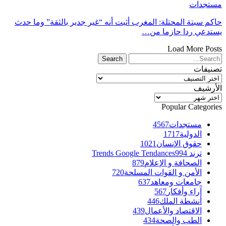
مستجدات
حاكم سبتة المحتلة: المغرب أثبت أنه “غير جدير بالثقة” وما حدث
يستدعي ردا حازما من…
Load More Posts
تصنيفات
تصنيفات
الأرشيف
الأرشيف
Popular Categories
مستجدات
4567
الدولية
1717
حقوق الإنسان
1021
ترند Trends Google Tendances
994
الصحافة و الإعلام
879
الأمن و القوات المسلحة
720
جامعات ومعاهد
637
آراء وأفكار
567
أنشطة الملك
446
الاقتصاد والأعمال
439
الطب والصحة
434