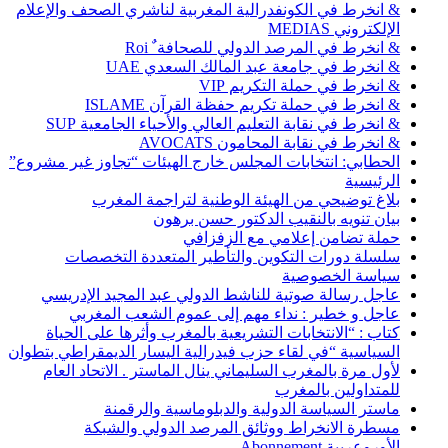
& انخرط في الكونفدرالية المغربية لناشري الصحف والإعلام
الإلكتروني MEDIAS
& انخرط في المرصد الدولي للصحافة ٌ Roi
& انخرط في جامعة عبد المالك السعدي UAE
& انخرط في حملة التكريم VIP
& انخرط في حملة تكريم حفظة القرآن ISLAME
& انخرط في نقابة التعليم العالي والأحياء الجامعية SUP
& انخرط في نقابة المحامون AVOCATS
الحطابي: انتخابات المجلس خارج الهيئات “تجاوز غير مشروع”
الرئيسية
بلاغ توضيحي من الهيئة الوطنية لتراجمة المغرب
بيان تنويه بالنقيب الدكتور حسن برهون
حملة تضامن إعلامي مع الزفزافي
سلسلة دورات التكوين والتأطير المتعددة التخصصات
سياسة الخصوصية
عاجل رسالة صوتية للناشط الدولي عبد المجيد الإدريسي
عاجل و خطير : نداء مهم إلى عموم الشعب المغربي
كتاب : “الانتخابات التشريعية بالمغرب وأثرها على الحياة
السياسية “في لقاء حزب فيدرالية اليسار الديمقراطي بتطوان
لأول مرة بالمغرب السليماني ينال الماستر . الاتحاد العام
للمتداولين بالمغرب
ماستر السياسة الدولية والدبلوماسية والرقمنة
مسطرة الانخراط ووثائق المرصد الدولي والشبكة
الأوروعربية Abonnement