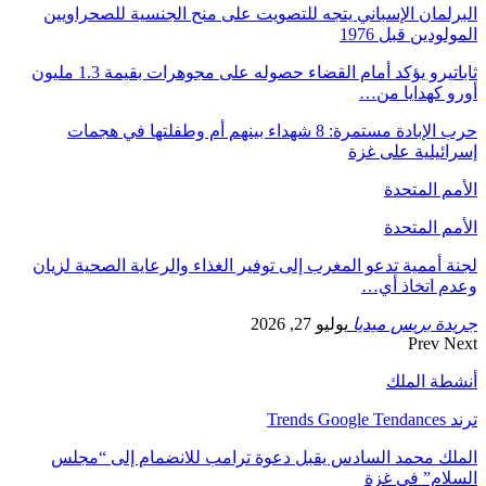
البرلمان الإسباني يتجه للتصويت على منح الجنسية للصحراويين
المولودين قبل 1976
ثاباتيرو يؤكد أمام القضاء حصوله على مجوهرات بقيمة 1.3 مليون
أورو كهدايا من…
حرب الإبادة مستمرة: 8 شهداء بينهم أم وطفلتها في هجمات
إسرائيلية على غزة
الأمم المتحدة
الأمم المتحدة
لجنة أممية تدعو المغرب إلى توفير الغذاء والرعاية الصحية لزيان
وعدم اتخاذ أي…
جريدة بريس ميديا
يوليو 27, 2026
Prev
Next
أنشطة الملك
ترند Trends Google Tendances
الملك محمد السادس يقبل دعوة ترامب للانضمام إلى “مجلس
السلام” في غزة