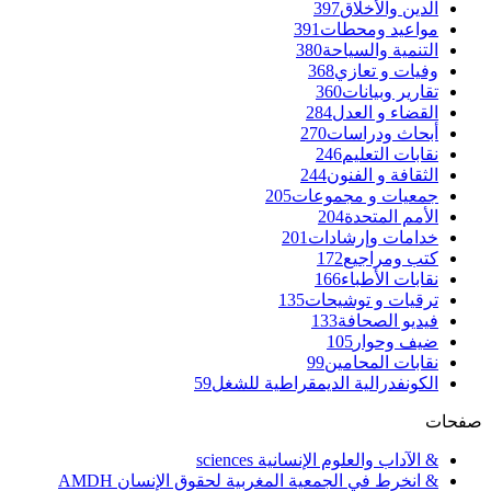
الدين والأخلاق
397
مواعيد ومحطات
391
التنمية والسياحة
380
وفيات و تعازي
368
تقارير وبيانات
360
القضاء و العدل
284
أبحاث ودراسات
270
نقابات التعليم
246
الثقافة و الفنون
244
جمعيات و مجموعات
205
الأمم المتحدة
204
خدامات وإرشادات
201
كتب ومراجيع
172
نقابات الأطباء
166
ترقيات و توشيحات
135
فيديو الصحافة
133
ضيف وحوار
105
نقابات المحامين
99
الكونفدرالية الديمقراطية للشغل
59
صفحات
& الآداب والعلوم الإنسانية sciences
& انخرط في الجمعية المغربية لحقوق الإنسان AMDH