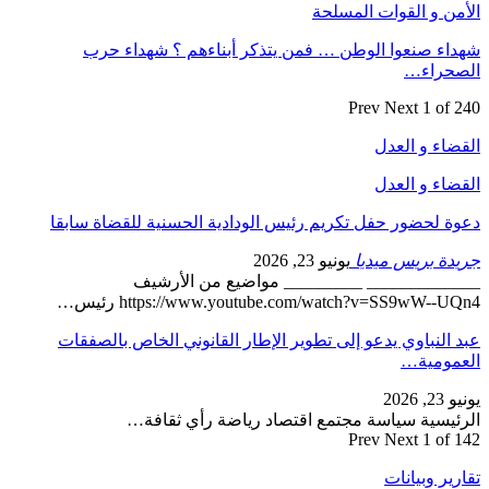
الأمن و القوات المسلحة
شهداء صنعوا الوطن … فمن يتذكر أبناءهم ؟ شهداء حرب
الصحراء…
Prev
Next
1 of 240
القضاء و العدل
القضاء و العدل
دعوة لحضور حفل تكريم رئيس الودادية الحسنية للقضاة سابقا
جريدة بريس ميديا
يونيو 23, 2026
_____________ _________ مواضيع من الأرشيف
https://www.youtube.com/watch?v=SS9wW--UQn4 رئيس…
عبد النباوي يدعو إلى تطوير الإطار القانوني الخاص بالصفقات
العمومية…
يونيو 23, 2026
الرئيسية سياسة مجتمع اقتصاد رياضة رأي ثقافة…
Prev
Next
1 of 142
تقارير وبيانات