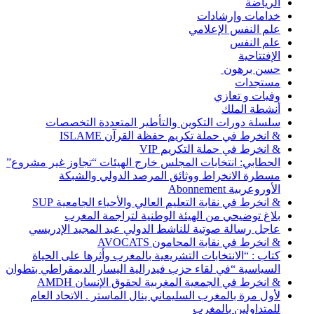
الرياضة
خدامات وإرشادات
علم النفس الإعلامي
علم النفس
الإفتتاحية
حسن برهون
مستجدات
وفيات و تعازي
أنشطة الملك
سلسلة دورات التكوين والتأطير المتعددة التخصصات
& انخرط في حملة تكريم حفظة القرآن ISLAME
& انخرط في حملة التكريم VIP
الحطابي: انتخابات المجلس خارج الهيئات “تجاوز غير مشروع”
مسطرة الانخراط ووثائق المرصد الدولي والشبكة
الأوروعربية Abonnement
& انخرط في نقابة التعليم العالي والأحياء الجامعية SUP
بلاغ توضيحي من الهيئة الوطنية لتراجمة المغرب
عاجل رسالة صوتية للناشط الدولي عبد المجيد الإدريسي
& انخرط في نقابة المحامون AVOCATS
كتاب : “الانتخابات التشريعية بالمغرب وأثرها على الحياة
السياسية “في لقاء حزب فيدرالية اليسار الديمقراطي بتطوان
& انخرط في الجمعية المغربية لحقوق الإنسان AMDH
لأول مرة بالمغرب السليماني ينال الماستر . الاتحاد العام
للمتداولين بالمغرب