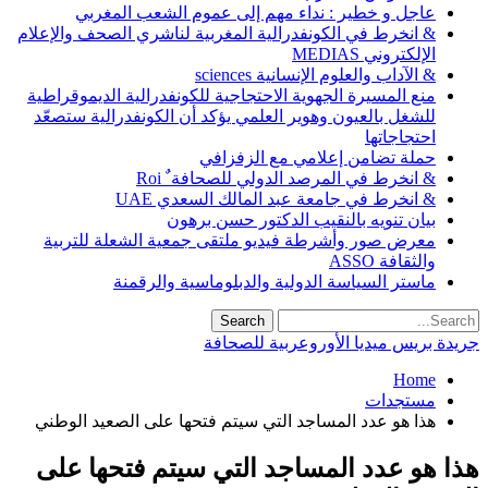
عاجل و خطير : نداء مهم إلى عموم الشعب المغربي
& انخرط في الكونفدرالية المغربية لناشري الصحف والإعلام
الإلكتروني MEDIAS
& الآداب والعلوم الإنسانية sciences
منع المسيرة الجهوية الاحتجاجية للكونفدرالية الديموقراطية
للشغل بالعيون وهوير العلمي يؤكد أن الكونفدرالية ستصعّد
احتجاجاتها
حملة تضامن إعلامي مع الزفزافي
& انخرط في المرصد الدولي للصحافة ٌ Roi
& انخرط في جامعة عبد المالك السعدي UAE
بيان تنويه بالنقيب الدكتور حسن برهون
معرض صور وأشرطة فيديو ملتقى جمعية الشعلة للتربية
والثقافة ASSO
ماستر السياسة الدولية والدبلوماسية والرقمنة
جريدة بريس ميديا الأوروعربية للصحافة
Home
مستجدات
هذا هو عدد المساجد التي سيتم فتحها على الصعيد الوطني
هذا هو عدد المساجد التي سيتم فتحها على