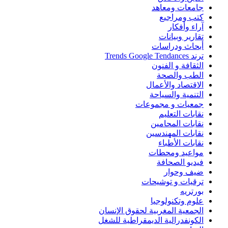
جامعات ومعاهد
كتب ومراجيع
آراء وأفكار
تقارير وبيانات
أبحاث ودراسات
ترند Trends Google Tendances
الثقافة و الفنون
الطب والصحة
الاقتصاد والأعمال
التنمية والسياحة
جمعيات و مجموعات
نقابات التعليم
نقابات المحامين
نقابات المهندسين
نقابات الأطباء
مواعيد ومحطات
فيديو الصحافة
ضيف وحوار
ترقيات و توشيحات
بورتريه
علوم وتكنولوجيا
الجمعية المغربية لحقوق الإنسان
الكونفدرالية الديمقراطية للشغل