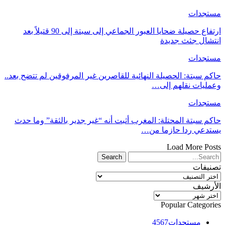
مستجدات
ارتفاع حصيلة ضحايا العبور الجماعي إلى سبتة إلى 90 قتيلاً بعد
انتشال جثث جديدة
مستجدات
حاكم سبتة: الحصيلة النهائية للقاصرين غير المرفوقين لم تتضح بعد..
وعمليات نقلهم إلى…
مستجدات
حاكم سبتة المحتلة: المغرب أثبت أنه “غير جدير بالثقة” وما حدث
يستدعي ردا حازما من…
Load More Posts
تصنيفات
تصنيفات
الأرشيف
الأرشيف
Popular Categories
مستجدات
4567