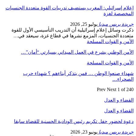
إعلام إسرائيلي: المغرب يستضيف تدريبات القوة متعددة الجنسيات
المخصصة لغزة
جريدة بريس ميديا
يوليو 25, 2026
ذكرت وسائل إعلام إسرائيلية أن التدريب التأسيسي الأول للقوة
متعددة الجنسيات، المزمع نشرها في قطاع غزة، سيعقد في…
الأمن و القوات المسلحة
الأمن الوطني يشرع في العمل الميداني بسيارتي “أمان”…
الأمن و القوات المسلحة
شهداء صنعوا الوطن … فمن يتذكر أبناءهم ؟ شهداء حرب
الصحراء…
Prev
Next
1 of 240
القضاء و العدل
القضاء و العدل
دعوة لحضور حفل تكريم رئيس الودادية الحسنية للقضاة سابقا
جريدة بريس ميديا
يونيو 23, 2026