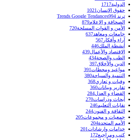
الدولية
1717
حقوق الإنسان
1021
ترند Trends Google Tendances
994
الصحافة و الإعلام
879
الأمن و القوات المسلحة
720
جامعات ومعاهد
637
آراء وأفكار
567
أنشطة الملك
446
الاقتصاد والأعمال
439
الطب والصحة
434
الدين والأخلاق
397
مواعيد ومحطات
391
التنمية والسياحة
380
وفيات و تعازي
368
تقارير وبيانات
360
القضاء و العدل
284
أبحاث ودراسات
270
نقابات التعليم
246
الثقافة و الفنون
244
جمعيات و مجموعات
205
الأمم المتحدة
204
خدامات وإرشادات
201
كتب ومراجيع
172