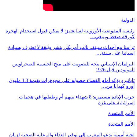
الدولية
رئيسة المفوضية الأوروبية لسانشيز: لا يمكن قبول استخدام الهجرة
كورقة ضغط وينبغي…
تزامنا مع أحداث سبتة.. نائب أمريكي ينشر وثيقة لا تعترف بسيادة
اسبانيا على سبتة…
البرلمان الإسباني يتجه للتصويت على منح الجنسية للصحراويين
المولودين قبل 1976
ثاباتيرو يؤكد أمام القضاء حصوله على مجوهرات بقيمة 1.3 مليون
أورو كهدايا من…
حرب الإبادة مستمرة: 8 شهداء بينهم أم وطفلتها في هجمات
إسرائيلية على غزة
الأمم المتحدة
الأمم المتحدة
لجنة أممية تدعو المغرب إلى توفير الغذاء والرعاية الصحية لزيان