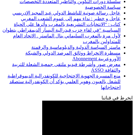
سلسلة دورات التكوين والتأطير المتعددة التخصصات
سياسة الخصوصية
عاجل رسالة صوتية للناشط الدولي عبد المجيد الإدريسي
عاجل و خطير : نداء مهم إلى عموم الشعب المغربي
كتاب : “الانتخابات التشريعية بالمغرب وأثرها على الحياة
السياسية “في لقاء حزب فيدرالية اليسار الديمقراطي بتطوان
لأول مرة بالمغرب السليماني ينال الماستر . الاتحاد العام
للمتداولين بالمغرب
ماستر السياسة الدولية والدبلوماسية والرقمنة
مسطرة الانخراط ووثائق المرصد الدولي والشبكة
الأوروعربية Abonnement
معرض صور وأشرطة فيديو ملتقى جمعية الشعلة للتربية
والثقافة ASSO
منع المسيرة الجهوية الاحتجاجية للكونفدرالية الديموقراطية
للشغل بالعيون وهوير العلمي يؤكد أن الكونفدرالية ستصعّد
احتجاجاتها
انخرط في قناتنا