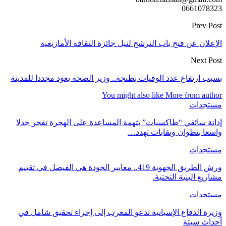
0661078323
Prev Post
الإعلان عن فتح باب الترشح لنيل جائزة الثقافة الأمازيغية
Next Post
بسبب ارتفاع عدد الوفيات بطنجة.. وزير الصحة يعود مجددا للمدينة
You might also like
More from author
مستجدات
إدانة سائقي “طاكسيات” بتهمة المساعدة على الهجرة تفجر جدلا
واسعا بتطوان ونقابات تهدد…
مستجدات
ورش الطريق الجهوية 419.. معايير الجودة هي الفيصل في تقييم
مشاريع البنية التحتية.
مستجدات
وزيرة الدفاع الإسبانية تدعو المغرب إلى إجراء تحقيق شامل في
أحداث سبتة