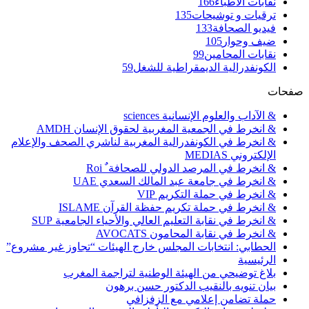
نقابات الأطباء
166
ترقيات و توشيحات
135
فيديو الصحافة
133
ضيف وحوار
105
نقابات المحامين
99
الكونفدرالية الديمقراطية للشغل
59
صفحات
& الآداب والعلوم الإنسانية sciences
& انخرط في الجمعية المغربية لحقوق الإنسان AMDH
& انخرط في الكونفدرالية المغربية لناشري الصحف والإعلام
الإلكتروني MEDIAS
& انخرط في المرصد الدولي للصحافة ٌ Roi
& انخرط في جامعة عبد المالك السعدي UAE
& انخرط في حملة التكريم VIP
& انخرط في حملة تكريم حفظة القرآن ISLAME
& انخرط في نقابة التعليم العالي والأحياء الجامعية SUP
& انخرط في نقابة المحامون AVOCATS
الحطابي: انتخابات المجلس خارج الهيئات “تجاوز غير مشروع”
الرئيسية
بلاغ توضيحي من الهيئة الوطنية لتراجمة المغرب
بيان تنويه بالنقيب الدكتور حسن برهون
حملة تضامن إعلامي مع الزفزافي