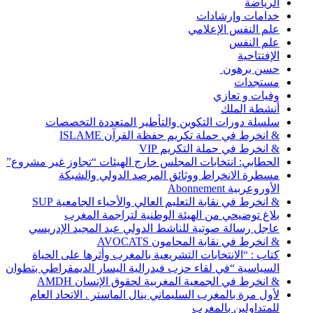
الرياضة
خدامات وإرشادات
علم النفس الإعلامي
علم النفس
الإفتتاحية
حسن برهون
مستجدات
وفيات و تعازي
أنشطة الملك
سلسلة دورات التكوين والتأطير المتعددة التخصصات
& انخرط في حملة تكريم حفظة القرآن ISLAME
& انخرط في حملة التكريم VIP
الحطابي: انتخابات المجلس خارج الهيئات “تجاوز غير مشروع”
مسطرة الانخراط ووثائق المرصد الدولي والشبكة
الأوروعربية Abonnement
& انخرط في نقابة التعليم العالي والأحياء الجامعية SUP
بلاغ توضيحي من الهيئة الوطنية لتراجمة المغرب
عاجل رسالة صوتية للناشط الدولي عبد المجيد الإدريسي
& انخرط في نقابة المحامون AVOCATS
كتاب : “الانتخابات التشريعية بالمغرب وأثرها على الحياة
السياسية “في لقاء حزب فيدرالية اليسار الديمقراطي بتطوان
& انخرط في الجمعية المغربية لحقوق الإنسان AMDH
لأول مرة بالمغرب السليماني ينال الماستر . الاتحاد العام
للمتداولين بالمغرب