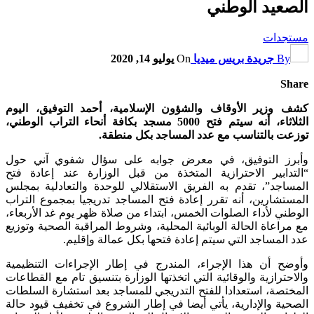
الصعيد الوطني
مستجدات
By
جريدة بريس ميديا
On
يوليو 14, 2020
Share
كشف وزير الأوقاف والشؤون الإسلامية، أحمد التوفيق، اليوم
الثلاثاء، أنه سيتم فتح 5000 مسجد بكافة أنحاء التراب الوطني،
توزعت بالتناسب مع عدد المساجد بكل منطقة.
وأبرز التوفيق، في معرض جوابه على سؤال شفوي آني حول
“التدابير الاحترازية المتخذة من قبل الوزارة عند إعادة فتح
المساجد”، تقدم به الفريق الاستقلالي للوحدة والتعادلية بمجلس
المستشارين، أنه تقرر إعادة فتح المساجد تدريجيا بمجموع التراب
الوطني لأداء الصلوات الخمس، ابتداء من صلاة ظهر يوم غد الأربعاء،
مع مراعاة الحالة الوبائية المحلية، وشروط المراقبة الصحية وتوزيع
عدد المساجد التي سيتم إعادة فتحها بكل عمالة وإقليم.
وأوضح أن هذا الإجراء، المندرج في إطار الإجراءات التنظيمية
والاحترازية والوقائية التي اتخذتها الوزارة بتنسيق تام مع القطاعات
المختصة، استعدادا للفتح التدريجي للمساجد بعد استشارة السلطات
الصحية والإدارية، يأتي أيضا في إطار الشروع في تخفيف قيود حالة