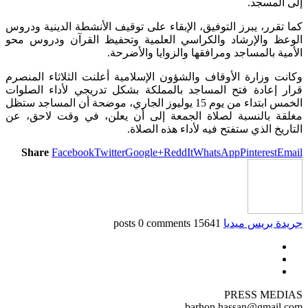
إلى المسجد.
كما تقرر، يبرز التوفيق، الإبقاء على توقيف الأنشطة الدينية ودروس
الوعظ والإرشاد والكراسي العلمية وتحفيظ القرآن ودروس محو
الأمية بالمساجد ومرافقها والزوايا والأضرحة.
وكانت وزارة الأوقاف والشؤون الإسلامية أعلنت الثلاثاء المنصرم
قرار إعادة فتح المساجد بالمملكة بشكل تدريجي لأداء الصلوات
الخمس ابتداء من يوم 15 يوليوز الجاري، موضحة أن المساجد ستظل
مغلقة بالنسبة لصلاة الجمعة إلى أن يعلن، في وقت لاحق، عن
التاريخ الذي ستفتح فيه لأداء هذه الصلاة.
Share
Facebook
Twitter
Google+
ReddIt
WhatsApp
Pinterest
Email
جريدة بريس ميديا
15641 posts
0 comments
PRESS MEDIAS
barhon.hassan@gmail.com