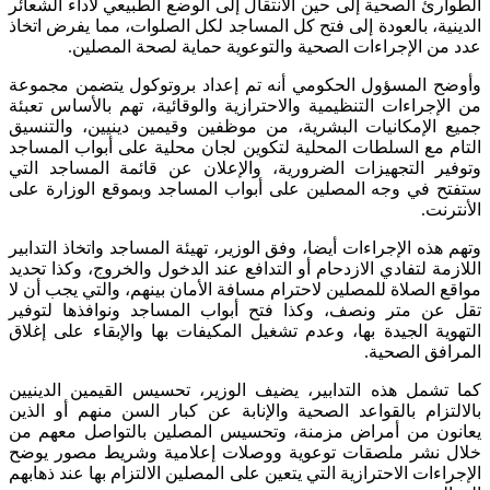
الطوارئ الصحية إلى حين الانتقال إلى الوضع الطبيعي لأداء الشعائر
الدينية، بالعودة إلى فتح كل المساجد لكل الصلوات، مما يفرض اتخاذ
عدد من الإجراءات الصحية والتوعوية حماية لصحة المصلين.
وأوضح المسؤول الحكومي أنه تم إعداد بروتوكول يتضمن مجموعة
من الإجراءات التنظيمية والاحترازية والوقائية، تهم بالأساس تعبئة
جميع الإمكانيات البشرية، من موظفين وقيمين دينيين، والتنسيق
التام مع السلطات المحلية لتكوين لجان محلية على أبواب المساجد
وتوفير التجهيزات الضرورية، والإعلان عن قائمة المساجد التي
ستفتح في وجه المصلين على أبواب المساجد وبموقع الوزارة على
الأنترنت.
وتهم هذه الإجراءات أيضا، وفق الوزير، تهيئة المساجد واتخاذ التدابير
اللازمة لتفادي الازدحام أو التدافع عند الدخول والخروج، وكذا تحديد
مواقع الصلاة للمصلين لاحترام مسافة الأمان بينهم، والتي يجب أن لا
تقل عن متر ونصف، وكذا فتح أبواب المساجد ونوافذها لتوفير
التهوية الجيدة بها، وعدم تشغيل المكيفات بها والإبقاء على إغلاق
المرافق الصحية.
كما تشمل هذه التدابير، يضيف الوزير، تحسيس القيمين الدينيين
بالالتزام بالقواعد الصحية والإنابة عن كبار السن منهم أو الذين
يعانون من أمراض مزمنة، وتحسيس المصلين بالتواصل معهم من
خلال نشر ملصقات توعوية ووصلات إعلامية وشريط مصور يوضح
الإجراءات الاحترازية التي يتعين على المصلين الالتزام بها عند ذهابهم