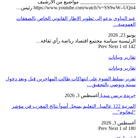
_____________ _________ مواضيع من الأرشيف
https://www.youtube.com/watch?v=SS9wW--UQn4 رئيس…
عبد النباوي يدعو إلى تطوير الإطار القانوني الخاص بالصفقات
العمومية…
يونيو 23, 2026
الرئيسية سياسة مجتمع اقتصاد رياضة رأي ثقافة…
Prev
Next
1 of 142
تقارير وبيانات
تقارير وبيانات
تقرير يسلط الضوء على انتهاكات طالت المهاجرين قبل وبعد دخول
سبتة ويوصي بالتحقيق…
جريدة بريس ميديا
أغسطس 3, 2026
المرتبة 122 عالميا.. التعليم يسجل أسوأ نتائج المغرب في مؤشر
“ليغاتوم”…
أغسطس 3, 2026
Prev
Next
1 of 180