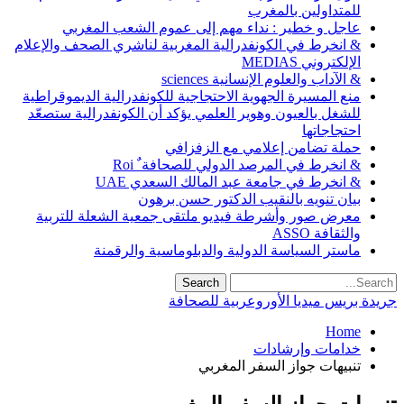
للمتداولين بالمغرب
عاجل و خطير : نداء مهم إلى عموم الشعب المغربي
& انخرط في الكونفدرالية المغربية لناشري الصحف والإعلام
الإلكتروني MEDIAS
& الآداب والعلوم الإنسانية sciences
منع المسيرة الجهوية الاحتجاجية للكونفدرالية الديموقراطية
للشغل بالعيون وهوير العلمي يؤكد أن الكونفدرالية ستصعّد
احتجاجاتها
حملة تضامن إعلامي مع الزفزافي
& انخرط في المرصد الدولي للصحافة ٌ Roi
& انخرط في جامعة عبد المالك السعدي UAE
بيان تنويه بالنقيب الدكتور حسن برهون
معرض صور وأشرطة فيديو ملتقى جمعية الشعلة للتربية
والثقافة ASSO
ماستر السياسة الدولية والدبلوماسية والرقمنة
جريدة بريس ميديا الأوروعربية للصحافة
Home
خدامات وإرشادات
تنبيهات جواز السفر المغربي