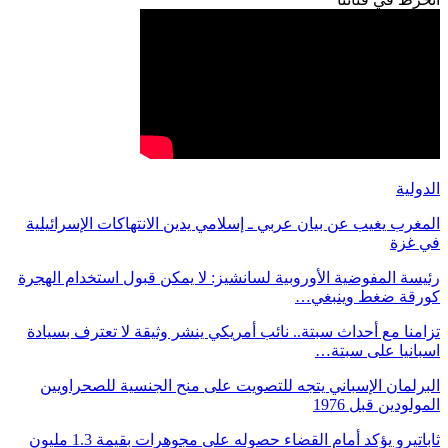
الدولية
المغرب يغيب عن بيان عربي ـ إسلامي يدين الانتهاكات الإسرائيلية
في غزة
رئيسة المفوضية الأوروبية لسانشيز: لا يمكن قبول استخدام الهجرة
كورقة ضغط وينبغي…
تزامنا مع أحداث سبتة.. نائب أمريكي ينشر وثيقة لا تعترف بسيادة
اسبانيا على سبتة…
البرلمان الإسباني يتجه للتصويت على منح الجنسية للصحراويين
المولودين قبل 1976
ثاباتيرو يؤكد أمام القضاء حصوله على مجوهرات بقيمة 1.3 مليون