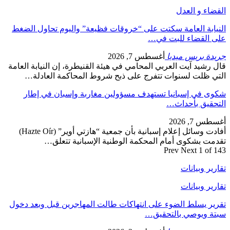
القضاء و العدل
النيابة العامة سكتت على “خروقات فظيعة” واليوم تحاول الضغط
على القضاء للبت في…
جريدة بريس ميديا
أغسطس 7, 2026
قال رشيد آيت العربي المحامي في هيئة القنيطرة، إن النيابة العامة
التي ظلت لسنوات تتفرج على ذبح شروط المحاكمة العادلة…
شكوى في إسبانيا تستهدف مسؤولين مغاربة وإسبان في إطار
التحقيق بأحداث…
أغسطس 7, 2026
أفادت وسائل إعلام إسبانية بأن جمعية “هازتي أوير” (Hazte Oír)
تقدمت بشكوى أمام المحكمة الوطنية الإسبانية تتعلق…
Prev
Next
1 of 143
تقارير وبيانات
تقارير وبيانات
تقرير يسلط الضوء على انتهاكات طالت المهاجرين قبل وبعد دخول
سبتة ويوصي بالتحقيق…