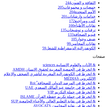
الثقافة و الفنون
244
جمعيات و مجموعات
205
الأمم المتحدة
204
خدامات وإرشادات
201
كتب ومراجيع
172
نقابات الأطباء
166
ترقيات و توشيحات
135
فيديو الصحافة
133
ضيف وحوار
105
نقابات المحامين
99
الكونفدرالية الديمقراطية للشغل
59
صفحات
& الآداب والعلوم الإنسانية sciences
& انخرط في الجمعية المغربية لحقوق الإنسان AMDH
& انخرط في الكونفدرالية المغربية لناشري الصحف والإعلام
الإلكتروني MEDIAS
& انخرط في المرصد الدولي للصحافة ٌ Roi
& انخرط في جامعة عبد المالك السعدي UAE
& انخرط في حملة التكريم VIP
& انخرط في حملة تكريم حفظة القرآن ISLAME
& انخرط في نقابة التعليم العالي والأحياء الجامعية SUP
& انخرط في نقابة المحامون AVOCATS