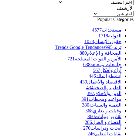
تصنيفات
الأرشيف
الأرشيف
Popular Categories
مستجدات
4577
الدولية
1718
حقوق الإنسان
1023
ترند Trends Google Tendances
995
الصحافة و الإعلام
880
الأمن و القوات المسلحة
721
جامعات ومعاهد
638
آراء وأفكار
567
أنشطة الملك
446
الاقتصاد والأعمال
439
الطب والصحة
434
الدين والأخلاق
397
مواعيد ومحطات
391
التنمية والسياحة
380
وفيات و تعازي
368
تقارير وبيانات
360
القضاء و العدل
286
أبحاث ودراسات
270
نقابات التعليم
246