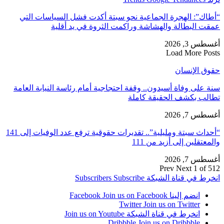
“أطاك”: الهجرة الجماعية نحو سبتة أكدت فشل السياسات التي
عمقت البطالة والهشاشة وراكمت الثروة في يد أقلية
أغسطس 3, 2026
Load More Posts
حقوق الإنسان
سنة على وفاة أسيدون.. وقفة احتجاجية أمام رئاسة النيابة العامة
تطالب بكشف الحقيقة كاملة
أغسطس 7, 2026
“أحداث سبتة ومليلية”.. تقديرات حقوقية ترفع عدد الوفيات إلى 141
والمعتقلين إلى أزيد من 111
أغسطس 7, 2026
Prev
Next
1 of 512
انخرط في قناة الشبكة
Subscribe
Subscribers
انضم إلينا Facebook
Join us on Facebook
Twitter
Join us on Twitter
انخرط في قناة الشبكة
Join us on Youtube
Dribbble
Join us on Dribbble