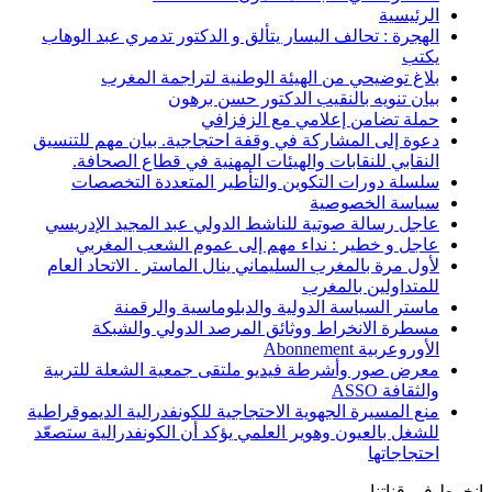
الرئيسية
الهجرة : تحالف اليسار يتألق و الدكتور تدمري عبد الوهاب
يكتب
بلاغ توضيحي من الهيئة الوطنية لتراجمة المغرب
بيان تنويه بالنقيب الدكتور حسن برهون
حملة تضامن إعلامي مع الزفزافي
دعوة إلى المشاركة في وقفة احتجاجية. بيان مهم للتنسيق
النقابي للنقابات والهيئات المهنية في قطاع الصحافة.
سلسلة دورات التكوين والتأطير المتعددة التخصصات
سياسة الخصوصية
عاجل رسالة صوتية للناشط الدولي عبد المجيد الإدريسي
عاجل و خطير : نداء مهم إلى عموم الشعب المغربي
لأول مرة بالمغرب السليماني ينال الماستر . الاتحاد العام
للمتداولين بالمغرب
ماستر السياسة الدولية والدبلوماسية والرقمنة
مسطرة الانخراط ووثائق المرصد الدولي والشبكة
الأوروعربية Abonnement
معرض صور وأشرطة فيديو ملتقى جمعية الشعلة للتربية
والثقافة ASSO
منع المسيرة الجهوية الاحتجاجية للكونفدرالية الديموقراطية
للشغل بالعيون وهوير العلمي يؤكد أن الكونفدرالية ستصعّد
احتجاجاتها
انخرط في قناتنا