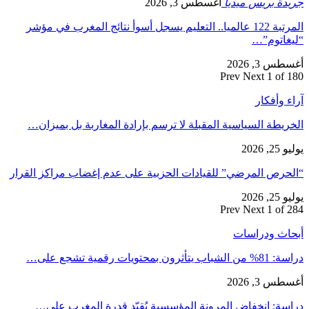
جريدة بريس ميديا
أغسطس 3, 2026
المرتبة 122 عالميا.. التعليم يسجل أسوأ نتائج المغرب في مؤشر
“ليغاتوم”…
أغسطس 3, 2026
Prev
Next
1 of 180
آراء وأفكار
الخريطة السياسية المقبلة لا ترسم بإرادة المغاربة بل بميزان…
يوليو 25, 2026
“الحرص المرضي” للقيادات الحزبية على عدم إغضاب مراكز القرار
يوليو 25, 2026
Prev
Next
1 of 284
أبحاث ودراسات
دراسة: 81% من الشباب يتأثرون بمحتويات رقمية تشجع على…
أغسطس 3, 2026
دراسة: انخفاض المرونة المؤسسية يُقيّد قدرة المغرب على…