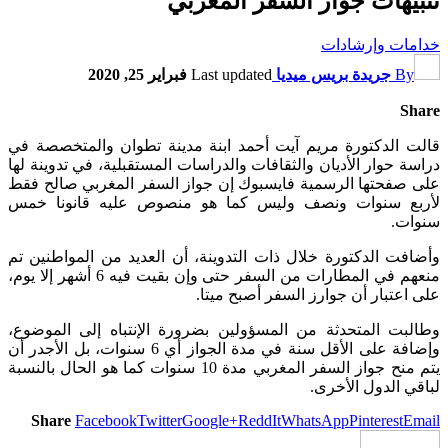
تنبيهات جواز السفر المغربي
خدامات وإرشادات
By
جريدة بريس ميديا
Last updated
فبراير 25, 2020
Share
قالت الدكتورة مريم آيت أحمد ابنة مدينة تطوان والمتخصصة في
دراسة حوار الأديان والثقافات والدراسات المستقبلية، في تدوينة لها
على صفحتها الرسمية فايسبوك إن جواز السفر المغربي صالح فقط
لأربع سنوات ونصف وليس كما هو منصوص عليه قانونا خمس
سنوات.
وأضافت الدكتورة خلال ذات التدوينة، أن العديد من المواطنين تم
منعهم في المطارات من السفر حتى وإن بقيت فيه 6 أشهر إلا يوم،
على اعتبار أن جوارز السفر أصبح ميتا.
وطالبت المتحدثة من المسؤولين بضرورة الإنتباه إلى الموضوع،
وإضافة على الأقل سنة في مدة الجواز أي 6 سنوات، بل الأجدر أن
يتم منح جواز السفر المغربي مدة 10 سنوات كما هو الحال بالنسبة
لباقي الدول الأخرى.
Share
Facebook
Twitter
Google+
ReddIt
WhatsApp
Pinterest
Email