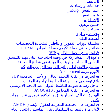
الرياضة
خدامات وإرشادات
علم النفس الإعلامي
علم النفس
الإفتتاحية
حسن برهون
مستجدات
وفيات و تعازي
أنشطة الملك
سلسلة دورات التكوين والتأطير المتعددة التخصصات
& انخرط في حملة تكريم حفظة القرآن ISLAME
& انخرط في حملة التكريم VIP
دعوة إلى المشاركة في وقفة احتجاجية. بيان مهم للتنسيق
النقابي للنقابات والهيئات المهنية في قطاع الصحافة.
مسطرة الانخراط ووثائق المرصد الدولي والشبكة
الأوروعربية Abonnement
& انخرط في نقابة التعليم العالي والأحياء الجامعية SUP
بلاغ توضيحي من الهيئة الوطنية لتراجمة المغرب
عاجل رسالة صوتية للناشط الدولي عبد المجيد الإدريسي
& انخرط في نقابة المحامون AVOCATS
الهجرة : تحالف اليسار يتألق و الدكتور تدمري عبد الوهاب
يكتب
& انخرط في الجمعية المغربية لحقوق الإنسان AMDH
لأول مرة بالمغرب السليماني ينال الماستر . الاتحاد العام