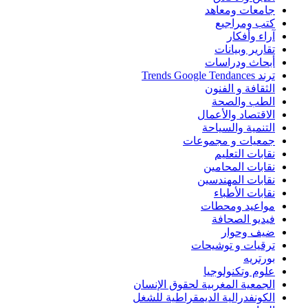
جامعات ومعاهد
كتب ومراجيع
آراء وأفكار
تقارير وبيانات
أبحاث ودراسات
ترند Trends Google Tendances
الثقافة و الفنون
الطب والصحة
الاقتصاد والأعمال
التنمية والسياحة
جمعيات و مجموعات
نقابات التعليم
نقابات المحامين
نقابات المهندسين
نقابات الأطباء
مواعيد ومحطات
فيديو الصحافة
ضيف وحوار
ترقيات و توشيحات
بورتريه
علوم وتكنولوجيا
الجمعية المغربية لحقوق الإنسان
الكونفدرالية الديمقراطية للشغل