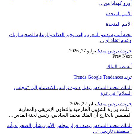
أورو كهدايا من…
الأمم المتحدة
الأمم المتحدة
لجنة أممية تدعو المغرب إلى توفير الغذاء والرعاية الصحية لزيان
وعدم اتخاذ أي…
جريدة بريس ميديا
يوليو 27, 2026
Prev
Next
أنشطة الملك
ترند Trends Google Tendances
الملك محمد السادس يقبل دعوة ترامب للانضمام إلى “مجلس
السلام” في غزة
جريدة بريس ميديا
يناير 22, 2026
أعلنت وزارة الشؤون الخارجية والتعاون الإفريقي والمغاربة
المقيمين بالخارج أن الملك محمد السادس، رئيس لجنة القدس،…
الملك محمد السادس يصف قرار مجلس الأمن بشأن الصحراء بأنه
“منعطف تاريخي”…