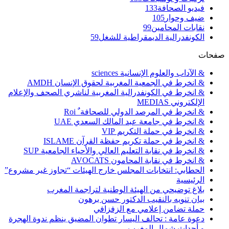
فيديو الصحافة
133
ضيف وحوار
105
نقابات المحامين
99
الكونفدرالية الديمقراطية للشغل
59
صفحات
& الآداب والعلوم الإنسانية sciences
& انخرط في الجمعية المغربية لحقوق الإنسان AMDH
& انخرط في الكونفدرالية المغربية لناشري الصحف والإعلام
الإلكتروني MEDIAS
& انخرط في المرصد الدولي للصحافة ٌ Roi
& انخرط في جامعة عبد المالك السعدي UAE
& انخرط في حملة التكريم VIP
& انخرط في حملة تكريم حفظة القرآن ISLAME
& انخرط في نقابة التعليم العالي والأحياء الجامعية SUP
& انخرط في نقابة المحامون AVOCATS
الحطابي: انتخابات المجلس خارج الهيئات “تجاوز غير مشروع”
الرئيسية
بلاغ توضيحي من الهيئة الوطنية لتراجمة المغرب
بيان تنويه بالنقيب الدكتور حسن برهون
حملة تضامن إعلامي مع الزفزافي
دعوة عامة : تحالف اليسار تطوان المضيق ينظم ندوة الهجرة
و أحداث شمال المغرب