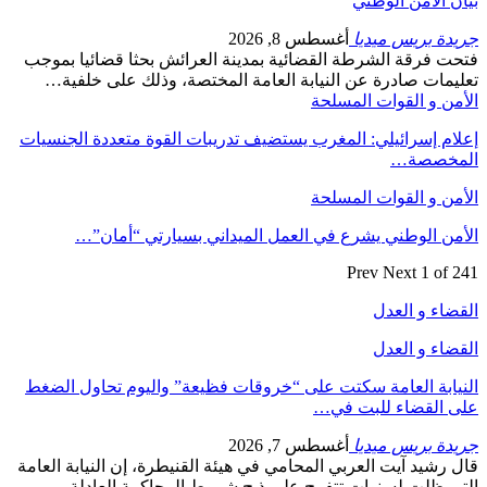
بيان الأمن الوطني
جريدة بريس ميديا
أغسطس 8, 2026
فتحت فرقة الشرطة القضائية بمدينة العرائش بحثا قضائيا بموجب
تعليمات صادرة عن النيابة العامة المختصة، وذلك على خلفية…
الأمن و القوات المسلحة
إعلام إسرائيلي: المغرب يستضيف تدريبات القوة متعددة الجنسيات
المخصصة…
الأمن و القوات المسلحة
الأمن الوطني يشرع في العمل الميداني بسيارتي “أمان”…
Prev
Next
1 of 241
القضاء و العدل
القضاء و العدل
النيابة العامة سكتت على “خروقات فظيعة” واليوم تحاول الضغط
على القضاء للبت في…
جريدة بريس ميديا
أغسطس 7, 2026
قال رشيد آيت العربي المحامي في هيئة القنيطرة، إن النيابة العامة
التي ظلت لسنوات تتفرج على ذبح شروط المحاكمة العادلة…