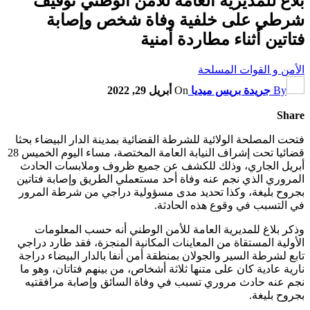
بلاغ للمديرية العامة للأمن الوطني توقيف
شرطي على خلفية وفاة شخص وإصابة
فتاتين أثناء مطاردة أمنية
الأمن و القوات المسلحة
By
جريدة بريس ميديا
On
أبريل 29, 2022
Share
فتحت المصلحة الولائية للشرطة القضائية بمدينة الدار البيضاء بحثا
قضائيا تحت إشراف النيابة العامة المختصة، مساء اليوم الخميس 28
أبريل الجاري، وذلك للكشف عن جميع ظروف وملابسات الحادث
المروري الذي نجم عنه وفاة أحد مستعملي الطريق وإصابة فتاتين
بجروح بليغة، وكذا تحديد مدى مسؤولية دراجي من شرطة المرور
في التسبب في وقوع هذه الحادثة.
وذكر بلاغ للمديرية العامة للأمن الوطني أنه حسب المعلومات
الأولية المستقاة من المعاينات المكانية المنجزة، فقد طارد دراجي
تابع لشرطة السير والجولان بمنطقة أمن أنفا بالدار البيضاء دراجة
نارية عادية كان على متنها ثلاثة أشخاص، من بينهم فتاتان، وهو ما
نجم عنه حادث مروري تسبب في وفاة السائق وإصابة مرافقتيه
بجروح بليغة.