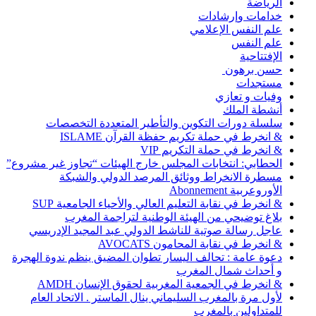
الرياضة
خدامات وإرشادات
علم النفس الإعلامي
علم النفس
الإفتتاحية
حسن برهون
مستجدات
وفيات و تعازي
أنشطة الملك
سلسلة دورات التكوين والتأطير المتعددة التخصصات
& انخرط في حملة تكريم حفظة القرآن ISLAME
& انخرط في حملة التكريم VIP
الحطابي: انتخابات المجلس خارج الهيئات “تجاوز غير مشروع”
مسطرة الانخراط ووثائق المرصد الدولي والشبكة
الأوروعربية Abonnement
& انخرط في نقابة التعليم العالي والأحياء الجامعية SUP
بلاغ توضيحي من الهيئة الوطنية لتراجمة المغرب
عاجل رسالة صوتية للناشط الدولي عبد المجيد الإدريسي
& انخرط في نقابة المحامون AVOCATS
دعوة عامة : تحالف اليسار تطوان المضيق ينظم ندوة الهجرة
و أحداث شمال المغرب
& انخرط في الجمعية المغربية لحقوق الإنسان AMDH
لأول مرة بالمغرب السليماني ينال الماستر . الاتحاد العام
للمتداولين بالمغرب