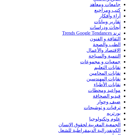
جامعات ومعاهد
كتب ومراجيع
آراء وأفكار
تقارير وبيانات
أبحاث ودراسات
ترند Trends Google Tendances
الثقافة و الفنون
الطب والصحة
الاقتصاد والأعمال
التنمية والسياحة
جمعيات و مجموعات
نقابات التعليم
نقابات المحامين
نقابات المهندسين
نقابات الأطباء
مواعيد ومحطات
فيديو الصحافة
ضيف وحوار
ترقيات و توشيحات
بورتريه
علوم وتكنولوجيا
الجمعية المغربية لحقوق الإنسان
الكونفدرالية الديمقراطية للشغل