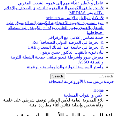
عاجل و خطير : نداء مهم إلى عموم الشعب المغربي
& انخرط في الكونفدرالية المغربية لناشري الصحف والإعلام
الإلكتروني MEDIAS
& الآداب والعلوم الإنسانية sciences
منع المسيرة الجهوية الاحتجاجية للكونفدرالية الديموقراطية
للشغل بالعيون وهوير العلمي يؤكد أن الكونفدرالية ستصعّد
احتجاجاتها
حملة تضامن إعلامي مع الزفزافي
& انخرط في المرصد الدولي للصحافة ٌ Roi
& انخرط في جامعة عبد المالك السعدي UAE
بيان تنويه بالنقيب الدكتور حسن برهون
معرض صور وأشرطة فيديو ملتقى جمعية الشعلة للتربية
والثقافة ASSO
ماستر السياسة الدولية والدبلوماسية والرقمنة
جريدة بريس ميديا الأوروعربية للصحافة
Home
الأمن و القوات المسلحة
بلاغ للمديرية العامة للأمن الوطني توقيف شرطي على خلفية
وفاة شخص وإصابة فتاتين أثناء مطاردة أمنية