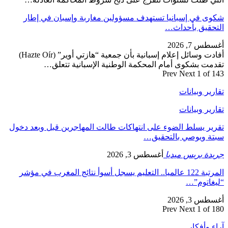
شكوى في إسبانيا تستهدف مسؤولين مغاربة وإسبان في إطار
التحقيق بأحداث…
أغسطس 7, 2026
أفادت وسائل إعلام إسبانية بأن جمعية “هازتي أوير” (Hazte Oír)
تقدمت بشكوى أمام المحكمة الوطنية الإسبانية تتعلق…
Prev
Next
1 of 143
تقارير وبيانات
تقارير وبيانات
تقرير يسلط الضوء على انتهاكات طالت المهاجرين قبل وبعد دخول
سبتة ويوصي بالتحقيق…
جريدة بريس ميديا
أغسطس 3, 2026
المرتبة 122 عالميا.. التعليم يسجل أسوأ نتائج المغرب في مؤشر
“ليغاتوم”…
أغسطس 3, 2026
Prev
Next
1 of 180
آراء وأفكار