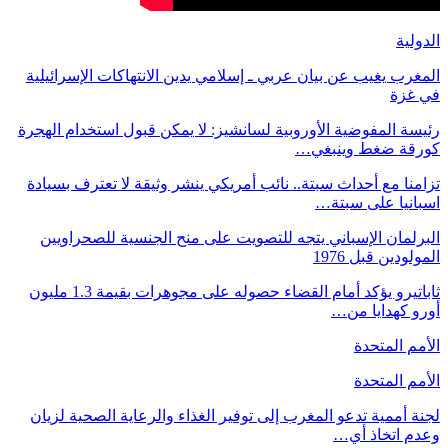
الدولية
المغرب يغيب عن بيان عربي ـ إسلامي يدين الانتهاكات الإسرائيلية
في غزة
رئيسة المفوضية الأوروبية لسانشيز: لا يمكن قبول استخدام الهجرة
كورقة ضغط وينبغي…
تزامنا مع أحداث سبتة.. نائب أمريكي ينشر وثيقة لا تعترف بسيادة
اسبانيا على سبتة…
البرلمان الإسباني يتجه للتصويت على منح الجنسية للصحراويين
المولودين قبل 1976
ثاباتيرو يؤكد أمام القضاء حصوله على مجوهرات بقيمة 1.3 مليون
أورو كهدايا من…
الأمم المتحدة
الأمم المتحدة
لجنة أممية تدعو المغرب إلى توفير الغذاء والرعاية الصحية لزيان
وعدم اتخاذ أي…