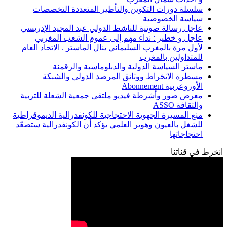
سلسلة دورات التكوين والتأطير المتعددة التخصصات
سياسة الخصوصية
عاجل رسالة صوتية للناشط الدولي عبد المجيد الإدريسي
عاجل و خطير : نداء مهم إلى عموم الشعب المغربي
لأول مرة بالمغرب السليماني ينال الماستر . الاتحاد العام
للمتداولين بالمغرب
ماستر السياسة الدولية والدبلوماسية والرقمنة
مسطرة الانخراط ووثائق المرصد الدولي والشبكة
الأوروعربية Abonnement
معرض صور وأشرطة فيديو ملتقى جمعية الشعلة للتربية
والثقافة ASSO
منع المسيرة الجهوية الاحتجاجية للكونفدرالية الديموقراطية
للشغل بالعيون وهوير العلمي يؤكد أن الكونفدرالية ستصعّد
احتجاجاتها
انخرط في قناتنا