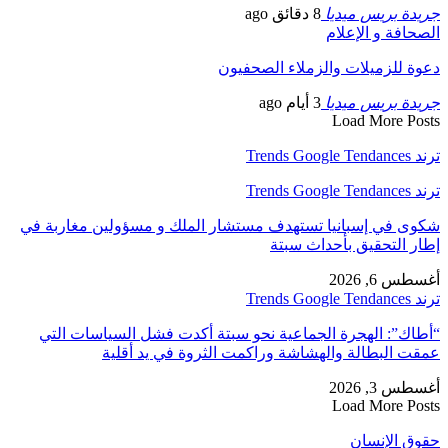
جريدة بريس ميديا
8 دقائق ago
الصحافة و الإعلام
دعوة للزميلات والزملاء الصحفيون
جريدة بريس ميديا
3 أيام ago
Load More Posts
ترند Trends Google Tendances
ترند Trends Google Tendances
شكوى في إسبانيا تستهدف مستشار الملك و مسؤولين مغاربة في
إطار التحقيق بأحداث سبتة
أغسطس 6, 2026
ترند Trends Google Tendances
“أطاك”: الهجرة الجماعية نحو سبتة أكدت فشل السياسات التي
عمقت البطالة والهشاشة وراكمت الثروة في يد أقلية
أغسطس 3, 2026
Load More Posts
حقوق الإنسان