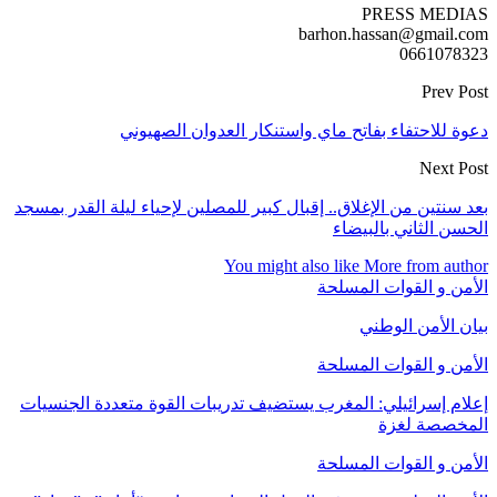
PRESS MEDIAS
barhon.hassan@gmail.com
0661078323
Prev Post
دعوة للاحتفاء بفاتح ماي واستنكار العدوان الصهيوني
Next Post
بعد سنتين من الإغلاق.. إقبال كبير للمصلين لإحياء ليلة القدر بمسجد
الحسن الثاني بالبيضاء
You might also like
More from author
الأمن و القوات المسلحة
بيان الأمن الوطني
الأمن و القوات المسلحة
إعلام إسرائيلي: المغرب يستضيف تدريبات القوة متعددة الجنسيات
المخصصة لغزة
الأمن و القوات المسلحة