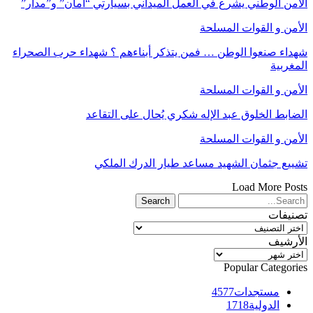
الأمن الوطني يشرع في العمل الميداني بسيارتي “أمان” و”مدار”
الأمن و القوات المسلحة
شهداء صنعوا الوطن … فمن يتذكر أبناءهم ؟ شهداء حرب الصحراء
المغربية
الأمن و القوات المسلحة
الضابط الخلوق عبد الإله شكري يُحال على التقاعد
الأمن و القوات المسلحة
تشييع جثمان الشهيد مساعد طيار الدرك الملكي
Load More Posts
تصنيفات
تصنيفات
الأرشيف
الأرشيف
Popular Categories
مستجدات
4577
الدولية
1718