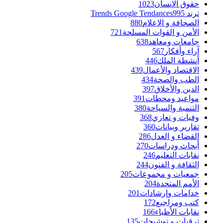
حقوق الإنسان
1023
ترند Trends Google Tendances
995
الصحافة و الإعلام
880
الأمن و القوات المسلحة
721
جامعات ومعاهد
638
آراء وأفكار
567
أنشطة الملك
446
الاقتصاد والأعمال
439
الطب والصحة
434
الدين والأخلاق
397
مواعيد ومحطات
391
التنمية والسياحة
380
وفيات و تعازي
368
تقارير وبيانات
360
القضاء و العدل
286
أبحاث ودراسات
270
نقابات التعليم
246
الثقافة و الفنون
244
جمعيات و مجموعات
205
الأمم المتحدة
204
خدامات وإرشادات
201
كتب ومراجيع
172
نقابات الأطباء
166
ترقيات و توشيحات
135