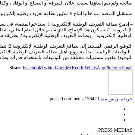
صالحة ولم يتم إلغاؤها بسبب إعلان السرقة أو الضياع أو الوفاة ، وكذ
مستقبل المنصة : تم حاليا إنتاج 9 ملايين بطاقة تعريف وطنية إلكترونية 2 وهي قيد التداول. يمكن لهؤلاء التسعة ملايين مواطن الاستفادة من الخدمات باستخدام المنصة.
– إدماج بطاقة التعريف الوطنية 
الإلكترونية 1). سيكون هذا الإدماج، الذي سيتم خلال العام 
الوطنية الإلكترونية 1 وبطاقة التعريف الوطنية الإلكترونية 2 بطريقة شفافة. وبذلك ستكون المنصة في متناول جميع سكان المغرب وسيستفيدون من الخدمات التي تقدمها.
التوقيع) بتقديم مستويات مختلفة من التوقيعات باستخدام قدرات بطاقة ا
Share
Facebook
Twitter
Google+
ReddIt
WhatsApp
Pinterest
Email
جريدة بريس ميديا
15642 posts
0 comments
PRESS MEDIAS