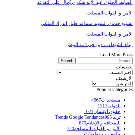
الضابط الخلوق عبد الإله شكري يُحال على التقاعد
الأمن و القوات المسلحة
تشييع جثمان الشهيد مساعد طيار الدرك الملكي
الأمن و القوات المسلحة
أبناء الشهداء… دين في ذمة الوطن
Load More Posts
تصنيفات
تصنيفات
الأرشيف
الأرشيف
Popular Categories
مستجدات
4567
الدولية
1717
حقوق الإنسان
1021
ترند Trends Google Tendances
995
الصحافة و الإعلام
879
الأمن و القوات المسلحة
720
جامعات ومعاهد
637