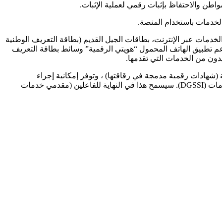
اطن والاحتفاظ بإثبات رقمي لعملية الإثبات.
لولوج العادل إلى الخدمات عبر الإنترنت، بطاقات الجيل القديم (بطاقة التعريف الوطنية
. سيدعم تطبيق الهاتف المحمول “هويتي الرقمية” وسائط بطاقة التعريف
متع بطاقة التعريف الوطنية الإلكترونية 2 أيضا على قدرات تشفير متقدمة (شهادات رقمية مدمجة في رقاقتها) ، وتوفر إمكانية إجراء
“التوقيعات الرقمية”. بدأ مشروع تأهيل بطاقة التعريف الوطنية الإلكترونية 2 كآلية مادية للتوقيع الرقمي مع المديرية العامة لأمن نظم المعلومات (DGSSI). سيسمح هذا في النهاية للفاعلين (مقدمي خدمات