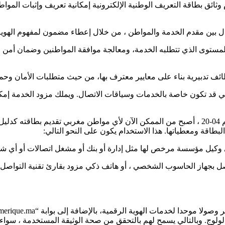
ائق بطاقة التعريف الوطنية الإلكترونية إمكانية تعريف وإثبات المواط
 بين مقدم الخدمة والمواطن ، من خلال إعطاء مضمون لمفهوم الهوية ال
 للمستوى الذي تتطلبه الخدمة، ومعالجة موافقة المواطنين وضمان أمن ا
وظائف تدبيرية بناء على معايير معترف بها، من حيث متطلبات الأمان وح
لتي قد تكون خاصة بالخدمات وسياقات الاتصال. ويملك مزود الخدمة إمكان
بناء على خصائص البطاقة الجديدة والإطار القانوني للقانون الجديد رقم 04-20 ، أصبح من الممكن الآن
بطاقة ومعطياتها. هذا الاستخدام يكون على النحو التالي:
لولوج. وبالتالي يسمح لهم بالتحقق من صحة الوثيقة المستخدمة ، سواء ك