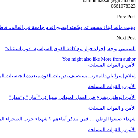
barhon.hassan@gmail.com
0661078323
Prev Post
وهبت مالها لبناء مسجد ثم وسّعته ليصبح أقدم جامعة في العالم.. فاطم
Next Post
السيسي يوجه بإجراء حوار مع كافة القوى السياسية “دون استثناء”
You might also like
More from author
الأمن و القوات المسلحة
إعلام إسرائيلي: المغرب يستضيف تدريبات القوة متعددة الجنسيات ا
الأمن و القوات المسلحة
الأمن الوطني يشرع في العمل الميداني بسيارتي “أمان” و”مدار”
الأمن و القوات المسلحة
شهداء صنعوا الوطن … فمن يتذكر أبناءهم ؟ شهداء حرب الصحراء الم
الأمن و القوات المسلحة