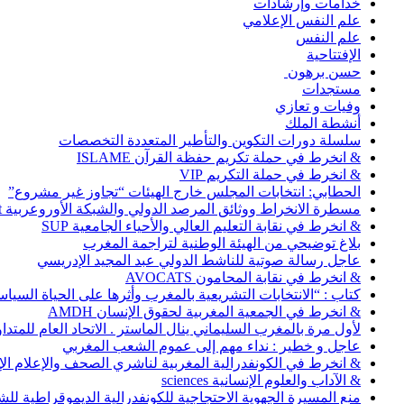
خدامات وإرشادات
علم النفس الإعلامي
علم النفس
الإفتتاحية
حسن برهون
مستجدات
وفيات و تعازي
أنشطة الملك
سلسلة دورات التكوين والتأطير المتعددة التخصصات
& انخرط في حملة تكريم حفظة القرآن ISLAME
& انخرط في حملة التكريم VIP
الحطابي: انتخابات المجلس خارج الهيئات “تجاوز غير مشروع”
مسطرة الانخراط ووثائق المرصد الدولي والشبكة الأوروعربية Abonnement
& انخرط في نقابة التعليم العالي والأحياء الجامعية SUP
بلاغ توضيحي من الهيئة الوطنية لتراجمة المغرب
عاجل رسالة صوتية للناشط الدولي عبد المجيد الإدريسي
& انخرط في نقابة المحامون AVOCATS
كتاب : “الانتخابات التشريعية بالمغرب وأثرها على الحياة السي
& انخرط في الجمعية المغربية لحقوق الإنسان AMDH
لأول مرة بالمغرب السليماني ينال الماستر . الاتحاد العام للمتد
عاجل و خطير : نداء مهم إلى عموم الشعب المغربي
& انخرط في الكونفدرالية المغربية لناشري الصحف والإعلام الإلكترو
& الآداب والعلوم الإنسانية sciences
منع المسيرة الجهوية الاحتجاجية للكونفدرالية الديموقراطية للش