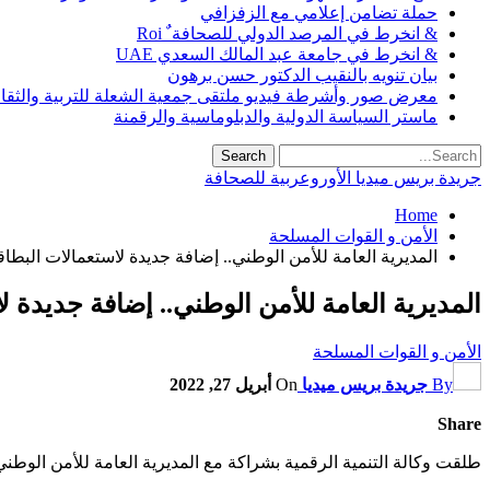
حملة تضامن إعلامي مع الزفزافي
& انخرط في المرصد الدولي للصحافة ٌ Roi
& انخرط في جامعة عبد المالك السعدي UAE
بيان تنويه بالنقيب الدكتور حسن برهون
معرض صور وأشرطة فيديو ملتقى جمعية الشعلة للتربية والثقافة SO
ماستر السياسة الدولية والدبلوماسية والرقمنة
جريدة بريس ميديا الأوروعربية للصحافة
Home
الأمن و القوات المسلحة
المديرية العامة للأمن الوطني.. إضافة جديدة لاستعمالات البطاق
المديرية العامة للأمن الوطني.. إضافة جديدة ل
الأمن و القوات المسلحة
By
جريدة بريس ميديا
On
أبريل 27, 2022
Share
طلقت وكالة التنمية الرقمية بشراكة مع المديرية العامة للأمن الوطن