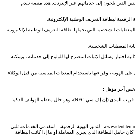
نين الذين يلجون إلى خدماتهم عبر الإنترنت. هذه منصة تقدم
رقمية لبطاقة التعريف الوطنية الإلكترونية.
لمعطيات الشخصية التي تحملها بطاقة التعريف الوطنية الإلكترونية،
ماية المعطيات الشخصية.
ية اختيار وسائل الإثبات المصرح لها للولوج إلى خدماته ، ويمكنه
 لأي مواطن مغربي تقديم بطاقته كدليل على الهوية ، وقراءتها باستخدام المعدات المناسبة من قبل الوكلاء
2. من المنزل ، أو أثناء التنقل ، من خلال تقديم بطاقتهم إلى قارئ متصل بجهاز الحاسوب الشخصي ، أو هاتف ذكي مزود بقارئ تقنية التواصل قريب المدى (إن إف سي NFC)، وهو حال معظم الهواتف الذكية
– للمواطنين: تطبيق هاتف محمول مخصص “هويتي الرقمية” الذي يوفر وصولا موحدا لخدمات الهوية الرقمية، بالإضافة إلى بوابة “www.identitenumerique.ma” لتدبير الهوية الرقمية. – لمقدمي الخدمات: تلبي
ان حامل البطاقة الذي يجري المعاملة أو ما إذا كانت البطاقة