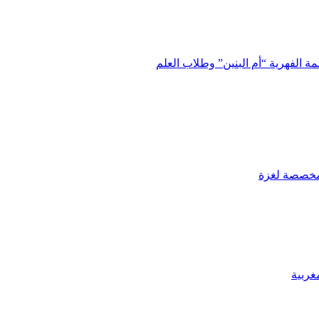
ة الفهرية “أم البنين” وطلاب العلم
لمخصصة لغزة
غربية