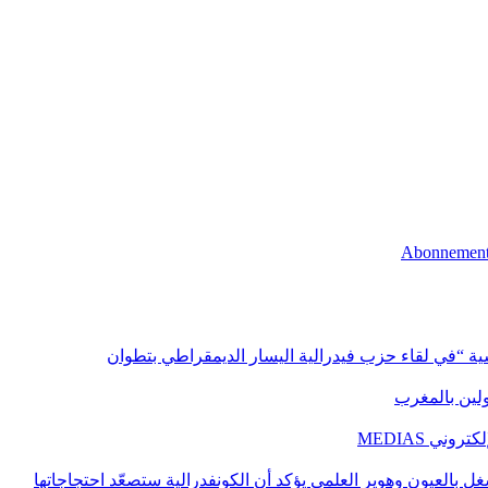
اسية “في لقاء حزب فيدرالية اليسار الديمقراطي بتطوان
اولين بالمغرب
ني MEDIAS
غل بالعيون وهوير العلمي يؤكد أن الكونفدرالية ستصعّد احتجاجاتها