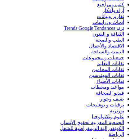
كتب ومراجيع
آراء وأفكار
تقارير وبيانات
أبحاث ودراسات
ترند Trends Google Tendances
الثقافة و الفنون
الطب والصحة
الاقتصاد والأعمال
التنمية والسياحة
جمعيات و مجموعات
نقابات التعليم
نقابات المحامين
نقابات المهندسين
نقابات الأطباء
مواعيد ومحطات
فيديو الصحافة
ضيف وحوار
ترقيات و توشيحات
بورتريه
علوم وتكنولوجيا
الجمعية المغربية لحقوق الإنسان
الكونفدرالية الديمقراطية للشغل
الرياضة