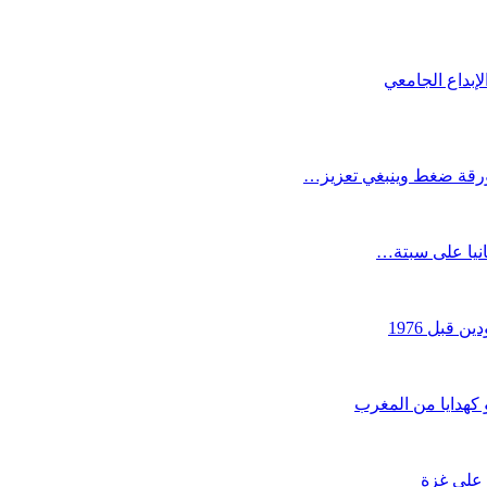
لإبداع الجامعي
كورقة ضغط وينبغي تعزيز…
انيا على سبتة…
قبل 1976