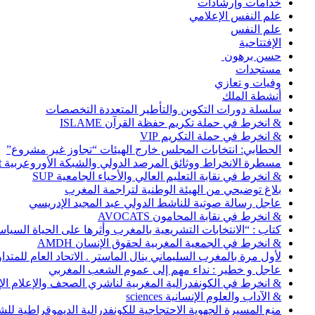
خدامات وإرشادات
علم النفس الإعلامي
علم النفس
الإفتتاحية
حسن برهون
مستجدات
وفيات و تعازي
أنشطة الملك
سلسلة دورات التكوين والتأطير المتعددة التخصصات
& انخرط في حملة تكريم حفظة القرآن ISLAME
& انخرط في حملة التكريم VIP
الحطابي: انتخابات المجلس خارج الهيئات “تجاوز غير مشروع”
مسطرة الانخراط ووثائق المرصد الدولي والشبكة الأوروعربية Abonnement
& انخرط في نقابة التعليم العالي والأحياء الجامعية SUP
بلاغ توضيحي من الهيئة الوطنية لتراجمة المغرب
عاجل رسالة صوتية للناشط الدولي عبد المجيد الإدريسي
& انخرط في نقابة المحامون AVOCATS
كتاب : “الانتخابات التشريعية بالمغرب وأثرها على الحياة السي
& انخرط في الجمعية المغربية لحقوق الإنسان AMDH
لأول مرة بالمغرب السليماني ينال الماستر . الاتحاد العام للمتد
عاجل و خطير : نداء مهم إلى عموم الشعب المغربي
& انخرط في الكونفدرالية المغربية لناشري الصحف والإعلام الإلكترو
& الآداب والعلوم الإنسانية sciences
منع المسيرة الجهوية الاحتجاجية للكونفدرالية الديموقراطية للش