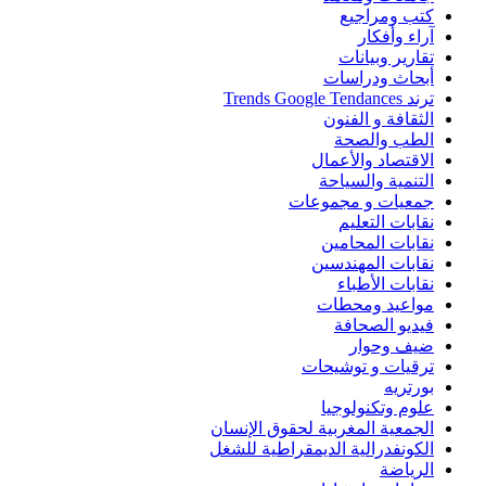
كتب ومراجيع
آراء وأفكار
تقارير وبيانات
أبحاث ودراسات
ترند Trends Google Tendances
الثقافة و الفنون
الطب والصحة
الاقتصاد والأعمال
التنمية والسياحة
جمعيات و مجموعات
نقابات التعليم
نقابات المحامين
نقابات المهندسين
نقابات الأطباء
مواعيد ومحطات
فيديو الصحافة
ضيف وحوار
ترقيات و توشيحات
بورتريه
علوم وتكنولوجيا
الجمعية المغربية لحقوق الإنسان
الكونفدرالية الديمقراطية للشغل
الرياضة