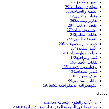
الدين والأخلاق
397
مواعيد ومحطات
391
التنمية والسياحة
380
وفيات و تعازي
368
تقارير وبيانات
360
القضاء و العدل
284
أبحاث ودراسات
270
نقابات التعليم
246
الثقافة و الفنون
244
جمعيات و مجموعات
205
الأمم المتحدة
204
خدامات وإرشادات
201
كتب ومراجيع
172
نقابات الأطباء
166
ترقيات و توشيحات
135
فيديو الصحافة
133
ضيف وحوار
105
نقابات المحامين
99
الكونفدرالية الديمقراطية للشغل
59
صفحات
& الآداب والعلوم الإنسانية sciences
& انخرط في الجمعية المغربية لحقوق الإنسان AMDH