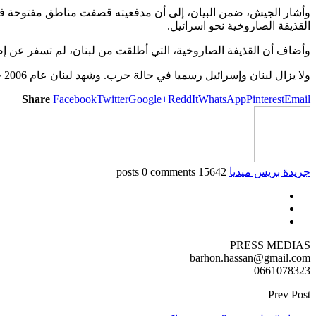
وأشار الجيش، ضمن البيان، إلى أن مدفعيته قصفت مناطق مفتوحة في 
القذيفة الصاروخية نحو اسرائيل.
وأضاف أن القذيفة الصاروخية، التي أطلقت من لبنان، لم تسفر عن إ
ولا يزال لبنان وإسرائيل رسميا في حالة حرب. وشهد لبنان عام 2006 حربا دامية بين الكيان وحزب الله استمرت 33 يوما وقتل خلالها 1200 شخص في لبنان معظمهم مدنيون و160 إسرائيليا معظمهم جنود.
Share
Facebook
Twitter
Google+
ReddIt
WhatsApp
Pinterest
Email
جريدة بريس ميديا
15642 posts
0 comments
PRESS MEDIAS
barhon.hassan@gmail.com
0661078323
Prev Post