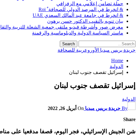
حملة تضامن إعلامي مع الزفزافي
& انخرط في المرصد الدولي للصحافة ٌ Roi
& انخرط في جامعة عبد المالك السعدي UAE
بيان تنويه بالنقيب الدكتور حسن برهون
معرض صور وأشرطة فيديو ملتقى جمعية الشعلة للتربية والثقافة SO
ماستر السياسة الدولية والدبلوماسية والرقمنة
جريدة بريس ميديا الأوروعربية للصحافة
Home
الدولية
إسرائيل تقصف جنوب لبنان
إسرائيل تقصف جنوب لبنان
الدولية
By
جريدة بريس ميديا
On
أبريل 26, 2022
Share
شن الجيش الإسرائيلي، فجر اليوم، قصفا مدفعيا على مناط