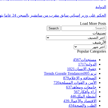
الدولية
الحكم على وزير إسباني سابق مقرب من سانشيز بالسجن 24 عاما بتهم فساد
Load More Posts
تصنيفات
تصنيفات
الأرشيف
الأرشيف
Popular Categories
مستجدات
4567
الدولية
1717
حقوق الإنسان
1021
ترند Trends Google Tendances
995
الصحافة و الإعلام
879
الأمن و القوات المسلحة
720
جامعات ومعاهد
637
آراء وأفكار
567
أنشطة الملك
446
الاقتصاد والأعمال
439
الطب والصحة
434