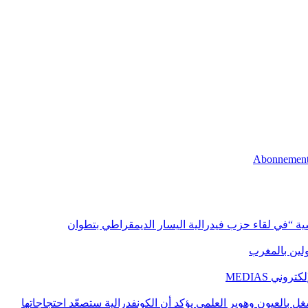
اسية “في لقاء حزب فيدرالية اليسار الديمقراطي بتطوان
اولين بالمغرب
ني MEDIAS
غل بالعيون وهوير العلمي يؤكد أن الكونفدرالية ستصعّد احتجاجاتها