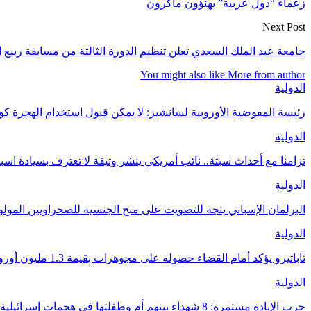
زعماء “دول عربية” يهنؤون ماكرون
Next Post
جامعة عبد الملك السعدي تعلن تنظيم الدورة الثالثة من مسابقة ربيع ا
You might also like
More from author
الدولية
رئيسة المفوضية الأوروبية لسانشيز: لا يمكن قبول استخدام الهجرة 
الدولية
تزامنا مع أحداث سبتة.. نائب أمريكي ينشر وثيقة لا تعترف بسيادة اسب
الدولية
البرلمان الإسباني يتجه للتصويت على منح الجنسية للصحراويين المولودين 
الدولية
ثاباتيرو يؤكد أمام القضاء حصوله على مجوهرات بقيمة 1.3 مليون أورو كهدايا من المغرب
الدولية
حرب الإبادة مستمرة: 8 شهداء بينهم أم وطفلتها في هجمات إسرائيلية على غزة