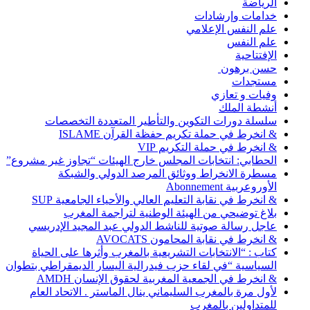
الرياضة
خدامات وإرشادات
علم النفس الإعلامي
علم النفس
الإفتتاحية
حسن برهون
مستجدات
وفيات و تعازي
أنشطة الملك
سلسلة دورات التكوين والتأطير المتعددة التخصصات
& انخرط في حملة تكريم حفظة القرآن ISLAME
& انخرط في حملة التكريم VIP
الحطابي: انتخابات المجلس خارج الهيئات “تجاوز غير مشروع”
مسطرة الانخراط ووثائق المرصد الدولي والشبكة
الأوروعربية Abonnement
& انخرط في نقابة التعليم العالي والأحياء الجامعية SUP
بلاغ توضيحي من الهيئة الوطنية لتراجمة المغرب
عاجل رسالة صوتية للناشط الدولي عبد المجيد الإدريسي
& انخرط في نقابة المحامون AVOCATS
كتاب : “الانتخابات التشريعية بالمغرب وأثرها على الحياة
السياسية “في لقاء حزب فيدرالية اليسار الديمقراطي بتطوان
& انخرط في الجمعية المغربية لحقوق الإنسان AMDH
لأول مرة بالمغرب السليماني ينال الماستر . الاتحاد العام
للمتداولين بالمغرب