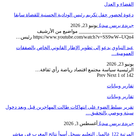
القضاء و العدل
دعوة لحضور حفل تكريم رئيس الودادية الحسنية للقضاة سابقا
جريدة بريس ميديا
يونيو 23, 2026
_____________ _________ مواضيع من الأرشيف
https://www.youtube.com/watch?v=SS9wW--UQn4 رئيس…
عبد النباوي يدعو إلى تطوير الإطار القانوني الخاص بالصفقات
العمومية…
يونيو 23, 2026
الرئيسية سياسة مجتمع اقتصاد رياضة رأي ثقافة…
Prev
Next
1 of 142
تقارير وبيانات
تقارير وبيانات
تقرير يسلط الضوء على انتهاكات طالت المهاجرين قبل وبعد دخول
سبتة ويوصي بالتحقيق…
جريدة بريس ميديا
أغسطس 3, 2026
المرتبة 122 عالميا.. التعليم يسجل أسوأ نتائج المغرب في مؤشر