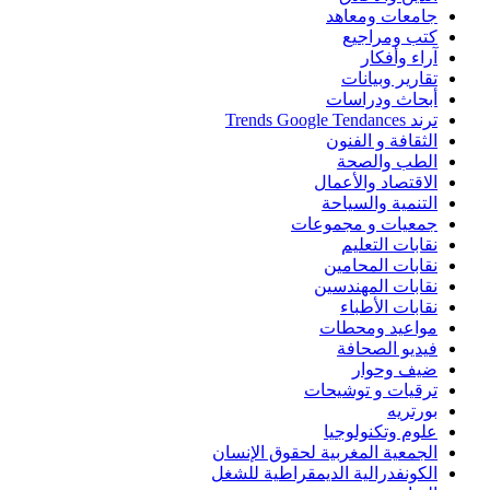
جامعات ومعاهد
كتب ومراجيع
آراء وأفكار
تقارير وبيانات
أبحاث ودراسات
ترند Trends Google Tendances
الثقافة و الفنون
الطب والصحة
الاقتصاد والأعمال
التنمية والسياحة
جمعيات و مجموعات
نقابات التعليم
نقابات المحامين
نقابات المهندسين
نقابات الأطباء
مواعيد ومحطات
فيديو الصحافة
ضيف وحوار
ترقيات و توشيحات
بورتريه
علوم وتكنولوجيا
الجمعية المغربية لحقوق الإنسان
الكونفدرالية الديمقراطية للشغل