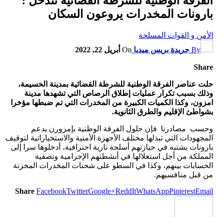
الفرقة الوطنية للشرطة القضائية تتدخل :
بارونات المخدرات يروعون السكان
الأمن و القوات المسلحة
By
جريدة بريس ميديا
On
أبريل 22, 2022
Share
حلت عناصر الفرقة الوطنية للشرطة القضائية بمدينة الحسيمة،
وذلك بسبب تكرار عمليات إطلاق الرصاص التي تشهدها مدينة
امزون، وكذا الكميات الكبيرة من المخدرات التي تم ضبطها مؤخرا
بشواطئ الإقليم والطرق الثانوية.
وحسب مصادرنا فإن حلول الفرقة الوطنية بإمزورن يدعم
المجهودات التي تبذلها مختلف الأجهزة الأمنية والاستخباراتية لتوقيف
بارونات يشتبه في حيازتهم أسلحة نارية احترافية، أدخلوها سرا إلى
المملكة من أجل استغلالها في أنشطتهم الإجرامية وتصفية
الحسابات بينهم، وكذا في السطو على شحنات المخدرات المخزنة
من قبل منافسيهم.
Share
Facebook
Twitter
Google+
ReddIt
WhatsApp
Pinterest
Email