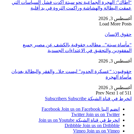
“أطاك”: الهجرة الجماعية نحو سبتة أكدت فشل السياسات التي
عمقت البطالة والهشاشة وراكمت الثروة في يد أقلية
أغسطس 3, 2026
Load More Posts
حقوق الإنسان
“مأساة سبتة”.. مطالب حقوقية بالكشف عن مصير جميع
المفقودين والتحقيق في الاعتداءات الجسدية
أغسطس 3, 2026
حقوقيون: “عسكرة الحدود” ليست حلا.. والفقر والبطالة يغديان
مأساة الهجرة
أغسطس 3, 2026
Prev
Next
1 of 511
انخرط في قناة الشبكة
Subscribe
Subscribers
انضم إلينا Facebook
Join us on Facebook
Twitter
Join us on Twitter
انخرط في قناة الشبكة
Join us on Youtube
Dribbble
Join us on Dribbble
Vimeo
Join us on Vimeo