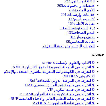
الثقافة و الفنون
244
جمعيات و مجموعات
205
الأمم المتحدة
204
خدامات وإرشادات
201
كتب ومراجيع
172
نقابات الأطباء
166
ترقيات و توشيحات
135
فيديو الصحافة
133
ضيف وحوار
105
نقابات المحامين
99
الكونفدرالية الديمقراطية للشغل
59
صفحات
& الآداب والعلوم الإنسانية sciences
& انخرط في الجمعية المغربية لحقوق الإنسان AMDH
& انخرط في الكونفدرالية المغربية لناشري الصحف والإعلام
الإلكتروني MEDIAS
& انخرط في المرصد الدولي للصحافة ٌ Roi
& انخرط في جامعة عبد المالك السعدي UAE
& انخرط في حملة التكريم VIP
& انخرط في حملة تكريم حفظة القرآن ISLAME
& انخرط في نقابة التعليم العالي والأحياء الجامعية SUP
& انخرط في نقابة المحامون AVOCATS