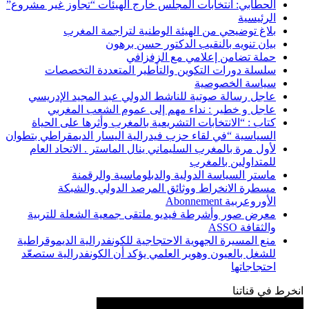
الحطابي: انتخابات المجلس خارج الهيئات “تجاوز غير مشروع”
الرئيسية
بلاغ توضيحي من الهيئة الوطنية لتراجمة المغرب
بيان تنويه بالنقيب الدكتور حسن برهون
حملة تضامن إعلامي مع الزفزافي
سلسلة دورات التكوين والتأطير المتعددة التخصصات
سياسة الخصوصية
عاجل رسالة صوتية للناشط الدولي عبد المجيد الإدريسي
عاجل و خطير : نداء مهم إلى عموم الشعب المغربي
كتاب : “الانتخابات التشريعية بالمغرب وأثرها على الحياة
السياسية “في لقاء حزب فيدرالية اليسار الديمقراطي بتطوان
لأول مرة بالمغرب السليماني ينال الماستر . الاتحاد العام
للمتداولين بالمغرب
ماستر السياسة الدولية والدبلوماسية والرقمنة
مسطرة الانخراط ووثائق المرصد الدولي والشبكة
الأوروعربية Abonnement
معرض صور وأشرطة فيديو ملتقى جمعية الشعلة للتربية
والثقافة ASSO
منع المسيرة الجهوية الاحتجاجية للكونفدرالية الديموقراطية
للشغل بالعيون وهوير العلمي يؤكد أن الكونفدرالية ستصعّد
احتجاجاتها
انخرط في قناتنا