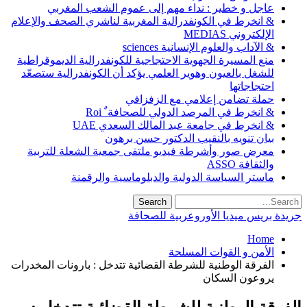
عاجل و خطير : نداء مهم إلى عموم الشعب المغربي
& انخرط في الكونفدرالية المغربية لناشري الصحف والإعلام
الإلكتروني MEDIAS
& الآداب والعلوم الإنسانية sciences
منع المسيرة الجهوية الاحتجاجية للكونفدرالية الديموقراطية
للشغل بالعيون وهوير العلمي يؤكد أن الكونفدرالية ستصعّد
احتجاجاتها
حملة تضامن إعلامي مع الزفزافي
& انخرط في المرصد الدولي للصحافة ٌ Roi
& انخرط في جامعة عبد المالك السعدي UAE
بيان تنويه بالنقيب الدكتور حسن برهون
معرض صور وأشرطة فيديو ملتقى جمعية الشعلة للتربية
والثقافة ASSO
ماستر السياسة الدولية والدبلوماسية والرقمنة
جريدة بريس ميديا الأوروعربية للصحافة
Home
الأمن و القوات المسلحة
الفرقة الوطنية للشرطة القضائية تتدخل : بارونات المخدرات
يروعون السكان