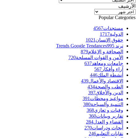
الأرشيف
الأرشيف
Popular Categories
مستجدات
4567
الدولية
1717
حقوق الإنسان
1021
ترند Trends Google Tendances
995
الصحافة و الإعلام
879
الأمن و القوات المسلحة
720
جامعات ومعاهد
637
آراء وأفكار
567
أنشطة الملك
446
الاقتصاد والأعمال
439
الطب والصحة
434
الدين والأخلاق
397
مواعيد ومحطات
391
التنمية والسياحة
380
وفيات و تعازي
368
تقارير وبيانات
360
القضاء و العدل
284
أبحاث ودراسات
270
نقابات التعليم
246