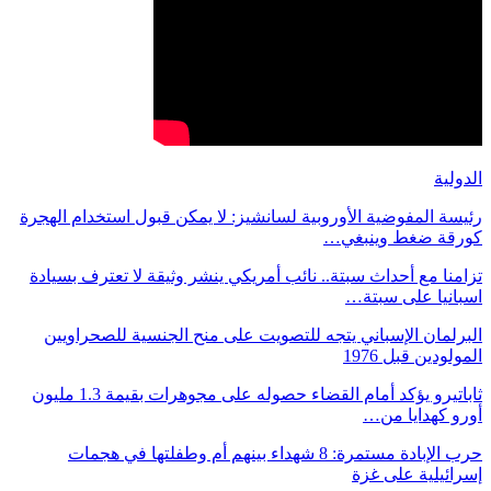
الدولية
رئيسة المفوضية الأوروبية لسانشيز: لا يمكن قبول استخدام الهجرة
كورقة ضغط وينبغي…
تزامنا مع أحداث سبتة.. نائب أمريكي ينشر وثيقة لا تعترف بسيادة
اسبانيا على سبتة…
البرلمان الإسباني يتجه للتصويت على منح الجنسية للصحراويين
المولودين قبل 1976
ثاباتيرو يؤكد أمام القضاء حصوله على مجوهرات بقيمة 1.3 مليون
أورو كهدايا من…
حرب الإبادة مستمرة: 8 شهداء بينهم أم وطفلتها في هجمات
إسرائيلية على غزة