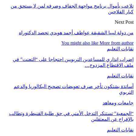
تلاعب بأموال برنامج مواجهة الجفاف وصرفه لمن لا يستحق من
كبار الفلاحين
Next Post
من دولة ليبيا الشقيقة عواطف أجمد هويدي تحصد الدكتوراه
You might also like
More from author
نقابات التعليم
إضراب إنذاري للمساعدين التربويين احتجاجا على “التعنت” في
ملف الاقتطاع المزدوج…
نقابات التعليم
أساتذة يشتكون تأخر صرف تعويضات تصحيح البكالوريا والدعم
التربوي
جامعات ومعاهد
“الجمعية” تستنكر التدخل الأمني في حق طلبة القنيطرة وتطالب
بالإفراج عن المعتقلين
نقابات التعليم