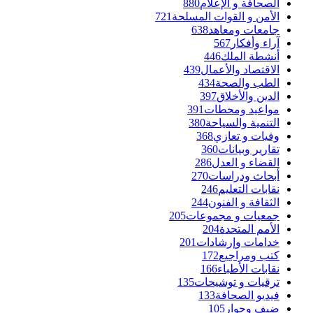
الصحافة و الإعلام
880
الأمن و القوات المسلحة
721
جامعات ومعاهد
638
آراء وأفكار
567
أنشطة الملك
446
الاقتصاد والأعمال
439
الطب والصحة
434
الدين والأخلاق
397
مواعيد ومحطات
391
التنمية والسياحة
380
وفيات و تعازي
368
تقارير وبيانات
360
القضاء و العدل
286
أبحاث ودراسات
270
نقابات التعليم
246
الثقافة و الفنون
244
جمعيات و مجموعات
205
الأمم المتحدة
204
خدامات وإرشادات
201
كتب ومراجيع
172
نقابات الأطباء
166
ترقيات و توشيحات
135
فيديو الصحافة
133
ضيف وحوار
105