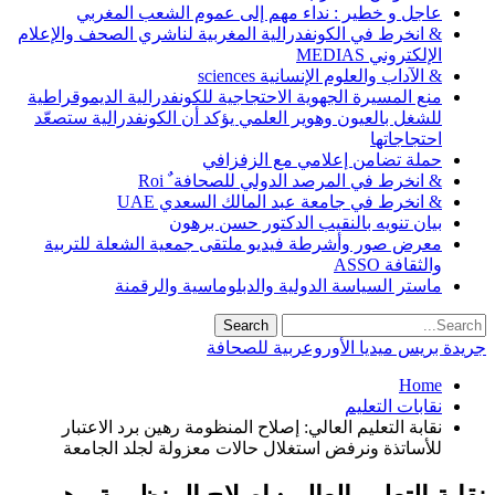
عاجل و خطير : نداء مهم إلى عموم الشعب المغربي
& انخرط في الكونفدرالية المغربية لناشري الصحف والإعلام
الإلكتروني MEDIAS
& الآداب والعلوم الإنسانية sciences
منع المسيرة الجهوية الاحتجاجية للكونفدرالية الديموقراطية
للشغل بالعيون وهوير العلمي يؤكد أن الكونفدرالية ستصعّد
احتجاجاتها
حملة تضامن إعلامي مع الزفزافي
& انخرط في المرصد الدولي للصحافة ٌ Roi
& انخرط في جامعة عبد المالك السعدي UAE
بيان تنويه بالنقيب الدكتور حسن برهون
معرض صور وأشرطة فيديو ملتقى جمعية الشعلة للتربية
والثقافة ASSO
ماستر السياسة الدولية والدبلوماسية والرقمنة
جريدة بريس ميديا الأوروعربية للصحافة
Home
نقابات التعليم
نقابة التعليم العالي: إصلاح المنظومة رهين برد الاعتبار
للأساتذة ونرفض استغلال حالات معزولة لجلد الجامعة