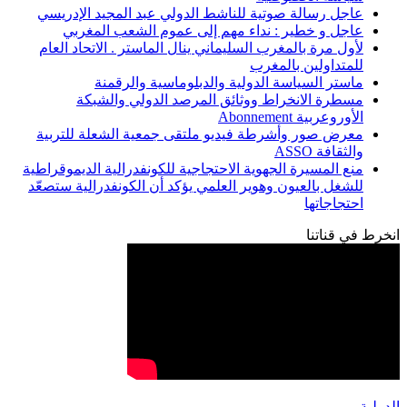
عاجل رسالة صوتية للناشط الدولي عبد المجيد الإدريسي
عاجل و خطير : نداء مهم إلى عموم الشعب المغربي
لأول مرة بالمغرب السليماني ينال الماستر . الاتحاد العام
للمتداولين بالمغرب
ماستر السياسة الدولية والدبلوماسية والرقمنة
مسطرة الانخراط ووثائق المرصد الدولي والشبكة
الأوروعربية Abonnement
معرض صور وأشرطة فيديو ملتقى جمعية الشعلة للتربية
والثقافة ASSO
منع المسيرة الجهوية الاحتجاجية للكونفدرالية الديموقراطية
للشغل بالعيون وهوير العلمي يؤكد أن الكونفدرالية ستصعّد
احتجاجاتها
انخرط في قناتنا
الدولية