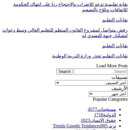
نقابة تعليمية تدعو للإضراب والاحتجاج ردا على انتهاك الحكومة
للاتفاقات وتلوّح بالتصعيد
نقابات التعليم
رفض متواصل لمشروع القانون المنظم للتعليم العالي وسط دعوات
لتشكيل جبهة للتصدي له
نقابات التعليم
نقابات التعليم تحذر وزارة التربية الوطنية
Load More Posts
تصنيفات
تصنيفات
الأرشيف
الأرشيف
Popular Categories
مستجدات
4577
الدولية
1718
حقوق الإنسان
1023
ترند Trends Google Tendances
995