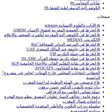
نقابات المحامين
99
الكونفدرالية الديمقراطية للشغل
59
صفحات
& الآداب والعلوم الإنسانية sciences
& انخرط في الجمعية المغربية لحقوق الإنسان AMDH
& انخرط في الكونفدرالية المغربية لناشري الصحف والإعلام
الإلكتروني MEDIAS
& انخرط في المرصد الدولي للصحافة ٌ Roi
& انخرط في جامعة عبد المالك السعدي UAE
& انخرط في حملة التكريم VIP
& انخرط في حملة تكريم حفظة القرآن ISLAME
& انخرط في نقابة التعليم العالي والأحياء الجامعية SUP
& انخرط في نقابة المحامون AVOCATS
الحطابي: انتخابات المجلس خارج الهيئات “تجاوز غير مشروع”
الرئيسية
بلاغ توضيحي من الهيئة الوطنية لتراجمة المغرب
بيان تنويه بالنقيب الدكتور حسن برهون
حملة تضامن إعلامي مع الزفزافي
دعوة عامة : تحالف اليسار تطوان المضيق ينظم ندوة الهجرة
و أحداث شمال المغرب
سلسلة دورات التكوين والتأطير المتعددة التخصصات
سياسة الخصوصية