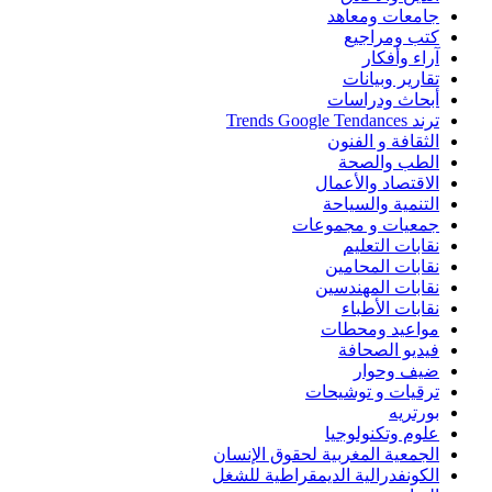
جامعات ومعاهد
كتب ومراجيع
آراء وأفكار
تقارير وبيانات
أبحاث ودراسات
ترند Trends Google Tendances
الثقافة و الفنون
الطب والصحة
الاقتصاد والأعمال
التنمية والسياحة
جمعيات و مجموعات
نقابات التعليم
نقابات المحامين
نقابات المهندسين
نقابات الأطباء
مواعيد ومحطات
فيديو الصحافة
ضيف وحوار
ترقيات و توشيحات
بورتريه
علوم وتكنولوجيا
الجمعية المغربية لحقوق الإنسان
الكونفدرالية الديمقراطية للشغل