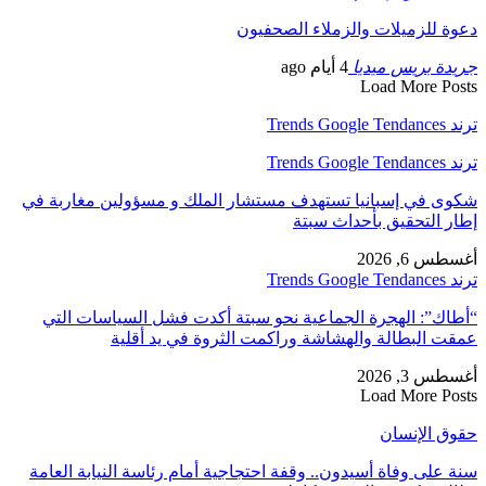
دعوة للزميلات والزملاء الصحفيون
جريدة بريس ميديا
4 أيام ago
Load More Posts
ترند Trends Google Tendances
ترند Trends Google Tendances
شكوى في إسبانيا تستهدف مستشار الملك و مسؤولين مغاربة في
إطار التحقيق بأحداث سبتة
أغسطس 6, 2026
ترند Trends Google Tendances
“أطاك”: الهجرة الجماعية نحو سبتة أكدت فشل السياسات التي
عمقت البطالة والهشاشة وراكمت الثروة في يد أقلية
أغسطس 3, 2026
Load More Posts
حقوق الإنسان
سنة على وفاة أسيدون.. وقفة احتجاجية أمام رئاسة النيابة العامة