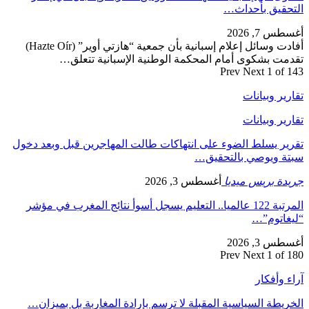
التحقيق بأحداث…
أغسطس 7, 2026
أفادت وسائل إعلام إسبانية بأن جمعية “هازتي أوير” (Hazte Oír)
تقدمت بشكوى أمام المحكمة الوطنية الإسبانية تتعلق…
Prev
Next
1 of 143
تقارير وبيانات
تقارير وبيانات
تقرير يسلط الضوء على انتهاكات طالت المهاجرين قبل وبعد دخول
سبتة ويوصي بالتحقيق…
جريدة بريس ميديا
أغسطس 3, 2026
المرتبة 122 عالميا.. التعليم يسجل أسوأ نتائج المغرب في مؤشر
“ليغاتوم”…
أغسطس 3, 2026
Prev
Next
1 of 180
آراء وأفكار
الخريطة السياسية المقبلة لا ترسم بإرادة المغاربة بل بميزان…