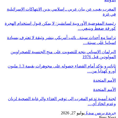
المغرب يغيب عن بيان عربي ـ إسلامي يدين الانتهاكات الإسرائيلية
في غزة
رئيسة المفوضية الأوروبية لسانشيز: لا يمكن قبول استخدام الهجرة
كورقة ضغط وينبغي…
تزامنا مع أحداث سبتة.. نائب أمريكي ينشر وثيقة لا تعترف بسيادة
اسبانيا على سبتة…
البرلمان الإسباني يتجه للتصويت على منح الجنسية للصحراويين
المولودين قبل 1976
ثاباتيرو يؤكد أمام القضاء حصوله على مجوهرات بقيمة 1.3 مليون
أورو كهدايا من…
الأمم المتحدة
الأمم المتحدة
لجنة أممية تدعو المغرب إلى توفير الغذاء والرعاية الصحية لزيان
وعدم اتخاذ أي…
جريدة بريس ميديا
يوليو 27, 2026
Prev
Next