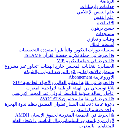
الرياضة
خدامات وإرشادات
علم النفس الإعلامي
علم النفس
الإفتتاحية
حسن برهون
مستجدات
وفيات و تعازي
أنشطة الملك
سلسلة دورات التكوين والتأطير المتعددة التخصصات
& انخرط في حملة تكريم حفظة القرآن ISLAME
& انخرط في حملة التكريم VIP
الحطابي: انتخابات المجلس خارج الهيئات “تجاوز غير مشروع”
مسطرة الانخراط ووثائق المرصد الدولي والشبكة
الأوروعربية Abonnement
& انخرط في نقابة التعليم العالي والأحياء الجامعية SUP
بلاغ توضيحي من الهيئة الوطنية لتراجمة المغرب
عاجل رسالة صوتية للناشط الدولي عبد المجيد الإدريسي
& انخرط في نقابة المحامون AVOCATS
دعوة عامة : تحالف اليسار تطوان المضيق ينظم ندوة الهجرة
و أحداث شمال المغرب
& انخرط في الجمعية المغربية لحقوق الإنسان AMDH
لأول مرة بالمغرب السليماني ينال الماستر . الاتحاد العام
للمتداولين بالمغرب