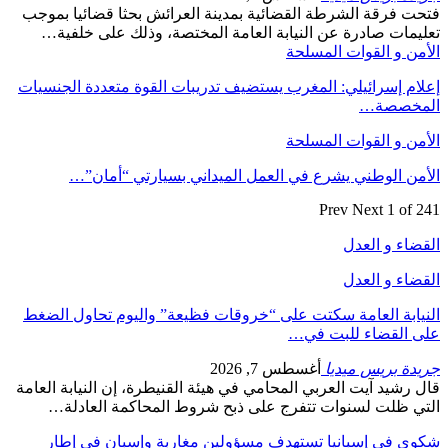
فتحت فرقة الشرطة القضائية بمدينة العرائش بحثا قضائيا بموجب
تعليمات صادرة عن النيابة العامة المختصة، وذلك على خلفية…
الأمن و القوات المسلحة
إعلام إسرائيلي: المغرب يستضيف تدريبات القوة متعددة الجنسيات
المخصصة…
الأمن و القوات المسلحة
الأمن الوطني يشرع في العمل الميداني بسيارتي “أمان”…
Prev
Next
1 of 241
القضاء و العدل
القضاء و العدل
النيابة العامة سكتت على “خروقات فظيعة” واليوم تحاول الضغط
على القضاء للبت في…
جريدة بريس ميديا
أغسطس 7, 2026
قال رشيد آيت العربي المحامي في هيئة القنيطرة، إن النيابة العامة
التي ظلت لسنوات تتفرج على ذبح شروط المحاكمة العادلة…
شكوى في إسبانيا تستهدف مسؤولين مغاربة وإسبان في إطار