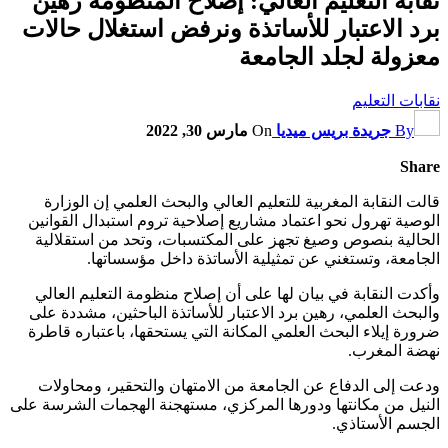
نقابة التعليم العالي: إصلاح المنظومة رهين
برد الاعتبار للأساتذة ونرفض استغلال حالات
معزولة لجلد الجامعة
نقابات التعليم
By
جريدة بريس ميديا
On
مارس 30, 2022
Share
قالت النقابة المغربية للتعليم العالي والبحث العلمي إن الوزارة
الوصية تهرول نحو اعتماد مشاريع إصلاحية تروم استبدال القوانين
الحالية بنصوص وصيغ تجهز على المكتسبات، وتحد من استقلالية
الجامعة، وتستغني عن تمثيلية الأساتذة داخل مؤسساتها.
وأكدت النقابة في بيان لها على أن إصلاح منظومة التعليم العالي
والبحث العلمي، رهين برد الاعتبار للأساتذة الباحثين، مشددة على
ضرورة إيلاء البحث العلمي المكانة التي يستحقها، باعتباره قاطرة
نهضة المغرب.
ودعت إلى الدفاع عن الجامعة من الامتهان والتحقير، ومحاولات
النيل من مكانتها ودورها المركزي، مستهجنة الهجمات الشرسة على
الجسم الأستاذي.