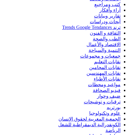
كتب ومراجيع
آراء وأفكار
تقارير وبيانات
أبحاث ودراسات
ترند Trends Google Tendances
الثقافة و الفنون
الطب والصحة
الاقتصاد والأعمال
التنمية والسياحة
جمعيات و مجموعات
نقابات التعليم
نقابات المحامين
نقابات المهندسين
نقابات الأطباء
مواعيد ومحطات
فيديو الصحافة
ضيف وحوار
ترقيات و توشيحات
بورتريه
علوم وتكنولوجيا
الجمعية المغربية لحقوق الإنسان
الكونفدرالية الديمقراطية للشغل
الرياضة