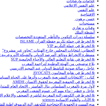
خدامات وإرشادات
علم النفس الإعلامي
علم النفس
الإفتتاحية
حسن برهون
مستجدات
وفيات و تعازي
أنشطة الملك
سلسلة دورات التكوين والتأطير المتعددة التخصصات
& انخرط في حملة تكريم حفظة القرآن ISLAME
& انخرط في حملة التكريم VIP
الحطابي: انتخابات المجلس خارج الهيئات “تجاوز غير مشروع”
مسطرة الانخراط ووثائق المرصد الدولي والشبكة الأوروعربية Abonnement
& انخرط في نقابة التعليم العالي والأحياء الجامعية SUP
بلاغ توضيحي من الهيئة الوطنية لتراجمة المغرب
عاجل رسالة صوتية للناشط الدولي عبد المجيد الإدريسي
& انخرط في نقابة المحامون AVOCATS
كتاب : “الانتخابات التشريعية بالمغرب وأثرها على الحياة السي
& انخرط في الجمعية المغربية لحقوق الإنسان AMDH
لأول مرة بالمغرب السليماني ينال الماستر . الاتحاد العام للمتد
عاجل و خطير : نداء مهم إلى عموم الشعب المغربي
& انخرط في الكونفدرالية المغربية لناشري الصحف والإعلام الإلكترو
& الآداب والعلوم الإنسانية sciences
منع المسيرة الجهوية الاحتجاجية للكونفدرالية الديموقراطية للش