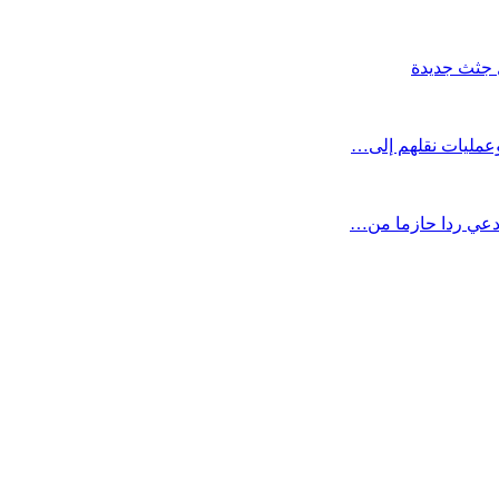
 وعمليات نقلهم إلى…
تدعي ردا حازما من…