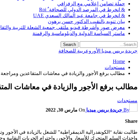
حملة تضامن إعلامي مع الزفزافي
& انخرط في المرصد الدولي للصحافة ٌ Roi
& انخرط في جامعة عبد المالك السعدي UAE
بيان تنويه بالنقيب الدكتور حسن برهون
معرض صور وأشرطة فيديو ملتقى جمعية الشعلة للتربية والثقافة SO
ماستر السياسة الدولية والدبلوماسية والرقمنة
جريدة بريس ميديا الأوروعربية للصحافة
Home
مستجدات
مطالب برفع الأجور والزيادة في معاشات المتقاعدين ومراجعة 
مطالب برفع الأجور والزيادة في معاشات المت
مستجدات
By
جريدة بريس ميديا
On
مارس 30, 2022
Share
طالبت نقابة “الكونفدرالية الديمقراطية” للشغل بالزيادة في الأجور
وإحداث السلم المتحرك للأسعار والأجور، واحترام الحريات النقابية وحق 