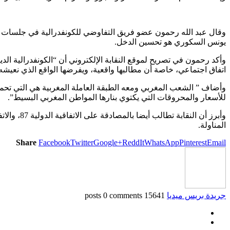
وقال عبد الله رحمون عضو فريق التفاوضي للكونفدرالية في جلسات الح
يونس السكوري هو تحسين الدخل.
وأكد رحمون في تصريح لموقع النقابة الإلكتروني أن “الكونفدرالية ال
اتفاق اجتماعي، خاصة أن مطالبها واقعية، ويفرضها الواقع الذي نعيشه
وأضاف ” الشعب المغربي ومعه الطبقة العاملة المغربية هي التي تحملت 
للأسعار والمحروقات التي يكتوي بنارها المواطن المغربي البسيط”.
المناولة.
Share
Facebook
Twitter
Google+
ReddIt
WhatsApp
Pinterest
Email
جريدة بريس ميديا
15641 posts
0 comments