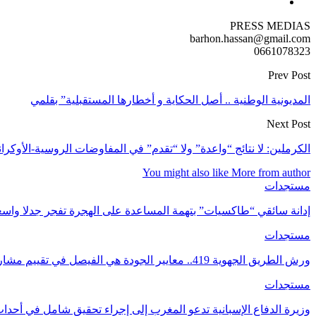
PRESS MEDIAS
barhon.hassan@gmail.com
0661078323
Prev Post
المديونية الوطنية .. أصل الحكاية و أخطارها المستقبلية” بقلمي
Next Post
الكرملين: لا نتائج “واعدة” ولا “تقدم” في المفاوضات الروسية-الأوكران
You might also like
More from author
مستجدات
إدانة سائقي “طاكسيات” بتهمة المساعدة على الهجرة تفجر جدلا واسع
مستجدات
ورش الطريق الجهوية 419.. معايير الجودة هي الفيصل في تقييم مشاريع البنية التحتية.
مستجدات
وزيرة الدفاع الإسبانية تدعو المغرب إلى إجراء تحقيق شامل في أحدا