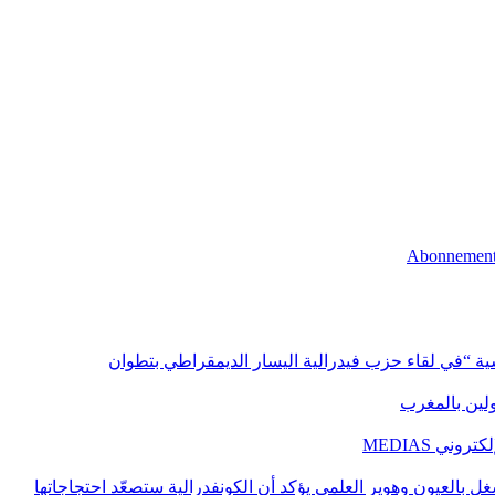
اسية “في لقاء حزب فيدرالية اليسار الديمقراطي بتطوان
اولين بالمغرب
ني MEDIAS
غل بالعيون وهوير العلمي يؤكد أن الكونفدرالية ستصعّد احتجاجاتها