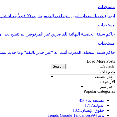
مستجدات
ارتفاع حصيلة ضحايا العبور الجماعي إلى سبتة إلى 90 قتيلاً بعد انتشال جثث جديدة
مستجدات
حاكم سبتة: الحصيلة النهائية للقاصرين غير المرفوقين لم تتضح بعد..
مستجدات
حاكم سبتة المحتلة: المغرب أثبت أنه “غير جدير بالثقة” وما حدث يس
Load More Posts
تصنيفات
تصنيفات
الأرشيف
الأرشيف
Popular Categories
مستجدات
4567
الدولية
1717
حقوق الإنسان
1021
ترند Trends Google Tendances
994