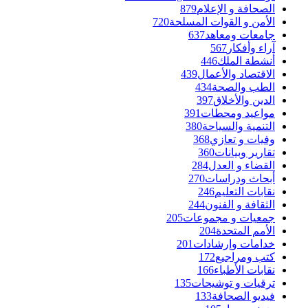
الصحافة و الإعلام
879
الأمن و القوات المسلحة
720
جامعات ومعاهد
637
آراء وأفكار
567
أنشطة الملك
446
الاقتصاد والأعمال
439
الطب والصحة
434
الدين والأخلاق
397
مواعيد ومحطات
391
التنمية والسياحة
380
وفيات و تعازي
368
تقارير وبيانات
360
القضاء و العدل
284
أبحاث ودراسات
270
نقابات التعليم
246
الثقافة و الفنون
244
جمعيات و مجموعات
205
الأمم المتحدة
204
خدامات وإرشادات
201
كتب ومراجيع
172
نقابات الأطباء
166
ترقيات و توشيحات
135
فيديو الصحافة
133