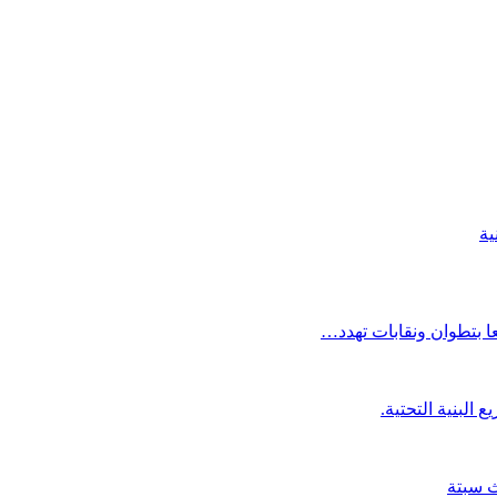
ية
ا بتطوان ونقابات تهدد…
ث سبتة