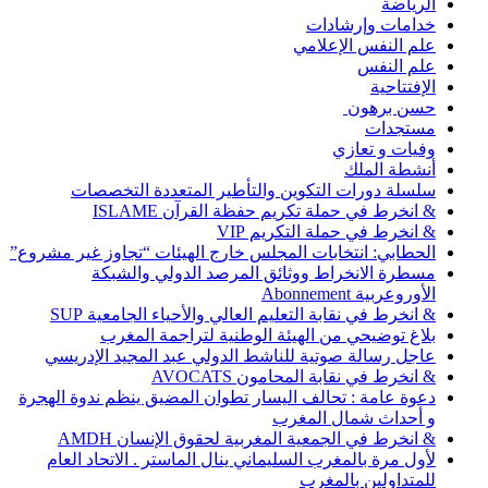
الرياضة
خدامات وإرشادات
علم النفس الإعلامي
علم النفس
الإفتتاحية
حسن برهون
مستجدات
وفيات و تعازي
أنشطة الملك
سلسلة دورات التكوين والتأطير المتعددة التخصصات
& انخرط في حملة تكريم حفظة القرآن ISLAME
& انخرط في حملة التكريم VIP
الحطابي: انتخابات المجلس خارج الهيئات “تجاوز غير مشروع”
مسطرة الانخراط ووثائق المرصد الدولي والشبكة
الأوروعربية Abonnement
& انخرط في نقابة التعليم العالي والأحياء الجامعية SUP
بلاغ توضيحي من الهيئة الوطنية لتراجمة المغرب
عاجل رسالة صوتية للناشط الدولي عبد المجيد الإدريسي
& انخرط في نقابة المحامون AVOCATS
دعوة عامة : تحالف اليسار تطوان المضيق ينظم ندوة الهجرة
و أحداث شمال المغرب
& انخرط في الجمعية المغربية لحقوق الإنسان AMDH
لأول مرة بالمغرب السليماني ينال الماستر . الاتحاد العام
للمتداولين بالمغرب