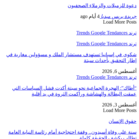
دعوة للزميلات والزملاء الصحفيون
جريدة بريس ميديا
4 أيام ago
Load More Posts
ترند Trends Google Tendances
ترند Trends Google Tendances
شكوى في إسبانيا تستهدف مستشار الملك و مسؤولين مغاربة في
إطار التحقيق بأحداث سبتة
أغسطس 6, 2026
ترند Trends Google Tendances
“أطاك”: الهجرة الجماعية نحو سبتة أكدت فشل السياسات التي
عمقت البطالة والهشاشة وراكمت الثروة في يد أقلية
أغسطس 3, 2026
Load More Posts
حقوق الإنسان
سنة على وفاة أسيدون.. وقفة احتجاجية أمام رئاسة النيابة العامة
تطالب بكشف الحقيقة كاملة