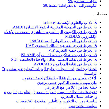
نقابات المحامين
99
الكونفدرالية الديمقراطية للشغل
59
صفحات
& الآداب والعلوم الإنسانية sciences
& انخرط في الجمعية المغربية لحقوق الإنسان AMDH
& انخرط في الكونفدرالية المغربية لناشري الصحف والإعلام
الإلكتروني MEDIAS
& انخرط في المرصد الدولي للصحافة ٌ Roi
& انخرط في جامعة عبد المالك السعدي UAE
& انخرط في حملة التكريم VIP
& انخرط في حملة تكريم حفظة القرآن ISLAME
& انخرط في نقابة التعليم العالي والأحياء الجامعية SUP
& انخرط في نقابة المحامون AVOCATS
الحطابي: انتخابات المجلس خارج الهيئات “تجاوز غير مشروع”
الرئيسية
بلاغ توضيحي من الهيئة الوطنية لتراجمة المغرب
بيان تنويه بالنقيب الدكتور حسن برهون
حملة تضامن إعلامي مع الزفزافي
دعوة عامة : تحالف اليسار تطوان المضيق ينظم ندوة الهجرة
و أحداث شمال المغرب
سلسلة دورات التكوين والتأطير المتعددة التخصصات
سياسة الخصوصية