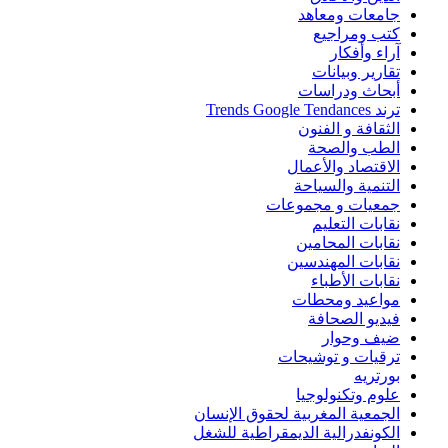
جامعات ومعاهد
كتب ومراجيع
آراء وأفكار
تقارير وبيانات
أبحاث ودراسات
ترند Trends Google Tendances
الثقافة و الفنون
الطب والصحة
الاقتصاد والأعمال
التنمية والسياحة
جمعيات و مجموعات
نقابات التعليم
نقابات المحامين
نقابات المهندسين
نقابات الأطباء
مواعيد ومحطات
فيديو الصحافة
ضيف وحوار
ترقيات و توشيحات
بورتريه
علوم وتكنولوجيا
الجمعية المغربية لحقوق الإنسان
الكونفدرالية الديمقراطية للشغل