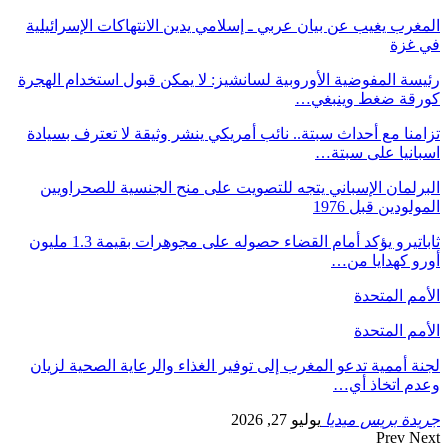
المغرب يغيب عن بيان عربي ـ إسلامي يدين الانتهاكات الإسرائيلية
في غزة
رئيسة المفوضية الأوروبية لسانشيز: لا يمكن قبول استخدام الهجرة
كورقة ضغط وينبغي…
تزامنا مع أحداث سبتة.. نائب أمريكي ينشر وثيقة لا تعترف بسيادة
اسبانيا على سبتة…
البرلمان الإسباني يتجه للتصويت على منح الجنسية للصحراويين
المولودين قبل 1976
ثاباتيرو يؤكد أمام القضاء حصوله على مجوهرات بقيمة 1.3 مليون
أورو كهدايا من…
الأمم المتحدة
الأمم المتحدة
لجنة أممية تدعو المغرب إلى توفير الغذاء والرعاية الصحية لزيان
وعدم اتخاذ أي…
جريدة بريس ميديا
يوليو 27, 2026
Prev
Next