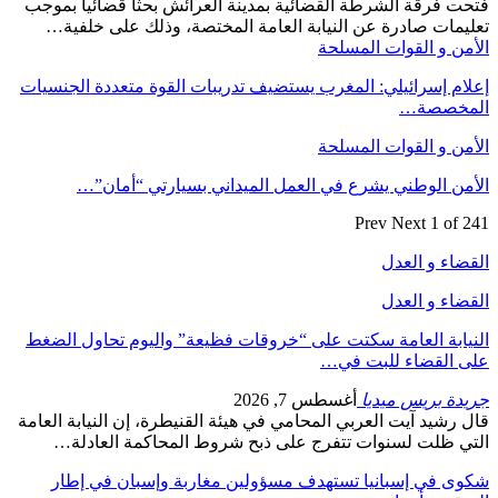
فتحت فرقة الشرطة القضائية بمدينة العرائش بحثا قضائيا بموجب
تعليمات صادرة عن النيابة العامة المختصة، وذلك على خلفية…
الأمن و القوات المسلحة
إعلام إسرائيلي: المغرب يستضيف تدريبات القوة متعددة الجنسيات
المخصصة…
الأمن و القوات المسلحة
الأمن الوطني يشرع في العمل الميداني بسيارتي “أمان”…
Prev
Next
1 of 241
القضاء و العدل
القضاء و العدل
النيابة العامة سكتت على “خروقات فظيعة” واليوم تحاول الضغط
على القضاء للبت في…
جريدة بريس ميديا
أغسطس 7, 2026
قال رشيد آيت العربي المحامي في هيئة القنيطرة، إن النيابة العامة
التي ظلت لسنوات تتفرج على ذبح شروط المحاكمة العادلة…
شكوى في إسبانيا تستهدف مسؤولين مغاربة وإسبان في إطار