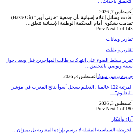
التحقيق بأحداث…
أغسطس 7, 2026
أفادت وسائل إعلام إسبانية بأن جمعية “هازتي أوير” (Hazte Oír)
تقدمت بشكوى أمام المحكمة الوطنية الإسبانية تتعلق…
Prev
Next
1 of 143
تقارير وبيانات
تقارير وبيانات
تقرير يسلط الضوء على انتهاكات طالت المهاجرين قبل وبعد دخول
سبتة ويوصي بالتحقيق…
جريدة بريس ميديا
أغسطس 3, 2026
المرتبة 122 عالميا.. التعليم يسجل أسوأ نتائج المغرب في مؤشر
“ليغاتوم”…
أغسطس 3, 2026
Prev
Next
1 of 180
آراء وأفكار
الخريطة السياسية المقبلة لا ترسم بإرادة المغاربة بل بميزان…