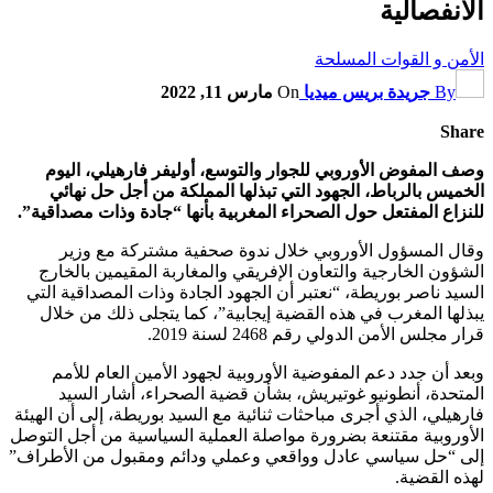
الانفصالية
الأمن و القوات المسلحة
By
جريدة بريس ميديا
On
مارس 11, 2022
Share
وصف المفوض الأوروبي للجوار والتوسع، أوليفر فارهيلي، اليوم
الخميس بالرباط، الجهود التي تبذلها المملكة من أجل حل نهائي
للنزاع المفتعل حول الصحراء المغربية بأنها “جادة وذات مصداقية”.
وقال المسؤول الأوروبي خلال ندوة صحفية مشتركة مع وزير
الشؤون الخارجية والتعاون الإفريقي والمغاربة المقيمين بالخارج
السيد ناصر بوريطة، “نعتبر أن الجهود الجادة وذات المصداقية التي
يبذلها المغرب في هذه القضية إيجابية”، كما يتجلى ذلك من خلال
قرار مجلس الأمن الدولي رقم 2468 لسنة 2019.
وبعد أن جدد دعم المفوضية الأوروبية لجهود الأمين العام للأمم
المتحدة، أنطونيو غوتيريش، بشأن قضية الصحراء، أشار السيد
فارهيلي، الذي أجرى مباحثات ثنائية مع السيد بوريطة، إلى أن الهيئة
الأوروبية مقتنعة بضرورة مواصلة العملية السياسية من أجل التوصل
إلى “حل سياسي عادل وواقعي وعملي ودائم ومقبول من الأطراف”
لهذه القضية.