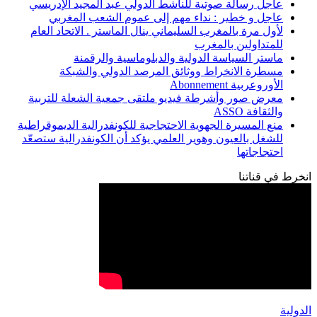
عاجل رسالة صوتية للناشط الدولي عبد المجيد الإدريسي
عاجل و خطير : نداء مهم إلى عموم الشعب المغربي
لأول مرة بالمغرب السليماني ينال الماستر . الاتحاد العام
للمتداولين بالمغرب
ماستر السياسة الدولية والدبلوماسية والرقمنة
مسطرة الانخراط ووثائق المرصد الدولي والشبكة
الأوروعربية Abonnement
معرض صور وأشرطة فيديو ملتقى جمعية الشعلة للتربية
والثقافة ASSO
منع المسيرة الجهوية الاحتجاجية للكونفدرالية الديموقراطية
للشغل بالعيون وهوير العلمي يؤكد أن الكونفدرالية ستصعّد
احتجاجاتها
انخرط في قناتنا
الدولية