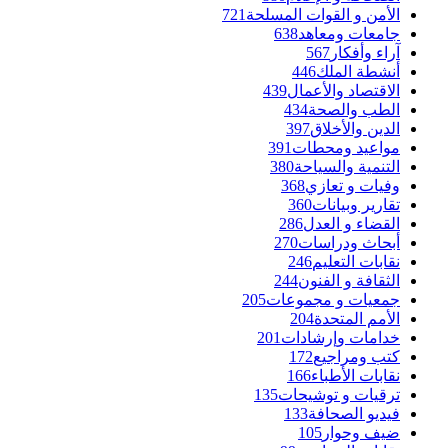
الأمن و القوات المسلحة
721
جامعات ومعاهد
638
آراء وأفكار
567
أنشطة الملك
446
الاقتصاد والأعمال
439
الطب والصحة
434
الدين والأخلاق
397
مواعيد ومحطات
391
التنمية والسياحة
380
وفيات و تعازي
368
تقارير وبيانات
360
القضاء و العدل
286
أبحاث ودراسات
270
نقابات التعليم
246
الثقافة و الفنون
244
جمعيات و مجموعات
205
الأمم المتحدة
204
خدامات وإرشادات
201
كتب ومراجيع
172
نقابات الأطباء
166
ترقيات و توشيحات
135
فيديو الصحافة
133
ضيف وحوار
105