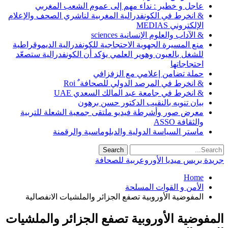
عاجل و خطير : نداء مهم إلى عموم الشعب المغربي
& انخرط في الكونفدرالية المغربية لناشري الصحف والإعلام
الإلكتروني MEDIAS
& الآداب والعلوم الإنسانية sciences
منع المسيرة الجهوية الاحتجاجية للكونفدرالية الديموقراطية
للشغل بالعيون وهوير العلمي يؤكد أن الكونفدرالية ستصعّد
احتجاجاتها
حملة تضامن إعلامي مع الزفزافي
& انخرط في المرصد الدولي للصحافة ٌ Roi
& انخرط في جامعة عبد المالك السعدي UAE
بيان تنويه بالنقيب الدكتور حسن برهون
معرض صور وأشرطة فيديو ملتقى جمعية الشعلة للتربية
والثقافة ASSO
ماستر السياسة الدولية والدبلوماسية والرقمنة
جريدة بريس ميديا الأوروعربية للصحافة
Home
الأمن و القوات المسلحة
المفوضية الأوروبية تصفع الجزائر والملشيات الانفصالية
المفوضية الأوروبية تصفع الجزائر والملشيات