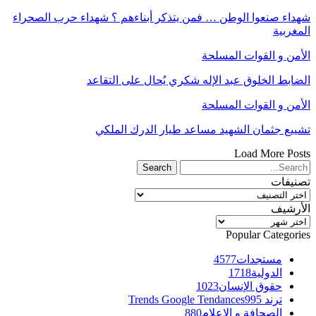
شهداء صنعوا الوطن … فمن يتذكر أبناءهم ؟ شهداء حرب الصحراء
المغربية
الأمن و القوات المسلحة
الضابط الخلوق عبد الإله شكري يُحال على التقاعد
الأمن و القوات المسلحة
تشييع جثمان الشهيد مساعد طيار الدرك الملكي
Load More Posts
تصنيفات
تصنيفات
الأرشيف
الأرشيف
Popular Categories
مستجدات
4577
الدولية
1718
حقوق الإنسان
1023
ترند Trends Google Tendances
995
الصحافة و الإعلام
880