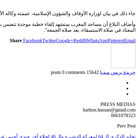
جاء ذلك في بيان لوزارة الأوقاف والشؤون الإسلامية، عممته وكالة الأن
وأضاف البلاغ أن مساجد المغرب ستشهد إلقاء خطبة موحدة تتضمن بيان 
المعتاد في صلاة الاستسقاء، بعد صلاة الجمعة”.
Share
Facebook
Twitter
Google+
ReddIt
WhatsApp
Pinterest
Email
جريدة بريس ميديا
15642 posts
0 comments
PRESS MEDIAS
barhon.hassan@gmail.com
0661078323
Prev Post
تخليد الذكرى الـ 64 لمعركة الدشيرة والـ 46 لجلاء آخر جندي أجنبي عن الأقاليم الجنوبية للمملكة