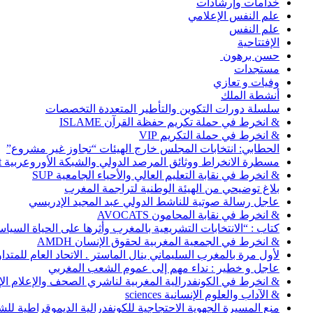
خدامات وإرشادات
علم النفس الإعلامي
علم النفس
الإفتتاحية
حسن برهون
مستجدات
وفيات و تعازي
أنشطة الملك
سلسلة دورات التكوين والتأطير المتعددة التخصصات
& انخرط في حملة تكريم حفظة القرآن ISLAME
& انخرط في حملة التكريم VIP
الحطابي: انتخابات المجلس خارج الهيئات “تجاوز غير مشروع”
مسطرة الانخراط ووثائق المرصد الدولي والشبكة الأوروعربية Abonnement
& انخرط في نقابة التعليم العالي والأحياء الجامعية SUP
بلاغ توضيحي من الهيئة الوطنية لتراجمة المغرب
عاجل رسالة صوتية للناشط الدولي عبد المجيد الإدريسي
& انخرط في نقابة المحامون AVOCATS
كتاب : “الانتخابات التشريعية بالمغرب وأثرها على الحياة السي
& انخرط في الجمعية المغربية لحقوق الإنسان AMDH
لأول مرة بالمغرب السليماني ينال الماستر . الاتحاد العام للمتد
عاجل و خطير : نداء مهم إلى عموم الشعب المغربي
& انخرط في الكونفدرالية المغربية لناشري الصحف والإعلام الإلكترو
& الآداب والعلوم الإنسانية sciences
منع المسيرة الجهوية الاحتجاجية للكونفدرالية الديموقراطية للش