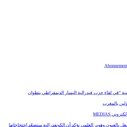
اسية “في لقاء حزب فيدرالية اليسار الديمقراطي بتطوان
اولين بالمغرب
ني MEDIAS
غل بالعيون وهوير العلمي يؤكد أن الكونفدرالية ستصعّد احتجاجاتها