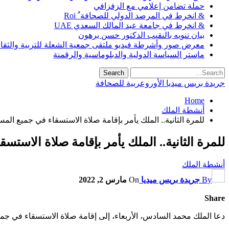
حملة تضامن إعلامي مع الزفزافي
& انخرط في المرصد الدولي للصحافة ٌ Roi
& انخرط في جامعة عبد المالك السعدي UAE
بيان تنويه بالنقيب الدكتور حسن برهون
معرض صور وأشرطة فيديو ملتقى جمعية الشعلة للتربية والثقافة SO
ماستر السياسة الدولية والدبلوماسية والرقمنة
جريدة بريس ميديا الأوروعربية للصحافة
Home
أنشطة الملك
للمرة الثانية.. الملك يأمر بإقامة صلاة الاستسقاء في جميع الم
للمرة الثانية.. الملك يأمر بإقامة صلاة الاست
أنشطة الملك
By
جريدة بريس ميديا
On
مارس 2, 2022
Share
دعا الملك محمد السادس، الأربعاء، إلى إقامة صلاة الاستسقاء في جميع مساجد الب