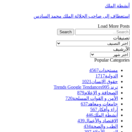
أنشطة الملك
استعطاف إلى صاحب الجلالة الملك محمد السادس
Load More Posts
تصنيفات
تصنيفات
الأرشيف
الأرشيف
Popular Categories
مستجدات
4567
الدولية
1717
حقوق الإنسان
1021
ترند Trends Google Tendances
995
الصحافة و الإعلام
879
الأمن و القوات المسلحة
720
جامعات ومعاهد
637
آراء وأفكار
567
أنشطة الملك
446
الاقتصاد والأعمال
439
الطب والصحة
434
الدين والأخلاق
397