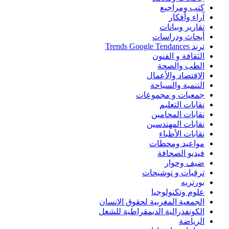
كتب ومراجيع
آراء وأفكار
تقارير وبيانات
أبحاث ودراسات
ترند Trends Google Tendances
الثقافة و الفنون
الطب والصحة
الاقتصاد والأعمال
التنمية والسياحة
جمعيات و مجموعات
نقابات التعليم
نقابات المحامين
نقابات المهندسين
نقابات الأطباء
مواعيد ومحطات
فيديو الصحافة
ضيف وحوار
ترقيات و توشيحات
بورتريه
علوم وتكنولوجيا
الجمعية المغربية لحقوق الإنسان
الكونفدرالية الديمقراطية للشغل
الرياضة