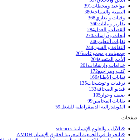
مواعيد ومحطات
391
التنمية والسياحة
380
وفيات و تعازي
368
تقارير وبيانات
360
القضاء و العدل
284
أبحاث ودراسات
270
نقابات التعليم
246
الثقافة و الفنون
244
جمعيات و مجموعات
205
الأمم المتحدة
204
خدامات وإرشادات
201
كتب ومراجيع
172
نقابات الأطباء
166
ترقيات و توشيحات
135
فيديو الصحافة
133
ضيف وحوار
105
نقابات المحامين
99
الكونفدرالية الديمقراطية للشغل
59
صفحات
& الآداب والعلوم الإنسانية sciences
& انخرط في الجمعية المغربية لحقوق الإنسان AMDH