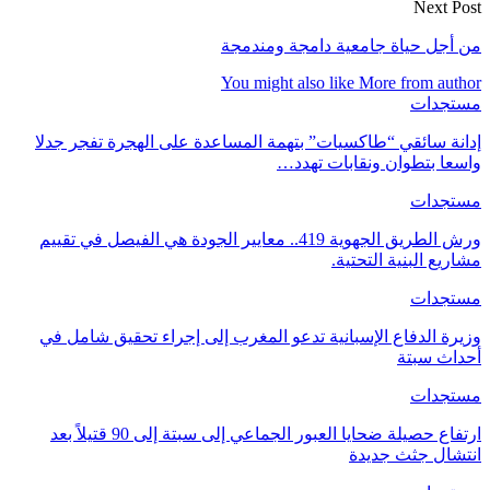
Next Post
من أجل حياة جامعية دامجة ومندمجة
You might also like
More from author
مستجدات
إدانة سائقي “طاكسيات” بتهمة المساعدة على الهجرة تفجر جدلا
واسعا بتطوان ونقابات تهدد…
مستجدات
ورش الطريق الجهوية 419.. معايير الجودة هي الفيصل في تقييم
مشاريع البنية التحتية.
مستجدات
وزيرة الدفاع الإسبانية تدعو المغرب إلى إجراء تحقيق شامل في
أحداث سبتة
مستجدات
ارتفاع حصيلة ضحايا العبور الجماعي إلى سبتة إلى 90 قتيلاً بعد
انتشال جثث جديدة