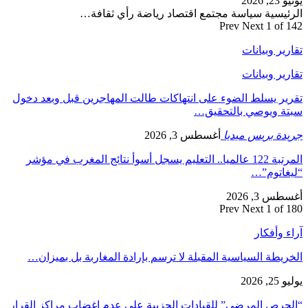
يونيو 23, 2026
الرئيسية سياسة مجتمع اقتصاد رياضة رأي ثقافة…
Prev
Next
1 of 142
تقارير وبيانات
تقارير وبيانات
تقرير يسلط الضوء على انتهاكات طالت المهاجرين قبل وبعد دخول
سبتة ويوصي بالتحقيق…
جريدة بريس ميديا
أغسطس 3, 2026
المرتبة 122 عالميا.. التعليم يسجل أسوأ نتائج المغرب في مؤشر
“ليغاتوم”…
أغسطس 3, 2026
Prev
Next
1 of 180
آراء وأفكار
الخريطة السياسية المقبلة لا ترسم بإرادة المغاربة بل بميزان…
يوليو 25, 2026
“الحرص المرضي” للقيادات الحزبية على عدم إغضاب مراكز القرار