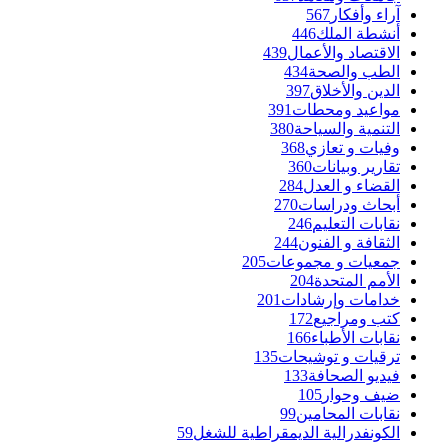
آراء وأفكار
567
أنشطة الملك
446
الاقتصاد والأعمال
439
الطب والصحة
434
الدين والأخلاق
397
مواعيد ومحطات
391
التنمية والسياحة
380
وفيات و تعازي
368
تقارير وبيانات
360
القضاء و العدل
284
أبحاث ودراسات
270
نقابات التعليم
246
الثقافة و الفنون
244
جمعيات و مجموعات
205
الأمم المتحدة
204
خدامات وإرشادات
201
كتب ومراجيع
172
نقابات الأطباء
166
ترقيات و توشيحات
135
فيديو الصحافة
133
ضيف وحوار
105
نقابات المحامين
99
الكونفدرالية الديمقراطية للشغل
59