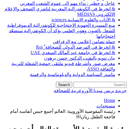
عاجل و خطير : نداء مهم إلى عموم الشعب المغربي
& انخرط في الكونفدرالية المغربية لناشري الصحف والإعلام
الإلكتروني MEDIAS
& الآداب والعلوم الإنسانية sciences
منع المسيرة الجهوية الاحتجاجية للكونفدرالية الديموقراطية
للشغل بالعيون وهوير العلمي يؤكد أن الكونفدرالية ستصعّد
احتجاجاتها
حملة تضامن إعلامي مع الزفزافي
& انخرط في المرصد الدولي للصحافة ٌ Roi
& انخرط في جامعة عبد المالك السعدي UAE
بيان تنويه بالنقيب الدكتور حسن برهون
معرض صور وأشرطة فيديو ملتقى جمعية الشعلة للتربية
والثقافة ASSO
ماستر السياسة الدولية والدبلوماسية والرقمنة
جريدة بريس ميديا الأوروعربية للصحافة
Home
مستجدات
رئيسة المفوضية الأوروبية: العالم أجمع حبس أنفاسه أمام
فاجعة الطفل ريان￼