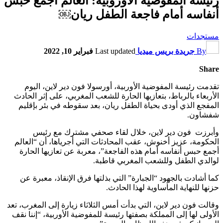
رئيسة المفوضية الأوروبية: العالم أجمع حبس
أنفاسه أمام فاجعة الطفل ريان￼
مستجدات
By
جريدة بريس ميديا
Last updated
فبراير 10, 2022
Share
تقدمت رئيسة المفوضية الأوربية، أورسولا فون دير لاين، اليوم
الأربعاء بالرباط، بتعازيها الحارة للشعب المغربي، على إثر الحادث
المفجع الذي أودى بحياة الطفل ريان، بعد سقوطه في بئر بإقليم
شفشاون.
وأبرزت فون دير لاين، خلال لقاء صحفي مشترك مع رئيس
الحكومة، عزيز أخنوش، عقب المحادثات التي أجرياها، أن “العالم
أجمع حبس أنفاسه أمام هذه الفاجعة”، معربة عن تعازيها الحارة
لوالدي الطفل وللشعب المغربي قاطبة.
كما أشادت بالجهود “الجبارة” التي بذلتها فرق الإنقاذ، معبرة عن
حزنها للنهاية المأساوية لهذا الحادث.
وقالت فون دير لاين، التي بدأت أمس الثلاثاء زيارة إلى المغرب، تعد
الأولى لها إلى المملكة بصفتها رئيسة للمفوضية الأوربية، “إننا نقف