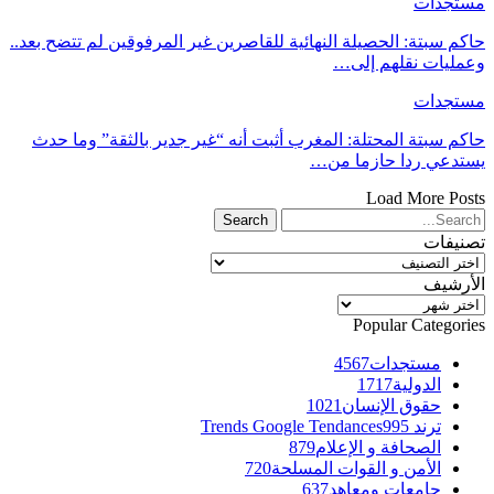
مستجدات
حاكم سبتة: الحصيلة النهائية للقاصرين غير المرفوقين لم تتضح بعد..
وعمليات نقلهم إلى…
مستجدات
حاكم سبتة المحتلة: المغرب أثبت أنه “غير جدير بالثقة” وما حدث
يستدعي ردا حازما من…
Load More Posts
تصنيفات
تصنيفات
الأرشيف
الأرشيف
Popular Categories
مستجدات
4567
الدولية
1717
حقوق الإنسان
1021
ترند Trends Google Tendances
995
الصحافة و الإعلام
879
الأمن و القوات المسلحة
720
جامعات ومعاهد
637