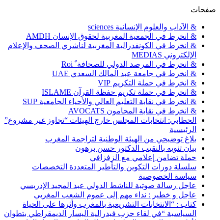
صفحات
& الآداب والعلوم الإنسانية sciences
& انخرط في الجمعية المغربية لحقوق الإنسان AMDH
& انخرط في الكونفدرالية المغربية لناشري الصحف والإعلام
الإلكتروني MEDIAS
& انخرط في المرصد الدولي للصحافة ٌ Roi
& انخرط في جامعة عبد المالك السعدي UAE
& انخرط في حملة التكريم VIP
& انخرط في حملة تكريم حفظة القرآن ISLAME
& انخرط في نقابة التعليم العالي والأحياء الجامعية SUP
& انخرط في نقابة المحامون AVOCATS
الحطابي: انتخابات المجلس خارج الهيئات “تجاوز غير مشروع”
الرئيسية
بلاغ توضيحي من الهيئة الوطنية لتراجمة المغرب
بيان تنويه بالنقيب الدكتور حسن برهون
حملة تضامن إعلامي مع الزفزافي
سلسلة دورات التكوين والتأطير المتعددة التخصصات
سياسة الخصوصية
عاجل رسالة صوتية للناشط الدولي عبد المجيد الإدريسي
عاجل و خطير : نداء مهم إلى عموم الشعب المغربي
كتاب : “الانتخابات التشريعية بالمغرب وأثرها على الحياة
السياسية “في لقاء حزب فيدرالية اليسار الديمقراطي بتطوان