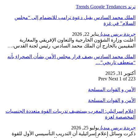
ترند Trends Google Tendances
الملك محمد السادس يقبل دعوة ترامب للانضمام إلى “مجلس
السلام” في غزة
جريدة بريس ميديا
يناير 22, 2026
أعلنت وزارة الشؤون الخارجية والتعاون الإفريقي والمغاربة
المقيمين بالخارج أن الملك محمد السادس، رئيس لجنة القدس،…
الملك محمد السادس يصف قرار مجلس الأمن بشأن الصحراء بأنه
“منعطف تاريخي”…
أكتوبر 31, 2025
Prev
Next
1 of 223
الأمن و القوات المسلحة
الأمن و القوات المسلحة
إعلام إسرائيلي: المغرب يستضيف تدريبات القوة متعددة الجنسيات
المخصصة لغزة
جريدة بريس ميديا
يوليو 25, 2026
ذكرت وسائل إعلام إسرائيلية أن التدريب التأسيسي الأول للقوة