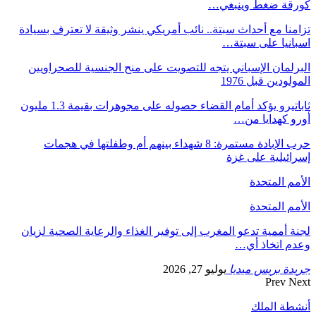
كورقة ضغط وينبغي…
تزامنا مع أحداث سبتة.. نائب أمريكي ينشر وثيقة لا تعترف بسيادة
اسبانيا على سبتة…
البرلمان الإسباني يتجه للتصويت على منح الجنسية للصحراويين
المولودين قبل 1976
ثاباتيرو يؤكد أمام القضاء حصوله على مجوهرات بقيمة 1.3 مليون
أورو كهدايا من…
حرب الإبادة مستمرة: 8 شهداء بينهم أم وطفلتها في هجمات
إسرائيلية على غزة
الأمم المتحدة
الأمم المتحدة
لجنة أممية تدعو المغرب إلى توفير الغذاء والرعاية الصحية لزيان
وعدم اتخاذ أي…
جريدة بريس ميديا
يوليو 27, 2026
Prev
Next
أنشطة الملك