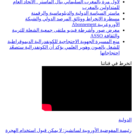
لأول مرة بالمغرب السليماني ينال الماستر . الاتحاد العام
للمتداولين بالمغرب
ماستر السياسة الدولية والدبلوماسية والرقمنة
مسطرة الانخراط ووثائق المرصد الدولي والشبكة
الأوروعربية Abonnement
معرض صور وأشرطة فيديو ملتقى جمعية الشعلة للتربية
والثقافة ASSO
منع المسيرة الجهوية الاحتجاجية للكونفدرالية الديموقراطية
للشغل بالعيون وهوير العلمي يؤكد أن الكونفدرالية ستصعّد
احتجاجاتها
انخرط في قناتنا
الدولية
رئيسة المفوضية الأوروبية لسانشيز: لا يمكن قبول استخدام الهجرة