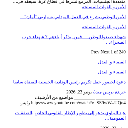
متعددة الجنسيات، المزمع نشرها في قطاع غزة، سيعقد في…
الأمن و القوات المسلحة
الأمن الوطني يشرع في العمل الميداني بسيارتي “أمان”…
الأمن و القوات المسلحة
شهداء صنعوا الوطن … فمن يتذكر أبناءهم ؟ شهداء حرب
الصحراء…
Prev
Next
1 of 240
القضاء و العدل
القضاء و العدل
دعوة لحضور حفل تكريم رئيس الودادية الحسنية للقضاة سابقا
جريدة بريس ميديا
يونيو 23, 2026
_____________ _________ مواضيع من الأرشيف
https://www.youtube.com/watch?v=SS9wW--UQn4 رئيس…
عبد النباوي يدعو إلى تطوير الإطار القانوني الخاص بالصفقات
العمومية…