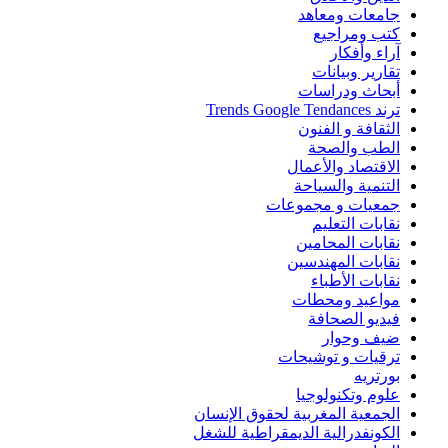
جامعات ومعاهد
كتب ومراجيع
آراء وأفكار
تقارير وبيانات
أبحاث ودراسات
ترند Trends Google Tendances
الثقافة و الفنون
الطب والصحة
الاقتصاد والأعمال
التنمية والسياحة
جمعيات و مجموعات
نقابات التعليم
نقابات المحامين
نقابات المهندسين
نقابات الأطباء
مواعيد ومحطات
فيديو الصحافة
ضيف وحوار
ترقيات و توشيحات
بورتريه
علوم وتكنولوجيا
الجمعية المغربية لحقوق الإنسان
الكونفدرالية الديمقراطية للشغل