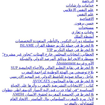
الرياضة
خدامات وإرشادات
علم النفس الإعلامي
علم النفس
الإفتتاحية
حسن برهون
مستجدات
وفيات و تعازي
أنشطة الملك
سلسلة دورات التكوين والتأطير المتعددة التخصصات
& انخرط في حملة تكريم حفظة القرآن ISLAME
& انخرط في حملة التكريم VIP
الحطابي: انتخابات المجلس خارج الهيئات “تجاوز غير مشروع”
مسطرة الانخراط ووثائق المرصد الدولي والشبكة
الأوروعربية Abonnement
& انخرط في نقابة التعليم العالي والأحياء الجامعية SUP
بلاغ توضيحي من الهيئة الوطنية لتراجمة المغرب
عاجل رسالة صوتية للناشط الدولي عبد المجيد الإدريسي
& انخرط في نقابة المحامون AVOCATS
كتاب : “الانتخابات التشريعية بالمغرب وأثرها على الحياة
السياسية “في لقاء حزب فيدرالية اليسار الديمقراطي بتطوان
& انخرط في الجمعية المغربية لحقوق الإنسان AMDH
لأول مرة بالمغرب السليماني ينال الماستر . الاتحاد العام
للمتداولين بالمغرب