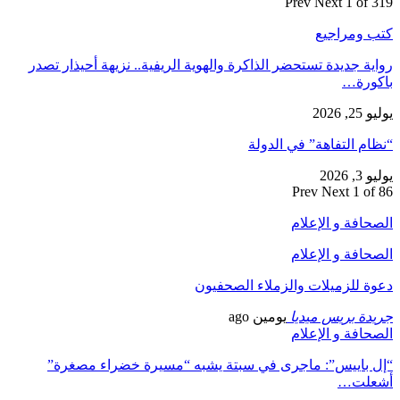
Prev
Next
1 of 319
كتب ومراجيع
رواية جديدة تستحضر الذاكرة والهوية الريفية.. نزيهة أحيذار تصدر
باكورة…
يوليو 25, 2026
“نظام التفاهة” في الدولة
يوليو 3, 2026
Prev
Next
1 of 86
الصحافة و الإعلام
الصحافة و الإعلام
دعوة للزميلات والزملاء الصحفيون
جريدة بريس ميديا
يومين ago
الصحافة و الإعلام
“إل باييس”: ماجرى في سبتة يشبه “مسيرة خضراء مصغرة”
أشعلت…