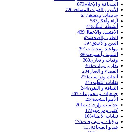
الصحافة و الإعلام
879
الأمن و القوات المسلحة
720
جامعات ومعاهد
637
آراء وأفكار
567
أنشطة الملك
446
الاقتصاد والأعمال
439
الطب والصحة
434
الدين والأخلاق
397
مواعيد ومحطات
391
التنمية والسياحة
380
وفيات و تعازي
368
تقارير وبيانات
360
القضاء و العدل
284
أبحاث ودراسات
270
نقابات التعليم
246
الثقافة و الفنون
244
جمعيات و مجموعات
205
الأمم المتحدة
204
خدامات وإرشادات
201
كتب ومراجيع
172
نقابات الأطباء
166
ترقيات و توشيحات
135
فيديو الصحافة
133