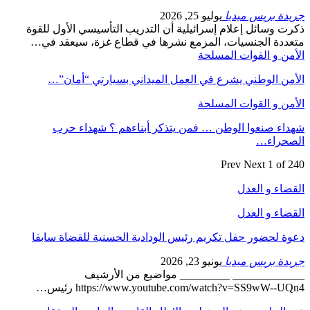
جريدة بريس ميديا
يوليو 25, 2026
ذكرت وسائل إعلام إسرائيلية أن التدريب التأسيسي الأول للقوة
متعددة الجنسيات، المزمع نشرها في قطاع غزة، سيعقد في…
الأمن و القوات المسلحة
الأمن الوطني يشرع في العمل الميداني بسيارتي “أمان”…
الأمن و القوات المسلحة
شهداء صنعوا الوطن … فمن يتذكر أبناءهم ؟ شهداء حرب
الصحراء…
Prev
Next
1 of 240
القضاء و العدل
القضاء و العدل
دعوة لحضور حفل تكريم رئيس الودادية الحسنية للقضاة سابقا
جريدة بريس ميديا
يونيو 23, 2026
_____________ _________ مواضيع من الأرشيف
https://www.youtube.com/watch?v=SS9wW--UQn4 رئيس…