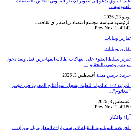
عبد النباوي يدعو إلى تطوير الإطار القانوني الخاص بالصفقات
العمومية…
يونيو 23, 2026
الرئيسية سياسة مجتمع اقتصاد رياضة رأي ثقافة…
Prev
Next
1 of 142
تقارير وبيانات
تقارير وبيانات
تقرير يسلط الضوء على انتهاكات طالت المهاجرين قبل وبعد دخول
سبتة ويوصي بالتحقيق…
جريدة بريس ميديا
أغسطس 3, 2026
المرتبة 122 عالميا.. التعليم يسجل أسوأ نتائج المغرب في مؤشر
“ليغاتوم”…
أغسطس 3, 2026
Prev
Next
1 of 180
آراء وأفكار
الخريطة السياسية المقبلة لا ترسم بإرادة المغاربة بل بميزان…