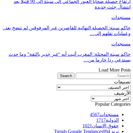
ارتفاع حصيلة ضحايا العبور الجماعي إلى سبتة إلى 90 قتيلاً بعد
انتشال جثث جديدة
مستجدات
حاكم سبتة: الحصيلة النهائية للقاصرين غير المرفوقين لم تتضح بعد..
وعمليات نقلهم إلى…
مستجدات
حاكم سبتة المحتلة: المغرب أثبت أنه “غير جدير بالثقة” وما حدث
يستدعي ردا حازما من…
Load More Posts
تصنيفات
تصنيفات
الأرشيف
الأرشيف
Popular Categories
مستجدات
4567
الدولية
1717
حقوق الإنسان
1021
ترند Trends Google Tendances
994