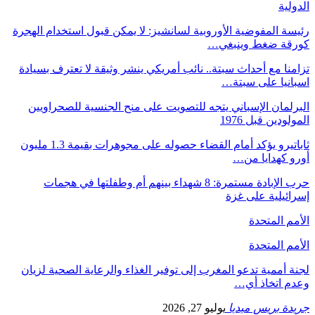
الدولية
رئيسة المفوضية الأوروبية لسانشيز: لا يمكن قبول استخدام الهجرة
كورقة ضغط وينبغي…
تزامنا مع أحداث سبتة.. نائب أمريكي ينشر وثيقة لا تعترف بسيادة
اسبانيا على سبتة…
البرلمان الإسباني يتجه للتصويت على منح الجنسية للصحراويين
المولودين قبل 1976
ثاباتيرو يؤكد أمام القضاء حصوله على مجوهرات بقيمة 1.3 مليون
أورو كهدايا من…
حرب الإبادة مستمرة: 8 شهداء بينهم أم وطفلتها في هجمات
إسرائيلية على غزة
الأمم المتحدة
الأمم المتحدة
لجنة أممية تدعو المغرب إلى توفير الغذاء والرعاية الصحية لزيان
وعدم اتخاذ أي…
جريدة بريس ميديا
يوليو 27, 2026