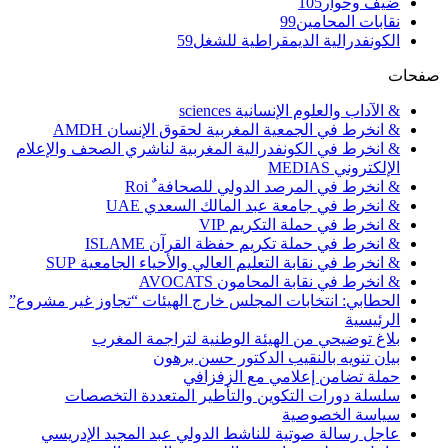
ضيف وحوار
105
نقابات المحامين
99
الكونفدرالية الديمقراطية للشغل
59
صفحات
& الآداب والعلوم الإنسانية sciences
& انخرط في الجمعية المغربية لحقوق الإنسان AMDH
& انخرط في الكونفدرالية المغربية لناشري الصحف والإعلام
الإلكتروني MEDIAS
& انخرط في المرصد الدولي للصحافة ٌ Roi
& انخرط في جامعة عبد المالك السعدي UAE
& انخرط في حملة التكريم VIP
& انخرط في حملة تكريم حفظة القرآن ISLAME
& انخرط في نقابة التعليم العالي والأحياء الجامعية SUP
& انخرط في نقابة المحامون AVOCATS
الحطابي: انتخابات المجلس خارج الهيئات “تجاوز غير مشروع”
الرئيسية
بلاغ توضيحي من الهيئة الوطنية لتراجمة المغرب
بيان تنويه بالنقيب الدكتور حسن برهون
حملة تضامن إعلامي مع الزفزافي
سلسلة دورات التكوين والتأطير المتعددة التخصصات
سياسة الخصوصية
عاجل رسالة صوتية للناشط الدولي عبد المجيد الإدريسي