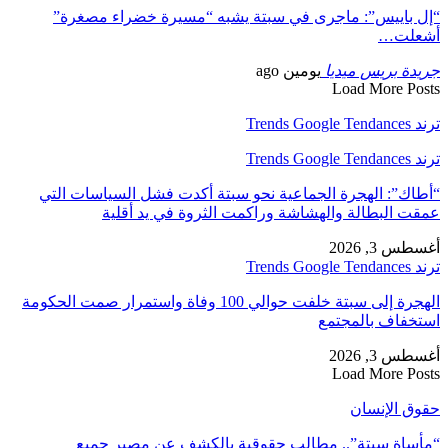
“إل باييس”: ماجرى في سبتة يشبه “مسيرة خضراء مصغرة”
أشعلت…
جريدة بريس ميديا
يومين ago
Load More Posts
ترند Trends Google Tendances
ترند Trends Google Tendances
“أطاك”: الهجرة الجماعية نحو سبتة أكدت فشل السياسات التي
عمقت البطالة والهشاشة وراكمت الثروة في يد أقلية
أغسطس 3, 2026
ترند Trends Google Tendances
الهجرة إلى سبتة خلفت حوالي 100 وفاة واستمرار صمت الحكومة
استخفاف بالمجتمع
أغسطس 3, 2026
Load More Posts
حقوق الإنسان
“مأساة سبتة”.. مطالب حقوقية بالكشف عن مصير جميع