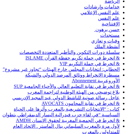
الرياضة
خدامات وإرشادات
علم النفس الإعلامي
علم النفس
الإفتتاحية
حسن برهون
مستجدات
وفيات و تعازي
أنشطة الملك
سلسلة دورات التكوين والتأطير المتعددة التخصصات
& انخرط في حملة تكريم حفظة القرآن ISLAME
& انخرط في حملة التكريم VIP
الحطابي: انتخابات المجلس خارج الهيئات “تجاوز غير مشروع”
مسطرة الانخراط ووثائق المرصد الدولي والشبكة
الأوروعربية Abonnement
& انخرط في نقابة التعليم العالي والأحياء الجامعية SUP
بلاغ توضيحي من الهيئة الوطنية لتراجمة المغرب
عاجل رسالة صوتية للناشط الدولي عبد المجيد الإدريسي
& انخرط في نقابة المحامون AVOCATS
كتاب : “الانتخابات التشريعية بالمغرب وأثرها على الحياة
السياسية “في لقاء حزب فيدرالية اليسار الديمقراطي بتطوان
& انخرط في الجمعية المغربية لحقوق الإنسان AMDH
لأول مرة بالمغرب السليماني ينال الماستر . الاتحاد العام
للمتداولين بالمغرب