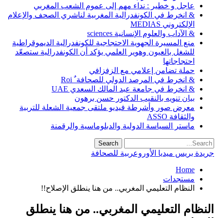
عاجل و خطير : نداء مهم إلى عموم الشعب المغربي
& انخرط في الكونفدرالية المغربية لناشري الصحف والإعلام
الإلكتروني MEDIAS
& الآداب والعلوم الإنسانية sciences
منع المسيرة الجهوية الاحتجاجية للكونفدرالية الديموقراطية
للشغل بالعيون وهوير العلمي يؤكد أن الكونفدرالية ستصعّد
احتجاجاتها
حملة تضامن إعلامي مع الزفزافي
& انخرط في المرصد الدولي للصحافة ٌ Roi
& انخرط في جامعة عبد المالك السعدي UAE
بيان تنويه بالنقيب الدكتور حسن برهون
معرض صور وأشرطة فيديو ملتقى جمعية الشعلة للتربية
والثقافة ASSO
ماستر السياسة الدولية والدبلوماسية والرقمنة
جريدة بريس ميديا الأوروعربية للصحافة
Home
مستجدات
النظام التعليمي المغربي.. من هنا ينطلق الإصلاح!!‎‎
النظام التعليمي المغربي.. من هنا ينطلق