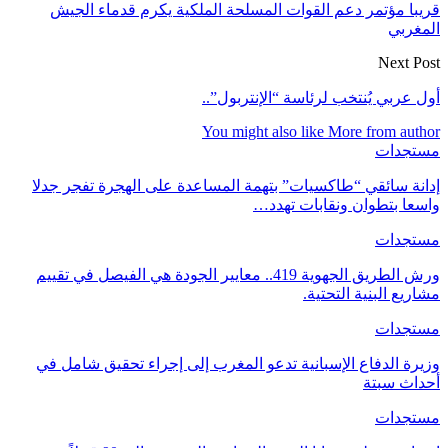
قريبا مؤتمر دعم القوات المسلحة الملكية يكرم قدماء الجيش
المغربي
Next Post
أول عربي يُنتخب لرئاسة “الإنتربول”..
You might also like
More from author
مستجدات
إدانة سائقي “طاكسيات” بتهمة المساعدة على الهجرة تفجر جدلا
واسعا بتطوان ونقابات تهدد…
مستجدات
ورش الطريق الجهوية 419.. معايير الجودة هي الفيصل في تقييم
مشاريع البنية التحتية.
مستجدات
وزيرة الدفاع الإسبانية تدعو المغرب إلى إجراء تحقيق شامل في
أحداث سبتة
مستجدات