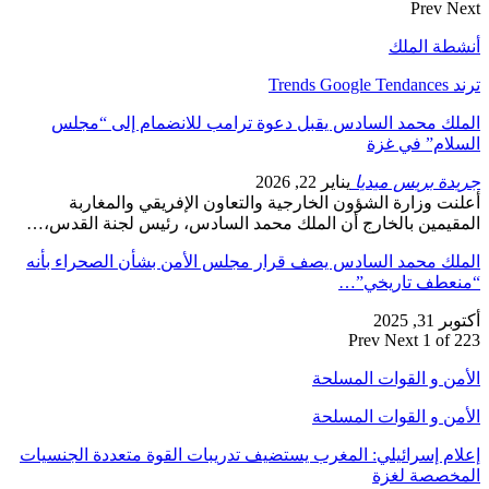
Prev
Next
أنشطة الملك
ترند Trends Google Tendances
الملك محمد السادس يقبل دعوة ترامب للانضمام إلى “مجلس
السلام” في غزة
جريدة بريس ميديا
يناير 22, 2026
أعلنت وزارة الشؤون الخارجية والتعاون الإفريقي والمغاربة
المقيمين بالخارج أن الملك محمد السادس، رئيس لجنة القدس،…
الملك محمد السادس يصف قرار مجلس الأمن بشأن الصحراء بأنه
“منعطف تاريخي”…
أكتوبر 31, 2025
Prev
Next
1 of 223
الأمن و القوات المسلحة
الأمن و القوات المسلحة
إعلام إسرائيلي: المغرب يستضيف تدريبات القوة متعددة الجنسيات
المخصصة لغزة