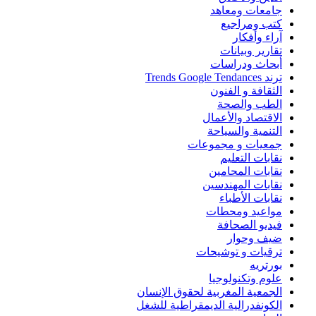
جامعات ومعاهد
كتب ومراجيع
آراء وأفكار
تقارير وبيانات
أبحاث ودراسات
ترند Trends Google Tendances
الثقافة و الفنون
الطب والصحة
الاقتصاد والأعمال
التنمية والسياحة
جمعيات و مجموعات
نقابات التعليم
نقابات المحامين
نقابات المهندسين
نقابات الأطباء
مواعيد ومحطات
فيديو الصحافة
ضيف وحوار
ترقيات و توشيحات
بورتريه
علوم وتكنولوجيا
الجمعية المغربية لحقوق الإنسان
الكونفدرالية الديمقراطية للشغل