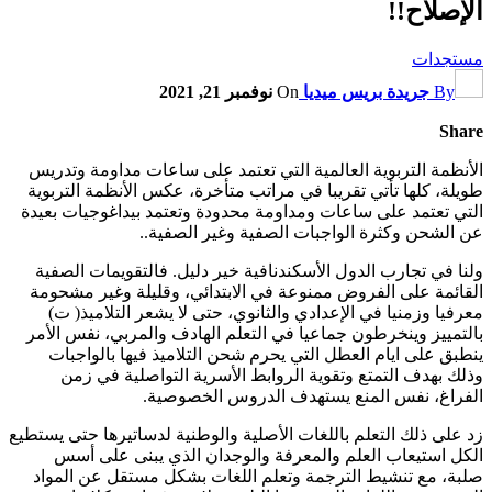
الإصلاح!!‎‎
مستجدات
By
جريدة بريس ميديا
On
نوفمبر 21, 2021
Share
الأنظمة التربوية العالمية التي تعتمد على ساعات مداومة وتدريس
طويلة، كلها تأتي تقريبا في مراتب متأخرة، عكس الأنظمة التربوية
التي تعتمد على ساعات ومداومة محدودة وتعتمد بيداغوجيات بعيدة
عن الشحن وكثرة الواجبات الصفية وغير الصفية..
ولنا في تجارب الدول الأسكندنافية خير دليل. فالتقويمات الصفية
القائمة على الفروض ممنوعة في الابتدائي، وقليلة وغير مشحومة
معرفيا وزمنيا في الإعدادي والثانوي، حتى لا يشعر التلاميذ( ت)
بالتمييز وينخرطون جماعيا في التعلم الهادف والمربي، نفس الأمر
ينطبق على ايام العطل التي يحرم شحن التلاميذ فيها بالواجبات
وذلك بهدف التمتع وتقوية الروابط الأسرية التواصلية في زمن
الفراغ، نفس المنع يستهدف الدروس الخصوصية.
زد على ذلك التعلم باللغات الأصلية والوطنية لدساتيرها حتى يستطيع
الكل استيعاب العلم والمعرفة والوجدان الذي يبنى على أسس
صلبة، مع تنشيط الترجمة وتعلم اللغات بشكل مستقل عن المواد