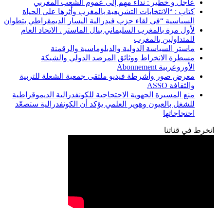
عاجل و خطير : نداء مهم إلى عموم الشعب المغربي
كتاب : “الانتخابات التشريعية بالمغرب وأثرها على الحياة
السياسية “في لقاء حزب فيدرالية اليسار الديمقراطي بتطوان
لأول مرة بالمغرب السليماني ينال الماستر . الاتحاد العام
للمتداولين بالمغرب
ماستر السياسة الدولية والدبلوماسية والرقمنة
مسطرة الانخراط ووثائق المرصد الدولي والشبكة
الأوروعربية Abonnement
معرض صور وأشرطة فيديو ملتقى جمعية الشعلة للتربية
والثقافة ASSO
منع المسيرة الجهوية الاحتجاجية للكونفدرالية الديموقراطية
للشغل بالعيون وهوير العلمي يؤكد أن الكونفدرالية ستصعّد
احتجاجاتها
انخرط في قناتنا