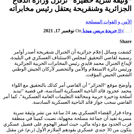
“وثيقة سرية خطيرة” تزلزل وزارة الدفاع
الجزائرية وشنقريحة يعتقل رئيس مخابراته
الأمن و القوات المسلحة
By
جريدة بريس ميديا
On
نوفمبر 17, 2021
Share
كشفت وسائل إعلام جزائرية أن الجنرال شنقريحة أصدر أوامر
رسمية لقاضي التحقيق لمجلس الاستئناف العسكري في البليدة،
لإيداع الجنرال محمد قايدي رئيس المخابرات الحربية الجزائرية
ورئيس دائرة الاستعلام والأمن والتحضير لأركان الجيش الوطني
الشعبي الحبس المؤقت.
وأوضح موقع “الجزائر” أن القاضي أمر كذلك بالتحقيق مع اللواء
محمد عجرود قائد الناحية العسكرية السادسة، في قضية “تبديد
أسلحة وذخيرة حربية ومخالفة التعليمات العامة العسكرية”، كما أمر
القاضي سحب جواز قائد الناحية العسكرية السادسة.
وجاء قرار القضاء العسكري بعد 24 ساعة من نشر وثيقة سرية
مسربة تفيد أن جماعة مسلحة مجهولة، نصبت كمينا في منطقة
قرب الحدود مع دولة مالي، حيث أسفر الهجوم على فصيل عسكري
يتكون من 30 جندي عسكري يقودهم الملازم الأول (ر.م) عن مقتل