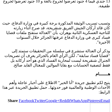
13 جندي فيما 4 جنود تعرضوا لجروح بالغة و 10 جنود تعرضوا لجروح
طفيفة.
وتسبب تسريب الوثيقة المذكورة برجة كبيرة في وزارة الدفاع، حيث
كان قائد أركان الجيش الفريق شنقريحة، قد صرح أثناء زيارته
للناحية العسكرية الثانية بوهران، بأن “العدالة ستفتح ملفات قضايا
فساد كبرى في وزارة الدفاع عرفتها الجزائر خلال السنوات
الأخيرة”.
وذكر أن العدالة ستشرع في سلسلة من التحقيقات ستمتد إلى
“قضايا فساد سابقة”، لكن الرأي العام بالجزائر يعرف أن تصريحات
الجنرال شنقريحة ليست لمحاربة الفساد الذي هو أحد أركانه بل
فقط لتصفية الحسابات مع بقايا الموالين للمغتال القايد صالح.
هـــــــام
يتيح لكم تطبيق جريدة “أنا الخبر” الاطلاع على أخبار عاجلة وأهم
الأحداث الوطنية والعالمية فور حدوثها.. حمل تطبيق الجريدة عبر هذا
الرابط:
Share
Facebook
Twitter
Google+
ReddIt
WhatsApp
Pinterest
Email