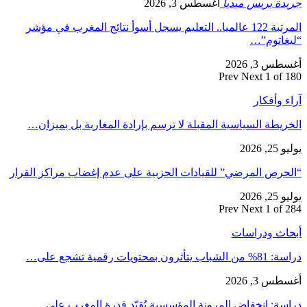
جريدة بريس ميديا
أغسطس 3, 2026
المرتبة 122 عالميا.. التعليم يسجل أسوأ نتائج المغرب في مؤشر
“ليغاتوم”…
أغسطس 3, 2026
Prev
Next
1 of 180
آراء وأفكار
الخريطة السياسية المقبلة لا ترسم بإرادة المغاربة بل بميزان…
يوليو 25, 2026
“الحرص المرضي” للقيادات الحزبية على عدم إغضاب مراكز القرار
يوليو 25, 2026
Prev
Next
1 of 284
أبحاث ودراسات
دراسة: 81% من الشباب يتأثرون بمحتويات رقمية تشجع على…
أغسطس 3, 2026
دراسة: انخفاض المرونة المؤسسية يُقيّد قدرة المغرب على…