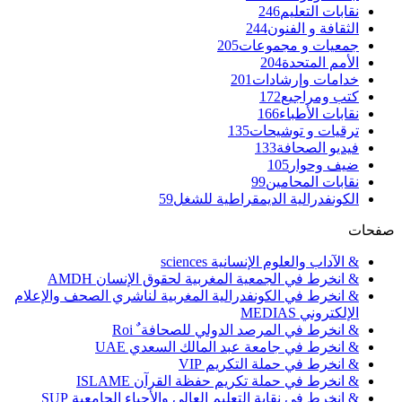
نقابات التعليم
246
الثقافة و الفنون
244
جمعيات و مجموعات
205
الأمم المتحدة
204
خدامات وإرشادات
201
كتب ومراجيع
172
نقابات الأطباء
166
ترقيات و توشيحات
135
فيديو الصحافة
133
ضيف وحوار
105
نقابات المحامين
99
الكونفدرالية الديمقراطية للشغل
59
صفحات
& الآداب والعلوم الإنسانية sciences
& انخرط في الجمعية المغربية لحقوق الإنسان AMDH
& انخرط في الكونفدرالية المغربية لناشري الصحف والإعلام
الإلكتروني MEDIAS
& انخرط في المرصد الدولي للصحافة ٌ Roi
& انخرط في جامعة عبد المالك السعدي UAE
& انخرط في حملة التكريم VIP
& انخرط في حملة تكريم حفظة القرآن ISLAME
& انخرط في نقابة التعليم العالي والأحياء الجامعية SUP