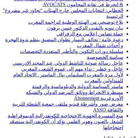
& انخرط في نقابة المحامون AVOCATS
الحطابي: انتخابات المجلس خارج الهيئات “تجاوز غير مشروع”
الرئيسية
بلاغ توضيحي من الهيئة الوطنية لتراجمة المغرب
بيان تنويه بالنقيب الدكتور حسن برهون
حملة تضامن إعلامي مع الزفزافي
دعوة عامة : تحالف اليسار تطوان المضيق ينظم ندوة الهجرة
و أحداث شمال المغرب
سلسلة دورات التكوين والتأطير المتعددة التخصصات
سياسة الخصوصية
عاجل رسالة صوتية للناشط الدولي عبد المجيد الإدريسي
عاجل و خطير : نداء مهم إلى عموم الشعب المغربي
لأول مرة بالمغرب السليماني ينال الماستر . الاتحاد العام
للمتداولين بالمغرب
ماستر السياسة الدولية والدبلوماسية والرقمنة
مسطرة الانخراط ووثائق المرصد الدولي والشبكة
الأوروعربية Abonnement
معرض صور وأشرطة فيديو ملتقى جمعية الشعلة للتربية
والثقافة ASSO
منع المسيرة الجهوية الاحتجاجية للكونفدرالية الديموقراطية
للشغل بالعيون وهوير العلمي يؤكد أن الكونفدرالية ستصعّد
احتجاجاتها