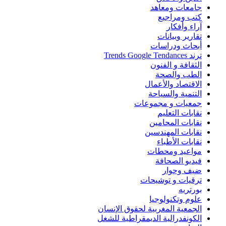
جامعات ومعاهد
كتب ومراجيع
آراء وأفكار
تقارير وبيانات
أبحاث ودراسات
ترند Trends Google Tendances
الثقافة و الفنون
الطب والصحة
الاقتصاد والأعمال
التنمية والسياحة
جمعيات و مجموعات
نقابات التعليم
نقابات المحامين
نقابات المهندسين
نقابات الأطباء
مواعيد ومحطات
فيديو الصحافة
ضيف وحوار
ترقيات و توشيحات
بورتريه
علوم وتكنولوجيا
الجمعية المغربية لحقوق الإنسان
الكونفدرالية الديمقراطية للشغل