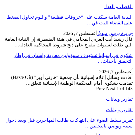
القضاء و العدل
النيابة العامة سكتت على “خروقات فظيعة” واليوم تحاول الضغط
على القضاء للبت في…
جريدة بريس ميديا
أغسطس 7, 2026
قال رشيد آيت العربي المحامي في هيئة القنيطرة، إن النيابة العامة
التي ظلت لسنوات تتفرج على ذبح شروط المحاكمة العادلة…
شكوى في إسبانيا تستهدف مسؤولين مغاربة وإسبان في إطار
التحقيق بأحداث…
أغسطس 7, 2026
أفادت وسائل إعلام إسبانية بأن جمعية “هازتي أوير” (Hazte Oír)
تقدمت بشكوى أمام المحكمة الوطنية الإسبانية تتعلق…
Prev
Next
1 of 143
تقارير وبيانات
تقارير وبيانات
تقرير يسلط الضوء على انتهاكات طالت المهاجرين قبل وبعد دخول
سبتة ويوصي بالتحقيق…