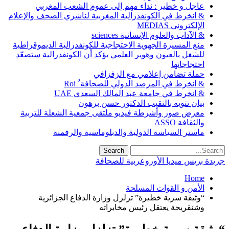
عاجل و خطير : نداء مهم إلى عموم الشعب المغربي
& انخرط في الكونفدرالية المغربية لناشري الصحف والإعلام
الإلكتروني MEDIAS
& الآداب والعلوم الإنسانية sciences
منع المسيرة الجهوية الاحتجاجية للكونفدرالية الديموقراطية
للشغل بالعيون وهوير العلمي يؤكد أن الكونفدرالية ستصعّد
احتجاجاتها
حملة تضامن إعلامي مع الزفزافي
& انخرط في المرصد الدولي للصحافة ٌ Roi
& انخرط في جامعة عبد المالك السعدي UAE
بيان تنويه بالنقيب الدكتور حسن برهون
معرض صور وأشرطة فيديو ملتقى جمعية الشعلة للتربية
والثقافة ASSO
ماستر السياسة الدولية والدبلوماسية والرقمنة
جريدة بريس ميديا الأوروعربية للصحافة
Home
الأمن و القوات المسلحة
“وثيقة سرية خطيرة” تزلزل وزارة الدفاع الجزائرية
وشنقريحة يعتقل رئيس مخابراته