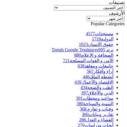
تصنيفات
تصنيفات
الأرشيف
الأرشيف
Popular Categories
مستجدات
4577
الدولية
1718
حقوق الإنسان
1023
ترند Trends Google Tendances
995
الصحافة و الإعلام
880
الأمن و القوات المسلحة
721
جامعات ومعاهد
638
آراء وأفكار
567
أنشطة الملك
446
الاقتصاد والأعمال
439
الطب والصحة
434
الدين والأخلاق
397
مواعيد ومحطات
391
التنمية والسياحة
380
وفيات و تعازي
368
تقارير وبيانات
360
القضاء و العدل
286
أبحاث ودراسات
270