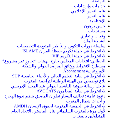
الرياضة
خدامات وإرشادات
علم النفس الإعلامي
علم النفس
الإفتتاحية
حسن برهون
مستجدات
وفيات و تعازي
أنشطة الملك
سلسلة دورات التكوين والتأطير المتعددة التخصصات
& انخرط في حملة تكريم حفظة القرآن ISLAME
& انخرط في حملة التكريم VIP
الحطابي: انتخابات المجلس خارج الهيئات “تجاوز غير مشروع”
مسطرة الانخراط ووثائق المرصد الدولي والشبكة
الأوروعربية Abonnement
& انخرط في نقابة التعليم العالي والأحياء الجامعية SUP
بلاغ توضيحي من الهيئة الوطنية لتراجمة المغرب
عاجل رسالة صوتية للناشط الدولي عبد المجيد الإدريسي
& انخرط في نقابة المحامون AVOCATS
دعوة عامة : تحالف اليسار تطوان المضيق ينظم ندوة الهجرة
و أحداث شمال المغرب
& انخرط في الجمعية المغربية لحقوق الإنسان AMDH
لأول مرة بالمغرب السليماني ينال الماستر . الاتحاد العام
للمتداولين بالمغرب