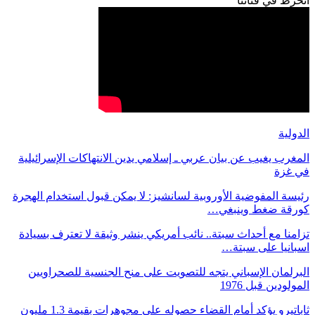
انخرط في قناتنا
الدولية
المغرب يغيب عن بيان عربي ـ إسلامي يدين الانتهاكات الإسرائيلية
في غزة
رئيسة المفوضية الأوروبية لسانشيز: لا يمكن قبول استخدام الهجرة
كورقة ضغط وينبغي…
تزامنا مع أحداث سبتة.. نائب أمريكي ينشر وثيقة لا تعترف بسيادة
اسبانيا على سبتة…
البرلمان الإسباني يتجه للتصويت على منح الجنسية للصحراويين
المولودين قبل 1976
ثاباتيرو يؤكد أمام القضاء حصوله على مجوهرات بقيمة 1.3 مليون