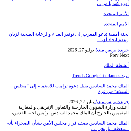
أورو كهدايا من…
الأمم المتحدة
الأمم المتحدة
لجنة أممية تدعو المغرب إلى توفير الغذاء والرعاية الصحية لزيان
وعدم اتخاذ أي…
جريدة بريس ميديا
يوليو 27, 2026
Prev
Next
أنشطة الملك
ترند Trends Google Tendances
الملك محمد السادس يقبل دعوة ترامب للانضمام إلى “مجلس
السلام” في غزة
جريدة بريس ميديا
يناير 22, 2026
أعلنت وزارة الشؤون الخارجية والتعاون الإفريقي والمغاربة
المقيمين بالخارج أن الملك محمد السادس، رئيس لجنة القدس،…
الملك محمد السادس يصف قرار مجلس الأمن بشأن الصحراء بأنه
“منعطف تاريخي”…