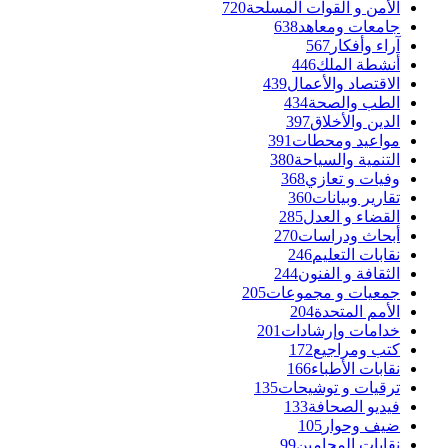
الأمن و القوات المسلحة
720
جامعات ومعاهد
638
آراء وأفكار
567
أنشطة الملك
446
الاقتصاد والأعمال
439
الطب والصحة
434
الدين والأخلاق
397
مواعيد ومحطات
391
التنمية والسياحة
380
وفيات و تعازي
368
تقارير وبيانات
360
القضاء و العدل
285
أبحاث ودراسات
270
نقابات التعليم
246
الثقافة و الفنون
244
جمعيات و مجموعات
205
الأمم المتحدة
204
خدامات وإرشادات
201
كتب ومراجيع
172
نقابات الأطباء
166
ترقيات و توشيحات
135
فيديو الصحافة
133
ضيف وحوار
105
نقابات المحامين
99