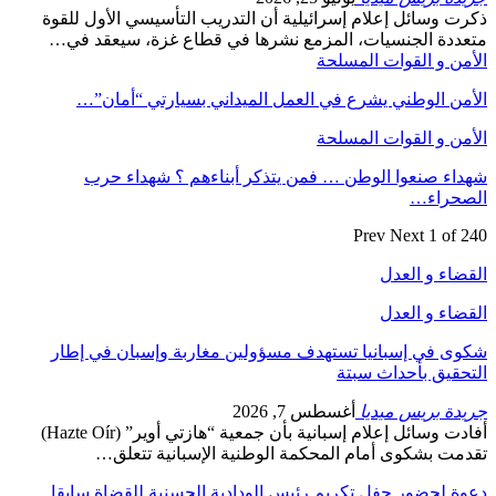
ذكرت وسائل إعلام إسرائيلية أن التدريب التأسيسي الأول للقوة
متعددة الجنسيات، المزمع نشرها في قطاع غزة، سيعقد في…
الأمن و القوات المسلحة
الأمن الوطني يشرع في العمل الميداني بسيارتي “أمان”…
الأمن و القوات المسلحة
شهداء صنعوا الوطن … فمن يتذكر أبناءهم ؟ شهداء حرب
الصحراء…
Prev
Next
1 of 240
القضاء و العدل
القضاء و العدل
شكوى في إسبانيا تستهدف مسؤولين مغاربة وإسبان في إطار
التحقيق بأحداث سبتة
جريدة بريس ميديا
أغسطس 7, 2026
أفادت وسائل إعلام إسبانية بأن جمعية “هازتي أوير” (Hazte Oír)
تقدمت بشكوى أمام المحكمة الوطنية الإسبانية تتعلق…
دعوة لحضور حفل تكريم رئيس الودادية الحسنية للقضاة سابقا