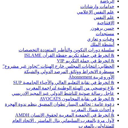
الرياضة
خدامات وإرشادات
علم النفس الإعلامي
علم النفس
الإفتتاحية
حسن برهون
مستجدات
وفيات و تعازي
أنشطة الملك
سلسلة دورات التكوين والتأطير المتعددة التخصصات
& انخرط في حملة تكريم حفظة القرآن ISLAME
& انخرط في حملة التكريم VIP
الحطابي: انتخابات المجلس خارج الهيئات “تجاوز غير مشروع”
مسطرة الانخراط ووثائق المرصد الدولي والشبكة
الأوروعربية Abonnement
& انخرط في نقابة التعليم العالي والأحياء الجامعية SUP
بلاغ توضيحي من الهيئة الوطنية لتراجمة المغرب
عاجل رسالة صوتية للناشط الدولي عبد المجيد الإدريسي
& انخرط في نقابة المحامون AVOCATS
دعوة عامة : تحالف اليسار تطوان المضيق ينظم ندوة الهجرة
و أحداث شمال المغرب
& انخرط في الجمعية المغربية لحقوق الإنسان AMDH
لأول مرة بالمغرب السليماني ينال الماستر . الاتحاد العام
للمتداولين بالمغرب