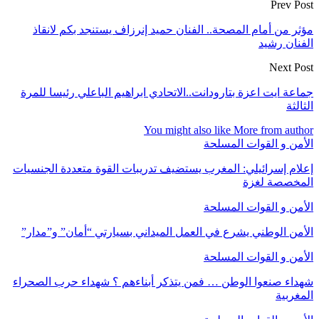
Prev Post
مؤثر من أمام المصحة.. الفنان حميد إنرزاف يستنجد بكم لانقاذ
الفنان رشيد
Next Post
جماعة ايت اعزة بتارودانت..الاتحادي ابراهيم الباعلي رئيسا للمرة
الثالثة
You might also like
More from author
الأمن و القوات المسلحة
إعلام إسرائيلي: المغرب يستضيف تدريبات القوة متعددة الجنسيات
المخصصة لغزة
الأمن و القوات المسلحة
الأمن الوطني يشرع في العمل الميداني بسيارتي “أمان” و”مدار”
الأمن و القوات المسلحة
شهداء صنعوا الوطن … فمن يتذكر أبناءهم ؟ شهداء حرب الصحراء
المغربية