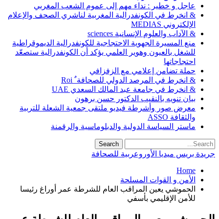
عاجل و خطير : نداء مهم إلى عموم الشعب المغربي
& انخرط في الكونفدرالية المغربية لناشري الصحف والإعلام
الإلكتروني MEDIAS
& الآداب والعلوم الإنسانية sciences
منع المسيرة الجهوية الاحتجاجية للكونفدرالية الديموقراطية
للشغل بالعيون وهوير العلمي يؤكد أن الكونفدرالية ستصعّد
احتجاجاتها
حملة تضامن إعلامي مع الزفزافي
& انخرط في المرصد الدولي للصحافة ٌ Roi
& انخرط في جامعة عبد المالك السعدي UAE
بيان تنويه بالنقيب الدكتور حسن برهون
معرض صور وأشرطة فيديو ملتقى جمعية الشعلة للتربية
والثقافة ASSO
ماستر السياسة الدولية والدبلوماسية والرقمنة
جريدة بريس ميديا الأوروعربية للصحافة
Home
الأمن و القوات المسلحة
الحموشي يعين المراقب العام للشرطة عمر أوراغ رئيسا
للأمن الإقليمي بأسفي