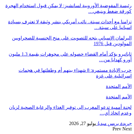
رئيسة المفوضية الأوروبية لسانشيز: لا يمكن قبول استخدام الهجرة
كورقة ضغط وينبغي…
تزامنا مع أحداث سبتة.. نائب أمريكي ينشر وثيقة لا تعترف بسيادة
اسبانيا على سبتة…
البرلمان الإسباني يتجه للتصويت على منح الجنسية للصحراويين
المولودين قبل 1976
ثاباتيرو يؤكد أمام القضاء حصوله على مجوهرات بقيمة 1.3 مليون
أورو كهدايا من…
حرب الإبادة مستمرة: 8 شهداء بينهم أم وطفلتها في هجمات
إسرائيلية على غزة
الأمم المتحدة
الأمم المتحدة
لجنة أممية تدعو المغرب إلى توفير الغذاء والرعاية الصحية لزيان
وعدم اتخاذ أي…
جريدة بريس ميديا
يوليو 27, 2026
Prev
Next