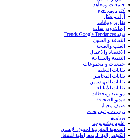
جامعات ومعاهد
كتب ومراجيع
آراء وأفكار
تقارير وبيانات
أبحاث ودراسات
ترند Trends Google Tendances
الثقافة و الفنون
الطب والصحة
الاقتصاد والأعمال
التنمية والسياحة
جمعيات و مجموعات
نقابات التعليم
نقابات المحامين
نقابات المهندسين
نقابات الأطباء
مواعيد ومحطات
فيديو الصحافة
ضيف وحوار
ترقيات و توشيحات
بورتريه
علوم وتكنولوجيا
الجمعية المغربية لحقوق الإنسان
الكونفدرالية الديمقراطية للشغل