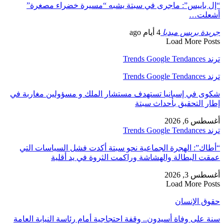
“إل باييس”: ماجرى في سبتة يشبه “مسيرة خضراء مصغرة”
أشعلت…
جريدة بريس ميديا
4 أيام ago
Load More Posts
ترند Trends Google Tendances
ترند Trends Google Tendances
شكوى في إسبانيا تستهدف مستشار الملك و مسؤولين مغاربة في
إطار التحقيق بأحداث سبتة
أغسطس 6, 2026
ترند Trends Google Tendances
“أطاك”: الهجرة الجماعية نحو سبتة أكدت فشل السياسات التي
عمقت البطالة والهشاشة وراكمت الثروة في يد أقلية
أغسطس 3, 2026
Load More Posts
حقوق الإنسان
سنة على وفاة أسيدون.. وقفة احتجاجية أمام رئاسة النيابة العامة