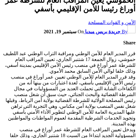
الحموشي يعين المراقب العام للشرطة عمر
أوراغ رئيسا للأمن الإقليمي بأسفي
الأمن و القوات المسلحة
By
جريدة بريس ميديا
On
سبتمبر 19, 2021
Share
قرر المدير العام للأمن الوطني ومراقبة التراب الوطني عبد اللطيف
حموشي، زوال الجمعة 17 شتنبر الجاري، تعيين المراقب العام
للشرطة عمر أوراغ في منصب رئيس الأمن الإقليمي بمدينة أسفي،
وذلك خلفا لوالي الأمن السابق محمد الأموي.
وقد قرر المدير العام للأمن الوطني تعيين عمر أوراغ في منصب
رئيس الأمن الإقليمي بأسفي، لعدة اعتبارات من بينها أنه من
الكفاءات الشابة التي تحملت العديد من المسؤوليات في مجال
الشرطة القضائية والبحث الجنائي، حيث سبق أن شغل منصب
رئيس المصلحة الولائية للشرطة القضائية بولاية أمن الرباط، وقبلها
شغل نفس المنصب بولاية أمن مكناس، وهي التجربة التي تراهن
عليها المديرية العامة للأمن الوطني لتطوير الأداء الأمني بأسفي
وتجويد الخدمات الشرطية المقدمة لعموم المواطنات والمواطنين
بهذه المدينة.
ويدخل تعيين المراقب العام للشرطة عمر أوراغ في منصب
المسؤولية الجديد ابتداءا من السبت 18 شتنبر الجاري، وذلك خلفا