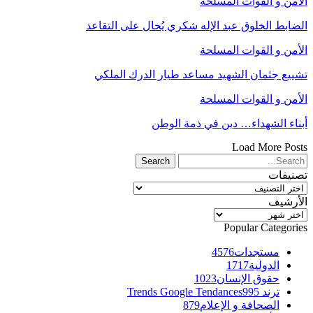
الأمن و القوات المسلحة
الضابط الخلوق عبد الإله شكري يُحال على التقاعد
الأمن و القوات المسلحة
تشييع جثمان الشهيد مساعد طيار الدرك الملكي
الأمن و القوات المسلحة
أبناء الشهداء… دين في ذمة الوطن
Load More Posts
تصنيفات
تصنيفات
الأرشيف
الأرشيف
Popular Categories
مستجدات
4576
الدولية
1717
حقوق الإنسان
1023
ترند Trends Google Tendances
995
الصحافة و الإعلام
879