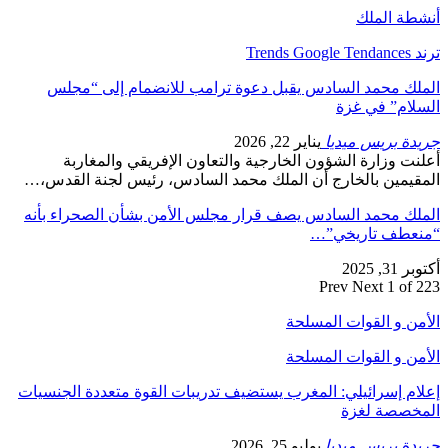
أنشطة الملك
ترند Trends Google Tendances
الملك محمد السادس يقبل دعوة ترامب للانضمام إلى “مجلس
السلام” في غزة
جريدة بريس ميديا
يناير 22, 2026
أعلنت وزارة الشؤون الخارجية والتعاون الإفريقي والمغاربة
المقيمين بالخارج أن الملك محمد السادس، رئيس لجنة القدس،…
الملك محمد السادس يصف قرار مجلس الأمن بشأن الصحراء بأنه
“منعطف تاريخي”…
أكتوبر 31, 2025
Prev
Next
1 of 223
الأمن و القوات المسلحة
الأمن و القوات المسلحة
إعلام إسرائيلي: المغرب يستضيف تدريبات القوة متعددة الجنسيات
المخصصة لغزة
جريدة بريس ميديا
يوليو 25, 2026