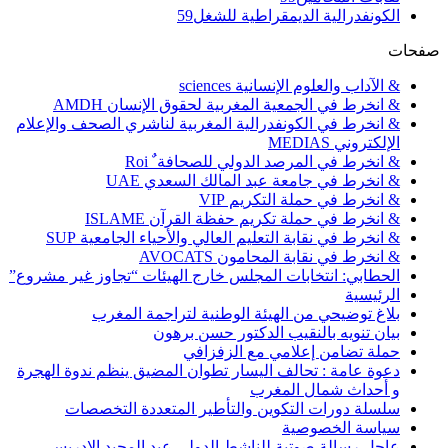
الكونفدرالية الديمقراطية للشغل
59
صفحات
& الآداب والعلوم الإنسانية sciences
& انخرط في الجمعية المغربية لحقوق الإنسان AMDH
& انخرط في الكونفدرالية المغربية لناشري الصحف والإعلام
الإلكتروني MEDIAS
& انخرط في المرصد الدولي للصحافة ٌ Roi
& انخرط في جامعة عبد المالك السعدي UAE
& انخرط في حملة التكريم VIP
& انخرط في حملة تكريم حفظة القرآن ISLAME
& انخرط في نقابة التعليم العالي والأحياء الجامعية SUP
& انخرط في نقابة المحامون AVOCATS
الحطابي: انتخابات المجلس خارج الهيئات “تجاوز غير مشروع”
الرئيسية
بلاغ توضيحي من الهيئة الوطنية لتراجمة المغرب
بيان تنويه بالنقيب الدكتور حسن برهون
حملة تضامن إعلامي مع الزفزافي
دعوة عامة : تحالف اليسار تطوان المضيق ينظم ندوة الهجرة
و أحداث شمال المغرب
سلسلة دورات التكوين والتأطير المتعددة التخصصات
سياسة الخصوصية
عاجل رسالة صوتية للناشط الدولي عبد المجيد الإدريسي