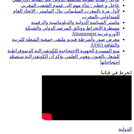
عاجل و خطير : نداء مهم إلى عموم الشعب المغربي
لأول مرة بالمغرب السليماني ينال الماستر . الاتحاد العام
للمتداولين بالمغرب
ماستر السياسة الدولية والدبلوماسية والرقمنة
مسطرة الانخراط ووثائق المرصد الدولي والشبكة
الأوروعربية Abonnement
معرض صور وأشرطة فيديو ملتقى جمعية الشعلة للتربية
والثقافة ASSO
منع المسيرة الجهوية الاحتجاجية للكونفدرالية الديموقراطية
للشغل بالعيون وهوير العلمي يؤكد أن الكونفدرالية ستصعّد
احتجاجاتها
انخرط في قناتنا
الدولية