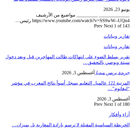
يونيو 23, 2026
_____________ _________ مواضيع من الأرشيف
https://www.youtube.com/watch?v=SS9wW--UQn4 رئيس…
Prev
Next
1 of 143
تقارير وبيانات
تقارير وبيانات
تقرير يسلط الضوء على انتهاكات طالت المهاجرين قبل وبعد دخول
سبتة ويوصي بالتحقيق…
جريدة بريس ميديا
أغسطس 3, 2026
المرتبة 122 عالميا.. التعليم يسجل أسوأ نتائج المغرب في مؤشر
“ليغاتوم”…
أغسطس 3, 2026
Prev
Next
1 of 180
آراء وأفكار
الخريطة السياسية المقبلة لا ترسم بإرادة المغاربة بل بميزان…