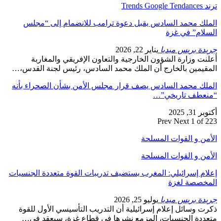
ترند Trends Google Tendances
الملك محمد السادس يقبل دعوة ترامب للانضمام إلى “مجلس
السلام” في غزة
جريدة بريس ميديا
يناير 22, 2026
أعلنت وزارة الشؤون الخارجية والتعاون الإفريقي والمغاربة
المقيمين بالخارج أن الملك محمد السادس، رئيس لجنة القدس،…
الملك محمد السادس يصف قرار مجلس الأمن بشأن الصحراء بأنه
“منعطف تاريخي”…
أكتوبر 31, 2025
Prev
Next
1 of 223
الأمن و القوات المسلحة
الأمن و القوات المسلحة
إعلام إسرائيلي: المغرب يستضيف تدريبات القوة متعددة الجنسيات
المخصصة لغزة
جريدة بريس ميديا
يوليو 25, 2026
ذكرت وسائل إعلام إسرائيلية أن التدريب التأسيسي الأول للقوة
متعددة الجنسيات، المزمع نشرها في قطاع غزة، سيعقد في…