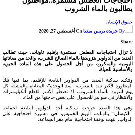
احتجاجات العطش مستمرة..مواطنون
يطالبون بالماء الشروب
حقوق الإنسان
By
جريدة بريس ميديا
On
أغسطس 27, 2020
Share
لا تزال احتجاجات العطش مستمرة بإقليم تاونات، حيث تطالب
العديد من الدواوير بتزويدها بالماء الصالح للشرب، والحد من معاناتها
اليومية والمتكررة من أجل الحصول على هذه المادة الحيوية
والأساسية للحياة.
وتتكبد ساكنة العديد من الدواوير التابعة للإقليم، بما فيها تلك
المجاورة لأكبر سد بالمغرب، “سد الوحدة”، المعاناة والمشقة كل
يوم للتزود بالماء الشروب، إذ تضطر الأسر لقطع الكيلومترات
والانتظار في طوابير للحصول على بعض حاجتها من الماء.
وفي هذا الصدد خرجت ساكنة أحد الدواوير التابعة لجماعة
“الكيسان” بتاونات، اليوم الخميس، في مسيرة احتجاجية على
الدواب، انتهت بوقفة احتجاجية أمام مقر الجماعة.