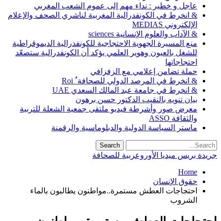
عاجل و خطير : نداء مهم إلى عموم الشعب المغربي
& انخرط في الكونفدرالية المغربية لناشري الصحف والإعلام
الإلكتروني MEDIAS
& الآداب والعلوم الإنسانية sciences
منع المسيرة الجهوية الاحتجاجية للكونفدرالية الديموقراطية
للشغل بالعيون وهوير العلمي يؤكد أن الكونفدرالية ستصعّد
احتجاجاتها
حملة تضامن إعلامي مع الزفزافي
& انخرط في المرصد الدولي للصحافة ٌ Roi
& انخرط في جامعة عبد المالك السعدي UAE
بيان تنويه بالنقيب الدكتور حسن برهون
معرض صور وأشرطة فيديو ملتقى جمعية الشعلة للتربية
والثقافة ASSO
ماستر السياسة الدولية والدبلوماسية والرقمنة
جريدة بريس ميديا الأوروعربية للصحافة
Home
حقوق الإنسان
احتجاجات العطش مستمرة..مواطنون يطالبون بالماء
الشروب