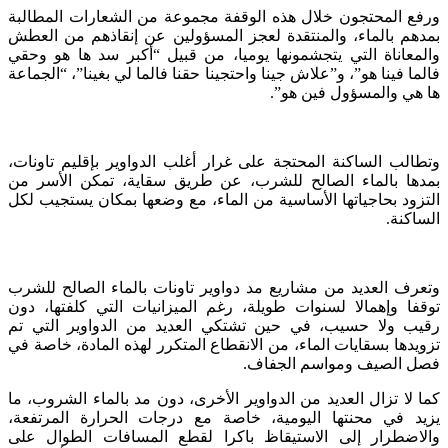
ورفع المحتجون خلال هذه الوقفة مجموعة من الشعارات المطالبة
بمدهم بالماء، والمنتقدة لعجز المسؤولين عن إنقاذهم من العطش
والمعاناة التي يتجشمونها يوميا، من قبيل “أكبر سد ها هو وحقي
فالما فينا هو”، و”علاش جينا واحتجينا حقنا فالما لي بغينا”، “الجماعة
ها هي والمسؤول فين هو”.
وتطالب الساكنة المحتجة على غرار أغلب الدواوير بإقليم تاونات،
بمدها بالماء الصالح للشرب، عن طريق سقاية، تمكن الأسر من
التزود بحاجياتها الأساسية من الماء، مع وضعها بمكان يستجيب لكل
الساكنة.
وتعرف العديد من مشاريع مد دواوير تاونات بالماء الصالح للشرب
توقفا وإهمالا لسنوات طويلة، رغم الميزانيات التي كلفتها، دون
رقيب ولا حسيب، في حين تشتكي العديد من الدواوير التي تم
تزويدها بسقايات الماء، من الانقطاع المتكرر لهذه المادة، خاصة في
فصل الصيف ومواسم الجفاف.
كما لا تزال العديد من الدواوير الأخرى، دون مد بالماء الشروب، ما
يزيد في محنتها اليومية، خاصة مع درجات الحرارة المرتفعة،
والاضطرار إلى الاستيقاظ باكرا لقطع المسافات الطوال على