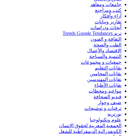
جامعات ومعاهد
كتب ومراجيع
آراء وأفكار
تقارير وبيانات
أبحاث ودراسات
ترند Trends Google Tendances
الثقافة و الفنون
الطب والصحة
الاقتصاد والأعمال
التنمية والسياحة
جمعيات و مجموعات
نقابات التعليم
نقابات المحامين
نقابات المهندسين
نقابات الأطباء
مواعيد ومحطات
فيديو الصحافة
ضيف وحوار
ترقيات و توشيحات
بورتريه
علوم وتكنولوجيا
الجمعية المغربية لحقوق الإنسان
الكونفدرالية الديمقراطية للشغل