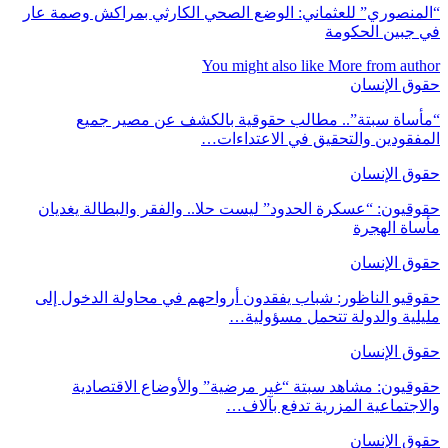
“المنصوري” للعثماني: الوضع الصحي الكارثي بمراكش وصمة عار
في جبين الحكومة
You might also like
More from author
حقوق الإنسان
“مأساة سبتة”.. مطالب حقوقية بالكشف عن مصير جميع
المفقودين والتحقيق في الاعتداءات…
حقوق الإنسان
حقوقيون: “عسكرة الحدود” ليست حلا.. والفقر والبطالة يغديان
مأساة الهجرة
حقوق الإنسان
حقوقيو الناظور: شباب يفقدون أرواحهم في محاولة الدخول إلى
مليلية والدولة تتحمل مسؤولية…
حقوق الإنسان
حقوقيون: مشاهد سبتة “غير مرضية” والأوضاع الاقتصادية
والاجتماعية المزرية تدفع بآلاف…
حقوق الإنسان