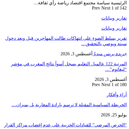
الرئيسية سياسة مجتمع اقتصاد رياضة رأي ثقافة…
Prev
Next
1 of 142
تقارير وبيانات
تقارير وبيانات
تقرير يسلط الضوء على انتهاكات طالت المهاجرين قبل وبعد دخول
سبتة ويوصي بالتحقيق…
جريدة بريس ميديا
أغسطس 3, 2026
المرتبة 122 عالميا.. التعليم يسجل أسوأ نتائج المغرب في مؤشر
“ليغاتوم”…
أغسطس 3, 2026
Prev
Next
1 of 180
آراء وأفكار
الخريطة السياسية المقبلة لا ترسم بإرادة المغاربة بل بميزان…
يوليو 25, 2026
“الحرص المرضي” للقيادات الحزبية على عدم إغضاب مراكز القرار