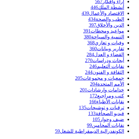
آراء وأفكار
567
أنشطة الملك
446
الاقتصاد والأعمال
439
الطب والصحة
434
الدين والأخلاق
397
مواعيد ومحطات
391
التنمية والسياحة
380
وفيات و تعازي
368
تقارير وبيانات
360
القضاء و العدل
284
أبحاث ودراسات
270
نقابات التعليم
246
الثقافة و الفنون
244
جمعيات و مجموعات
205
الأمم المتحدة
204
خدامات وإرشادات
201
كتب ومراجيع
172
نقابات الأطباء
166
ترقيات و توشيحات
135
فيديو الصحافة
133
ضيف وحوار
105
نقابات المحامين
99
الكونفدرالية الديمقراطية للشغل
59