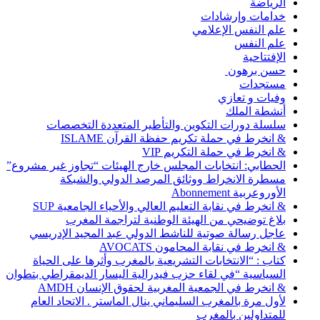
الرياضة
خدامات وإرشادات
علم النفس الإعلامي
علم النفس
الإفتتاحية
حسن برهون
مستجدات
وفيات و تعازي
أنشطة الملك
سلسلة دورات التكوين والتأطير المتعددة التخصصات
& انخرط في حملة تكريم حفظة القرآن ISLAME
& انخرط في حملة التكريم VIP
الحطابي: انتخابات المجلس خارج الهيئات “تجاوز غير مشروع”
مسطرة الانخراط ووثائق المرصد الدولي والشبكة
الأوروعربية Abonnement
& انخرط في نقابة التعليم العالي والأحياء الجامعية SUP
بلاغ توضيحي من الهيئة الوطنية لتراجمة المغرب
عاجل رسالة صوتية للناشط الدولي عبد المجيد الإدريسي
& انخرط في نقابة المحامون AVOCATS
كتاب : “الانتخابات التشريعية بالمغرب وأثرها على الحياة
السياسية “في لقاء حزب فيدرالية اليسار الديمقراطي بتطوان
& انخرط في الجمعية المغربية لحقوق الإنسان AMDH
لأول مرة بالمغرب السليماني ينال الماستر . الاتحاد العام
للمتداولين بالمغرب