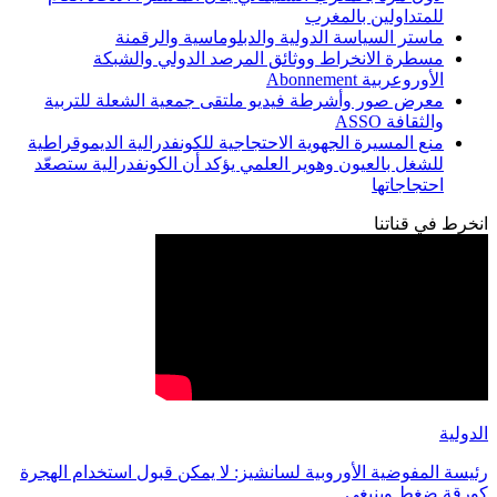
للمتداولين بالمغرب
ماستر السياسة الدولية والدبلوماسية والرقمنة
مسطرة الانخراط ووثائق المرصد الدولي والشبكة
الأوروعربية Abonnement
معرض صور وأشرطة فيديو ملتقى جمعية الشعلة للتربية
والثقافة ASSO
منع المسيرة الجهوية الاحتجاجية للكونفدرالية الديموقراطية
للشغل بالعيون وهوير العلمي يؤكد أن الكونفدرالية ستصعّد
احتجاجاتها
انخرط في قناتنا
الدولية
رئيسة المفوضية الأوروبية لسانشيز: لا يمكن قبول استخدام الهجرة
كورقة ضغط وينبغي…