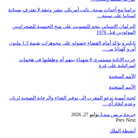
تزامنا مع أحداث سبتة.. نائب أمريكي ينشر وثيقة لا تعترف بسيادة
اسبانيا على سبتة…
البرلمان الإسباني يتجه للتصويت على منح الجنسية للصحراويين
المولودين قبل 1976
ثاباتيرو يؤكد أمام القضاء حصوله على مجوهرات بقيمة 1.3 مليون
أورو كهدايا من…
حرب الإبادة مستمرة: 8 شهداء بينهم أم وطفلتها في هجمات
إسرائيلية على غزة
الأمم المتحدة
الأمم المتحدة
لجنة أممية تدعو المغرب إلى توفير الغذاء والرعاية الصحية لزيان
وعدم اتخاذ أي…
جريدة بريس ميديا
يوليو 27, 2026
Prev
Next
أنشطة الملك