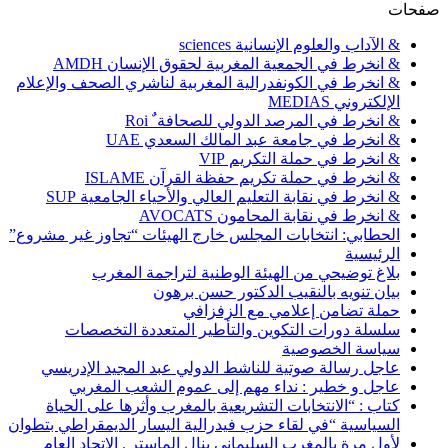
صفحات
& الآداب والعلوم الإنسانية sciences
& انخرط في الجمعية المغربية لحقوق الإنسان AMDH
& انخرط في الكونفدرالية المغربية لناشري الصحف والإعلام
الإلكتروني MEDIAS
& انخرط في المرصد الدولي للصحافة ٌ Roi
& انخرط في جامعة عبد المالك السعدي UAE
& انخرط في حملة التكريم VIP
& انخرط في حملة تكريم حفظة القرآن ISLAME
& انخرط في نقابة التعليم العالي والأحياء الجامعية SUP
& انخرط في نقابة المحامون AVOCATS
الحطابي: انتخابات المجلس خارج الهيئات “تجاوز غير مشروع”
الرئيسية
بلاغ توضيحي من الهيئة الوطنية لتراجمة المغرب
بيان تنويه بالنقيب الدكتور حسن برهون
حملة تضامن إعلامي مع الزفزافي
سلسلة دورات التكوين والتأطير المتعددة التخصصات
سياسة الخصوصية
عاجل رسالة صوتية للناشط الدولي عبد المجيد الإدريسي
عاجل و خطير : نداء مهم إلى عموم الشعب المغربي
كتاب : “الانتخابات التشريعية بالمغرب وأثرها على الحياة
السياسية “في لقاء حزب فيدرالية اليسار الديمقراطي بتطوان
لأول مرة بالمغرب السليماني ينال الماستر . الاتحاد العام