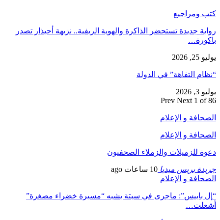
كتب ومراجيع
رواية جديدة تستحضر الذاكرة والهوية الريفية.. نزيهة أحيذار تصدر
باكورة…
يوليو 25, 2026
“نظام التفاهة” في الدولة
يوليو 3, 2026
Prev
Next
1 of 86
الصحافة و الإعلام
الصحافة و الإعلام
دعوة للزميلات والزملاء الصحفيون
جريدة بريس ميديا
10 ساعات ago
الصحافة و الإعلام
“إل باييس”: ماجرى في سبتة يشبه “مسيرة خضراء مصغرة”
أشعلت…