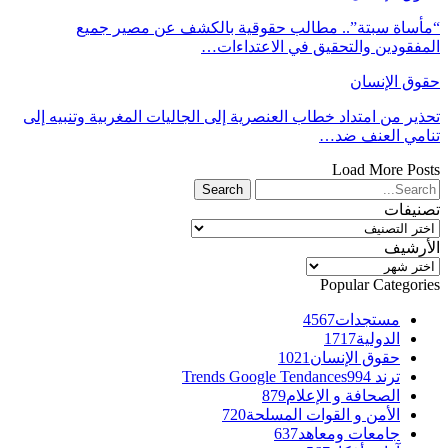
“مأساة سبتة”.. مطالب حقوقية بالكشف عن مصير جميع
المفقودين والتحقيق في الاعتداءات…
حقوق الإنسان
تحذير من امتداد خطاب العنصرية إلى الجاليات المغربية وتنبيه إلى
تنامي العنف ضد…
Load More Posts
تصنيفات
تصنيفات
الأرشيف
الأرشيف
Popular Categories
مستجدات
4567
الدولية
1717
حقوق الإنسان
1021
ترند Trends Google Tendances
994
الصحافة و الإعلام
879
الأمن و القوات المسلحة
720
جامعات ومعاهد
637