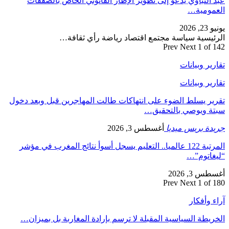
عبد النباوي يدعو إلى تطوير الإطار القانوني الخاص بالصفقات
العمومية…
يونيو 23, 2026
الرئيسية سياسة مجتمع اقتصاد رياضة رأي ثقافة…
Prev
Next
1 of 142
تقارير وبيانات
تقارير وبيانات
تقرير يسلط الضوء على انتهاكات طالت المهاجرين قبل وبعد دخول
سبتة ويوصي بالتحقيق…
جريدة بريس ميديا
أغسطس 3, 2026
المرتبة 122 عالميا.. التعليم يسجل أسوأ نتائج المغرب في مؤشر
“ليغاتوم”…
أغسطس 3, 2026
Prev
Next
1 of 180
آراء وأفكار
الخريطة السياسية المقبلة لا ترسم بإرادة المغاربة بل بميزان…