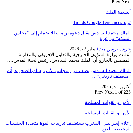
Prev
Next
أنشطة الملك
ترند Trends Google Tendances
الملك محمد السادس يقبل دعوة ترامب للانضمام إلى “مجلس
السلام” في غزة
جريدة بريس ميديا
يناير 22, 2026
أعلنت وزارة الشؤون الخارجية والتعاون الإفريقي والمغاربة
المقيمين بالخارج أن الملك محمد السادس، رئيس لجنة القدس،…
الملك محمد السادس يصف قرار مجلس الأمن بشأن الصحراء بأنه
“منعطف تاريخي”…
أكتوبر 31, 2025
Prev
Next
1 of 223
الأمن و القوات المسلحة
الأمن و القوات المسلحة
إعلام إسرائيلي: المغرب يستضيف تدريبات القوة متعددة الجنسيات
المخصصة لغزة