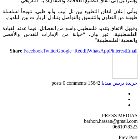
وإسرائيل إلى اتفاق لتطبيع العلاقات واصفا إياه بـ “التاريخي”.
ويأتي إعلان اتفاق التطبيع بين تل أبيب وأبو ظبي، تتويجاً لسلسلة
طويلة من التعاون والتنسيق والتواصل وتبادل الزيارات بين البلدين.
وقوبل الاتفاق بتنديد فلسطيني واسع من الفصائل، فيما عدته القيادة
الفلسطينية، عبر بيان، “خيانة من الإمارات للقدس والأقصى
والقضية الفلسطينية”.
Share
Facebook
Twitter
Google+
ReddIt
WhatsApp
Pinterest
Email
جريدة بريس ميديا
15642 posts
0 comments
PRESS MEDIAS
barhon.hassan@gmail.com
0661078323
Prev Post