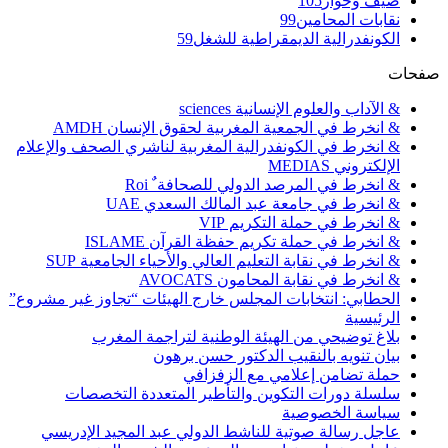
ضيف وحوار
105
نقابات المحامين
99
الكونفدرالية الديمقراطية للشغل
59
صفحات
& الآداب والعلوم الإنسانية sciences
& انخرط في الجمعية المغربية لحقوق الإنسان AMDH
& انخرط في الكونفدرالية المغربية لناشري الصحف والإعلام
الإلكتروني MEDIAS
& انخرط في المرصد الدولي للصحافة ٌ Roi
& انخرط في جامعة عبد المالك السعدي UAE
& انخرط في حملة التكريم VIP
& انخرط في حملة تكريم حفظة القرآن ISLAME
& انخرط في نقابة التعليم العالي والأحياء الجامعية SUP
& انخرط في نقابة المحامون AVOCATS
الحطابي: انتخابات المجلس خارج الهيئات “تجاوز غير مشروع”
الرئيسية
بلاغ توضيحي من الهيئة الوطنية لتراجمة المغرب
بيان تنويه بالنقيب الدكتور حسن برهون
حملة تضامن إعلامي مع الزفزافي
سلسلة دورات التكوين والتأطير المتعددة التخصصات
سياسة الخصوصية
عاجل رسالة صوتية للناشط الدولي عبد المجيد الإدريسي