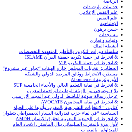
الرياضة
خدامات وإرشادات
علم النفس الإعلامي
علم النفس
الإفتتاحية
حسن برهون
مستجدات
وفيات و تعازي
أنشطة الملك
سلسلة دورات التكوين والتأطير المتعددة التخصصات
& انخرط في حملة تكريم حفظة القرآن ISLAME
& انخرط في حملة التكريم VIP
الحطابي: انتخابات المجلس خارج الهيئات “تجاوز غير مشروع”
مسطرة الانخراط ووثائق المرصد الدولي والشبكة
الأوروعربية Abonnement
& انخرط في نقابة التعليم العالي والأحياء الجامعية SUP
بلاغ توضيحي من الهيئة الوطنية لتراجمة المغرب
عاجل رسالة صوتية للناشط الدولي عبد المجيد الإدريسي
& انخرط في نقابة المحامون AVOCATS
كتاب : “الانتخابات التشريعية بالمغرب وأثرها على الحياة
السياسية “في لقاء حزب فيدرالية اليسار الديمقراطي بتطوان
& انخرط في الجمعية المغربية لحقوق الإنسان AMDH
لأول مرة بالمغرب السليماني ينال الماستر . الاتحاد العام
للمتداولين بالمغرب