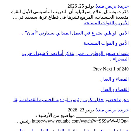
جريدة بريس ميديا
يوليو 25, 2026
ذكرت وسائل إعلام إسرائيلية أن التدريب التأسيسي الأول للقوة
متعددة الجنسيات، المزمع نشرها في قطاع غزة، سيعقد في…
الأمن و القوات المسلحة
الأمن الوطني يشرع في العمل الميداني بسيارتي “أمان”…
الأمن و القوات المسلحة
شهداء صنعوا الوطن … فمن يتذكر أبناءهم ؟ شهداء حرب
الصحراء…
Prev
Next
1 of 240
القضاء و العدل
القضاء و العدل
دعوة لحضور حفل تكريم رئيس الودادية الحسنية للقضاة سابقا
جريدة بريس ميديا
يونيو 23, 2026
_____________ _________ مواضيع من الأرشيف
https://www.youtube.com/watch?v=SS9wW--UQn4 رئيس…