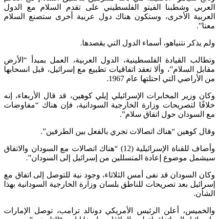
العربي وشطبنا الفيتو الفلسطيني على تقدم السلام مع الدول
العربية الأخرى، وستكون هناك دول عربية أخرى ستصنع السلام
معنا”.
ولم يذكر نتنياهو، أسماء الدول التي يقصدها.
وتطالب القيادة الفلسطينية، الدول العربية، العمل بمبدأ “الأرض
مقابل السلام”، وألا تعقد اتفاقيات تطبيع مع إسرائيل، قبل انسحابها
من الأراضي التي احتلتها عام 1967.
وكان وزير المخابرات الإسرائيلي إيلي كوهين، قد قال الأربعاء، إنه
خلافًا لتصريحات وزارة الخارجية السودانية، فإن هناك “مفاوضات
مع السودان حول اتفاق سلام”.
وقال كوهين “هناك اتصالات تجري بالفعل بين الطرفين”.
وأضاف للقناة الإسرائيلية (12) “هناك اتصالات مع السودان والاتفاق
سيشمل موضوع إعادة المتسللين من إسرائيل إلى السودان”.
وكان السودان قد نفى أمس الثلاثاء، وجود نية للتوصل إلى اتفاق مع
إسرائيل بعد تصريحات للناطق بلسان وزارة الخارجية السودانية بهذا
الشأن.
والخميس، أعلن الرئيس الأمريكي دونالد ترامب، توصل الإمارات