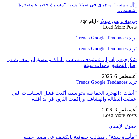
“إل باييس”: ماجرى في سبتة يشبه “مسيرة خضراء مصغرة”
أشعلت…
جريدة بريس ميديا
4 أيام ago
Load More Posts
ترند Trends Google Tendances
ترند Trends Google Tendances
شكوى في إسبانيا تستهدف مستشار الملك و مسؤولين مغاربة في
إطار التحقيق بأحداث سبتة
أغسطس 6, 2026
ترند Trends Google Tendances
“أطاك”: الهجرة الجماعية نحو سبتة أكدت فشل السياسات التي
عمقت البطالة والهشاشة وراكمت الثروة في يد أقلية
أغسطس 3, 2026
Load More Posts
حقوق الإنسان
“مأساة سبتة”.. مطالب حقوقية بالكشف عن مصير جميع