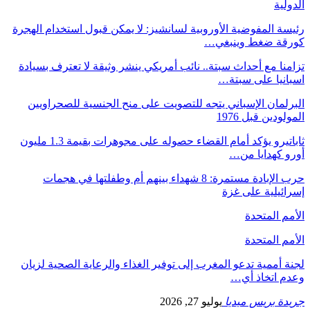
الدولية
رئيسة المفوضية الأوروبية لسانشيز: لا يمكن قبول استخدام الهجرة
كورقة ضغط وينبغي…
تزامنا مع أحداث سبتة.. نائب أمريكي ينشر وثيقة لا تعترف بسيادة
اسبانيا على سبتة…
البرلمان الإسباني يتجه للتصويت على منح الجنسية للصحراويين
المولودين قبل 1976
ثاباتيرو يؤكد أمام القضاء حصوله على مجوهرات بقيمة 1.3 مليون
أورو كهدايا من…
حرب الإبادة مستمرة: 8 شهداء بينهم أم وطفلتها في هجمات
إسرائيلية على غزة
الأمم المتحدة
الأمم المتحدة
لجنة أممية تدعو المغرب إلى توفير الغذاء والرعاية الصحية لزيان
وعدم اتخاذ أي…
جريدة بريس ميديا
يوليو 27, 2026