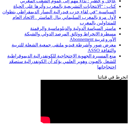
عاجل و خطير : نداء مهم إلى عموم الشعب المغربي
كتاب : “الانتخابات التشريعية بالمغرب وأثرها على الحياة
السياسية “في لقاء حزب فيدرالية اليسار الديمقراطي بتطوان
لأول مرة بالمغرب السليماني ينال الماستر . الاتحاد العام
للمتداولين بالمغرب
ماستر السياسة الدولية والدبلوماسية والرقمنة
مسطرة الانخراط ووثائق المرصد الدولي والشبكة
الأوروعربية Abonnement
معرض صور وأشرطة فيديو ملتقى جمعية الشعلة للتربية
والثقافة ASSO
منع المسيرة الجهوية الاحتجاجية للكونفدرالية الديموقراطية
للشغل بالعيون وهوير العلمي يؤكد أن الكونفدرالية ستصعّد
احتجاجاتها
انخرط في قناتنا