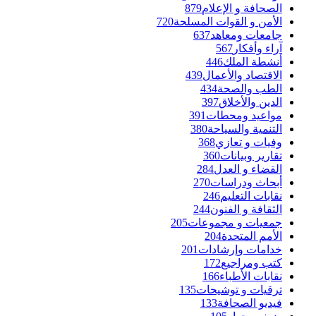
الصحافة و الإعلام
879
الأمن و القوات المسلحة
720
جامعات ومعاهد
637
آراء وأفكار
567
أنشطة الملك
446
الاقتصاد والأعمال
439
الطب والصحة
434
الدين والأخلاق
397
مواعيد ومحطات
391
التنمية والسياحة
380
وفيات و تعازي
368
تقارير وبيانات
360
القضاء و العدل
284
أبحاث ودراسات
270
نقابات التعليم
246
الثقافة و الفنون
244
جمعيات و مجموعات
205
الأمم المتحدة
204
خدامات وإرشادات
201
كتب ومراجيع
172
نقابات الأطباء
166
ترقيات و توشيحات
135
فيديو الصحافة
133