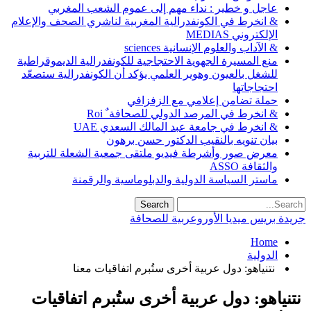
عاجل و خطير : نداء مهم إلى عموم الشعب المغربي
& انخرط في الكونفدرالية المغربية لناشري الصحف والإعلام
الإلكتروني MEDIAS
& الآداب والعلوم الإنسانية sciences
منع المسيرة الجهوية الاحتجاجية للكونفدرالية الديموقراطية
للشغل بالعيون وهوير العلمي يؤكد أن الكونفدرالية ستصعّد
احتجاجاتها
حملة تضامن إعلامي مع الزفزافي
& انخرط في المرصد الدولي للصحافة ٌ Roi
& انخرط في جامعة عبد المالك السعدي UAE
بيان تنويه بالنقيب الدكتور حسن برهون
معرض صور وأشرطة فيديو ملتقى جمعية الشعلة للتربية
والثقافة ASSO
ماستر السياسة الدولية والدبلوماسية والرقمنة
جريدة بريس ميديا الأوروعربية للصحافة
Home
الدولية
‏ ‏نتنياهو: دول عربية أخرى ستُبرم اتفاقيات معنا
‏ ‏نتنياهو: دول عربية أخرى ستُبرم اتفاقيات