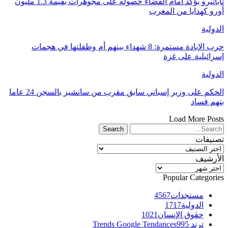
ثاباتيرو يؤكد أمام القضاء حصوله على مجوهرات بقيمة 1.3 مليون
أورو كهدايا من المغرب
الدولية
حرب الإبادة مستمرة: 8 شهداء بينهم أم وطفلتها في هجمات
إسرائيلية على غزة
الدولية
الحكم على وزير إسباني سابق مقرب من سانشيز بالسجن 24 عاما
بتهم فساد
Load More Posts
تصنيفات
تصنيفات
الأرشيف
الأرشيف
Popular Categories
مستجدات
4567
الدولية
1717
حقوق الإنسان
1021
ترند Trends Google Tendances
995