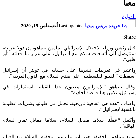
معنا
الدولية
By
جريدة بريس ميديا
Last updated
أغسطس 19, 2020
Share
قال رئيس وزراء الاحتلال الإسرائيلي بنيامين نتنياهو، إن دولا عربية،
ستتوصل إلى اتفاقات سلام مع إسرائيل، على غرار ما فعلته “أبو
ظبي”.
واعتبر في تغريدات نشرها على حسابه في تويتر أن إسرائيل
أسقطت “الفيتو الفلسطيني على تقدم السلام مع الدول العربية”.
وقال نتنياهو “الإماراتيون معنيون جدا بالقيام باستثمارات في
إسرائيل، تكمن هنا فرصة أحادية”.
وأضاف “هذه هي اتفاقية تاريخية، تحمل في طياتها بشريات عظيمة
بالنسبة لإسرائيل”.
وأكمل “عملْنا سلاما مقابل السلام، سلاما مقابل ثمار السلام
الهائلة”.
وتابع نتنياهو “الحقيقة هي بأننا ملتزمين بتحقيق السلام مع العالم