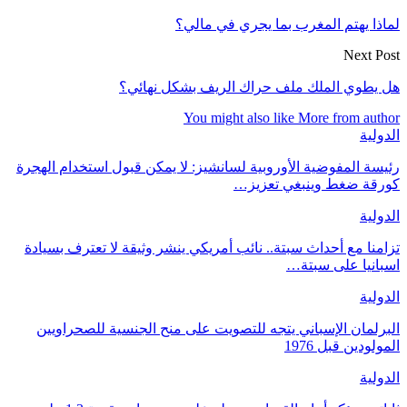
لماذا يهتم المغرب بما يجري في مالي؟
Next Post
هل يطوي الملك ملف حراك الريف بشكل نهائي؟
You might also like
More from author
الدولية
رئيسة المفوضية الأوروبية لسانشيز: لا يمكن قبول استخدام الهجرة
كورقة ضغط وينبغي تعزيز…
الدولية
تزامنا مع أحداث سبتة.. نائب أمريكي ينشر وثيقة لا تعترف بسيادة
اسبانيا على سبتة…
الدولية
البرلمان الإسباني يتجه للتصويت على منح الجنسية للصحراويين
المولودين قبل 1976
الدولية