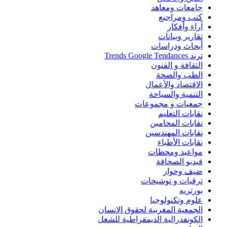
جامعات ومعاهد
كتب ومراجيع
آراء وأفكار
تقارير وبيانات
أبحاث ودراسات
ترند Trends Google Tendances
الثقافة و الفنون
الطب والصحة
الاقتصاد والأعمال
التنمية والسياحة
جمعيات و مجموعات
نقابات التعليم
نقابات المحامين
نقابات المهندسين
نقابات الأطباء
مواعيد ومحطات
فيديو الصحافة
ضيف وحوار
ترقيات و توشيحات
بورتريه
علوم وتكنولوجيا
الجمعية المغربية لحقوق الإنسان
الكونفدرالية الديمقراطية للشغل