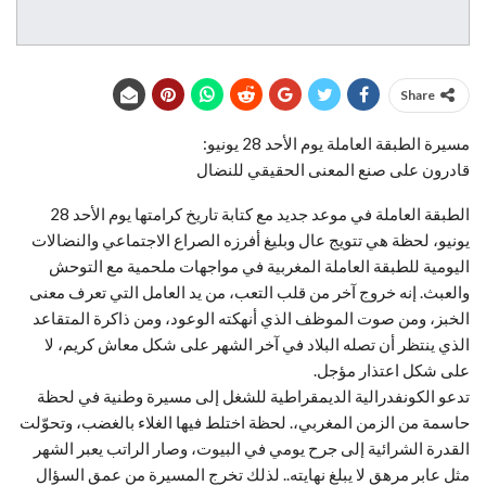
Share
مسيرة الطبقة العاملة يوم الأحد 28 يونيو:
قادرون على صنع المعنى الحقيقي للنضال
الطبقة العاملة في موعد جديد مع كتابة تاريخ كرامتها يوم الأحد 28
يونيو، لحظة هي تتويج عال وبليغ أفرزه الصراع الاجتماعي والنضالات
اليومية للطبقة العاملة المغربية في مواجهات ملحمية مع التوحش
والعبث. إنه خروج آخر من قلب التعب، من يد العامل التي تعرف معنى
الخبز، ومن صوت الموظف الذي أنهكته الوعود، ومن ذاكرة المتقاعد
الذي ينتظر أن تصله البلاد في آخر الشهر على شكل معاش كريم، لا
على شكل اعتذار مؤجل.
تدعو الكونفدرالية الديمقراطية للشغل إلى مسيرة وطنية في لحظة
حاسمة من الزمن المغربي،. لحظة اختلط فيها الغلاء بالغضب، وتحوّلت
القدرة الشرائية إلى جرح يومي في البيوت، وصار الراتب يعبر الشهر
مثل عابر مرهق لا يبلغ نهايته.. لذلك تخرج المسيرة من عمق السؤال