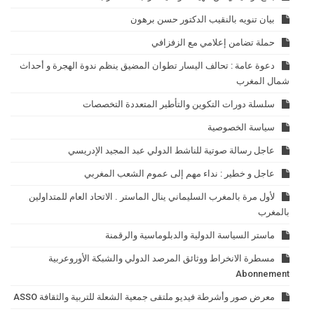
بيان تنويه بالنقيب الدكتور حسن برهون
حملة تضامن إعلامي مع الزفزافي
دعوة عامة : تحالف اليسار تطوان المضيق ينظم ندوة الهجرة و أحداث
شمال المغرب
سلسلة دورات التكوين والتأطير المتعددة التخصصات
سياسة الخصوصية
عاجل رسالة صوتية للناشط الدولي عبد المجيد الإدريسي
عاجل و خطير : نداء مهم إلى عموم الشعب المغربي
لأول مرة بالمغرب السليماني ينال الماستر . الاتحاد العام للمتداولين
بالمغرب
ماستر السياسة الدولية والدبلوماسية والرقمنة
مسطرة الانخراط ووثائق المرصد الدولي والشبكة الأوروعربية
Abonnement
معرض صور وأشرطة فيديو ملتقى جمعية الشعلة للتربية والثقافة ASSO