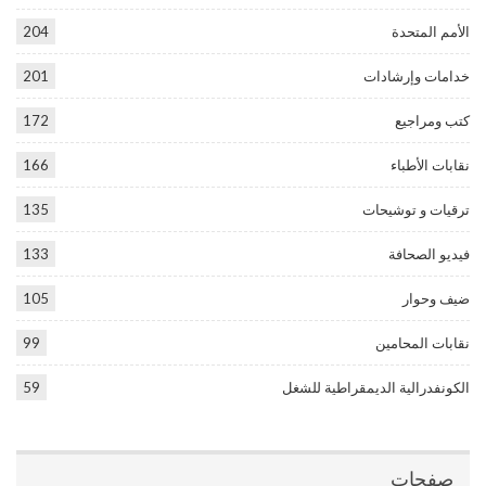
الأمم المتحدة
204
خدامات وإرشادات
201
كتب ومراجيع
172
نقابات الأطباء
166
ترقيات و توشيحات
135
فيديو الصحافة
133
ضيف وحوار
105
نقابات المحامين
99
الكونفدرالية الديمقراطية للشغل
59
صفحات