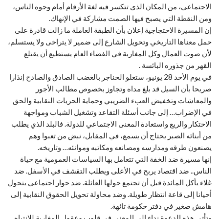
الاجتماعي، من المكان الذي تتكسر فيه لغة الأرقام أمام وجوه الناس،
ومن النقطة التي يصبح فيها الصمت مشاركة في الإنهاك.
إن المسيرة الاحتجاجية إعلان بأن الطبقة العاملة ما زالت قادرة على
حمل معناها التاريخي وتحويل الشارع إلى ضمير لا يتراخى ولا يستسلم،
لأن صوت العمال وكل المغاربة في الفضاء العام يستطيع أن يقتلع
القهر من جذوره البائسة .
في يوم الأحد 28 يونيو، ستعلو الحناجر بالغضب الصادق والصادح إنذارا
صريحا بأن السيل قد بلغ مداه وتجاوز بخصوص مطالب الأجور
والمعاشات وتخفيض العبء الضريبي وحماية الحريات النقابية والحق
في الإضراب… إلى جانب أسئلة التقاعد وتشغيل الشباب ومواجهة
الاحتكار والريع واستعادة المعنى الاجتماعي للدولة. فالبلد الذي يطلب
من أبنائه الصبر يحتاج أن يسمع، في المقابل، نبض من تعبوا وهم
يصنعون طرقه ومدارسه ومصانعه ومكاتبه وموانئه… وتاريخه.
إنها مسيرة ضد الخفة التي تتعامل بها السياسات العمومية مع حياة
الناس.. ضد اقتصاد يربح في الأعلى ويطلب التقشف في الأسفل. ضد
غلاء يأكل المائدة قبل أن تجتمع حولها العائلة. ضد حوار اجتماعي يتحول
أحيانا إلى قاعة انتظار طويلة. وضد محاولة تحويل الحقوق النقابية إلى
هامش صغير في دفتر حكومة تائهة.
وتأتي هذه الدعوة نداء إلى المعنى في قلوب وعقول المغاربة للانتباه