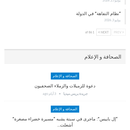
يوليو 25, 2026
“نظام التفاهة” في الدولة
يوليو 3, 2026
1 of 86
NEXT
PREV
الصحافة و الإعلام
الصحافة و الإعلام
دعوة للزميلات والزملاء الصحفيون
جريدة بريس ميديا
3 أيام ago
الصحافة و الإعلام
“إل باييس”: ماجرى في سبتة يشبه “مسيرة خضراء مصغرة”
أشعلت…