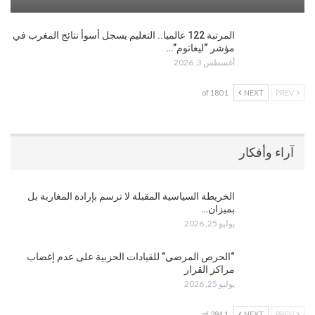
المرتبة 122 عالميا.. التعليم يسجل أسوأ نتائج المغرب في
مؤشر “ليغاتوم”…
أغسطس 3, 2026
1 of 180
NEXT
PREV
آراء وأفكار
الخريطة السياسية المقبلة لا ترسم بإرادة المغاربة بل
بميزان…
يوليو 25, 2026
“الحرص المرضي” للقيادات الحزبية على عدم إغضاب
مراكز القرار
يوليو 25, 2026
1 of 284
NEXT
PREV