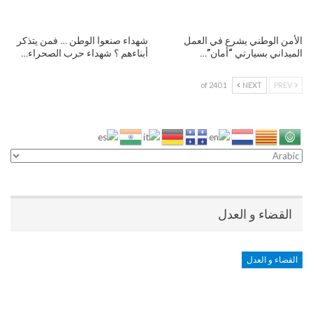
الأمن الوطني يشرع في العمل
شهداء صنعوا الوطن … فمن يتذكر
الميداني بسيارتي “أمان”…
أبناءهم ؟ شهداء حرب الصحراء…
1 of 240
NEXT
PREV
القضاء و العدل
القضاء و العدل