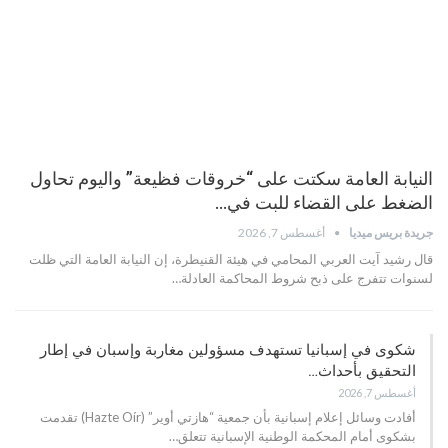
النيابة العامة سكتت على “خروقات فظيعة” واليوم تحاول
الضغط على القضاء للبت في…
جريدة بريس ميديا
أغسطس 7, 2026
قال رشيد آيت العربي المحامي في هيئة القنيطرة، إن النيابة العامة التي ظلت
لسنوات تتفرج على ذبح شروط المحاكمة العادلة…
شكوى في إسبانيا تستهدف مسؤولين مغاربة وإسبان في إطار
التحقيق بأحداث…
أغسطس 7, 2026
أفادت وسائل إعلام إسبانية بأن جمعية “هازتي أوير” (Hazte Oír) تقدمت
بشكوى أمام المحكمة الوطنية الإسبانية تتعلق…