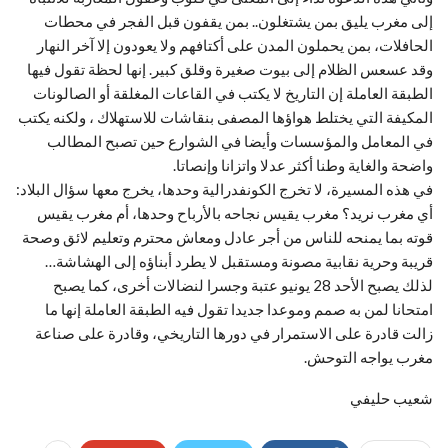
إلى مغرب يليق بمن يشتغلون.. بمن يقفون قبل الفجر في محطات
الحافلات، بمن يحملون المدن على أكتافهم ولا يعودون إلا آخر النهار
وقد عسعس الظلام إلى بيوت صغيرة وقلق كبير. إنها لحظة تقول فيها
الطبقة العاملة إن التاريخ لا يكتب في القاعات المغلقة أو الصالونات
المكيفة التي يختلط هواؤها المصفى بنقاشات للاستهلاك ، ولكنه يكتب
في المعامل والمؤسسات وأيضا في الشوارع حين تصبح المطالب
واضحة والغاية وطنا أكثر عدلا واتزانا وإنصاتا.
في هذه المسيرة، لا تخرج الكونفدرالية وحدها، يخرج معها سؤال البلاد:
أي مغرب نريد؟ مغرب يقيس نجاحه بالأرباح وحدها، أم مغرب يقيس
قوته بما يمنحه للناس من أجر عادل ومعاش محترم وتعليم لائق وصحة
قريبة وحرية نقابية مصونة ومستقبل لا يطرد أبناؤه إلى الهشاشة…
لذلك يصبح الأحد 28 يونيو عتبة وجسرا لنضالات أخرى، كما يصبح
امتحانا لمن به صمم وموعدا جديدا تقول فيه الطبقة العاملة إنها ما
زالت قادرة على الاستمرار في دورها التاريخي، وقادرة على صناعة
مغرب يواجه التوحش.
شعيب حليفي