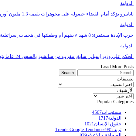
الدولية
ثاباتيرو يؤكد أمام القضاء حصوله على مجوهرات بقيمة 1.3 مليون أورو كهدايا من المغرب
الدولية
حرب الإبادة مستمرة: 8 شهداء بينهم أم وطفلتها في هجمات إسرائيلية على غزة
الدولية
الحكم على وزير إسباني سابق مقرب من سانشيز بالسجن 24 عاما بتهم فساد
Load More Posts
تصنيفات
تصنيفات
الأرشيف
الأرشيف
Popular Categories
مستجدات
4567
الدولية
1717
حقوق الإنسان
1021
ترند Trends Google Tendances
995
الصحافة و الإعلام
879