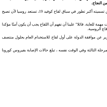
وفى هذا السياق، أكد نائب وزير الصحة الروسي أوليغ غريدنيف، أنه من المقرر تسجيل لقاح ضد فيروس كورونا 12 غشت الجاري، فيما يمكن تسميته أكبر تطور في سباق لقاح كوفيد 19، تستعد روسيا لأن تصبح
رة الثالثة لأن المحاكمات مهمة للغاية، قائلا” علينا أن نفهم أن اللقاح يجب أن يكون آمنًا مؤكدا
اع الروسية.
رير عن موافقة الدولة على أول لقاح للاستخدام العام بحلول منتصف
تة لقاحات تحت تجارب المرحلة الثالثة وفي الوقت نفسه ، تبلغ حالات الإصابة بفيروس كورونا