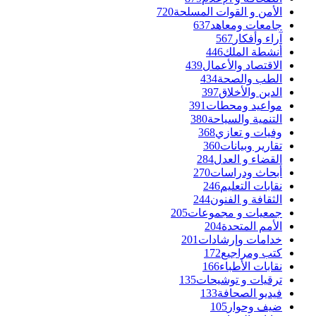
الأمن و القوات المسلحة
720
جامعات ومعاهد
637
آراء وأفكار
567
أنشطة الملك
446
الاقتصاد والأعمال
439
الطب والصحة
434
الدين والأخلاق
397
مواعيد ومحطات
391
التنمية والسياحة
380
وفيات و تعازي
368
تقارير وبيانات
360
القضاء و العدل
284
أبحاث ودراسات
270
نقابات التعليم
246
الثقافة و الفنون
244
جمعيات و مجموعات
205
الأمم المتحدة
204
خدامات وإرشادات
201
كتب ومراجيع
172
نقابات الأطباء
166
ترقيات و توشيحات
135
فيديو الصحافة
133
ضيف وحوار
105