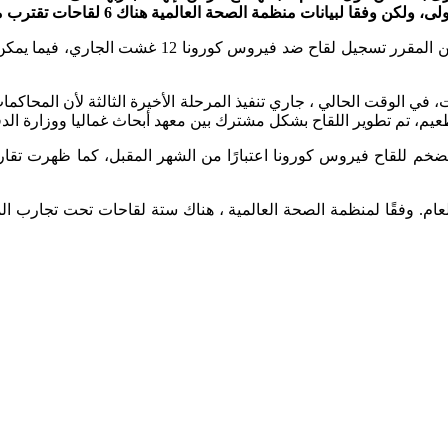
 لبيانات منظمة الصحة العالمية هناك 6 لقاحات تقترب من النجاح.
تقرير لصحيفة TIME NEWS، سيتم تسجيل اللقاح في 12 غشت، في الوقت الحالي ، جاري تنفيذ المرحلة الأخي
يم، تم تطوير اللقاح بشكل مشترك بين معهد أبحاث غماليا ووزارة الدف
 الضخم للقاح فيروس كورونا اعتبارًا من الشهر المقبل، كما ظهرت تقا
 الموافقة على أي لقاح لـ COVID-19 للاستخدام العام. وفقًا لمنظمة الصحة العالمية ، هناك س