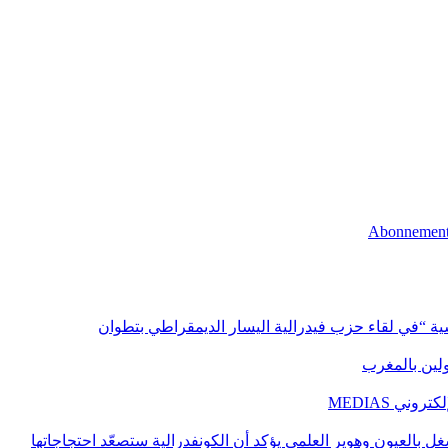
اسية “في لقاء حزب فيدرالية اليسار الديمقراطي بتطوان
اولين بالمغرب
ني MEDIAS
غل بالعيون وهوير العلمي يؤكد أن الكونفدرالية ستصعّد احتجاجاتها