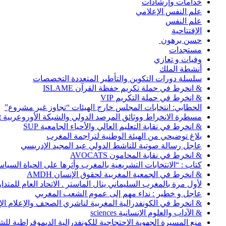
خدامات وإرشادات
علم النفس الإعلامي
علم النفس
الإفتتاحية
حسن برهون
مستجدات
وفيات و تعازي
أنشطة الملك
سلسلة دورات التكوين والتأطير المتعددة التخصصات
& انخرط في حملة تكريم حفظة القرآن ISLAME
& انخرط في حملة التكريم VIP
الحطابي: انتخابات المجلس خارج الهيئات “تجاوز غير مشروع”
مسطرة الانخراط ووثائق المرصد الدولي والشبكة الأوروعربية Abonnement
& انخرط في نقابة التعليم العالي والأحياء الجامعية SUP
بلاغ توضيحي من الهيئة الوطنية لتراجمة المغرب
عاجل رسالة صوتية للناشط الدولي عبد المجيد الإدريسي
& انخرط في نقابة المحامون AVOCATS
كتاب : “الانتخابات التشريعية بالمغرب وأثرها على الحياة السي
& انخرط في الجمعية المغربية لحقوق الإنسان AMDH
لأول مرة بالمغرب السليماني ينال الماستر . الاتحاد العام للمتد
عاجل و خطير : نداء مهم إلى عموم الشعب المغربي
& انخرط في الكونفدرالية المغربية لناشري الصحف والإعلام الإلكترو
& الآداب والعلوم الإنسانية sciences
منع المسيرة الجهوية الاحتجاجية للكونفدرالية الديموقراطية للش