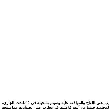
يوم واحد يفصل العالم عن أول لقاح معتمد لفيروس كورونا لوقف هجماته على البشر، حيث فجرت روسيا مفاجأة كبرى بانتهائها من التجارب على اللقاح والموافقه عليه وسيتم تسجيله في 12 غشت الجاري،
المحتملة فمنها من أثبت فاعليته في تجارب على الحيوانات مما يمنحه