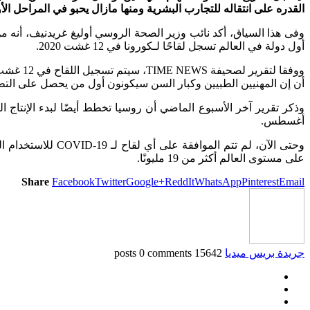
القدره على انتقاله للتجارب البشرية ومنها مازال يحبو في المراحل الأولى، ولكن وفقا
أول دولة في العالم تسجل لقاحًا لـكورونا في 12 غشت 2020.
ووفقا ل
أن إن المهنيين الطبيين وكبار السن سيكونون أول من يحصل على التطع
وذكر تقرير آخر الأسبوع الماضي أن روسيا تخطط أيضًا لبدء الإنتاج
أغسطس.
وحتى الآن، لم تتم
على مستوى العالم أكثر من 19 مليونًا.
Share
Facebook
Twitter
Google+
ReddIt
WhatsApp
Pinterest
Email
جريدة بريس ميديا
15642 posts
0 comments