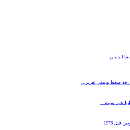
للبنانيين
كورقة ضغط وينبغي تعزيز…
انيا على سبتة…
قبل 1976