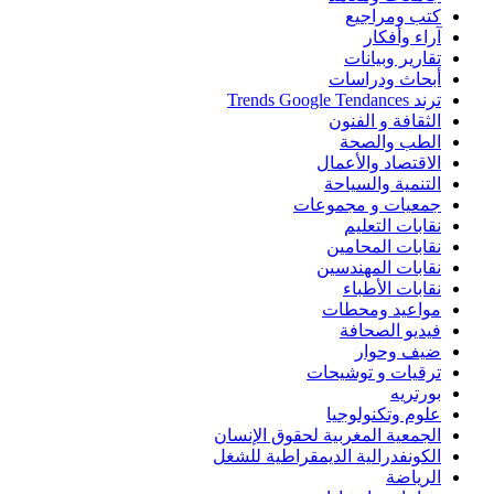
كتب ومراجيع
آراء وأفكار
تقارير وبيانات
أبحاث ودراسات
ترند Trends Google Tendances
الثقافة و الفنون
الطب والصحة
الاقتصاد والأعمال
التنمية والسياحة
جمعيات و مجموعات
نقابات التعليم
نقابات المحامين
نقابات المهندسين
نقابات الأطباء
مواعيد ومحطات
فيديو الصحافة
ضيف وحوار
ترقيات و توشيحات
بورتريه
علوم وتكنولوجيا
الجمعية المغربية لحقوق الإنسان
الكونفدرالية الديمقراطية للشغل
الرياضة