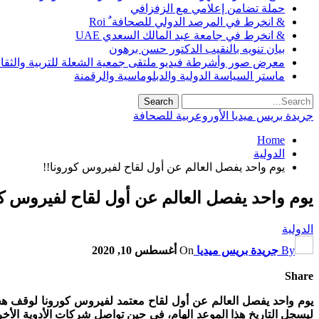
حملة تضامن إعلامي مع الزفزافي
& انخرط في المرصد الدولي للصحافة ٌ Roi
& انخرط في جامعة عبد المالك السعدي UAE
بيان تنويه بالنقيب الدكتور حسن برهون
معرض صور وأشرطة فيديو ملتقى جمعية الشعلة للتربية والثقافة SO
ماستر السياسة الدولية والدبلوماسية والرقمنة
جريدة بريس ميديا الأوروعربية للصحافة
Home
الدولية
يوم واحد يفصل العالم عن أول لقاح لفيروس كورونا!!
يوم واحد يفصل العالم عن أول لقاح لفيروس كو
الدولية
By
جريدة بريس ميديا
On
أغسطس 10, 2020
Share
ليسجل التاريخ هذا الموعد الهام، في حين تواصل شركات الأدوية الأخر