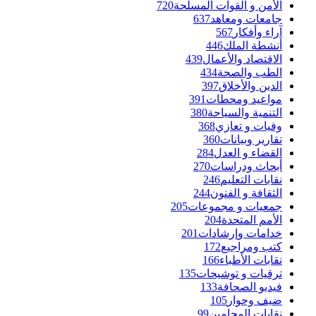
الأمن و القوات المسلحة
720
جامعات ومعاهد
637
آراء وأفكار
567
أنشطة الملك
446
الاقتصاد والأعمال
439
الطب والصحة
434
الدين والأخلاق
397
مواعيد ومحطات
391
التنمية والسياحة
380
وفيات و تعازي
368
تقارير وبيانات
360
القضاء و العدل
284
أبحاث ودراسات
270
نقابات التعليم
246
الثقافة و الفنون
244
جمعيات و مجموعات
205
الأمم المتحدة
204
خدامات وإرشادات
201
كتب ومراجيع
172
نقابات الأطباء
166
ترقيات و توشيحات
135
فيديو الصحافة
133
ضيف وحوار
105
نقابات المحامين
99