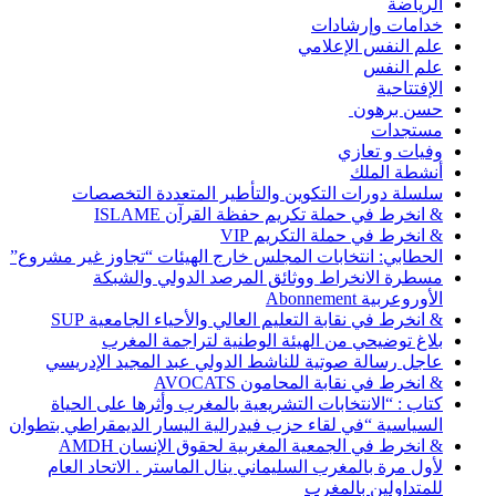
الرياضة
خدامات وإرشادات
علم النفس الإعلامي
علم النفس
الإفتتاحية
حسن برهون
مستجدات
وفيات و تعازي
أنشطة الملك
سلسلة دورات التكوين والتأطير المتعددة التخصصات
& انخرط في حملة تكريم حفظة القرآن ISLAME
& انخرط في حملة التكريم VIP
الحطابي: انتخابات المجلس خارج الهيئات “تجاوز غير مشروع”
مسطرة الانخراط ووثائق المرصد الدولي والشبكة
الأوروعربية Abonnement
& انخرط في نقابة التعليم العالي والأحياء الجامعية SUP
بلاغ توضيحي من الهيئة الوطنية لتراجمة المغرب
عاجل رسالة صوتية للناشط الدولي عبد المجيد الإدريسي
& انخرط في نقابة المحامون AVOCATS
كتاب : “الانتخابات التشريعية بالمغرب وأثرها على الحياة
السياسية “في لقاء حزب فيدرالية اليسار الديمقراطي بتطوان
& انخرط في الجمعية المغربية لحقوق الإنسان AMDH
لأول مرة بالمغرب السليماني ينال الماستر . الاتحاد العام
للمتداولين بالمغرب