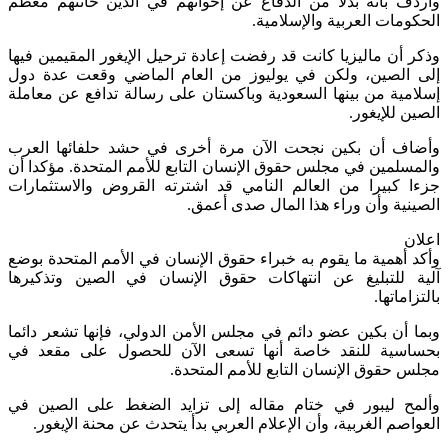
وأردف بأنه بدلا من الدفاع عن إخوانهم في الدين خانتهم معظم
الحكومات العربية والإسلامية.
وذكر أن ماليزيا كانت قد رفضت إعادة ترحيل الإيغور المقيمين فيها
إلى الصين، ولكن في يوليوز من العام الماضي وقعت عدة دول
إسلامية من بينها السعودية وباكستان على رسالة تدافع عن معاملة
الصين للإيغور.
وأضاف أن بكين نجحت الآن مرة أخرى في حشد حلفائها العرب
والمسلمين في مجلس حقوق الإنسان التابع للأمم المتحدة. مؤكدا أن
جزءا كبيرا من العالم النامي قد اشترته القروض والاستثمارات
الصينية وأن وراء هذا المال صدى أعمق.
اعلان
وأكد أهمية ما يقوم به خبراء حقوق الإنسان في الأمم المتحدة بوضع
آلية للتبليغ عن انتهاكات حقوق الإنسان في الصين وتذكيرها
بالتزاماتها.
وبما أن بكين عضو دائم في مجلس الأمن الدولي، فإنها تشعر دائما
بحساسية للنقد خاصة أنها تسعى الآن للحصول على مقعد في
مجلس حقوق الإنسان التابع للأمم المتحدة.
وألمح ليبور في ختام مقاله إلى تزايد الضغط على الصين في
العواصم الغربية، وأن الإعلام العربي بدأ يتحدث عن محنة الإيغور.