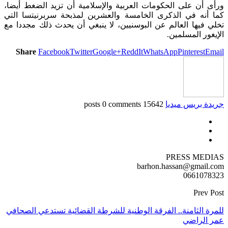
ورأى أن على الحكومات العربية والإسلامية أن تزيد الضغط أيضا،
كما أنه في الذكرى الخامسة والعشرين لمذبحة سربرنيتسا التي
تخلي فيها العالم عن البوسنيين، لا ينبغي أن يحدث ذلك مجددا مع
الإيغور المسلمين.
Share
Facebook
Twitter
Google+
ReddIt
WhatsApp
Pinterest
Email
جريدة بريس ميديا
15642 posts
0 comments
PRESS MEDIAS
barhon.hassan@gmail.com
0661078323
Prev Post
للمرة الثامنة.. الفرقة الوطنية للشرطة القضائية تستدعي الصحافي
عمر الراضي