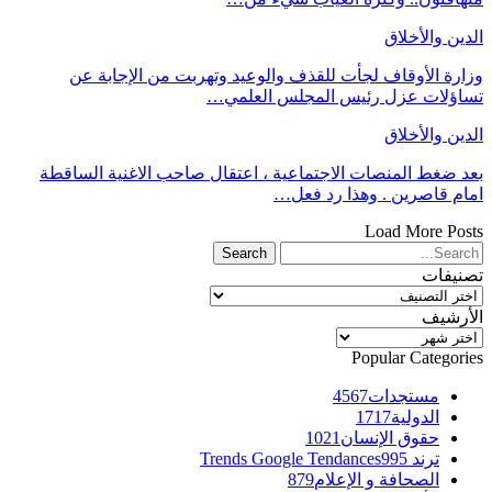
الدين والأخلاق
وزارة الأوقاف لجأت للقذف والوعيد وتهربت من الإجابة عن
تساؤلات عزل رئيس المجلس العلمي…
الدين والأخلاق
بعد ضغط المنصات الاجتماعية ، اعتقال صاحب الاغنية الساقطة
امام قاصرين . وهذا رد فعل…
Load More Posts
تصنيفات
تصنيفات
الأرشيف
الأرشيف
Popular Categories
مستجدات
4567
الدولية
1717
حقوق الإنسان
1021
ترند Trends Google Tendances
995
الصحافة و الإعلام
879