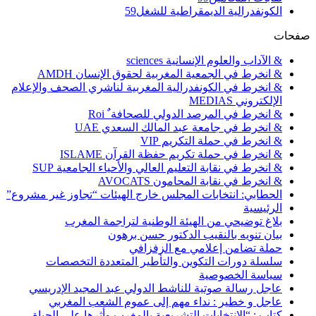
الكونفدرالية الديمقراطية للشغل
59
صفحات
& الآداب والعلوم الإنسانية sciences
& انخرط في الجمعية المغربية لحقوق الإنسان AMDH
& انخرط في الكونفدرالية المغربية لناشري الصحف والإعلام
الإلكتروني MEDIAS
& انخرط في المرصد الدولي للصحافة ٌ Roi
& انخرط في جامعة عبد المالك السعدي UAE
& انخرط في حملة التكريم VIP
& انخرط في حملة تكريم حفظة القرآن ISLAME
& انخرط في نقابة التعليم العالي والأحياء الجامعية SUP
& انخرط في نقابة المحامون AVOCATS
الحطابي: انتخابات المجلس خارج الهيئات “تجاوز غير مشروع”
الرئيسية
بلاغ توضيحي من الهيئة الوطنية لتراجمة المغرب
بيان تنويه بالنقيب الدكتور حسن برهون
حملة تضامن إعلامي مع الزفزافي
سلسلة دورات التكوين والتأطير المتعددة التخصصات
سياسة الخصوصية
عاجل رسالة صوتية للناشط الدولي عبد المجيد الإدريسي
عاجل و خطير : نداء مهم إلى عموم الشعب المغربي
كتاب : “الانتخابات التشريعية بالمغرب وأثرها على الحياة