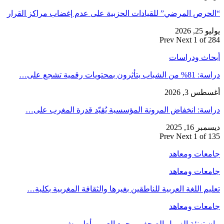
“الحرص المرضي” للقيادات الحزبية على عدم إغضاب مراكز القرار
يوليو 25, 2026
Prev
Next
1 of 284
أبحاث ودراسات
دراسة: 81% من الشباب يتأثرون بمحتويات رقمية تشجع على…
أغسطس 3, 2026
دراسة: انخفاض المرونة المؤسسية يُقيّد قدرة المغرب على…
ديسمبر 16, 2025
Prev
Next
1 of 135
جامعات ومعاهد
جامعات ومعاهد
تعليم اللغة العربية للناطقين بغيرها والثقافة المغربية بكلية…
جامعات ومعاهد
بيان تهنئة الزميل الصحفي محمد العربي أطريبش