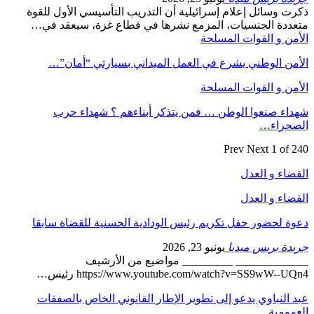
ذكرت وسائل إعلام إسرائيلية أن التدريب التأسيسي الأول للقوة
متعددة الجنسيات، المزمع نشرها في قطاع غزة، سيعقد في…
الأمن و القوات المسلحة
الأمن الوطني يشرع في العمل الميداني بسيارتي “أمان”…
الأمن و القوات المسلحة
شهداء صنعوا الوطن … فمن يتذكر أبناءهم ؟ شهداء حرب
الصحراء…
Prev
Next
1 of 240
القضاء و العدل
القضاء و العدل
دعوة لحضور حفل تكريم رئيس الودادية الحسنية للقضاة سابقا
جريدة بريس ميديا
يونيو 23, 2026
_____________ _________ مواضيع من الأرشيف
https://www.youtube.com/watch?v=SS9wW--UQn4 رئيس…
عبد النباوي يدعو إلى تطوير الإطار القانوني الخاص بالصفقات
العمومية…