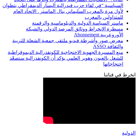
السياسية “في لقاء حزب فيدرالية اليسار الديمقراطي بتطوان
لأول مرة بالمغرب السليماني ينال الماستر . الاتحاد العام
للمتداولين بالمغرب
ماستر السياسة الدولية والدبلوماسية والرقمنة
مسطرة الانخراط ووثائق المرصد الدولي والشبكة
الأوروعربية Abonnement
معرض صور وأشرطة فيديو ملتقى جمعية الشعلة للتربية
والثقافة ASSO
منع المسيرة الجهوية الاحتجاجية للكونفدرالية الديموقراطية
للشغل بالعيون وهوير العلمي يؤكد أن الكونفدرالية ستصعّد
احتجاجاتها
انخرط في قناتنا
الدولية