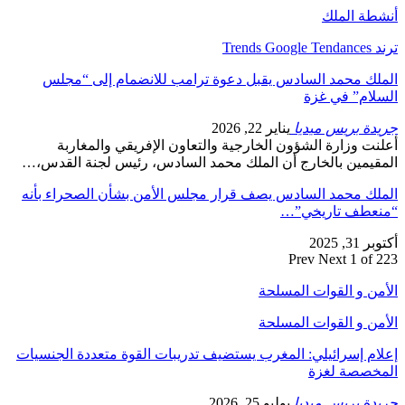
أنشطة الملك
ترند Trends Google Tendances
الملك محمد السادس يقبل دعوة ترامب للانضمام إلى “مجلس
السلام” في غزة
جريدة بريس ميديا
يناير 22, 2026
أعلنت وزارة الشؤون الخارجية والتعاون الإفريقي والمغاربة
المقيمين بالخارج أن الملك محمد السادس، رئيس لجنة القدس،…
الملك محمد السادس يصف قرار مجلس الأمن بشأن الصحراء بأنه
“منعطف تاريخي”…
أكتوبر 31, 2025
Prev
Next
1 of 223
الأمن و القوات المسلحة
الأمن و القوات المسلحة
إعلام إسرائيلي: المغرب يستضيف تدريبات القوة متعددة الجنسيات
المخصصة لغزة
جريدة بريس ميديا
يوليو 25, 2026