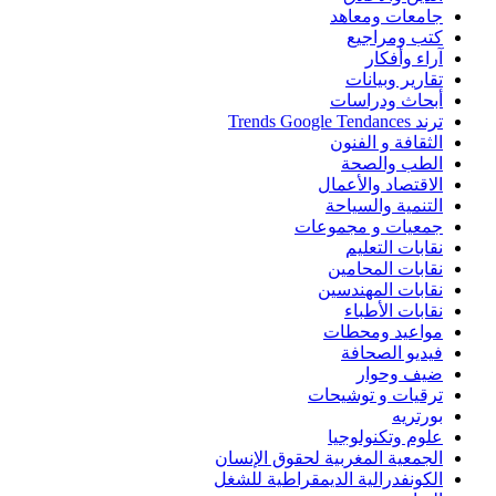
جامعات ومعاهد
كتب ومراجيع
آراء وأفكار
تقارير وبيانات
أبحاث ودراسات
ترند Trends Google Tendances
الثقافة و الفنون
الطب والصحة
الاقتصاد والأعمال
التنمية والسياحة
جمعيات و مجموعات
نقابات التعليم
نقابات المحامين
نقابات المهندسين
نقابات الأطباء
مواعيد ومحطات
فيديو الصحافة
ضيف وحوار
ترقيات و توشيحات
بورتريه
علوم وتكنولوجيا
الجمعية المغربية لحقوق الإنسان
الكونفدرالية الديمقراطية للشغل