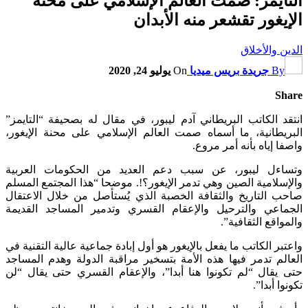
التايمز: صمت العالم الإسلامي على محنة
الإيغور تقشعر منه الأبدان
الدين والأخلاق
By
جريدة بريس ميديا
On
يوليو 24, 2020
Share
انتقد الكاتب البريطاني آدم ليبور، في مقال له بصحيفة “التايمز”
البريطانية، ما أسماه صمت العالم الإسلامي على محنة الإيغور،
واصفا إياه بأنه أمر مروع.
وتساءل ليبور، عن سبب دعم العديد من الحكومات العربية
والإسلامية الصين وهي تدمر الإيغور؟!. موضحا “هذا المجتمع المسلم
صاحب التاريخ والثقافة الخصبة الذي يُستأصل من خلال الاعتقال
الجماعي والترحيل والإعقام القسري وتدمير المساجد القديمة
والمواقع الثقافية”.
واعتبر الكاتب ما يفعل بالإيغور هو أول إبادة جماعية عالية التقنية في
العالم تدمر فيها هذه الأمة بتسخير مراقبة الدولة وهدم المساجد
حتى يقال “لم تكونوا هنا أبدا”، والإعقام القسري حتى يقال “لن
تكونوا أبدا”.