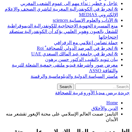
عاجل و خطير : نداء مهم إلى عموم الشعب المغربي
& انخرط في الكونفدرالية المغربية لناشري الصحف والإعلام
الإلكتروني MEDIAS
& الآداب والعلوم الإنسانية sciences
منع المسيرة الجهوية الاحتجاجية للكونفدرالية الديموقراطية
للشغل بالعيون وهوير العلمي يؤكد أن الكونفدرالية ستصعّد
احتجاجاتها
حملة تضامن إعلامي مع الزفزافي
& انخرط في المرصد الدولي للصحافة ٌ Roi
& انخرط في جامعة عبد المالك السعدي UAE
بيان تنويه بالنقيب الدكتور حسن برهون
معرض صور وأشرطة فيديو ملتقى جمعية الشعلة للتربية
والثقافة ASSO
ماستر السياسة الدولية والدبلوماسية والرقمنة
جريدة بريس ميديا الأوروعربية للصحافة
Home
الدين والأخلاق
التايمز: صمت العالم الإسلامي على محنة الإيغور تقشعر منه
الأبدان