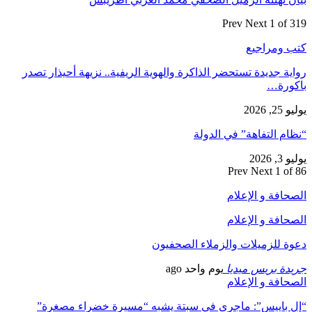
Prev
Next
1 of 319
كتب ومراجيع
رواية جديدة تستحضر الذاكرة والهوية الريفية.. نزيهة أحيذار تصدر
باكورة…
يوليو 25, 2026
“نظام التفاهة” في الدولة
يوليو 3, 2026
Prev
Next
1 of 86
الصحافة و الإعلام
الصحافة و الإعلام
دعوة للزميلات والزملاء الصحفيون
جريدة بريس ميديا
يوم واحد ago
الصحافة و الإعلام
“إل باييس”: ماجرى في سبتة يشبه “مسيرة خضراء مصغرة”