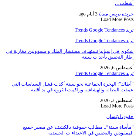
أشعلت…
جريدة بريس ميديا
3 أيام ago
Load More Posts
ترند Trends Google Tendances
ترند Trends Google Tendances
شكوى في إسبانيا تستهدف مستشار الملك و مسؤولين مغاربة في
إطار التحقيق بأحداث سبتة
أغسطس 6, 2026
ترند Trends Google Tendances
“أطاك”: الهجرة الجماعية نحو سبتة أكدت فشل السياسات التي
عمقت البطالة والهشاشة وراكمت الثروة في يد أقلية
أغسطس 3, 2026
Load More Posts
حقوق الإنسان
“مأساة سبتة”.. مطالب حقوقية بالكشف عن مصير جميع
المفقودين والتحقيق في الاعتداءات الجسدية