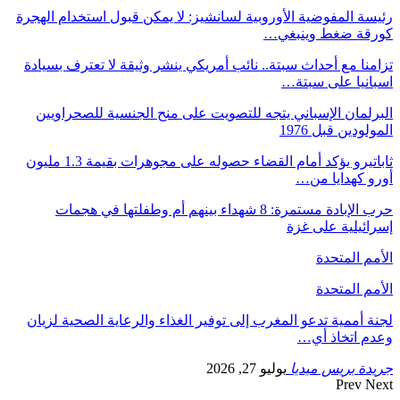
رئيسة المفوضية الأوروبية لسانشيز: لا يمكن قبول استخدام الهجرة
كورقة ضغط وينبغي…
تزامنا مع أحداث سبتة.. نائب أمريكي ينشر وثيقة لا تعترف بسيادة
اسبانيا على سبتة…
البرلمان الإسباني يتجه للتصويت على منح الجنسية للصحراويين
المولودين قبل 1976
ثاباتيرو يؤكد أمام القضاء حصوله على مجوهرات بقيمة 1.3 مليون
أورو كهدايا من…
حرب الإبادة مستمرة: 8 شهداء بينهم أم وطفلتها في هجمات
إسرائيلية على غزة
الأمم المتحدة
الأمم المتحدة
لجنة أممية تدعو المغرب إلى توفير الغذاء والرعاية الصحية لزيان
وعدم اتخاذ أي…
جريدة بريس ميديا
يوليو 27, 2026
Prev
Next