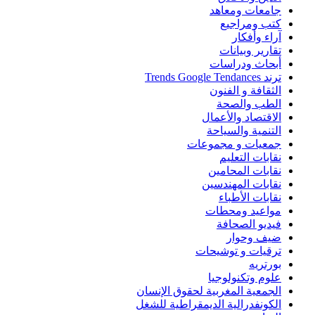
جامعات ومعاهد
كتب ومراجيع
آراء وأفكار
تقارير وبيانات
أبحاث ودراسات
ترند Trends Google Tendances
الثقافة و الفنون
الطب والصحة
الاقتصاد والأعمال
التنمية والسياحة
جمعيات و مجموعات
نقابات التعليم
نقابات المحامين
نقابات المهندسين
نقابات الأطباء
مواعيد ومحطات
فيديو الصحافة
ضيف وحوار
ترقيات و توشيحات
بورتريه
علوم وتكنولوجيا
الجمعية المغربية لحقوق الإنسان
الكونفدرالية الديمقراطية للشغل