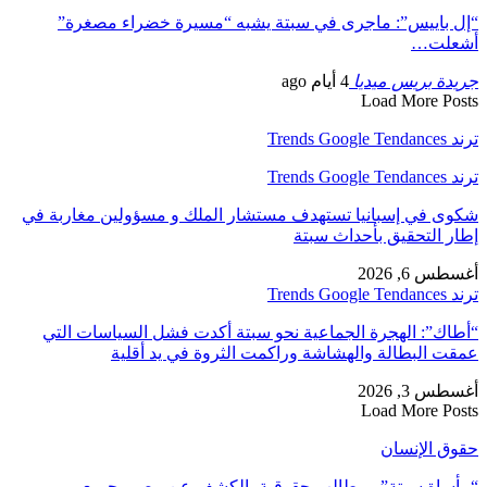
“إل باييس”: ماجرى في سبتة يشبه “مسيرة خضراء مصغرة”
أشعلت…
جريدة بريس ميديا
4 أيام ago
Load More Posts
ترند Trends Google Tendances
ترند Trends Google Tendances
شكوى في إسبانيا تستهدف مستشار الملك و مسؤولين مغاربة في
إطار التحقيق بأحداث سبتة
أغسطس 6, 2026
ترند Trends Google Tendances
“أطاك”: الهجرة الجماعية نحو سبتة أكدت فشل السياسات التي
عمقت البطالة والهشاشة وراكمت الثروة في يد أقلية
أغسطس 3, 2026
Load More Posts
حقوق الإنسان
“مأساة سبتة”.. مطالب حقوقية بالكشف عن مصير جميع