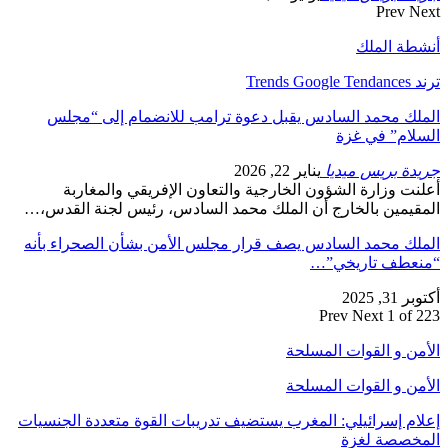
Prev
Next
أنشطة الملك
ترند Trends Google Tendances
الملك محمد السادس يقبل دعوة ترامب للانضمام إلى “مجلس
السلام” في غزة
جريدة بريس ميديا
يناير 22, 2026
أعلنت وزارة الشؤون الخارجية والتعاون الإفريقي والمغاربة
المقيمين بالخارج أن الملك محمد السادس، رئيس لجنة القدس،…
الملك محمد السادس يصف قرار مجلس الأمن بشأن الصحراء بأنه
“منعطف تاريخي”…
أكتوبر 31, 2025
Prev
Next
1 of 223
الأمن و القوات المسلحة
الأمن و القوات المسلحة
إعلام إسرائيلي: المغرب يستضيف تدريبات القوة متعددة الجنسيات
المخصصة لغزة