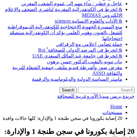
عاجل و خطير : نداء مهم إلى عموم الشعب المغربي
& انخرط في الكونفدرالية المغربية لناشري الصحف والإعلام
الإلكتروني MEDIAS
& الآداب والعلوم الإنسانية sciences
منع المسيرة الجهوية الاحتجاجية للكونفدرالية الديموقراطية
للشغل بالعيون وهوير العلمي يؤكد أن الكونفدرالية ستصعّد
احتجاجاتها
حملة تضامن إعلامي مع الزفزافي
& انخرط في المرصد الدولي للصحافة ٌ Roi
& انخرط في جامعة عبد المالك السعدي UAE
بيان تنويه بالنقيب الدكتور حسن برهون
معرض صور وأشرطة فيديو ملتقى جمعية الشعلة للتربية
والثقافة ASSO
ماستر السياسة الدولية والدبلوماسية والرقمنة
جريدة بريس ميديا الأوروعربية للصحافة
Home
مستجدات
20 إصابة بكورونا في سجن طنجة 1 والإدارة: كلها حالات وافدة
20 إصابة بكورونا في سجن طنجة 1 والإدارة: