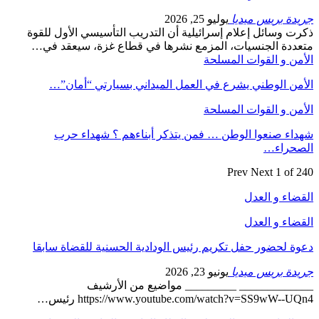
جريدة بريس ميديا
يوليو 25, 2026
ذكرت وسائل إعلام إسرائيلية أن التدريب التأسيسي الأول للقوة
متعددة الجنسيات، المزمع نشرها في قطاع غزة، سيعقد في…
الأمن و القوات المسلحة
الأمن الوطني يشرع في العمل الميداني بسيارتي “أمان”…
الأمن و القوات المسلحة
شهداء صنعوا الوطن … فمن يتذكر أبناءهم ؟ شهداء حرب
الصحراء…
Prev
Next
1 of 240
القضاء و العدل
القضاء و العدل
دعوة لحضور حفل تكريم رئيس الودادية الحسنية للقضاة سابقا
جريدة بريس ميديا
يونيو 23, 2026
_____________ _________ مواضيع من الأرشيف
https://www.youtube.com/watch?v=SS9wW--UQn4 رئيس…