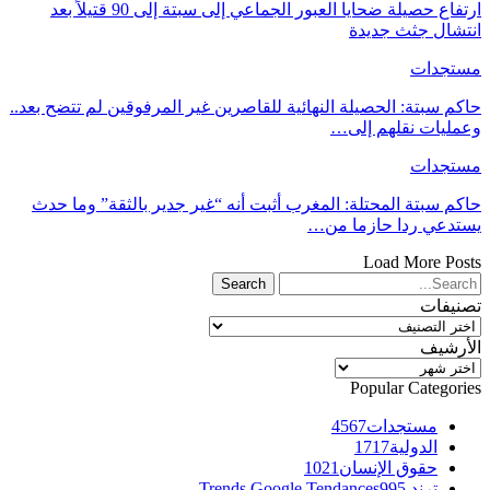
ارتفاع حصيلة ضحايا العبور الجماعي إلى سبتة إلى 90 قتيلاً بعد
انتشال جثث جديدة
مستجدات
حاكم سبتة: الحصيلة النهائية للقاصرين غير المرفوقين لم تتضح بعد..
وعمليات نقلهم إلى…
مستجدات
حاكم سبتة المحتلة: المغرب أثبت أنه “غير جدير بالثقة” وما حدث
يستدعي ردا حازما من…
Load More Posts
تصنيفات
تصنيفات
الأرشيف
الأرشيف
Popular Categories
مستجدات
4567
الدولية
1717
حقوق الإنسان
1021
ترند Trends Google Tendances
995