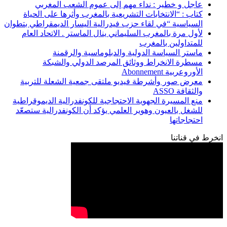
عاجل و خطير : نداء مهم إلى عموم الشعب المغربي
كتاب : “الانتخابات التشريعية بالمغرب وأثرها على الحياة
السياسية “في لقاء حزب فيدرالية اليسار الديمقراطي بتطوان
لأول مرة بالمغرب السليماني ينال الماستر . الاتحاد العام
للمتداولين بالمغرب
ماستر السياسة الدولية والدبلوماسية والرقمنة
مسطرة الانخراط ووثائق المرصد الدولي والشبكة
الأوروعربية Abonnement
معرض صور وأشرطة فيديو ملتقى جمعية الشعلة للتربية
والثقافة ASSO
منع المسيرة الجهوية الاحتجاجية للكونفدرالية الديموقراطية
للشغل بالعيون وهوير العلمي يؤكد أن الكونفدرالية ستصعّد
احتجاجاتها
انخرط في قناتنا