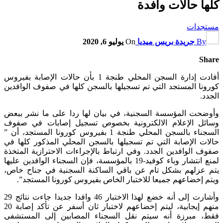
كلها حالات وافدة
مستجدات
By
جريدة بريس ميديا
On
يوليو 6, 2020
Share
أفادت إدارة السجن المحلي طنجة 1 بأن حالات الإصابة بفيروس
كورونا المستجد التي تم تسجيلها بالسجن كلها في صفوف الوافدين
الجدد.
وأوضحت المؤسسة السجنية، في بيان لها ردا على ما نشر ببعض
وسائل الإعلام الالكترونية بخصوص تسجيل إصابات في صفوف
السجناء بالسجن المحلي طنجة 1 بفيروس كورونا المستجد، أن ”
حالات الإصابة التي تم تسجيلها بالسجن المحلي المذكور كلها في
صفوف الوافدين الجدد. وفي ارتباط بالإجراءات الاحترازية المتخذة
لمنع انتشار وباء كوفيد-19 بالمؤسسة، فإن السجناء الوافدين عليها
يتم عزلهم بشكل تام عن باقي الساكنة السجنية في جناح خاص،
ويتم إخضاعهم جميعا للاختبار الخاص بفيروس كورونا المستجد”.
وأشارت إلى أنه خضع لهذا الاختبار 46 وافدا جديدا جاءت نتائج 29
منهم إيجابية، ليتم إخضاعهم لاختبار ثان أسفر عن تأكد إصابة 20
فقط، مبرزة أنه سيتم نقل السجناء المصابين إلى المستشفى