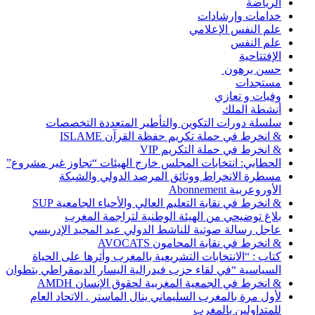
الرياضة
خدامات وإرشادات
علم النفس الإعلامي
علم النفس
الإفتتاحية
حسن برهون
مستجدات
وفيات و تعازي
أنشطة الملك
سلسلة دورات التكوين والتأطير المتعددة التخصصات
& انخرط في حملة تكريم حفظة القرآن ISLAME
& انخرط في حملة التكريم VIP
الحطابي: انتخابات المجلس خارج الهيئات “تجاوز غير مشروع”
مسطرة الانخراط ووثائق المرصد الدولي والشبكة
الأوروعربية Abonnement
& انخرط في نقابة التعليم العالي والأحياء الجامعية SUP
بلاغ توضيحي من الهيئة الوطنية لتراجمة المغرب
عاجل رسالة صوتية للناشط الدولي عبد المجيد الإدريسي
& انخرط في نقابة المحامون AVOCATS
كتاب : “الانتخابات التشريعية بالمغرب وأثرها على الحياة
السياسية “في لقاء حزب فيدرالية اليسار الديمقراطي بتطوان
& انخرط في الجمعية المغربية لحقوق الإنسان AMDH
لأول مرة بالمغرب السليماني ينال الماستر . الاتحاد العام
للمتداولين بالمغرب