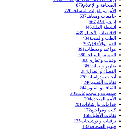
الصحافة و الإعلام
879
الأمن و القوات المسلحة
720
جامعات ومعاهد
637
آراء وأفكار
567
أنشطة الملك
446
الاقتصاد والأعمال
439
الطب والصحة
434
الدين والأخلاق
397
مواعيد ومحطات
391
التنمية والسياحة
380
وفيات و تعازي
368
تقارير وبيانات
360
القضاء و العدل
284
أبحاث ودراسات
270
نقابات التعليم
246
الثقافة و الفنون
244
جمعيات و مجموعات
205
الأمم المتحدة
204
خدامات وإرشادات
201
كتب ومراجيع
172
نقابات الأطباء
166
ترقيات و توشيحات
135
فيديو الصحافة
133