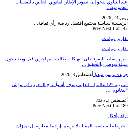
عبد النباوي يدعو إلى تطوير الإطار القانوني الخاص بالصفقات
العمومية…
يونيو 23, 2026
الرئيسية سياسة مجتمع اقتصاد رياضة رأي ثقافة…
Prev
Next
1 of 142
تقارير وبيانات
تقارير وبيانات
تقرير يسلط الضوء على انتهاكات طالت المهاجرين قبل وبعد دخول
سبتة ويوصي بالتحقيق…
جريدة بريس ميديا
أغسطس 3, 2026
المرتبة 122 عالميا.. التعليم يسجل أسوأ نتائج المغرب في مؤشر
“ليغاتوم”…
أغسطس 3, 2026
Prev
Next
1 of 180
آراء وأفكار
الخريطة السياسية المقبلة لا ترسم بإرادة المغاربة بل بميزان…