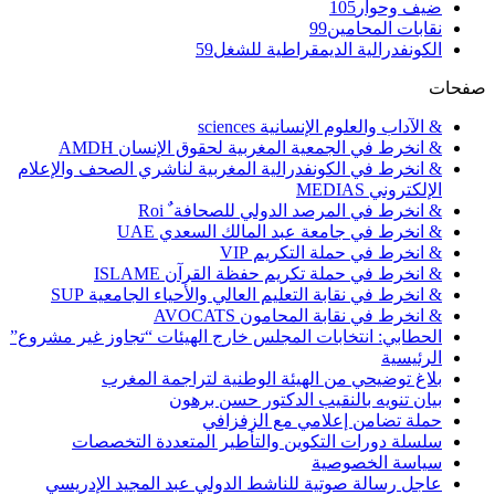
ضيف وحوار
105
نقابات المحامين
99
الكونفدرالية الديمقراطية للشغل
59
صفحات
& الآداب والعلوم الإنسانية sciences
& انخرط في الجمعية المغربية لحقوق الإنسان AMDH
& انخرط في الكونفدرالية المغربية لناشري الصحف والإعلام
الإلكتروني MEDIAS
& انخرط في المرصد الدولي للصحافة ٌ Roi
& انخرط في جامعة عبد المالك السعدي UAE
& انخرط في حملة التكريم VIP
& انخرط في حملة تكريم حفظة القرآن ISLAME
& انخرط في نقابة التعليم العالي والأحياء الجامعية SUP
& انخرط في نقابة المحامون AVOCATS
الحطابي: انتخابات المجلس خارج الهيئات “تجاوز غير مشروع”
الرئيسية
بلاغ توضيحي من الهيئة الوطنية لتراجمة المغرب
بيان تنويه بالنقيب الدكتور حسن برهون
حملة تضامن إعلامي مع الزفزافي
سلسلة دورات التكوين والتأطير المتعددة التخصصات
سياسة الخصوصية
عاجل رسالة صوتية للناشط الدولي عبد المجيد الإدريسي