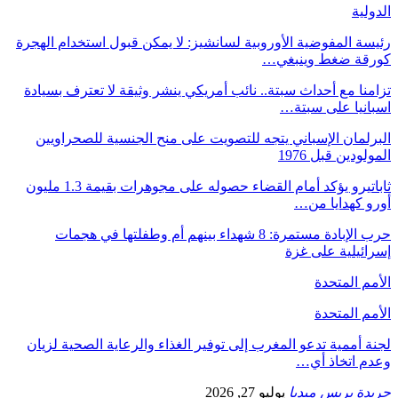
الدولية
رئيسة المفوضية الأوروبية لسانشيز: لا يمكن قبول استخدام الهجرة
كورقة ضغط وينبغي…
تزامنا مع أحداث سبتة.. نائب أمريكي ينشر وثيقة لا تعترف بسيادة
اسبانيا على سبتة…
البرلمان الإسباني يتجه للتصويت على منح الجنسية للصحراويين
المولودين قبل 1976
ثاباتيرو يؤكد أمام القضاء حصوله على مجوهرات بقيمة 1.3 مليون
أورو كهدايا من…
حرب الإبادة مستمرة: 8 شهداء بينهم أم وطفلتها في هجمات
إسرائيلية على غزة
الأمم المتحدة
الأمم المتحدة
لجنة أممية تدعو المغرب إلى توفير الغذاء والرعاية الصحية لزيان
وعدم اتخاذ أي…
جريدة بريس ميديا
يوليو 27, 2026