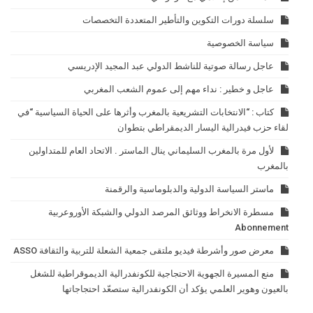
سلسلة دورات التكوين والتأطير المتعددة التخصصات
سياسة الخصوصية
عاجل رسالة صوتية للناشط الدولي عبد المجيد الإدريسي
عاجل و خطير : نداء مهم إلى عموم الشعب المغربي
كتاب : “الانتخابات التشريعية بالمغرب وأثرها على الحياة السياسية “في
لقاء حزب فيدرالية اليسار الديمقراطي بتطوان
لأول مرة بالمغرب السليماني ينال الماستر . الاتحاد العام للمتداولين
بالمغرب
ماستر السياسة الدولية والدبلوماسية والرقمنة
مسطرة الانخراط ووثائق المرصد الدولي والشبكة الأوروعربية
Abonnement
معرض صور وأشرطة فيديو ملتقى جمعية الشعلة للتربية والثقافة ASSO
منع المسيرة الجهوية الاحتجاجية للكونفدرالية الديموقراطية للشغل
بالعيون وهوير العلمي يؤكد أن الكونفدرالية ستصعّد احتجاجاتها