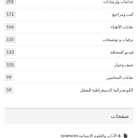
خدامات وإرشادات
201
كتب ومراجيع
172
نقابات الأطباء
166
ترقيات و توشيحات
135
فيديو الصحافة
133
ضيف وحوار
105
نقابات المحامين
99
الكونفدرالية الديمقراطية للشغل
59
صفحات
& الآداب والعلوم الإنسانية sciences