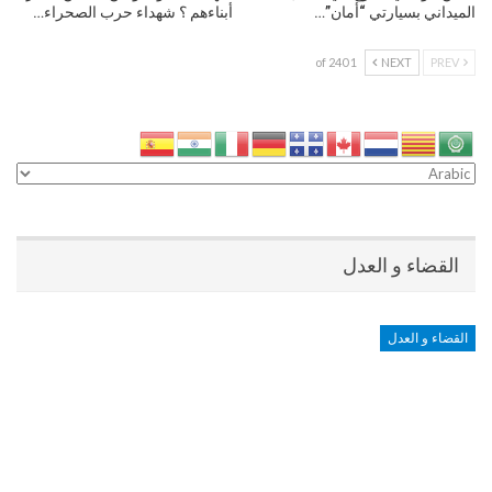
الميداني بسيارتي “أمان”…
أبناءهم ؟ شهداء حرب الصحراء…
1 of 240
NEXT
PREV
القضاء و العدل
القضاء و العدل