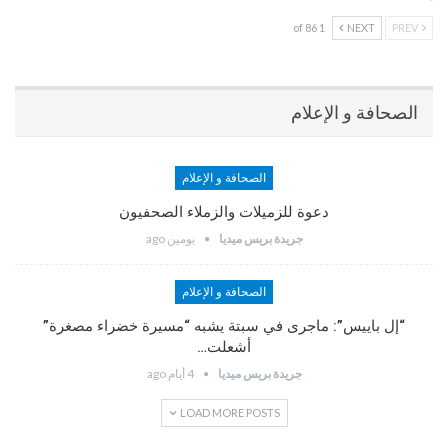
1 of 86
NEXT
PREV
الصحافة و الإعلام
الصحافة و الإعلام
دعوة للزميلات والزملاء الصحفيون
جريدة بريس ميديا
يومين ago
الصحافة و الإعلام
“إل باييس”: ماجرى في سبتة يشبه “مسيرة خضراء مصغرة”
أشعلت…
جريدة بريس ميديا
4 أيام ago
LOAD MORE POSTS