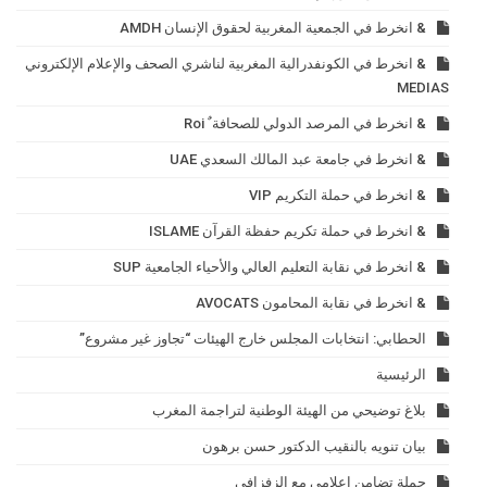
& انخرط في الجمعية المغربية لحقوق الإنسان AMDH
& انخرط في الكونفدرالية المغربية لناشري الصحف والإعلام الإلكتروني
MEDIAS
& انخرط في المرصد الدولي للصحافة ٌ Roi
& انخرط في جامعة عبد المالك السعدي UAE
& انخرط في حملة التكريم VIP
& انخرط في حملة تكريم حفظة القرآن ISLAME
& انخرط في نقابة التعليم العالي والأحياء الجامعية SUP
& انخرط في نقابة المحامون AVOCATS
الحطابي: انتخابات المجلس خارج الهيئات “تجاوز غير مشروع”
الرئيسية
بلاغ توضيحي من الهيئة الوطنية لتراجمة المغرب
بيان تنويه بالنقيب الدكتور حسن برهون
حملة تضامن إعلامي مع الزفزافي