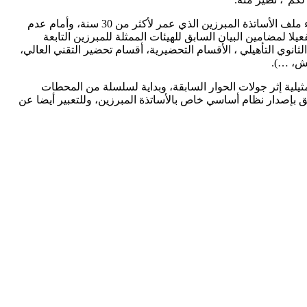
وعلّل بيان التنسيق النقابي لجوءه للإضراب الوطني والاحتجاج على خلفية ما أسماه “التسويف والتماطل التي تنهجه وزارة التربية الوطنية إزاء ملف الأساتذة المبرزين الذي عمر لأكثر من 30 سنة، وأمام عدم
 بالتزامها الصريح في اتفاق 26 دجنبر 2023 القاضي بإصدار نظام أساسي خاص بمبرزي التربية والتكوين قبل نهاية سنة 2024، وتفعيلا لمضامين البيان السابق للهيئات الممثلة للمبرزين التابعة
ثانوي التأهيلي ، الأقسام التحضيرية، أقسام تحضير التقني العالي،
يش، …).
مثيلية إثر جولات الحوار السابقة، وبداية لسلسلة من المحطات
 بإصدار نظام أساسي خاص بالأساتذة المبرزين، وللتعبير أيضا عن