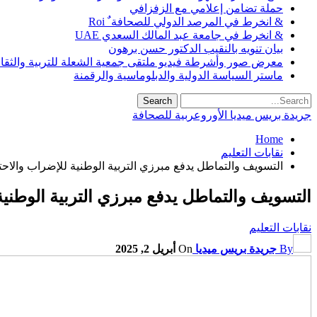
حملة تضامن إعلامي مع الزفزافي
& انخرط في المرصد الدولي للصحافة ٌ Roi
& انخرط في جامعة عبد المالك السعدي UAE
بيان تنويه بالنقيب الدكتور حسن برهون
معرض صور وأشرطة فيديو ملتقى جمعية الشعلة للتربية والثقافة SO
ماستر السياسة الدولية والدبلوماسية والرقمنة
جريدة بريس ميديا الأوروعربية للصحافة
Home
نقابات التعليم
التسويف والتماطل يدفع مبرزي التربية الوطنية للإضراب والاحت
التسويف والتماطل يدفع مبرزي التربية الوطنية
نقابات التعليم
By
جريدة بريس ميديا
On
أبريل 2, 2025