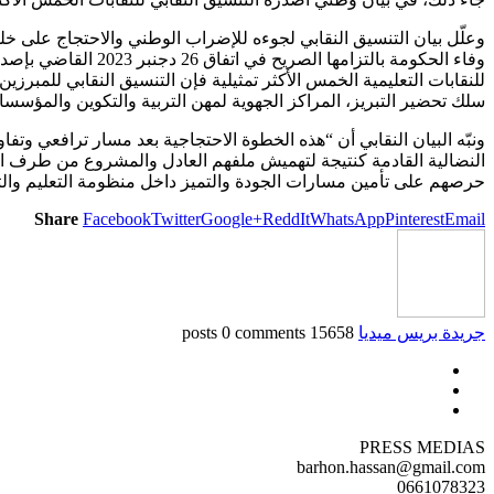
للنقابات التعليمية الخمس الأكثر تمثيلية فإن التنسيق النقابي للمبرز
سلك تحضير التبريز، المراكز الجهوية لمهن التربية والتكوين والمؤسسات
ونبّه البيان النقابي أن “هذه الخطوة الاحتجاجية بعد مسار ترافعي وت
النضالية القادمة كنتيجة لتهميش ملفهم العادل والمشروع من طرف ال
حرصهم على تأمين مسارات الجودة والتميز داخل منظومة التعليم والتكو
Share
Facebook
Twitter
Google+
ReddIt
WhatsApp
Pinterest
Email
جريدة بريس ميديا
15658 posts
0 comments
PRESS MEDIAS
barhon.hassan@gmail.com
0661078323