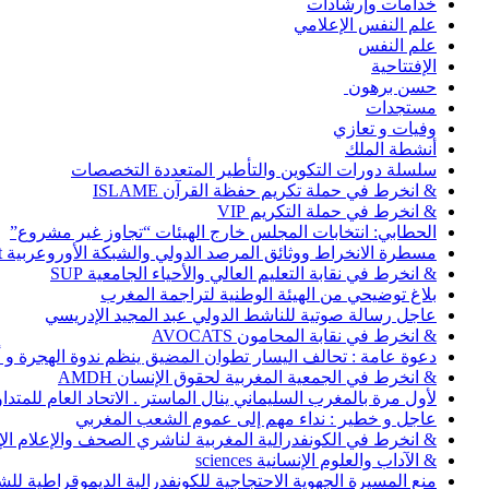
خدامات وإرشادات
علم النفس الإعلامي
علم النفس
الإفتتاحية
حسن برهون
مستجدات
وفيات و تعازي
أنشطة الملك
سلسلة دورات التكوين والتأطير المتعددة التخصصات
& انخرط في حملة تكريم حفظة القرآن ISLAME
& انخرط في حملة التكريم VIP
الحطابي: انتخابات المجلس خارج الهيئات “تجاوز غير مشروع”
مسطرة الانخراط ووثائق المرصد الدولي والشبكة الأوروعربية Abonnement
& انخرط في نقابة التعليم العالي والأحياء الجامعية SUP
بلاغ توضيحي من الهيئة الوطنية لتراجمة المغرب
عاجل رسالة صوتية للناشط الدولي عبد المجيد الإدريسي
& انخرط في نقابة المحامون AVOCATS
دعوة عامة : تحالف اليسار تطوان المضيق ينظم ندوة الهجرة و
& انخرط في الجمعية المغربية لحقوق الإنسان AMDH
لأول مرة بالمغرب السليماني ينال الماستر . الاتحاد العام للمتد
عاجل و خطير : نداء مهم إلى عموم الشعب المغربي
& انخرط في الكونفدرالية المغربية لناشري الصحف والإعلام الإلكترو
& الآداب والعلوم الإنسانية sciences
منع المسيرة الجهوية الاحتجاجية للكونفدرالية الديموقراطية للش