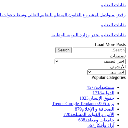
نقابات التعليم
رفض متواصل لمشروع القانون المنظم للتعليم العالي وسط دعوات ل
نقابات التعليم
نقابات التعليم تحذر وزارة التربية الوطنية
Load More Posts
تصنيفات
تصنيفات
الأرشيف
الأرشيف
Popular Categories
مستجدات
4577
الدولية
1718
حقوق الإنسان
1023
ترند Trends Google Tendances
995
الصحافة و الإعلام
879
الأمن و القوات المسلحة
720
جامعات ومعاهد
638
آراء وأفكار
567