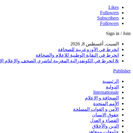
Likes
Followers
Subscribers
Followers
Sign in / Join
السبت, أغسطس 8, 2026
انخرط في الأوروعربية للصحافة
انخرط في النقابة الوطنية للإعلام والصحافة
& انخرط في الكونفدرالية المغربية لناشري الصحف والإعلام الإلكترو
Publisher
الرئيسية
الدولية
Internationale
الصحافة و الإعلام
الأمم المتحدة
الأمن و القوات المسلحة
حقوق الإنسان
القضاء و العدل
الدين والأخلاق
جامعات ومعاهد