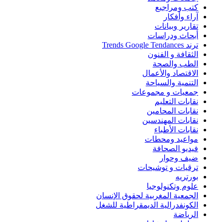
كتب ومراجيع
آراء وأفكار
تقارير وبيانات
أبحاث ودراسات
ترند Trends Google Tendances
الثقافة و الفنون
الطب والصحة
الاقتصاد والأعمال
التنمية والسياحة
جمعيات و مجموعات
نقابات التعليم
نقابات المحامين
نقابات المهندسين
نقابات الأطباء
مواعيد ومحطات
فيديو الصحافة
ضيف وحوار
ترقيات و توشيحات
بورتريه
علوم وتكنولوجيا
الجمعية المغربية لحقوق الإنسان
الكونفدرالية الديمقراطية للشغل
الرياضة