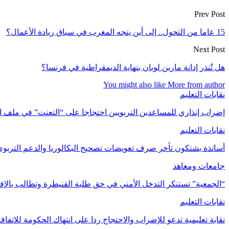
Prev Post
15 عاما من التحول.. إلى أين يتجه المغرب في سباق ريادة الأعمال؟
Next Post
هل تٌنذر إدانة مارين لوبان بنهاية الديمقراطية في فرنسا؟
You might also like
More from author
نقابات التعليم
إضراب إنذاري للمساعدين التربويين احتجاجا على “التعنت” في ملف 
نقابات التعليم
أساتذة يشتكون تأخر صرف تعويضات تصحيح البكالوريا والدعم التربوي
جامعات ومعاهد
“الجمعية” تستنكر التدخل الأمني في حق طلبة القنيطرة وتطالب بالإف
نقابات التعليم
نقابة تعليمية تدعو للإضراب والاحتجاج ردا على انتهاك الحكومة للاتفاقا