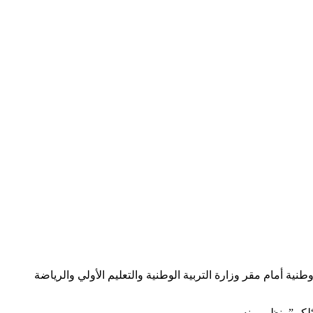
ى خوض إضراب وطني إنذاري يوم الخميس 10 أبريل 2025 مصحوبا بوقفة احتجاجية وطنية أمام مقر وزارة التربية الوطنية والتعليم الأولي والرياضة
لكم”، نظير منه.