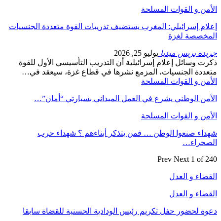
الأمن و القوات المسلحة
إعلام إسرائيلي: المغرب يستضيف تدريبات القوة متعددة الجنسيات
المخصصة لغزة
جريدة بريس ميديا
يوليو 25, 2026
ذكرت وسائل إعلام إسرائيلية أن التدريب التأسيسي الأول للقوة
متعددة الجنسيات، المزمع نشرها في قطاع غزة، سيعقد في…
الأمن و القوات المسلحة
الأمن الوطني يشرع في العمل الميداني بسيارتي “أمان”…
الأمن و القوات المسلحة
شهداء صنعوا الوطن … فمن يتذكر أبناءهم ؟ شهداء حرب
الصحراء…
Prev
Next
1 of 240
القضاء و العدل
القضاء و العدل
دعوة لحضور حفل تكريم رئيس الودادية الحسنية للقضاة سابقا