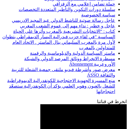
حملة تضامن إعلامي مع الزفزافي
سلسلة دورات التكوين والتأطير المتعددة التخصصات
سياسة الخصوصية
عاجل رسالة صوتية للناشط الدولي عبد المجيد الإدريسي
عاجل و خطير : نداء مهم إلى عموم الشعب المغربي
كتاب : “الانتخابات التشريعية بالمغرب وأثرها على الحياة
السياسية “في لقاء حزب فيدرالية اليسار الديمقراطي بتطوان
لأول مرة بالمغرب السليماني ينال الماستر . الاتحاد العام
للمتداولين بالمغرب
ماستر السياسة الدولية والدبلوماسية والرقمنة
مسطرة الانخراط ووثائق المرصد الدولي والشبكة
الأوروعربية Abonnement
معرض صور وأشرطة فيديو ملتقى جمعية الشعلة للتربية
والثقافة ASSO
منع المسيرة الجهوية الاحتجاجية للكونفدرالية الديموقراطية
للشغل بالعيون وهوير العلمي يؤكد أن الكونفدرالية ستصعّد
احتجاجاتها
انخرط في قناتنا