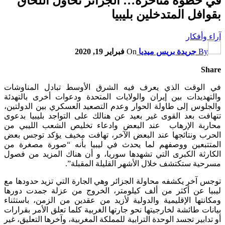
في خطوة متأخرة… الجزائر تحاول اللحاق
بقوافل المتدخلين بليبيا
آراء وأفكار
By
جريدة بريس ميديا
On
فبراير 19, 2020
Share
في الوقت الذي يعرف فيه الشرق الأوسط تبادل المناوشات
والتهديدات بين إيران والولايات المتحدة ودعوات أخرى بالتهدئة
والجلوس إلى طاولة الحوار وعدم التصعيد العسكري بين الدولتين،
تتهافت بعد القوى غير بعيد عن هنالك على التواجد بليبيا بدعوى
محاربة الإرهاب عند البعض وادعاء تخليص الشعب الليبي من
الحرب ونتائجها عند البعض الآخر، تهافت مخيف يؤكد توجس بعض
المتتبعين ووصفهم لما يحدث في ليبيا بأنه “صورة مصغرة من
الكارثة الكبرى التي تشهدها سوريا، و أن هناك المزيد من فصول
مسرحية ستكتشف خلال الأشهر القليلة المقبلة”.
توجس آخر يكشفه محاولة الجزائر وهي الجارة التي تزيد حدودها مع
ليبيا عن أكثر من ألف كيلومتر، الخروج من عزلة جمدت دورها
ومكانتها الإقليمية والدولية لأزيد من عقدين من الزمن، باستثناء
بيانات طائشة لخارجيتها نحو جارتها الغربية كلما تعلق الأمر بقرارات
أو تدابير تجسد الوحدة الترابية للمملكة المغربية، وآخرها التعليق، غير