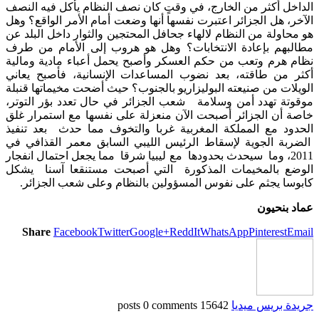
الداخل أكثر من الخارج، في وقتٍ كان نصف النظام يأكل فيه النصف
الآخر، هل الجزائر اعتبرت نفسها أنها وضعت أمام الأمر الواقع؟ وهل
هو محاولة من النظام لالهاء جحافل المحتجين والثوار داخل البلد عن
مطالبهم بإعادة الانتخابات؟ وهل هو هروب إلى الأمام من طرف
نظام هرم وتعب من حكم العسكر وأصبح يحمل أعباء مادية ومالية
أكثر من طاقته، بعد نضوب المساعدات الإنسانية، فأصبح يعاني
الويلات من صنيعته البوليزاريو بالجنوب؟ حيث أضحت مخيماتها قنبلة
موقوتة تهدد أمن وسلامة شعب الجزائر في حال تعدد بؤر التوتر،
خاصة أن الجزائر أصبحت الآن منعزلة على نفسها مع استمرار غلق
الحدود مع المملكة المغربية غربا والتخوف مما حدث بعد تنفيذ
الضربة الجوية لإسقاط الرئيس الليبي السابق معمر القذافي في
2011، وما سيحدث بحدودها مع ليبيا شرقا مما يجعل احتمال انفجار
الوضع بالمخيمات المذكورة التي أصبحت مستنقعا آسنا يشكل
كابوسا يجثم على نفوس المسؤولين بالنظام وعلى شعب الجزائر.
عماد بنحيون
Share
Facebook
Twitter
Google+
ReddIt
WhatsApp
Pinterest
Email
جريدة بريس ميديا
15642 posts
0 comments