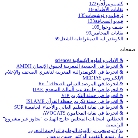
كتب ومراجيع
172
نقابات الأطباء
166
ترقيات و توشيحات
135
فيديو الصحافة
133
ضيف وحوار
105
نقابات المحامين
99
الكونفدرالية الديمقراطية للشغل
59
صفحات
& الآداب والعلوم الإنسانية sciences
& انخرط في الجمعية المغربية لحقوق الإنسان AMDH
& انخرط في الكونفدرالية المغربية لناشري الصحف والإعلام
الإلكتروني MEDIAS
& انخرط في المرصد الدولي للصحافة ٌ Roi
& انخرط في جامعة عبد المالك السعدي UAE
& انخرط في حملة التكريم VIP
& انخرط في حملة تكريم حفظة القرآن ISLAME
& انخرط في نقابة التعليم العالي والأحياء الجامعية SUP
& انخرط في نقابة المحامون AVOCATS
الحطابي: انتخابات المجلس خارج الهيئات “تجاوز غير مشروع”
الرئيسية
بلاغ توضيحي من الهيئة الوطنية لتراجمة المغرب
بيان تنويه بالنقيب الدكتور حسن برهون