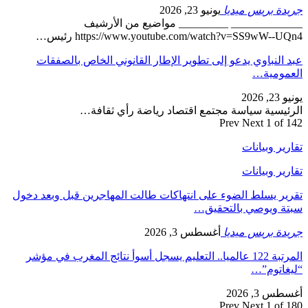
جريدة بريس ميديا
يونيو 23, 2026
_____________ _________ مواضيع من الأرشيف
https://www.youtube.com/watch?v=SS9wW--UQn4 رئيس…
عبد النباوي يدعو إلى تطوير الإطار القانوني الخاص بالصفقات
العمومية…
يونيو 23, 2026
الرئيسية سياسة مجتمع اقتصاد رياضة رأي ثقافة…
Prev
Next
1 of 142
تقارير وبيانات
تقارير وبيانات
تقرير يسلط الضوء على انتهاكات طالت المهاجرين قبل وبعد دخول
سبتة ويوصي بالتحقيق…
جريدة بريس ميديا
أغسطس 3, 2026
المرتبة 122 عالميا.. التعليم يسجل أسوأ نتائج المغرب في مؤشر
“ليغاتوم”…
أغسطس 3, 2026
Prev
Next
1 of 180