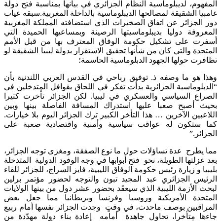
المفهوم، لديبلوماسية النظام الجزائري في بيانها بمناسبة فتح دولة
غامبيا الشقيقة لمصالحها الديبلوماسية بالداخلة المغربية.سبقه غياب
دور الجزائر عن اتفاق الصخيرات الذي استضافته المملكة المغربية
المعروفة دوليا بديبلوماسيتها الرصينة وبمساعيها الحميدة التي
أسفرت على تشكيل حكومة الوفاق المعترف بها من قبل الأمم
المتحدة والتي كان من شأنها تحقيق الاستقرار بدولة ليبيا الشقيقة لو
تظافرت حولها الجهود الدبلوماسية الحاسمة؛
وهذا هو ما وصفه ذ. توفيق رباحي في القدس العربي اللندنية بأن
“الدبلوماسية الجزائرية بدأت تفكر في اللحاق بقوافل المتدخلين في
الصراع السياسي والعسكري في ليبيا. لكن الجزائر تأخرت كثيرا
بحيث أصبح صعبا عليها استدراك المسافة الفاصلة بينها وبين
اللاعبين الآخرين … هذا التأخر الكبير ترك الجزائر اليوم بلا خيارات.
كما ستكون له عواقب سياسية وأمنية واقتصادية صعبة على
الجزائر.”
مما يطرح عدة تساؤلات حول ما نوع الصفقة، ومغزى توجه الجزائر،
بعد عزلتها الطويلة، نحو فتح أبوابها في وجه الوفود الدولية المتدخلة
بليبيا و زيارة رئيس حكومة الوفاق الليبية، فايز السراج، للجزائر للقاء
الرئيس الجزائري عبد المجيد تبون والتوجه لحضور مؤتمر برلين
لبحث الأزمة الليبية الذي سيعقَد بحضور عشر دول من بينها الولايات
المتحدة الأمريكية وروسيا وفرنسا وبريطانيا مما جعل بعض
المراقبين بوصف ماحدث، في وقتٍ وجدت الجزائر نفسها أمام ربيع
جاءها متأخرا، تحاول جاهدة أمامه إعادة بناء دولة مهدّدة من