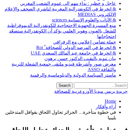
عاجل و خطير : نداء مهم إلى عموم الشعب المغربي
& انخرط في الكونفدرالية المغربية لناشري الصحف والإعلام
الإلكتروني MEDIAS
& الآداب والعلوم الإنسانية sciences
منع المسيرة الجهوية الاحتجاجية للكونفدرالية الديموقراطية
للشغل بالعيون وهوير العلمي يؤكد أن الكونفدرالية ستصعّد
احتجاجاتها
حملة تضامن إعلامي مع الزفزافي
& انخرط في المرصد الدولي للصحافة ٌ Roi
& انخرط في جامعة عبد المالك السعدي UAE
بيان تنويه بالنقيب الدكتور حسن برهون
معرض صور وأشرطة فيديو ملتقى جمعية الشعلة للتربية
والثقافة ASSO
ماستر السياسة الدولية والدبلوماسية والرقمنة
جريدة بريس ميديا الأوروعربية للصحافة
Home
آراء وأفكار
في خطوة متأخرة… الجزائر تحاول اللحاق بقوافل المتدخلين
بليبيا