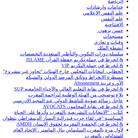
الرياضة
خدامات وإرشادات
علم النفس الإعلامي
علم النفس
الإفتتاحية
حسن برهون
مستجدات
وفيات و تعازي
أنشطة الملك
سلسلة دورات التكوين والتأطير المتعددة التخصصات
& انخرط في حملة تكريم حفظة القرآن ISLAME
& انخرط في حملة التكريم VIP
الحطابي: انتخابات المجلس خارج الهيئات “تجاوز غير مشروع”
مسطرة الانخراط ووثائق المرصد الدولي والشبكة
الأوروعربية Abonnement
& انخرط في نقابة التعليم العالي والأحياء الجامعية SUP
بلاغ توضيحي من الهيئة الوطنية لتراجمة المغرب
عاجل رسالة صوتية للناشط الدولي عبد المجيد الإدريسي
& انخرط في نقابة المحامون AVOCATS
كتاب : “الانتخابات التشريعية بالمغرب وأثرها على الحياة
السياسية “في لقاء حزب فيدرالية اليسار الديمقراطي بتطوان
& انخرط في الجمعية المغربية لحقوق الإنسان AMDH
لأول مرة بالمغرب السليماني ينال الماستر . الاتحاد العام
للمتداولين بالمغرب