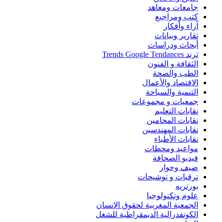
جامعات ومعاهد
كتب ومراجيع
آراء وأفكار
تقارير وبيانات
أبحاث ودراسات
ترند Trends Google Tendances
الثقافة و الفنون
الطب والصحة
الاقتصاد والأعمال
التنمية والسياحة
جمعيات و مجموعات
نقابات التعليم
نقابات المحامين
نقابات المهندسين
نقابات الأطباء
مواعيد ومحطات
فيديو الصحافة
ضيف وحوار
ترقيات و توشيحات
بورتريه
علوم وتكنولوجيا
الجمعية المغربية لحقوق الإنسان
الكونفدرالية الديمقراطية للشغل