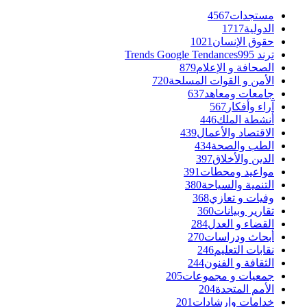
مستجدات
4567
الدولية
1717
حقوق الإنسان
1021
ترند Trends Google Tendances
995
الصحافة و الإعلام
879
الأمن و القوات المسلحة
720
جامعات ومعاهد
637
آراء وأفكار
567
أنشطة الملك
446
الاقتصاد والأعمال
439
الطب والصحة
434
الدين والأخلاق
397
مواعيد ومحطات
391
التنمية والسياحة
380
وفيات و تعازي
368
تقارير وبيانات
360
القضاء و العدل
284
أبحاث ودراسات
270
نقابات التعليم
246
الثقافة و الفنون
244
جمعيات و مجموعات
205
الأمم المتحدة
204
خدامات وإرشادات
201