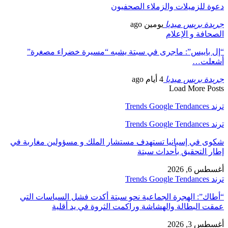
دعوة للزميلات والزملاء الصحفيون
جريدة بريس ميديا
يومين ago
الصحافة و الإعلام
“إل باييس”: ماجرى في سبتة يشبه “مسيرة خضراء مصغرة”
أشعلت…
جريدة بريس ميديا
4 أيام ago
Load More Posts
ترند Trends Google Tendances
ترند Trends Google Tendances
شكوى في إسبانيا تستهدف مستشار الملك و مسؤولين مغاربة في
إطار التحقيق بأحداث سبتة
أغسطس 6, 2026
ترند Trends Google Tendances
“أطاك”: الهجرة الجماعية نحو سبتة أكدت فشل السياسات التي
عمقت البطالة والهشاشة وراكمت الثروة في يد أقلية
أغسطس 3, 2026