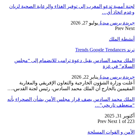
لجنة أممية تدعو المغرب إلى توفير الغذاء والرعاية الصحية لزيان
وعدم اتخاذ أي…
جريدة بريس ميديا
يوليو 27, 2026
Prev
Next
أنشطة الملك
ترند Trends Google Tendances
الملك محمد السادس يقبل دعوة ترامب للانضمام إلى “مجلس
السلام” في غزة
جريدة بريس ميديا
يناير 22, 2026
أعلنت وزارة الشؤون الخارجية والتعاون الإفريقي والمغاربة
المقيمين بالخارج أن الملك محمد السادس، رئيس لجنة القدس،…
الملك محمد السادس يصف قرار مجلس الأمن بشأن الصحراء بأنه
“منعطف تاريخي”…
أكتوبر 31, 2025
Prev
Next
1 of 223
الأمن و القوات المسلحة