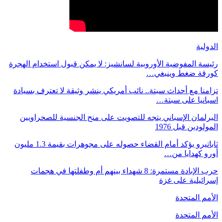
الدولية
رئيسة المفوضية الأوروبية لسانشيز: لا يمكن قبول استخدام الهجرة
كورقة ضغط وينبغي…
تزامنا مع أحداث سبتة.. نائب أمريكي ينشر وثيقة لا تعترف بسيادة
اسبانيا على سبتة…
البرلمان الإسباني يتجه للتصويت على منح الجنسية للصحراويين
المولودين قبل 1976
ثاباتيرو يؤكد أمام القضاء حصوله على مجوهرات بقيمة 1.3 مليون
أورو كهدايا من…
حرب الإبادة مستمرة: 8 شهداء بينهم أم وطفلتها في هجمات
إسرائيلية على غزة
الأمم المتحدة
الأمم المتحدة