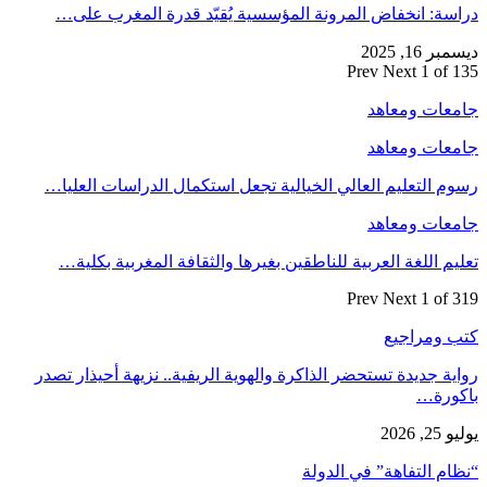
دراسة: انخفاض المرونة المؤسسية يُقيّد قدرة المغرب على…
ديسمبر 16, 2025
Prev
Next
1 of 135
جامعات ومعاهد
جامعات ومعاهد
رسوم التعليم العالي الخيالية تجعل استكمال الدراسات العليا…
جامعات ومعاهد
تعليم اللغة العربية للناطقين بغيرها والثقافة المغربية بكلية…
Prev
Next
1 of 319
كتب ومراجيع
رواية جديدة تستحضر الذاكرة والهوية الريفية.. نزيهة أحيذار تصدر
باكورة…
يوليو 25, 2026
“نظام التفاهة” في الدولة