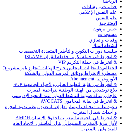
الرياضة
خدامات وإرشادات
علم النفس الإعلامي
علم النفس
الإفتتاحية
حسن برهون
مستجدات
وفيات و تعازي
أنشطة الملك
سلسلة دورات التكوين والتأطير المتعددة التخصصات
& انخرط في حملة تكريم حفظة القرآن ISLAME
& انخرط في حملة التكريم VIP
الحطابي: انتخابات المجلس خارج الهيئات “تجاوز غير مشروع”
مسطرة الانخراط ووثائق المرصد الدولي والشبكة
الأوروعربية Abonnement
& انخرط في نقابة التعليم العالي والأحياء الجامعية SUP
بلاغ توضيحي من الهيئة الوطنية لتراجمة المغرب
عاجل رسالة صوتية للناشط الدولي عبد المجيد الإدريسي
& انخرط في نقابة المحامون AVOCATS
دعوة عامة : تحالف اليسار تطوان المضيق ينظم ندوة الهجرة
و أحداث شمال المغرب
& انخرط في الجمعية المغربية لحقوق الإنسان AMDH
لأول مرة بالمغرب السليماني ينال الماستر . الاتحاد العام
للمتداولين بالمغرب