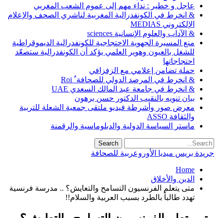
عاجل و خطير : نداء مهم إلى عموم الشعب المغربي
& انخرط في الكونفدرالية المغربية لناشري الصحف والإعلام
الإلكتروني MEDIAS
& الآداب والعلوم الإنسانية sciences
منع المسيرة الجهوية الاحتجاجية للكونفدرالية الديموقراطية
للشغل بالعيون وهوير العلمي يؤكد أن الكونفدرالية ستصعّد
احتجاجاتها
حملة تضامن إعلامي مع الزفزافي
& انخرط في المرصد الدولي للصحافة ٌ Roi
& انخرط في جامعة عبد المالك السعدي UAE
بيان تنويه بالنقيب الدكتور حسن برهون
معرض صور وأشرطة فيديو ملتقى جمعية الشعلة للتربية
والثقافة ASSO
ماستر السياسة الدولية والدبلوماسية والرقمنة
جريدة بريس ميديا الأوروعربية للصحافة
Home
الدين والأخلاق
متى يتعلم الفرنسيون التسامح والتعايش؟ .. مدرسة فرنسية
تهدد طالباً بالطرد بسبب العربية والسلام!!