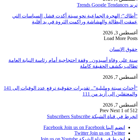
ترند Trends Google Tendances
“أطاك”: الهجرة الجماعية نحو سبتة أكدت فشل السياسات التي
عمقت البطالة والهشاشة وراكمت الثروة في يد أقلية
أغسطس 3, 2026
Load More Posts
حقوق الإنسان
سنة على وفاة أسيدون.. وقفة احتجاجية أمام رئاسة النيابة العامة
تطالب بكشف الحقيقة كاملة
أغسطس 7, 2026
“أحداث سبتة ومليلية”.. تقديرات حقوقية ترفع عدد الوفيات إلى 141
والمعتقلين إلى أزيد من 111
أغسطس 7, 2026
Prev
Next
1 of 512
انخرط في قناة الشبكة
Subscribe
Subscribers
انضم إلينا Facebook
Join us on Facebook
Twitter
Join us on Twitter
انخرط في قناة الشبكة
Join us on Youtube