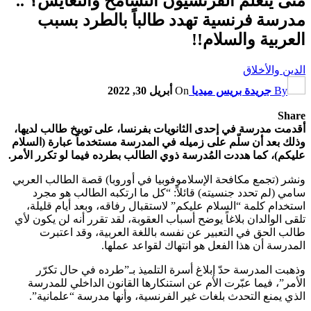
متى يتعلم الفرنسيون التسامح والتعايش؟ ..
مدرسة فرنسية تهدد طالباً بالطرد بسبب
العربية والسلام!!
الدين والأخلاق
By
جريدة بريس ميديا
On
أبريل 30, 2022
Share
أقدمت مدرسة في إحدى الثانويات بفرنسا، على توبيخ طالب لديها،
وذلك بعد أن سلّم على زميله في المدرسة مستخدماً عبارة (السلام
عليكم)، كما هددت المُدرسة ذوي الطالب بطرده فيما لو تكرر الأمر.
ونشر (تجمع مكافحة الإسلاموفوبيا في أوروبا) قصة الطالب العربي
سامي (لم تحدد جنسيته) قائلاً: “كل ما ارتكبه الطالب هو مجرد
استخدام كلمة “السلام عليكم” لاستقبال رفاقه، وبعد أيام قليلة،
تلقى الوالدان بلاغاً يوضح أسباب العقوبة، لقد تقرر أنه لن يكون لأي
طالب الحق في التعبير عن نفسه باللغة العربية، وقد اعتبرت
المدرسة أن هذا الفعل هو انتهاك لقواعد عملها.
وذهبت المدرسة حدّ إبلاغ أسرة التلميذ بـ”طرده في حال تكرّر
الأمر”، فيما عبّرت الأم عن استنكارها القانون الداخلي للمدرسة
الذي يمنع التحدث بلغات غير الفرنسية، وأنها مدرسة “علمانية”.