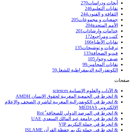
أبحاث ودراسات
270
نقابات التعليم
246
الثقافة و الفنون
244
جمعيات و مجموعات
205
الأمم المتحدة
204
خدامات وإرشادات
201
كتب ومراجيع
172
نقابات الأطباء
166
ترقيات و توشيحات
135
فيديو الصحافة
133
ضيف وحوار
105
نقابات المحامين
99
الكونفدرالية الديمقراطية للشغل
59
صفحات
& الآداب والعلوم الإنسانية sciences
& انخرط في الجمعية المغربية لحقوق الإنسان AMDH
& انخرط في الكونفدرالية المغربية لناشري الصحف والإعلام
الإلكتروني MEDIAS
& انخرط في المرصد الدولي للصحافة ٌ Roi
& انخرط في جامعة عبد المالك السعدي UAE
& انخرط في حملة التكريم VIP
& انخرط في حملة تكريم حفظة القرآن ISLAME