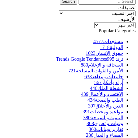
تصنيفات
تصنيفات
الأرشيف
الأرشيف
Popular Categories
مستجدات
4577
الدولية
1718
حقوق الإنسان
1023
ترند Trends Google Tendances
995
الصحافة و الإعلام
880
الأمن و القوات المسلحة
721
جامعات ومعاهد
638
آراء وأفكار
567
أنشطة الملك
446
الاقتصاد والأعمال
439
الطب والصحة
434
الدين والأخلاق
397
مواعيد ومحطات
391
التنمية والسياحة
380
وفيات و تعازي
368
تقارير وبيانات
360
القضاء و العدل
286