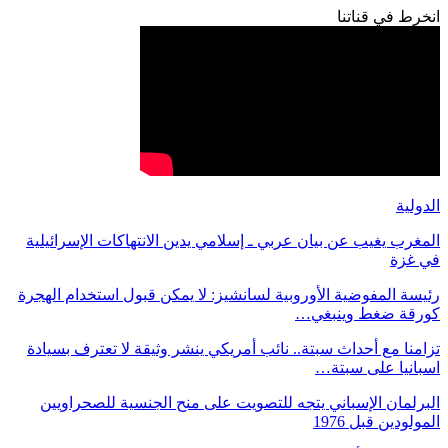
انخرط في قناتنا
الدولية
المغرب يغيب عن بيان عربي ـ إسلامي يدين الانتهاكات الإسرائيلية
في غزة
رئيسة المفوضية الأوروبية لسانشيز: لا يمكن قبول استخدام الهجرة
كورقة ضغط وينبغي…
تزامنا مع أحداث سبتة.. نائب أمريكي ينشر وثيقة لا تعترف بسيادة
اسبانيا على سبتة…
البرلمان الإسباني يتجه للتصويت على منح الجنسية للصحراويين
المولودين قبل 1976