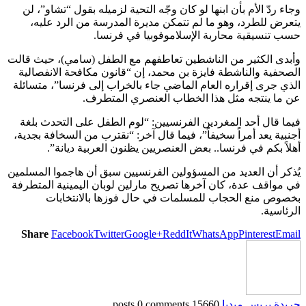
وجاء ردّ الأم بأن ابنها لو كان وجّه التحية لزميله بقول “تشاو”، لن
يتعرض للطرد، وهو ما لم تتمكن مديرة المدرسة من الرد عليه،
حسب تنسيقية محاربة الإسلاموفوبيا في فرنسا.
وأبدى الكثير من الناشطين تعاطفهم مع الطفل (سامي)، حيث قالت
الصحفية والناشطة فايزة بن محمد، إن “قانون مكافحة الانفصالية
الذي جرى إقراره العام الماضي جاء بالخراب إلى فرنسا”، متسائلة
عن ما ينتجه مثل هذا الخطاب العنصري المتطرف.
فيما قال أحد المغردين الفرنسيين: “لوم الطفل على التحدث بلغة
أجنبية يعد أمراً سخيفاً”، فيما قال آخر: “نقترب من السخافة بجدية،
أهلاً بكم في فرنسا.. بعض العنصريين يظنون العربية ديانة”.
يُذكر أن العديد من المسؤولين الفرنسيين سبق أن هاجموا المسلمين
في مواقف عدة، كان آخرها تصريح مارلين لوبان اليمينية المتطرفة
بخصوص منع الحجاب للمسلمات في حال فوزها بالانتخابات
الرئاسية.
Share
Facebook
Twitter
Google+
ReddIt
WhatsApp
Pinterest
Email
جريدة بريس ميديا
15660 posts
0 comments