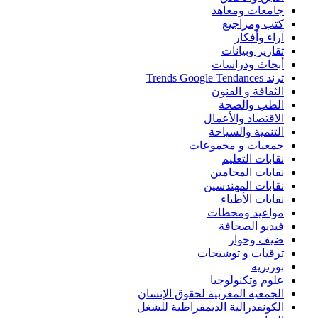
جامعات ومعاهد
كتب ومراجيع
آراء وأفكار
تقارير وبيانات
أبحاث ودراسات
ترند Trends Google Tendances
الثقافة و الفنون
الطب والصحة
الاقتصاد والأعمال
التنمية والسياحة
جمعيات و مجموعات
نقابات التعليم
نقابات المحامين
نقابات المهندسين
نقابات الأطباء
مواعيد ومحطات
فيديو الصحافة
ضيف وحوار
ترقيات و توشيحات
بورتريه
علوم وتكنولوجيا
الجمعية المغربية لحقوق الإنسان
الكونفدرالية الديمقراطية للشغل