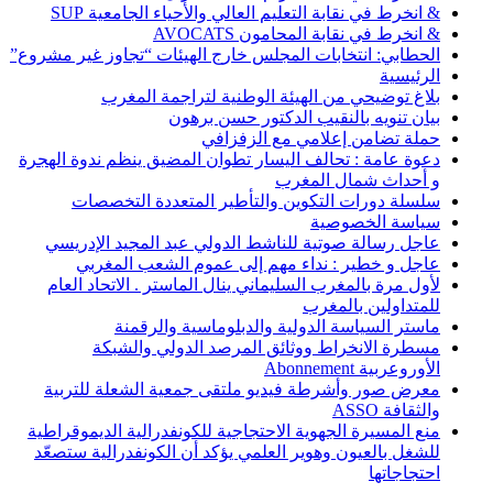
& انخرط في نقابة التعليم العالي والأحياء الجامعية SUP
& انخرط في نقابة المحامون AVOCATS
الحطابي: انتخابات المجلس خارج الهيئات “تجاوز غير مشروع”
الرئيسية
بلاغ توضيحي من الهيئة الوطنية لتراجمة المغرب
بيان تنويه بالنقيب الدكتور حسن برهون
حملة تضامن إعلامي مع الزفزافي
دعوة عامة : تحالف اليسار تطوان المضيق ينظم ندوة الهجرة
و أحداث شمال المغرب
سلسلة دورات التكوين والتأطير المتعددة التخصصات
سياسة الخصوصية
عاجل رسالة صوتية للناشط الدولي عبد المجيد الإدريسي
عاجل و خطير : نداء مهم إلى عموم الشعب المغربي
لأول مرة بالمغرب السليماني ينال الماستر . الاتحاد العام
للمتداولين بالمغرب
ماستر السياسة الدولية والدبلوماسية والرقمنة
مسطرة الانخراط ووثائق المرصد الدولي والشبكة
الأوروعربية Abonnement
معرض صور وأشرطة فيديو ملتقى جمعية الشعلة للتربية
والثقافة ASSO
منع المسيرة الجهوية الاحتجاجية للكونفدرالية الديموقراطية
للشغل بالعيون وهوير العلمي يؤكد أن الكونفدرالية ستصعّد
احتجاجاتها