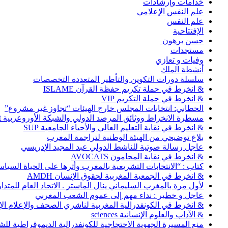
خدامات وإرشادات
علم النفس الإعلامي
علم النفس
الإفتتاحية
حسن برهون
مستجدات
وفيات و تعازي
أنشطة الملك
سلسلة دورات التكوين والتأطير المتعددة التخصصات
& انخرط في حملة تكريم حفظة القرآن ISLAME
& انخرط في حملة التكريم VIP
الحطابي: انتخابات المجلس خارج الهيئات “تجاوز غير مشروع”
مسطرة الانخراط ووثائق المرصد الدولي والشبكة الأوروعربية Abonnement
& انخرط في نقابة التعليم العالي والأحياء الجامعية SUP
بلاغ توضيحي من الهيئة الوطنية لتراجمة المغرب
عاجل رسالة صوتية للناشط الدولي عبد المجيد الإدريسي
& انخرط في نقابة المحامون AVOCATS
كتاب : “الانتخابات التشريعية بالمغرب وأثرها على الحياة السي
& انخرط في الجمعية المغربية لحقوق الإنسان AMDH
لأول مرة بالمغرب السليماني ينال الماستر . الاتحاد العام للمتد
عاجل و خطير : نداء مهم إلى عموم الشعب المغربي
& انخرط في الكونفدرالية المغربية لناشري الصحف والإعلام الإلكترو
& الآداب والعلوم الإنسانية sciences
منع المسيرة الجهوية الاحتجاجية للكونفدرالية الديموقراطية للش