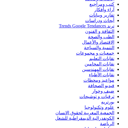
كتب ومراجيع
آراء وأفكار
تقارير وبيانات
أبحاث ودراسات
ترند Trends Google Tendances
الثقافة و الفنون
الطب والصحة
الاقتصاد والأعمال
التنمية والسياحة
جمعيات و مجموعات
نقابات التعليم
نقابات المحامين
نقابات المهندسين
نقابات الأطباء
مواعيد ومحطات
فيديو الصحافة
ضيف وحوار
ترقيات و توشيحات
بورتريه
علوم وتكنولوجيا
الجمعية المغربية لحقوق الإنسان
الكونفدرالية الديمقراطية للشغل
الرياضة