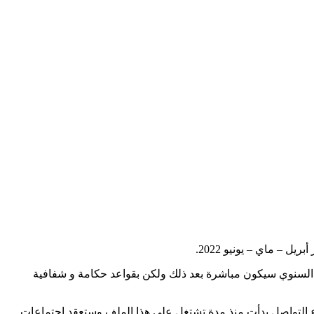
– يونيو 2022‎‎‎‎‎‎.
السنوي سيكون مباشرة بعد ذلك ولكن بقواعد حكامة و شفافية
ع التواصل بدأت منذ مدة تشتغل على هذا الملف وستعقد اجتماعات