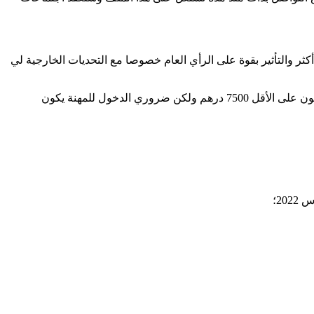
ثر والتأثير بقوة على الرأي العام خصوصا مع التحديات الخارجية لي
وبخصوص الحد الأدنى للأجور في قطاع الصحافة (الاتفاقية الجماعية)، قال المقرب من الوزير :” كاينا 5800 درهم، ولكن غادي نشتغلو باش يكون على الأقل 7500 درهم ولكن ضروري الدخول للمهنة يكون