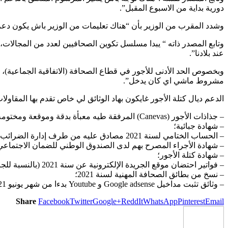
دورية بداية من الاسبوع المقبل”.
وشدد المقرب من الوزير بأن “هناك تعليمات من الوزير باش يكون دعم 
وتابع المصدر ذاته “ يبدا مسلسل تكوين الصحافيين لعدد من المجالات،
عند بلادنا”.
مشروط ماشي اي كان يدخل”.
الدعم ديال كتلة الأجور غايكون بهاد الوثائق لي خاص تقدم بها المقاولات
– جذاذات الأجور (Canevas) المرفقة طيه معبأة بدقة وموقعة ومختومة من طرف مدير المقاولة؛
– شهادة جبائية؛
– الحساب الختامي لسنة 2021 مصادق عليه من طرف إدارة الضرائب؛
– شهادة الأجراء المصرح بهم لدى الصندوق الوطني للضمان الاجتماعي مصحوبة بجدو
– شهادة كتلة الأجور؛
– فواتير احتضان موقع الجريدة الإلكترونية عن سنة 2021 (بالنسبة للجرائد الإلكترونية)؛
– نسخ من بطائق الصحافة المهنية لسنة 2021؛
– وثائق تثبت مداخيل Google adsense و Youtube بدءا من شهر يونيو 2021.
Share
Facebook
Twitter
Google+
ReddIt
WhatsApp
Pinterest
Email