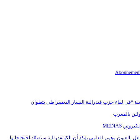
اسية “في لقاء حزب فيدرالية اليسار الديمقراطي بتطوان
اولين بالمغرب
ني MEDIAS
غل بالعيون وهوير العلمي يؤكد أن الكونفدرالية ستصعّد احتجاجاتها