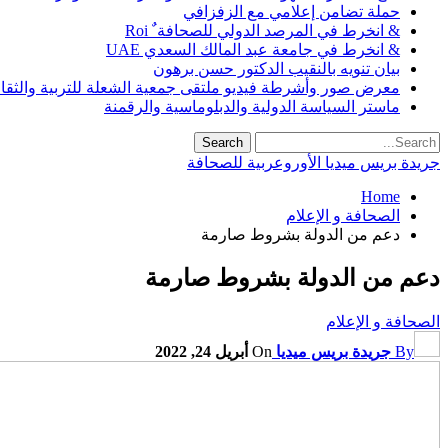
حملة تضامن إعلامي مع الزفزافي
& انخرط في المرصد الدولي للصحافة ٌ Roi
& انخرط في جامعة عبد المالك السعدي UAE
بيان تنويه بالنقيب الدكتور حسن برهون
معرض صور وأشرطة فيديو ملتقى جمعية الشعلة للتربية والثقافة SO
ماستر السياسة الدولية والدبلوماسية والرقمنة
جريدة بريس ميديا الأوروعربية للصحافة
Home
الصحافة و الإعلام
دعم من الدولة بشروط صارمة
دعم من الدولة بشروط صارمة
الصحافة و الإعلام
By
جريدة بريس ميديا
On
أبريل 24, 2022