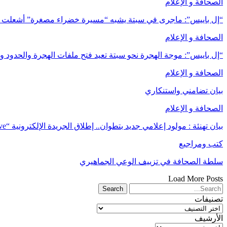
الصحافة و الإعلام
“إل باييس”: ماجرى في سبتة يشبه “مسيرة خضراء مصغرة” أشعلت أك
الصحافة و الإعلام
“إل باييس”: موجة الهجرة نحو سبتة تعيد فتح ملفات الهجرة والحدود 
الصحافة و الإعلام
بيان تضامني واستنكاري
الصحافة و الإعلام
بيان تهنئة : مولود إعلامي جديد بتطوان.. إطلاق الجريدة الإلكترونية “Mag Reléve
كتب ومراجيع
سلطة الصحافة في تزييف الوعي الجماهيري
Load More Posts
تصنيفات
تصنيفات
الأرشيف