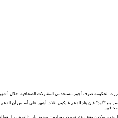
الحكومة صرف أجور مستخدمي المقاولات الصحافية خلال أشهر أبريل – ماي 
ر مع “گود” فإن هاد الدعم غايكون لثلاث أشهر على أساس أن الدعم 
صحافيين.
 السنوي ويكون وفق دفتر تحملات صارم”، مضيفا بلي “الفرق ديال قطا