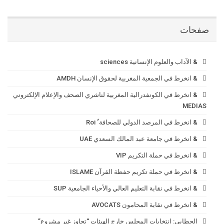
صفحات
& الآداب والعلوم الإنسانية sciences
& انخرط في الجمعية المغربية لحقوق الإنسان AMDH
& انخرط في الكونفدرالية المغربية لناشري الصحف والإعلام الإلكتروني
MEDIAS
& انخرط في المرصد الدولي للصحافة ٌ Roi
& انخرط في جامعة عبد المالك السعدي UAE
& انخرط في حملة التكريم VIP
& انخرط في حملة تكريم حفظة القرآن ISLAME
& انخرط في نقابة التعليم العالي والأحياء الجامعية SUP
& انخرط في نقابة المحامون AVOCATS
الحطابي: انتخابات المجلس خارج الهيئات “تجاوز غير مشروع”