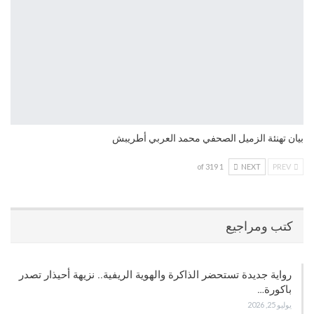
بيان تهنئة الزميل الصحفي محمد العربي أطريبش
1 of 319
NEXT
PREV
كتب ومراجيع
رواية جديدة تستحضر الذاكرة والهوية الريفية.. نزيهة أحيذار تصدر
باكورة…
يوليو 25, 2026