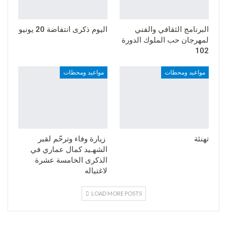
البرنامج الثقافي والفني
اليوم ذكرى انتفاضة 20 يونيو
لمهرجان حب الملوك الدورة
102
مواعيد ومحطات
مواعيد ومحطات
تهنئة
زيارة وفاء وترحّم لقبر
الشهـيد كمال عماري في
الذكرى الخامسة عشرة
لاغتياله
LOAD MORE POSTS