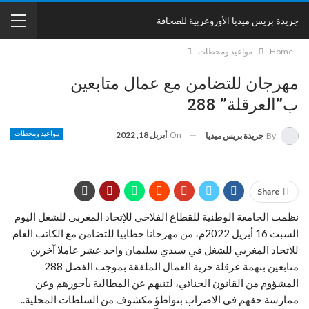
جريدة بريس ميديا الأوروعربية للصحافة
Home
مواعيد ومحطات
مهرجان للتضامن مع عمال متابعين
ب”العرقلة” 288
On
أبريل 18, 2022
مواعيد ومحطات
By
جريدة بريس ميديا
Share
نظمت الجامعة الوطنية للقطاع الفلاحي للإتحاد المغربي للشغل اليوم
السبت 16 أبريل 2022م، من مهرجانا خطابيا للتضامن مع الكاتب العام
للاتحاد المغربي للشغل في سيدي سليمان واحد عشر عاملا آخرين
متابعين بتهمة عرقلة حرية العمال الملفقة بموجب الفصل 288
المشؤوم من القانون الجنائي، لثنيهم عن المطالبة بأجورهم وعن
ممارسة حقهم في الاضراب بتواطؤ مكشوف من السلطات المحلية..