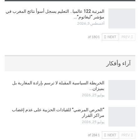
المرتبة 122 عالميا.. التعليم يسجل أسوأ نتائج المغرب في
مؤشر “ليغاتوم”…
أغسطس 3, 2026
1 of 180
NEXT
PREV
آراء وأفكار
الخريطة السياسية المقبلة لا ترسم بإرادة المغاربة بل
بميزان…
يوليو 25, 2026
“الحرص المرضي” للقيادات الحزبية على عدم إغضاب
مراكز القرار
يوليو 25, 2026
1 of 284
NEXT
PREV