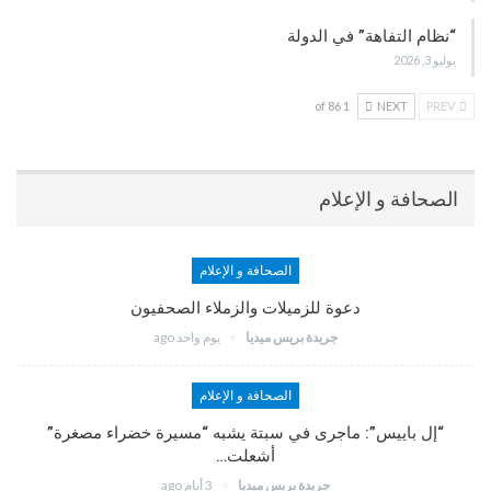
“نظام التفاهة” في الدولة
يوليو 3, 2026
1 of 86
NEXT
PREV
الصحافة و الإعلام
الصحافة و الإعلام
دعوة للزميلات والزملاء الصحفيون
جريدة بريس ميديا
يوم واحد ago
الصحافة و الإعلام
“إل باييس”: ماجرى في سبتة يشبه “مسيرة خضراء مصغرة”
أشعلت…
جريدة بريس ميديا
3 أيام ago