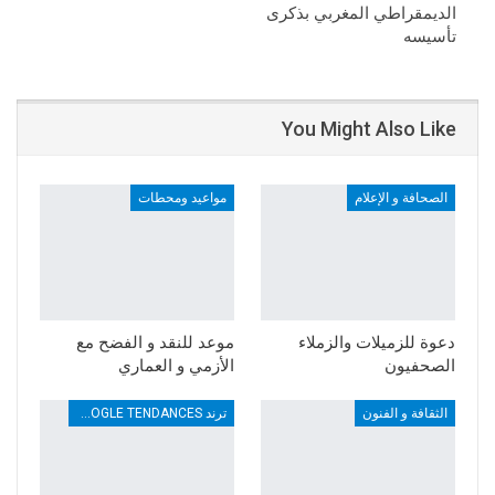
الديمقراطي المغربي بذكرى
تأسيسه
You Might Also Like
الصحافة و الإعلام
مواعيد ومحطات
دعوة للزميلات والزملاء
موعد للنقد و الفضح مع
الصحفيون
الأزمي و العماري
الثقافة و الفنون
ترند TRENDS GOOGLE TENDANCES