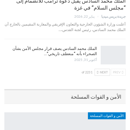
الملك محمد السادس يقبل دعوة ترامب للانضمام إلى
“مجلس السلام” في غزة
جريدة بريس ميديا
يناير 22, 2026
أعلنت وزارة الشؤون الخارجية والتعاون الإفريقي والمغاربة المقيمين بالخارج أن
الملك محمد السادس، رئيس لجنة القدس،…
الملك محمد السادس يصف قرار مجلس الأمن بشأن
الصحراء بأنه “منعطف تاريخي”…
أكتوبر 31, 2025
1 of 223
NEXT
PREV
الأمن و القوات المسلحة
الأمن و القوات المسلحة