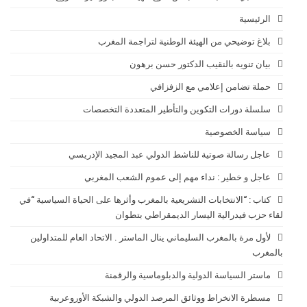
الرئيسية
بلاغ توضيحي من الهيئة الوطنية لتراجمة المغرب
بيان تنويه بالنقيب الدكتور حسن برهون
حملة تضامن إعلامي مع الزفزافي
سلسلة دورات التكوين والتأطير المتعددة التخصصات
سياسة الخصوصية
عاجل رسالة صوتية للناشط الدولي عبد المجيد الإدريسي
عاجل و خطير : نداء مهم إلى عموم الشعب المغربي
كتاب : “الانتخابات التشريعية بالمغرب وأثرها على الحياة السياسية “في
لقاء حزب فيدرالية اليسار الديمقراطي بتطوان
لأول مرة بالمغرب السليماني ينال الماستر . الاتحاد العام للمتداولين
بالمغرب
ماستر السياسة الدولية والدبلوماسية والرقمنة
مسطرة الانخراط ووثائق المرصد الدولي والشبكة الأوروعربية