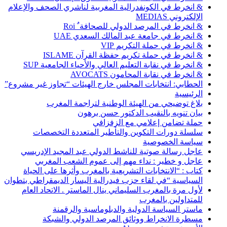
& انخرط في الكونفدرالية المغربية لناشري الصحف والإعلام
الإلكتروني MEDIAS
& انخرط في المرصد الدولي للصحافة ٌ Roi
& انخرط في جامعة عبد المالك السعدي UAE
& انخرط في حملة التكريم VIP
& انخرط في حملة تكريم حفظة القرآن ISLAME
& انخرط في نقابة التعليم العالي والأحياء الجامعية SUP
& انخرط في نقابة المحامون AVOCATS
الحطابي: انتخابات المجلس خارج الهيئات “تجاوز غير مشروع”
الرئيسية
بلاغ توضيحي من الهيئة الوطنية لتراجمة المغرب
بيان تنويه بالنقيب الدكتور حسن برهون
حملة تضامن إعلامي مع الزفزافي
سلسلة دورات التكوين والتأطير المتعددة التخصصات
سياسة الخصوصية
عاجل رسالة صوتية للناشط الدولي عبد المجيد الإدريسي
عاجل و خطير : نداء مهم إلى عموم الشعب المغربي
كتاب : “الانتخابات التشريعية بالمغرب وأثرها على الحياة
السياسية “في لقاء حزب فيدرالية اليسار الديمقراطي بتطوان
لأول مرة بالمغرب السليماني ينال الماستر . الاتحاد العام
للمتداولين بالمغرب
ماستر السياسة الدولية والدبلوماسية والرقمنة
مسطرة الانخراط ووثائق المرصد الدولي والشبكة