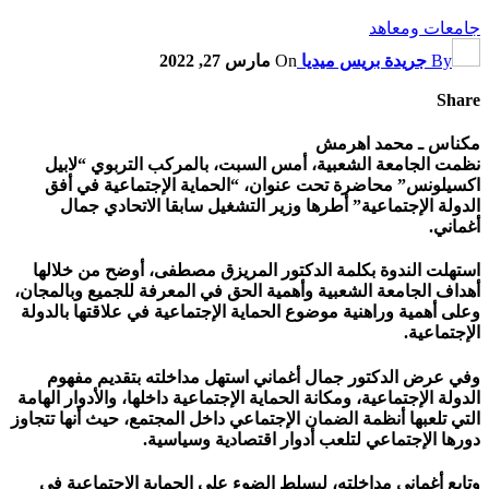
جامعات ومعاهد
By
جريدة بريس ميديا
On
مارس 27, 2022
Share
مكناس ـ محمد اهرمش
نظمت الجامعة الشعبية، أمس السبت، بالمركب التربوي “لابيل
اكسيلونس” محاضرة تحت عنوان، “الحماية الإجتماعية في أفق
الدولة الإجتماعية” أطرها وزير التشغيل سابقا الاتحادي جمال
أغماني.
استهلت الندوة بكلمة الدكتور المريزق مصطفى، أوضح من خلالها
أهداف الجامعة الشعبية وأهمية الحق في المعرفة للجميع وبالمجان،
وعلى أهمية وراهنية موضوع الحماية الإجتماعية في علاقتها بالدولة
الإجتماعية.
وفي عرض الدكتور جمال أغماني استهل مداخلته بتقديم مفهوم
الدولة الإجتماعية، ومكانة الحماية الإجتماعية داخلها، والأدوار الهامة
التي تلعبها أنظمة الضمان الإجتماعي داخل المجتمع، حيث أنها تتجاوز
دورها الإجتماعي لتلعب أدوار اقتصادية وسياسية.
وتابع أغماني مداخلته، ليسلط الضوء على الحماية الإجتماعية في