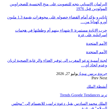
البرلمان الإسباني يتجه للتصويت على منح الجنسية للصحراويين
المولودين قبل 1976
ثاباتيرو يؤكد أمام القضاء حصوله على مجوهرات بقيمة 1.3 مليون
أورو كهدايا من…
حرب الإبادة مستمرة: 8 شهداء بينهم أم وطفلتها في هجمات
إسرائيلية على غزة
الأمم المتحدة
الأمم المتحدة
لجنة أممية تدعو المغرب إلى توفير الغذاء والرعاية الصحية لزيان
وعدم اتخاذ أي…
جريدة بريس ميديا
يوليو 27, 2026
Prev
Next
أنشطة الملك
ترند Trends Google Tendances
الملك محمد السادس يقبل دعوة ترامب للانضمام إلى “مجلس
السلام” في غزة