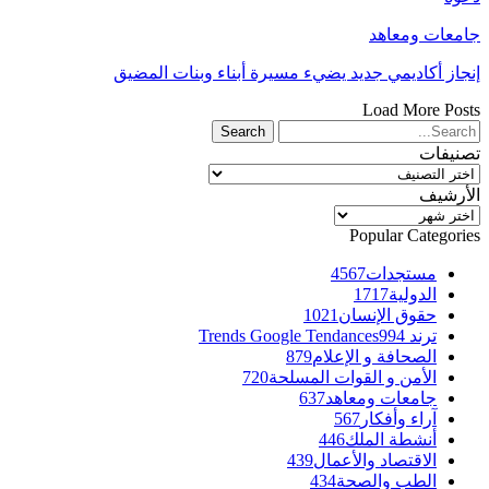
جامعات ومعاهد
إنجاز أكاديمي جديد يضيء مسيرة أبناء وبنات المضيق
Load More Posts
تصنيفات
تصنيفات
الأرشيف
الأرشيف
Popular Categories
مستجدات
4567
الدولية
1717
حقوق الإنسان
1021
ترند Trends Google Tendances
994
الصحافة و الإعلام
879
الأمن و القوات المسلحة
720
جامعات ومعاهد
637
آراء وأفكار
567
أنشطة الملك
446
الاقتصاد والأعمال
439
الطب والصحة
434