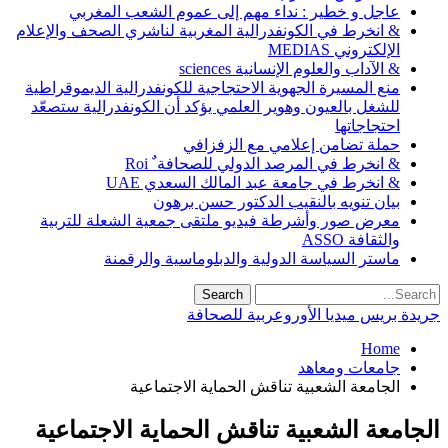
عاجل و خطير : نداء مهم إلى عموم الشعب المغربي
& انخرط في الكونفدرالية المغربية لناشري الصحف والإعلام
الإلكتروني MEDIAS
& الآداب والعلوم الإنسانية sciences
منع المسيرة الجهوية الاحتجاجية للكونفدرالية الديموقراطية
للشغل بالعيون وهوير العلمي يؤكد أن الكونفدرالية ستصعّد
احتجاجاتها
حملة تضامن إعلامي مع الزفزافي
& انخرط في المرصد الدولي للصحافة ٌ Roi
& انخرط في جامعة عبد المالك السعدي UAE
بيان تنويه بالنقيب الدكتور حسن برهون
معرض صور وأشرطة فيديو ملتقى جمعية الشعلة للتربية
والثقافة ASSO
ماستر السياسة الدولية والدبلوماسية والرقمنة
جريدة بريس ميديا الأوروعربية للصحافة
Home
جامعات ومعاهد
الجامعة الشعبية تناقش الحماية الاجتماعية
الجامعة الشعبية تناقش الحماية الاجتماعية