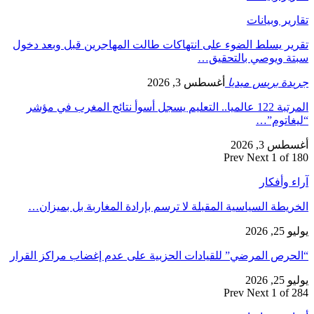
تقارير وبيانات
تقرير يسلط الضوء على انتهاكات طالت المهاجرين قبل وبعد دخول
سبتة ويوصي بالتحقيق…
جريدة بريس ميديا
أغسطس 3, 2026
المرتبة 122 عالميا.. التعليم يسجل أسوأ نتائج المغرب في مؤشر
“ليغاتوم”…
أغسطس 3, 2026
Prev
Next
1 of 180
آراء وأفكار
الخريطة السياسية المقبلة لا ترسم بإرادة المغاربة بل بميزان…
يوليو 25, 2026
“الحرص المرضي” للقيادات الحزبية على عدم إغضاب مراكز القرار
يوليو 25, 2026
Prev
Next
1 of 284