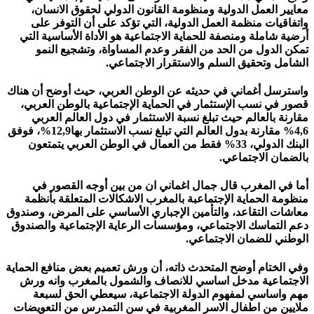
معايير العمل الدولية ومنظومة القانون الدولي لحقوق الانسان،
واتفاقيات منظمة العمل الدولية، التي تؤكد على أن التوفر على
أرضية شاملة ومنصفة للحماية الاجتماعية هو الأداة الأساسية التي
تمكن الدول من الحد من الفقر وعدم المساواة، وتشجيع النمو
الشامل وتحقيق السلم والاستقرار الاجتماعي.
واسترسل أغماني في حديثه عن الوطن العربي، حيث أوضح أن هناك
قصور في نسب الإستثمار في الحماية الإجتماعية بالوطن العربي،
مقارنة بالعالم حيث تبلغ نسبة الاستثمار في دول العالم العربي
4,6% مقارنة بدول العالم التي تبلغ نسب الاستثمار بها12,9%، فوفق
البنك الدولي، 33% فقط من العمال في الوطن العربي يتمتعون
بالضمان الاجتماعي.
أما في المغرب قال جمال اغماني ان من بين أوجه القصور في
منظومة الحماية الإجتماعبة بالمغرب الاشكالات المتعلقة بأنظمة
معاشات التقاعد، والتأمين الإجباري الأساسي على المرض، وصندوق
دعم التماسك الاجتماعي، ومؤسسات الرعاية الإجتماعية والصندوق
الوطني للضمان الاجتماعي.
وفي الختام أوضح المتحدث ذاته، أن ورش تعميم بعض منافع الحماية
الاجتماعية مدخل اساسي للانصاف والشمول بالمغرب وانه ورش
مهم واساسي لمفهوم الدولة الاجتماعية، سيعطي الحق لسبعة
ملايين من اطفال الاسر المغربية في سن التمدرس من التعويضات