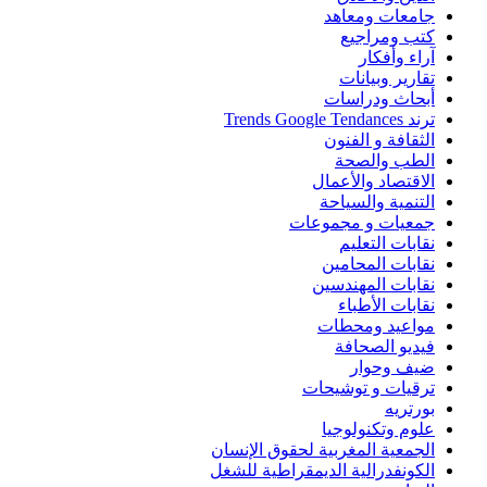
جامعات ومعاهد
كتب ومراجيع
آراء وأفكار
تقارير وبيانات
أبحاث ودراسات
ترند Trends Google Tendances
الثقافة و الفنون
الطب والصحة
الاقتصاد والأعمال
التنمية والسياحة
جمعيات و مجموعات
نقابات التعليم
نقابات المحامين
نقابات المهندسين
نقابات الأطباء
مواعيد ومحطات
فيديو الصحافة
ضيف وحوار
ترقيات و توشيحات
بورتريه
علوم وتكنولوجيا
الجمعية المغربية لحقوق الإنسان
الكونفدرالية الديمقراطية للشغل