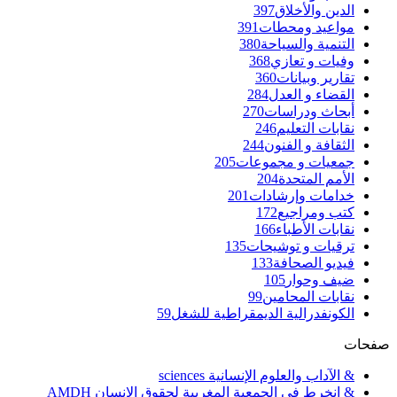
الدين والأخلاق
397
مواعيد ومحطات
391
التنمية والسياحة
380
وفيات و تعازي
368
تقارير وبيانات
360
القضاء و العدل
284
أبحاث ودراسات
270
نقابات التعليم
246
الثقافة و الفنون
244
جمعيات و مجموعات
205
الأمم المتحدة
204
خدامات وإرشادات
201
كتب ومراجيع
172
نقابات الأطباء
166
ترقيات و توشيحات
135
فيديو الصحافة
133
ضيف وحوار
105
نقابات المحامين
99
الكونفدرالية الديمقراطية للشغل
59
صفحات
& الآداب والعلوم الإنسانية sciences
& انخرط في الجمعية المغربية لحقوق الإنسان AMDH