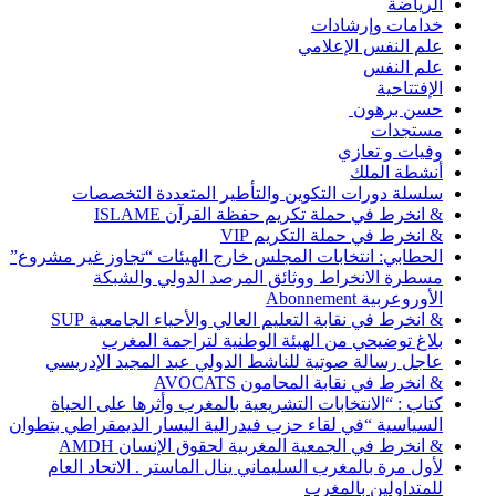
الرياضة
خدامات وإرشادات
علم النفس الإعلامي
علم النفس
الإفتتاحية
حسن برهون
مستجدات
وفيات و تعازي
أنشطة الملك
سلسلة دورات التكوين والتأطير المتعددة التخصصات
& انخرط في حملة تكريم حفظة القرآن ISLAME
& انخرط في حملة التكريم VIP
الحطابي: انتخابات المجلس خارج الهيئات “تجاوز غير مشروع”
مسطرة الانخراط ووثائق المرصد الدولي والشبكة
الأوروعربية Abonnement
& انخرط في نقابة التعليم العالي والأحياء الجامعية SUP
بلاغ توضيحي من الهيئة الوطنية لتراجمة المغرب
عاجل رسالة صوتية للناشط الدولي عبد المجيد الإدريسي
& انخرط في نقابة المحامون AVOCATS
كتاب : “الانتخابات التشريعية بالمغرب وأثرها على الحياة
السياسية “في لقاء حزب فيدرالية اليسار الديمقراطي بتطوان
& انخرط في الجمعية المغربية لحقوق الإنسان AMDH
لأول مرة بالمغرب السليماني ينال الماستر . الاتحاد العام
للمتداولين بالمغرب