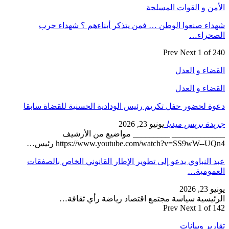
الأمن و القوات المسلحة
شهداء صنعوا الوطن … فمن يتذكر أبناءهم ؟ شهداء حرب
الصحراء…
Prev
Next
1 of 240
القضاء و العدل
القضاء و العدل
دعوة لحضور حفل تكريم رئيس الودادية الحسنية للقضاة سابقا
جريدة بريس ميديا
يونيو 23, 2026
_____________ _________ مواضيع من الأرشيف
https://www.youtube.com/watch?v=SS9wW--UQn4 رئيس…
عبد النباوي يدعو إلى تطوير الإطار القانوني الخاص بالصفقات
العمومية…
يونيو 23, 2026
الرئيسية سياسة مجتمع اقتصاد رياضة رأي ثقافة…
Prev
Next
1 of 142
تقارير وبيانات