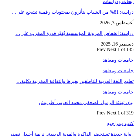
أبحاث ودراسات
دراسة: 81% من الشباب يتأثرون بمحتويات رقمية تشجع على…
أغسطس 3, 2026
دراسة: انخفاض المرونة المؤسسية يُقيّد قدرة المغرب على…
ديسمبر 16, 2025
Prev
Next
1 of 135
جامعات ومعاهد
جامعات ومعاهد
تعليم اللغة العربية للناطقين بغيرها والثقافة المغربية بكلية…
جامعات ومعاهد
بيان تهنئة الزميل الصحفي محمد العربي أطريبش
Prev
Next
1 of 319
كتب ومراجيع
رواية جديدة تستحضر الذاكرة والهوية الريفية.. نزيهة أحيذار تصدر