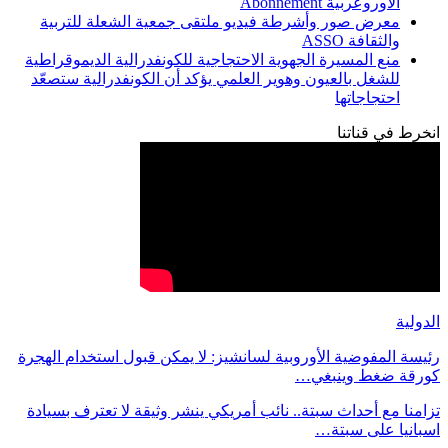
الأوروعربية Abonnement
معرض صور وأشرطة فيديو ملتقى جمعية الشعلة للتربية
والثقافة ASSO
منع المسيرة الجهوية الاحتجاجية للكونفدرالية الديموقراطية
للشغل بالعيون وهوير العلمي يؤكد أن الكونفدرالية ستصعّد
احتجاجاتها
انخرط في قناتنا
الدولية
رئيسة المفوضية الأوروبية لسانشيز: لا يمكن قبول استخدام الهجرة
كورقة ضغط وينبغي…
تزامنا مع أحداث سبتة.. نائب أمريكي ينشر وثيقة لا تعترف بسيادة
اسبانيا على سبتة…