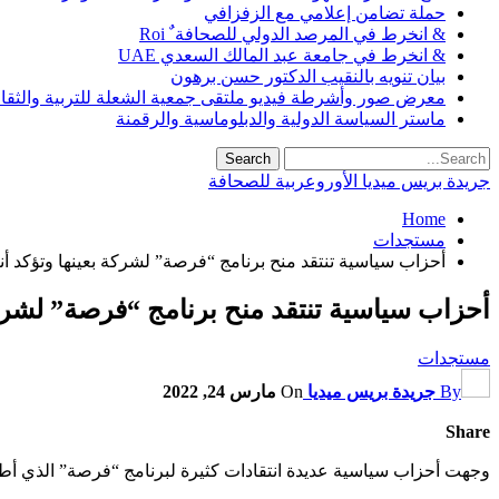
حملة تضامن إعلامي مع الزفزافي
& انخرط في المرصد الدولي للصحافة ٌ Roi
& انخرط في جامعة عبد المالك السعدي UAE
بيان تنويه بالنقيب الدكتور حسن برهون
معرض صور وأشرطة فيديو ملتقى جمعية الشعلة للتربية والثقافة SO
ماستر السياسة الدولية والدبلوماسية والرقمنة
جريدة بريس ميديا الأوروعربية للصحافة
Home
مستجدات
أحزاب سياسية تنتقد منح برنامج “فرصة” لشركة بعينها وتؤكد أن
أحزاب سياسية تنتقد منح برنامج “فرصة” لشركة
مستجدات
By
جريدة بريس ميديا
On
مارس 24, 2022
Share
وجهت أحزاب سياسية عديدة انتقادات كثيرة لبرنامج “فرصة” الذي أطل