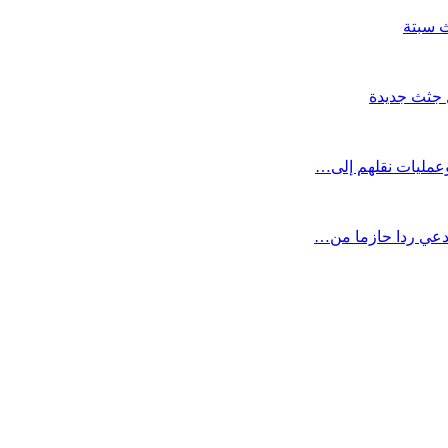
ث سبتة
 وعمليات نقلهم إلى…
تدعي ردا حازما من…