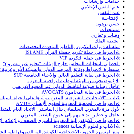
خدامات وإرشادات
علم النفس الإعلامي
علم النفس
الإفتتاحية
حسن برهون
مستجدات
وفيات و تعازي
أنشطة الملك
سلسلة دورات التكوين والتأطير المتعددة التخصصات
& انخرط في حملة تكريم حفظة القرآن ISLAME
& انخرط في حملة التكريم VIP
الحطابي: انتخابات المجلس خارج الهيئات “تجاوز غير مشروع”
مسطرة الانخراط ووثائق المرصد الدولي والشبكة الأوروعربية Abonnement
& انخرط في نقابة التعليم العالي والأحياء الجامعية SUP
بلاغ توضيحي من الهيئة الوطنية لتراجمة المغرب
عاجل رسالة صوتية للناشط الدولي عبد المجيد الإدريسي
& انخرط في نقابة المحامون AVOCATS
كتاب : “الانتخابات التشريعية بالمغرب وأثرها على الحياة السي
& انخرط في الجمعية المغربية لحقوق الإنسان AMDH
لأول مرة بالمغرب السليماني ينال الماستر . الاتحاد العام للمتد
عاجل و خطير : نداء مهم إلى عموم الشعب المغربي
& انخرط في الكونفدرالية المغربية لناشري الصحف والإعلام الإلكترو
& الآداب والعلوم الإنسانية sciences
منع المسيرة الجهوية الاحتجاجية للكونفدرالية الديموقراطية للش