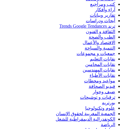
كتب ومراجيع
آراء وأفكار
تقارير وبيانات
أبحاث ودراسات
ترند Trends Google Tendances
الثقافة و الفنون
الطب والصحة
الاقتصاد والأعمال
التنمية والسياحة
جمعيات و مجموعات
نقابات التعليم
نقابات المحامين
نقابات المهندسين
نقابات الأطباء
مواعيد ومحطات
فيديو الصحافة
ضيف وحوار
ترقيات و توشيحات
بورتريه
علوم وتكنولوجيا
الجمعية المغربية لحقوق الإنسان
الكونفدرالية الديمقراطية للشغل
الرياضة