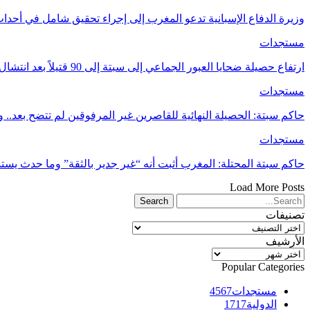
وزيرة الدفاع الإسبانية تدعو المغرب إلى إجراء تحقيق شامل في أحدا
مستجدات
ارتفاع حصيلة ضحايا العبور الجماعي إلى سبتة إلى 90 قتيلاً بعد انتشال جثث جديدة
مستجدات
حاكم سبتة: الحصيلة النهائية للقاصرين غير المرفوقين لم تتضح بعد..
مستجدات
حاكم سبتة المحتلة: المغرب أثبت أنه “غير جدير بالثقة” وما حدث يس
Load More Posts
تصنيفات
تصنيفات
الأرشيف
الأرشيف
Popular Categories
مستجدات
4567
الدولية
1717