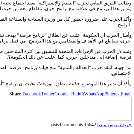
وطالب الفريق النيابي لحزب “التقدم والاشتراكية” بعقد اجتماع لجنة ا
وتدبير هذا البرنامج في علاقته مع برامج أخرى، تتقاطع معه من حيث ا
وأكد الحزب على ضرورة حضور كل من وزيرة السياحة والصناعة التقليدية
البرامج.
وأشار الحزب أن الحكومة أعلنت عن انطلاق “برنامج فرصة” بهدف تشجيع
أخرى، تتقاطع في الأهداف والمضامين مع هذا البرنامج، من قبيل برنامج ا
وتساءل الحزب عن الإجراءات المتخذة للتنسيق بين كثرة المتدخلين في هذ
فرصة، إضافة إلى متدخلين آخرين، كما أعلنت عن ذلك الحكومة؟.
من جهته، انتقد حزب “العدالة والتنمية” منح قيادة برنامج “فرصة” لص
الاختصاص.
وأكد أن تدبير هذا الموضوع حكمه منطق “لوزيعة”، بحيث أن برنامج “أور
Share
Facebook
Twitter
Google+
ReddIt
WhatsApp
Pinterest
Email
جريدة بريس ميديا
15642 posts
0 comments