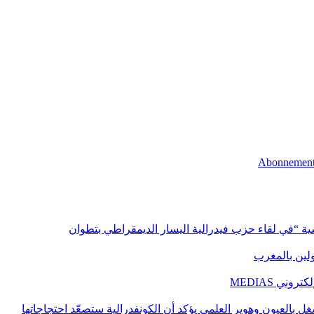
اسية “في لقاء حزب فيدرالية اليسار الديمقراطي بتطوان
اولين بالمغرب
ني MEDIAS
غل بالعيون وهوير العلمي يؤكد أن الكونفدرالية ستصعّد احتجاجاتها