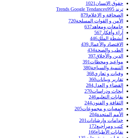
حقوق الإنسان
1021
ترند Trends Google Tendances
995
الصحافة و الإعلام
879
الأمن و القوات المسلحة
720
جامعات ومعاهد
637
آراء وأفكار
567
أنشطة الملك
446
الاقتصاد والأعمال
439
الطب والصحة
434
الدين والأخلاق
397
مواعيد ومحطات
391
التنمية والسياحة
380
وفيات و تعازي
368
تقارير وبيانات
360
القضاء و العدل
284
أبحاث ودراسات
270
نقابات التعليم
246
الثقافة و الفنون
244
جمعيات و مجموعات
205
الأمم المتحدة
204
خدامات وإرشادات
201
كتب ومراجيع
172
نقابات الأطباء
166
ترقيات و توشيحات
135