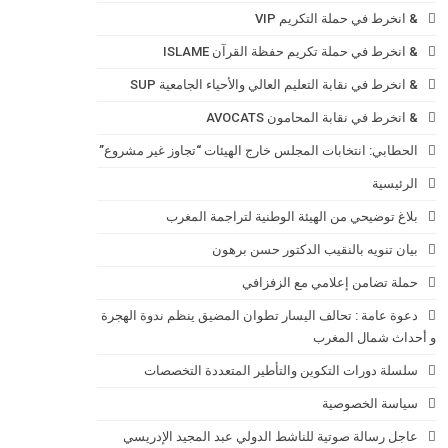
& انخرط في حملة التكريم VIP
& انخرط في حملة تكريم حفظة القرآن ISLAME
& انخرط في نقابة التعليم العالي والأحياء الجامعية SUP
& انخرط في نقابة المحامون AVOCATS
الحطابي: انتخابات المجلس خارج الهيئات “تجاوز غير مشروع”
الرئيسية
بلاغ توضيحي من الهيئة الوطنية لتراجمة المغرب
بيان تنويه بالنقيب الدكتور حسن برهون
حملة تضامن إعلامي مع الزفزافي
دعوة عامة : تحالف اليسار تطوان المضيق ينظم ندوة الهجرة
و أحداث شمال المغرب
سلسلة دورات التكوين والتأطير المتعددة التخصصات
سياسة الخصوصية
عاجل رسالة صوتية للناشط الدولي عبد المجيد الإدريسي