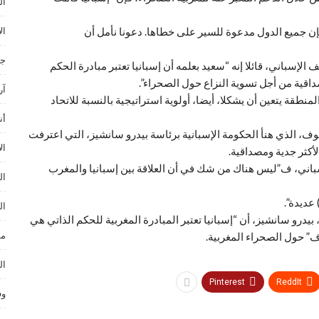
ال
ال
فإن جميع الدول مدعوة للسير على خطاها. دعونا نأمل أن
جا
الإسباني، قائلا إنه “سعيد بعلمه أن إسبانيا تعتبر مبادرة الحكم
داقية من أجل تسوية النزاع حول الصحراء”.
آر
منطقة يتعين أن يشكلا، أيضا، أولوية استراتيجية بالنسبة للاتحاد
أن
، الذي هنأ الحكومة الإسبانية برئاسة بيدرو سانشيز، التي اعترفت
ال
أكثر جدية ومصداقية.
إسباني، ف”ليس هناك من شك في أن العلاقة بين إسبانيا والمغرب
ال
عديدة”.
ال
يدرو سانشيز، أن “إسبانيا تعتبر المبادرة المغربية للحكم الذاتي هي
مو
ف” حول الصحراء المغربية.
ال
Pinterest
ReddIt
وف