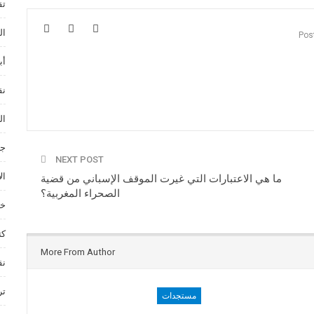
تق
ال
أب
نق
ال
جم
NEXT POST
ال
ما هي الاعتبارات التي غيرت الموقف الإسباني من قضية
الصحراء المغربية؟
خد
كت
More From Author
نق
تر
مستجدات