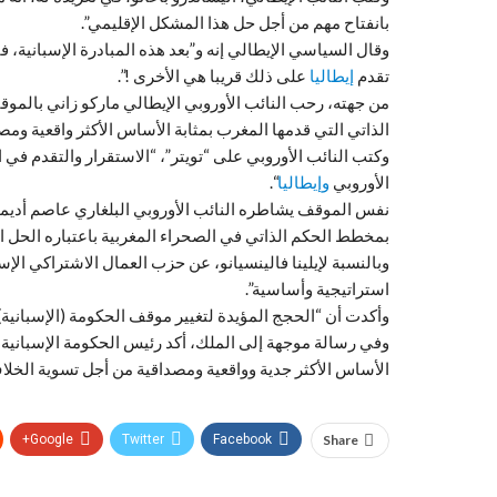
بانفتاح مهم من أجل حل هذا المشكل الإقليمي”.
وقال السياسي الإيطالي إنه و”بعد هذه المبادرة الإسبانية، 
تقدم
إيطاليا
على ذلك قريبا هي الأخرى !”.
من جهته، رحب النائب الأوروبي الإيطالي ماركو زاني بالموقف 
الذاتي التي قدمها المغرب بمثابة الأساس الأكثر واقعية ومص
وكتب النائب الأوروبي على “تويتر”، “الاستقرار والتقدم في ال
الأوروبي
وإيطاليا
“.
نفس الموقف يشاطره النائب الأوروبي البلغاري عاصم أديموف
بمخطط الحكم الذاتي في الصحراء المغربية باعتباره الحل ال
وبالنسبة لإيلينا فالينسيانو، عن حزب العمال الاشتراكي ال
استراتيجية وأساسية”.
وأكدت أن “الحجج المؤيدة لتغيير موقف الحكومة (الإسبانية) 
وفي رسالة موجهة إلى الملك، أكد رئيس الحكومة الإسبانية، ب
الأساس الأكثر جدية وواقعية ومصداقية من أجل تسوية الخلا
Google+
Twitter
Facebook
Share