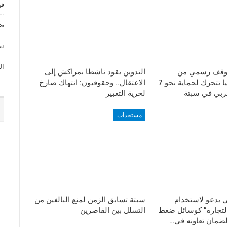
في
ضي
نق
ال
وقف رسمي من
التدوين يقود ناشطا بمراكش إلى
الرباط.. إسبانيا تتحرك لحماية نحو 7
الاعتقال.. وحقوقيون: انتهاك صارخ
ربي في سبتة
لحرية التعبير
مستجدات
 يدعو لاستخدام
سبتة تسابق الزمن لمنع البالغين من
التجارة” كوسائل ضغط
التسلل بين القاصرين
ضمان تعاونه في…