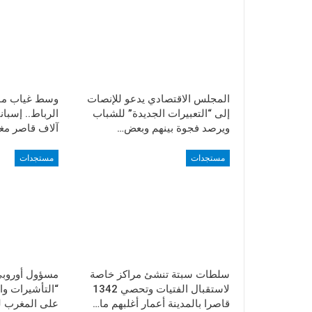
المجلس الاقتصادي يدعو للإنصات
وسط غياب م
إلى “التعبيرات الجديدة” للشباب
ويرصد فجوة بينهم وبعض…
آلاف قاصر مغ
مستجدات
مستجدات
سلطات سبتة تنشئ مراكز خاصة
مسؤول أوروبي
لاستقبال الفتيات وتحصي 1342
“التأشيرات و
قاصرا بالمدينة أعمار أغلبهم ما…
على المغرب ل