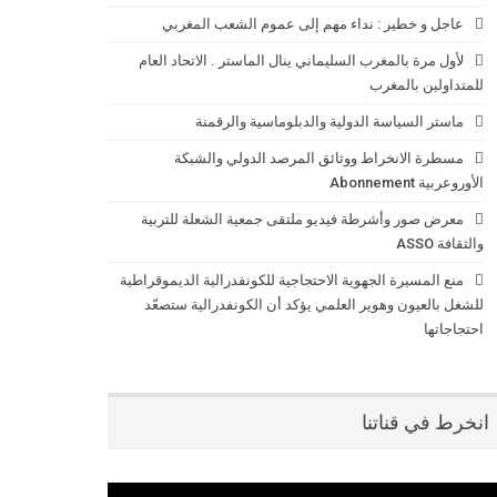
عاجل و خطير : نداء مهم إلى عموم الشعب المغربي
لأول مرة بالمغرب السليماني ينال الماستر . الاتحاد العام
للمتداولين بالمغرب
ماستر السياسة الدولية والدبلوماسية والرقمنة
مسطرة الانخراط ووثائق المرصد الدولي والشبكة
الأوروعربية Abonnement
معرض صور وأشرطة فيديو ملتقى جمعية الشعلة للتربية
والثقافة ASSO
منع المسيرة الجهوية الاحتجاجية للكونفدرالية الديموقراطية
للشغل بالعيون وهوير العلمي يؤكد أن الكونفدرالية ستصعّد
احتجاجاتها
انخرط في قناتنا