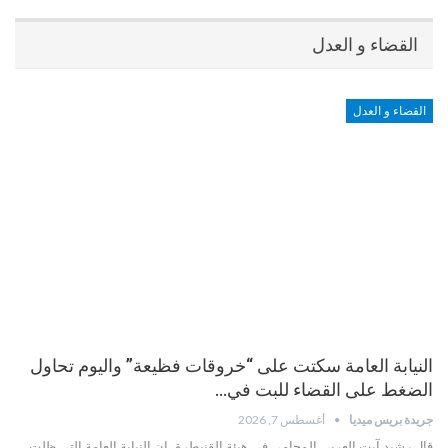
القضاء و العدل
القضاء و العدل
النيابة العامة سكتت على “خروقات فظيعة” واليوم تحاول
الضغط على القضاء للبت في…
جريدة بريس ميديا
أغسطس 7, 2026
قال رشيد آيت العربي المحامي في هيئة القنيطرة، إن النيابة العامة التي ظلت