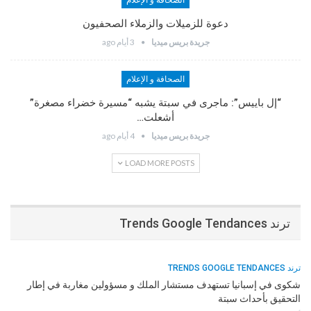
الصحافة و الإعلام
دعوة للزميلات والزملاء الصحفيون
جريدة بريس ميديا
3 أيام ago
الصحافة و الإعلام
“إل باييس”: ماجرى في سبتة يشبه “مسيرة خضراء مصغرة”
أشعلت…
جريدة بريس ميديا
4 أيام ago
LOAD MORE POSTS
ترند Trends Google Tendances
ترند TRENDS GOOGLE TENDANCES
شكوى في إسبانيا تستهدف مستشار الملك و مسؤولين مغاربة في إطار
التحقيق بأحداث سبتة