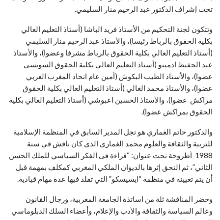
تحت إشراف الدكتور عبد الرحيم منار السليمي.
وتتكون لجنة التحكيم من الأستاذ فريد الباشا (أستاذ التعليم العالي
بكلية الحقوق بالرباط رئيسا)، والأستاذ عبد الرحيم منار السليمي
(أستاذ التعليم العالي بكلية الحقوق بالرباط مشرفا وعضوا)، والأستاذ
عبد الحفيظ ادمينو (أستاذ التعليم العالي بكلية الحقوق السويسي
عضوا)، والأستاذ الطيب البكوش (أمين عام اتحاد المغرب الغربي
عضوا)، والأستاذ محمد الغالي (أستاذ التعليم العالي بكلية الحقوق
مراكش عضوا)، والأستاذ الحسين اعبوشي (أستاذ التعليم العالي بكلية
الحقوق بمراكش عضوا).
والدكتور حاتم الغماري هو نجل المدير السابق في المنظمة الإسلامية
للتربية والثقافة والعلوم محمد الغماري الذي كان ناقش في سنة
1988 أطروحة تحت عنوان: “قراءة فى الفكر السياسي للملك الحسن
الثاني”، ثم التحق إثرها بالديوان الملكي المغربي كمكلف بمهمة قبل
أن يتم تعيينه في منظمة “ايسيسكو” التي تقلد فيها عدة مهام قيادية.
وحضر المناقشة ثلة من اساتذة الجامعة المغربية، ورجال القانون
وعالم السياسة والثقافة والأدب والإعلام، وأعضاء السلك الدبلوماسي