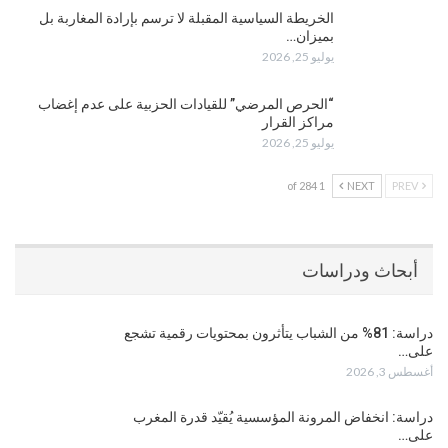
الخريطة السياسية المقبلة لا ترسم بإرادة المغاربة بل
بميزان…
يوليو 25, 2026
“الحرص المرضي” للقيادات الحزبية على عدم إغضاب
مراكز القرار
يوليو 25, 2026
1 of 284
NEXT
PREV
أبحاث ودراسات
دراسة: 81% من الشباب يتأثرون بمحتويات رقمية تشجع
على…
أغسطس 3, 2026
دراسة: انخفاض المرونة المؤسسية يُقيّد قدرة المغرب
على…