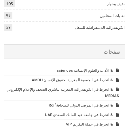
ضيف وحوار
105
نقابات المحامين
99
الكونفدرالية الديمقراطية للشغل
59
صفحات
& الآداب والعلوم الإنسانية sciences
& انخرط في الجمعية المغربية لحقوق الإنسان AMDH
& انخرط في الكونفدرالية المغربية لناشري الصحف والإعلام الإلكتروني
MEDIAS
& انخرط في المرصد الدولي للصحافة ٌ Roi
& انخرط في جامعة عبد المالك السعدي UAE
& انخرط في حملة التكريم VIP