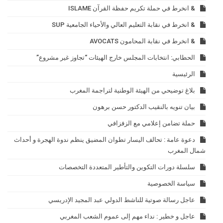
& انخرط في حملة تكريم حفظة القرآن ISLAME
& انخرط في نقابة التعليم العالي والأحياء الجامعية SUP
& انخرط في نقابة المحامون AVOCATS
الحطابي: انتخابات المجلس خارج الهيئات “تجاوز غير مشروع”
الرئيسية
بلاغ توضيحي من الهيئة الوطنية لتراجمة المغرب
بيان تنويه بالنقيب الدكتور حسن برهون
حملة تضامن إعلامي مع الزفزافي
دعوة عامة : تحالف اليسار تطوان المضيق ينظم ندوة الهجرة و أحداث
شمال المغرب
سلسلة دورات التكوين والتأطير المتعددة التخصصات
سياسة الخصوصية
عاجل رسالة صوتية للناشط الدولي عبد المجيد الإدريسي
عاجل و خطير : نداء مهم إلى عموم الشعب المغربي