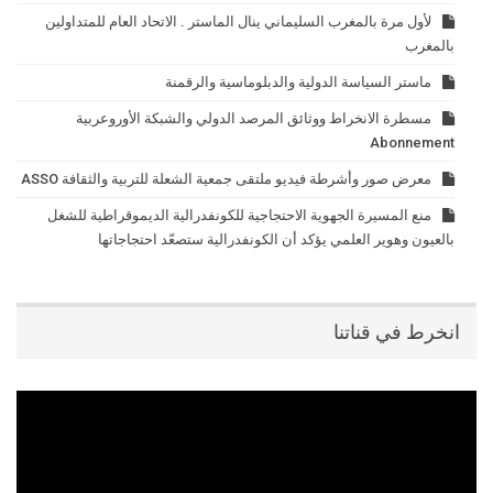
لأول مرة بالمغرب السليماني ينال الماستر . الاتحاد العام للمتداولين
بالمغرب
ماستر السياسة الدولية والدبلوماسية والرقمنة
مسطرة الانخراط ووثائق المرصد الدولي والشبكة الأوروعربية
Abonnement
معرض صور وأشرطة فيديو ملتقى جمعية الشعلة للتربية والثقافة ASSO
منع المسيرة الجهوية الاحتجاجية للكونفدرالية الديموقراطية للشغل
بالعيون وهوير العلمي يؤكد أن الكونفدرالية ستصعّد احتجاجاتها
انخرط في قناتنا