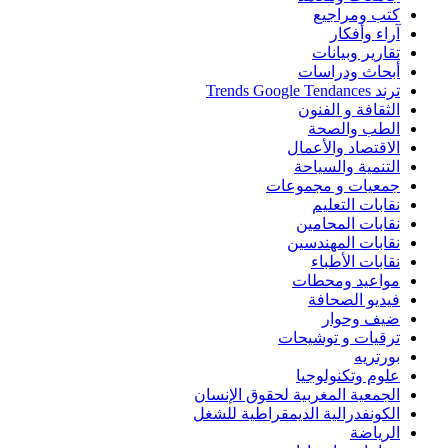
كتب ومراجيع
آراء وأفكار
تقارير وبيانات
أبحاث ودراسات
ترند Trends Google Tendances
الثقافة و الفنون
الطب والصحة
الاقتصاد والأعمال
التنمية والسياحة
جمعيات و مجموعات
نقابات التعليم
نقابات المحامين
نقابات المهندسين
نقابات الأطباء
مواعيد ومحطات
فيديو الصحافة
ضيف وحوار
ترقيات و توشيحات
بورتريه
علوم وتكنولوجيا
الجمعية المغربية لحقوق الإنسان
الكونفدرالية الديمقراطية للشغل
الرياضة