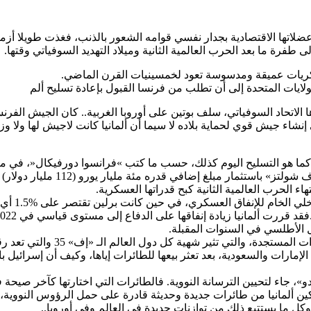
 عضلاتها الاقتصادية بجدار نفسي قوامه الشعور بالذنب، فغذت طويلا أزمة
طفرة ما بعد الحرب العالمية الثانية وميلاد التهديد السوفياتي وقتها.
 ذكريات عميقة ومدسوسة تعود لخمسينيات القرن الماضي.
 الاتحاد السوفياتي، سلف بوتين على أوروبا الغربية.. كان الجيش الفر
إنشاء جيش قوي لحماية بلاده لا سيما أن ألمانيا كانت لاجيش لها ولا وزا
، كما هو التسليح اليوم كذلك، حسب ما كتب »فرانسوا دورفيكال«، في
في خطاب تاريخي ألقاه الشهر الما
هاء الحرب العالمية الثانية كبح قدراتها العسكرية.
 الأطلسي في السنوات المقبلة.
 دول العالم الـ «إف» 35 والتي تعد رقما حاسما في الكثير من المعادلات الدولية.
 الإمارات والسعودية، بعد تعثر بيعها للطائرات إياها، وكيف أن إسرائ
و»، جاء لتحيين الترسانة النووية. فالطائرات التي اختارتها كآخر صيحة
ين ألمانيا من طائرات جديدة وحديثة قادرة على حمل الرؤوس النووية، ا
ل ما يستتبع ذلك من توازنات جديدة في العالم وفي أوروبا..