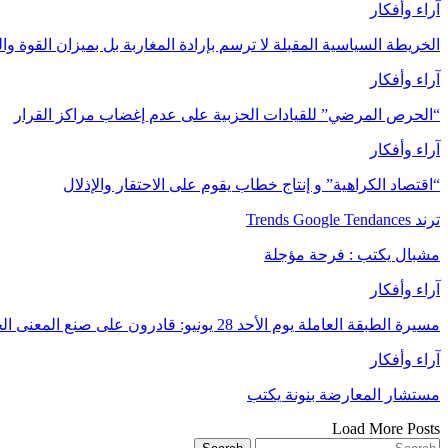
آراء وأفكار
الخريطة السياسية المقبلة لا ترسم بإرادة المغاربة بل بميزان القوة وال
آراء وأفكار
“الحرص المرضي” للقيادات الحزبية على عدم إغضاب مراكز القرار
آراء وأفكار
“اقتصاد الكراهية” و إنتاج خطاب يقوم على الاحتقار والإذلال
ترند Trends Google Tendances
مشبال يكتب : فرحة مؤجلة
آراء وأفكار
مسيرة الطبقة العاملة يوم الأحد 28 يونيو: قادرون على صنع المعنى الحقيقي للنضال
آراء وأفكار
مستشار المعارضة بنونة يكتب
Load More Posts