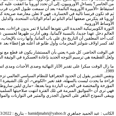
من الخاسر؟ يتساءل الأوروبيون، إلى أن تحدد أوروبا ما اتفقت عليه كش
استيقاظ «الأميرة الأوروبية النائمة» بعد أن سمعت طبول الحرب قرب
ثم قد تكون فرنسا تالية في الخسارة.، فهي لا تعلن معارضة صريحة كما و
أوروبا قد يتكرس ضعفها أمام الناتو ثم أمام الولايات المتحدة، والد
الأوساط الأوروبية.
الثورة الكوبيرنيكية الجديدة التي تقودها ألمانيا لا تمر بدون قراءات، ب
العالم دخل عهدا جديدا، بالنسبة لألمانيا، وهي أدارت ظهرها لخمسين 
كتب أحد المعلقين أن التاريخ دق على باب ألمانيا، وأنها ردت بالإيجا
لقد كسر اولاف شولتز المحرمات وأول طابو قد أعلنه هو إعطاء بعد عس
في الوقت الحاضر، كل شيء يعني بأن المستشار يكون قد قطع مع نوع
ولعل القطيعة هي ترسيم التوجه الجديد بإعادة العسكرة في الوثيقة الدس
1989.
ونفس التقدير يقول إن الحدود الجغرافيا للنظام السياسي العالمي تزحزح
قراءة ما يحدث ليست بالسهلة، فقد تغير «الكوض»، أي تلك الشيفرة ال
المؤرخة والمختصة في الحرب الباردة وما بعدها، «ماري ايلين ساروط
فهي ترى أن «المواثيق المبرمة في تلك الفترة انتهت صلاحيتها السلم
ويبقى النموذج الباهر على التحول الجذري والمثير في التوازنات والمواقف
الكاتب : عبد الحميد جماهري hamidjmahri@yahoo.fr – بتاريخ : 16/03/2022