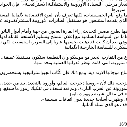
عار مرحلي «للسيادة الأوروبية والاستقلالية الاستراتيجية».. فإن الجو
 سريرها!
قع أيام الخمسينيات، لكنها تعرف بأن القوة الاقتصادية لألمانيا المسنو
ليل الذي يقدمه المتتبعون هو مستقبل الطائرات الأوروبية المشتركة..وق
عضها يطرح مصير التحديث إزاء القارة العجوز، من جهة وأمام أدوار الناتو 
عاما من السياسة السلمية مع إعلان التسلح وتسليم الأسلحة القاتلة لد
ب، وهي بعد أن كانت قد ذهبت بجسمها عاريا إلى السرير، استيقظت لكي تل
كري للسياسة الخارجية الألمانية.
 من التقارب الحذر مع موسكو وأن القطيعة ستكون مستقبلا عميقة..
تورية، التي كانت تؤطر قدراتها العملية وتحد منها.
ت، ذلك لأن «روسيا دحرجت العالم، وأوروبا بالتحديد، بيد من حديد، ودف
موروثة عن الحرب الباردة، ولم تعد تسعف في تفكيك رموز ما سيقع، وم
» في مقال نشرته نيويورك تايمز….
ية، وظهرت أسلحة جديدة بدون اتفاقات مسبقة».
 هو الذي تمثله ألمانيا..