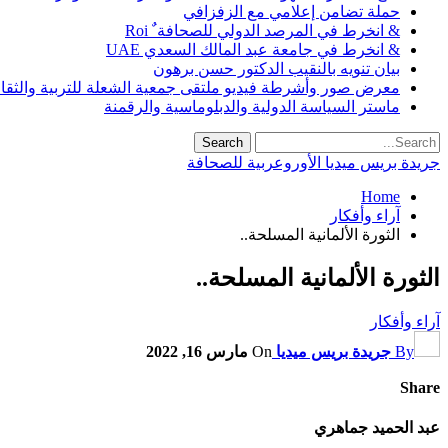
حملة تضامن إعلامي مع الزفزافي
& انخرط في المرصد الدولي للصحافة ٌ Roi
& انخرط في جامعة عبد المالك السعدي UAE
بيان تنويه بالنقيب الدكتور حسن برهون
معرض صور وأشرطة فيديو ملتقى جمعية الشعلة للتربية والثقافة SO
ماستر السياسة الدولية والدبلوماسية والرقمنة
جريدة بريس ميديا الأوروعربية للصحافة
Home
آراء وأفكار
الثورة الألمانية المسلحة..
الثورة الألمانية المسلحة..
آراء وأفكار
By
جريدة بريس ميديا
On
مارس 16, 2022
Share
عبد الحميد جماهري