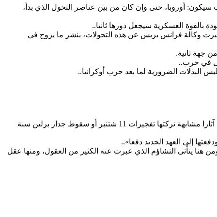
اب سيكون: أوروبا، حتى وإن كان من بين عناصر التحول الذي بدأ،
دة بالقوة العسكرية سيجعل دورها ثانيا..
د عبرت وكالة فرانس بريس عن هذه التحولات، بنشر ما يروج في
من جهة ثانية.
ول في حرب..
بس البذلات الضرورية لما بعد حرب أوكرانيا..
ما زال الوقت مبكرا على تقدير الآثار النهائية وصدى الأحداث ومدى اتساع موجاتها الارتدادية، ومع ذلك فإن كُتَّاب الجيواستراتيجية يستحضرون آثارا مشابهة تركتها تفجيرات 11 شتنبر أو سقوط جدار برلين سنة
عتها إلى العهد الجديد دفعا»..
ن هنا يتأتى التشاؤم الذي عبرت عنه الكثير من العقول، ومنها عقل