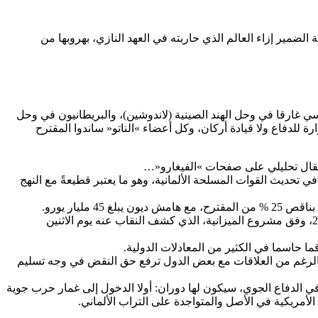
 الضمير إزاء العالم الذي حاربته في العهد النازي، بهروبها من
نسي غارقا في وحل الهند الصينية (لاندوشين)، والبريطانيون في وحل
رة للدفاع ولا قيادة أركان، وكل أعضاء »الناتو« ساندوا المقترح
 مقال تحليلي على صفحات »الفيغارو«…
ضي، تعهد المستشار الألماني «أولاف شولتز» باستثمار مبلغ إضافي قدره مئة مليار يورو (112 مليار دولار) في تحديث القوات المسلحة الألمانية، وهو ما يعتبر قطيعةً مع النهج
ومن علامات الساعة الألمانية، أن هذه السحب تم تجاوزها بشكل كبير.فقد قررت ألمانيا زيادة إنفاقها على الدفاع إلى مستوى قياسي في 2022، وفق مشروع الميزانية، الذي كشف النقاب عنه يوم الاثنين
يل بالرغم من العلاقات مع بعض الدول ترفع حق النقض في وجه تسليم
 في الدفاع الجوي، سيكون لها دوران: أولا الدخول إلى غمار حرب جوية
لأمريكية في الأصل والمتواجدة على التراب الألماني.