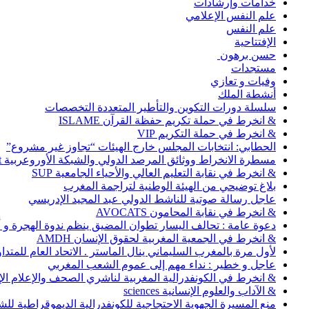
خدامات وإرشادات
علم النفس الإعلامي
علم النفس
الإفتتاحية
حسن برهون
مستجدات
وفيات و تعازي
أنشطة الملك
سلسلة دورات التكوين والتأطير المتعددة التخصصات
& انخرط في حملة تكريم حفظة القرآن ISLAME
& انخرط في حملة التكريم VIP
الحطابي: انتخابات المجلس خارج الهيئات “تجاوز غير مشروع”
مسطرة الانخراط ووثائق المرصد الدولي والشبكة الأوروعربية Abonnement
& انخرط في نقابة التعليم العالي والأحياء الجامعية SUP
بلاغ توضيحي من الهيئة الوطنية لتراجمة المغرب
عاجل رسالة صوتية للناشط الدولي عبد المجيد الإدريسي
& انخرط في نقابة المحامون AVOCATS
دعوة عامة : تحالف اليسار تطوان المضيق ينظم ندوة الهجرة و
& انخرط في الجمعية المغربية لحقوق الإنسان AMDH
لأول مرة بالمغرب السليماني ينال الماستر . الاتحاد العام للمتد
عاجل و خطير : نداء مهم إلى عموم الشعب المغربي
& انخرط في الكونفدرالية المغربية لناشري الصحف والإعلام الإلكترو
& الآداب والعلوم الإنسانية sciences
منع المسيرة الجهوية الاحتجاجية للكونفدرالية الديموقراطية للش