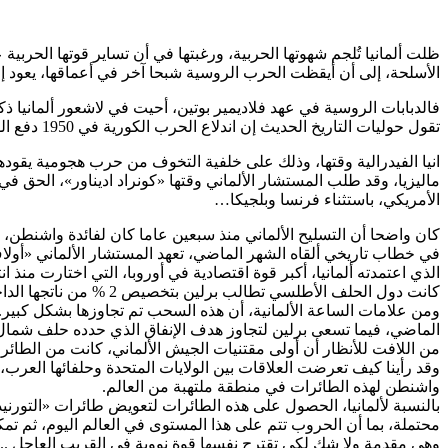
ظلت ألمانيا تُلجم شهوتها الحربية، ورغبتها في أن تساير قوتها الحربية
الأسلحة، إلى أن أيقظت الحرب الروسية شبحا آخر في أعماقها، يعود إلى 
فالدبابات الروسية في عهد فلاديمير بوتين، أحيت في لاشعور ألمانيا
تقول حوليات التاريخ الحديث إن اندلاع الحرب الكورية في 1950 دفع الولايات المتحدة إلى أن تطلب من فرنسا القبول بإعادة تسليح ألم
انيا الفيدرالية وقتها، وذلك على خلفية التخوف من حرب هجومية يقودها
ماليزيا، وقد طلب المستشار الألماني وقتها «كونراد اديناور»، الحق في 
الأمريكي، باستثناء فرنسا وبلجيكا…
كان واضحا أن التسليح الألماني منذ سبعين عاما كان لفائدة واشنطن
الذي اعتمدته ألمانيا، أكبر قوة اقتصادية في أوروبا، التي اختارت منذ انت
كانت دول الحلف الأطلسي تطالب برلين بتخصيص 2 % من ناتجها الداخلي الخام للإنفاق العسكري، في حين كانت برلين تقتصر على %1.5 أي بناقص 25 % من المقترح، مع هامش ديون يبلغ 45 مليار يورو.
الماضي، فيما تسعى برلين لتجاوز هدف الإنفاق الذي حدده حلف شمال
من اللافت للأنظار أن أولى مقتنيات الجيش الألماني، كانت من الطائرات المستجدة، والتي تثير شهية كل
وقد رأينا كيف تعرضت العلاقات بين الولايات المتحدة وحلفائها العرب،
واشنطن لهذه الطائرات في منطقة ملتهبة من العالم.
بالنسبة لألمانيا، الحصول على هذه الطائرات لتعويض طائرات «التورنيد
محتملة، بما أن الحروب تتم على هذا المستوى في العالم اليوم، ثم تمك
وهي مقدمة ولا شك لكي تقترح نفسها قوة نووية في القريب العاجل ..وك